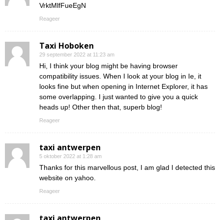
VrktMlfFueEgN
Reageer
Taxi Hoboken
29 september 2022 at 11:23 am
Hi, I think your blog might be having browser
compatibility issues. When I look at your blog in Ie, it
looks fine but when opening in Internet Explorer, it has
some overlapping. I just wanted to give you a quick
heads up! Other then that, superb blog!
Reageer
taxi antwerpen
5 oktober 2022 at 1:28 am
Thanks for this marvellous post, I am glad I detected this
website on yahoo.
Reageer
taxi antwerpen