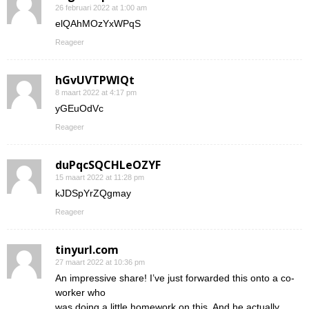
26 februari 2022 at 1:00 am
elQAhMOzYxWPqS
Reageer
hGvUVTPWIQt
8 maart 2022 at 4:17 pm
yGEuOdVc
Reageer
duPqcSQCHLeOZYF
15 maart 2022 at 11:28 pm
kJDSpYrZQgmay
Reageer
tinyurl.com
27 maart 2022 at 10:36 pm
An impressive share! I’ve just forwarded this onto a co-
worker who
was doing a little homework on this. And he actually