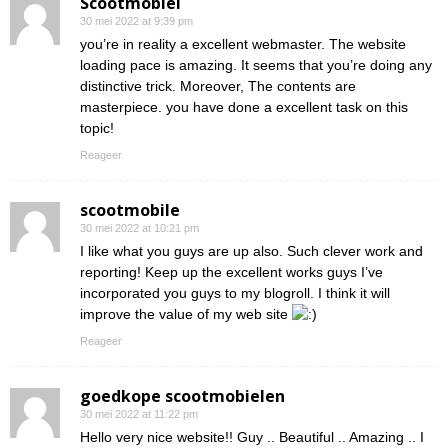
Scootmobiel
30 mei 2022 at 9:39 pm
you’re in reality a excellent webmaster. The website
loading pace is amazing. It seems that you’re doing any
distinctive trick. Moreover, The contents are
masterpiece. you have done a excellent task on this
topic!
Reageer
scootmobile
30 mei 2022 at 10:21 pm
I like what you guys are up also. Such clever work and
reporting! Keep up the excellent works guys I’ve
incorporated you guys to my blogroll. I think it will
improve the value of my web site
Reageer
goedkope scootmobielen
30 mei 2022 at 11:22 pm
Hello very nice website!! Guy .. Beautiful .. Amazing .. I