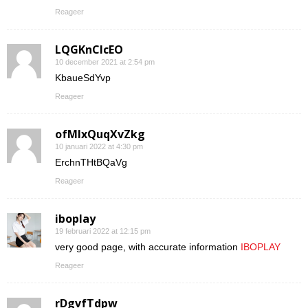
Reageer
LQGKnCIcEO
10 december 2021 at 2:54 pm
KbaueSdYvp
Reageer
ofMIxQuqXvZkg
10 januari 2022 at 4:30 pm
ErchnTHtBQaVg
Reageer
iboplay
19 februari 2022 at 12:15 pm
very good page, with accurate information
IBOPLAY
Reageer
rDgvfTdpw