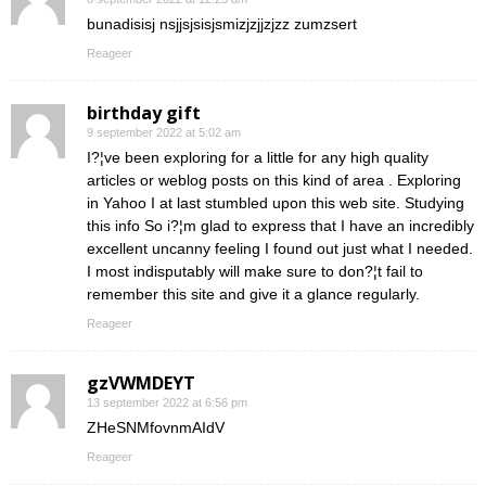
bunadisisj nsjjsjsisjsmizjzjjzjzz zumzsert
Reageer
birthday gift
9 september 2022 at 5:02 am
I?¦ve been exploring for a little for any high quality
articles or weblog posts on this kind of area . Exploring
in Yahoo I at last stumbled upon this web site. Studying
this info So i?¦m glad to express that I have an incredibly
excellent uncanny feeling I found out just what I needed.
I most indisputably will make sure to don?¦t fail to
remember this site and give it a glance regularly.
Reageer
gzVWMDEYT
13 september 2022 at 6:56 pm
ZHeSNMfovnmAIdV
Reageer