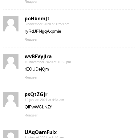
Reageer
poHbnmJt
3 november 2020 at 12:59 am
ryRdJFNgqAxpmie
Reageer
wvBFVyjlra
10 november 2020 at 11:52 pm
rEOUDejQm
Reageer
psQtZGjr
12 januari 2021 at 4:34 am
QlPwWCLNZf
Reageer
UAqOamFuIx
3 februari 2021 at 8:49 am