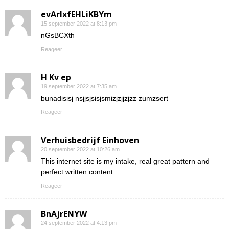
evArIxfEHLiKBYm
15 september 2022 at 8:13 pm
nGsBCXth
Reageer
H Kv ep
19 september 2022 at 7:35 am
bunadisisj nsjjsjsisjsmizjzjjzjzz zumzsert
Reageer
Verhuisbedrijf Einhoven
20 september 2022 at 10:26 am
This internet site is my intake, real great pattern and
perfect written content.
Reageer
BnAjrENYW
24 september 2022 at 4:13 pm