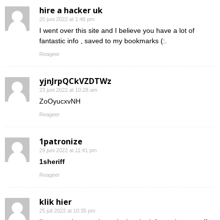
hire a hacker uk
20 juni 2022 at 1:48 pm
I went over this site and I believe you have a lot of
fantastic info , saved to my bookmarks (:.
Reageer
yjnJrpQCkVZDTWz
23 juni 2022 at 10:28 am
ZoOyucxvNH
Reageer
1patronize
29 juni 2022 at 11:41 pm
1sheriff
Reageer
klik hier
25 juli 2022 at 10:35 pm