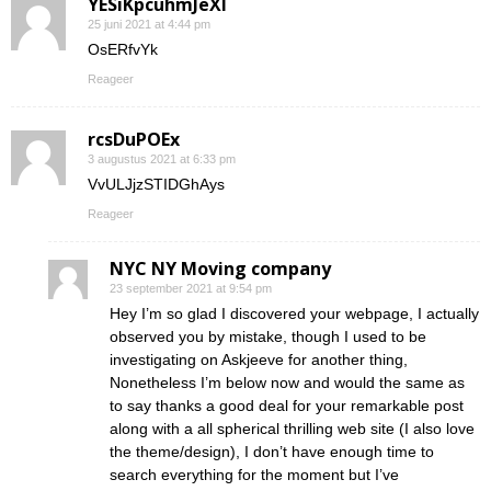
YESiKpcuhmJeXI
25 juni 2021 at 4:44 pm
OsERfvYk
Reageer
rcsDuPOEx
3 augustus 2021 at 6:33 pm
VvULJjzSTIDGhAys
Reageer
NYC NY Moving company
23 september 2021 at 9:54 pm
Hey I’m so glad I discovered your webpage, I actually
observed you by mistake, though I used to be
investigating on Askjeeve for another thing,
Nonetheless I’m below now and would the same as
to say thanks a good deal for your remarkable post
along with a all spherical thrilling web site (I also love
the theme/design), I don’t have enough time to
search everything for the moment but I’ve