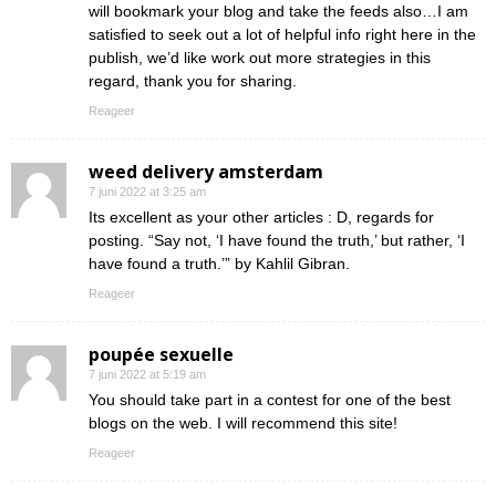
will bookmark your blog and take the feeds also…I am
satisfied to seek out a lot of helpful info right here in the
publish, we’d like work out more strategies in this
regard, thank you for sharing.
Reageer
weed delivery amsterdam
7 juni 2022 at 3:25 am
Its excellent as your other articles : D, regards for
posting. “Say not, ‘I have found the truth,’ but rather, ‘I
have found a truth.’” by Kahlil Gibran.
Reageer
poupée sexuelle
7 juni 2022 at 5:19 am
You should take part in a contest for one of the best
blogs on the web. I will recommend this site!
Reageer