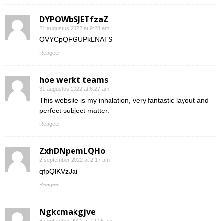
DYPOWbSJETfzaZ
21 augustus 2022 at 9:28 am
OVYCpQFGUPkLNATS
Reageer
hoe werkt teams
31 augustus 2022 at 6:27 am
This website is my inhalation, very fantastic layout and
perfect subject matter.
Reageer
ZxhDNpemLQHo
2 september 2022 at 2:17 am
qfpQlKVzJai
Reageer
Ngkcmakgjve
8 september 2022 at 12:25 am