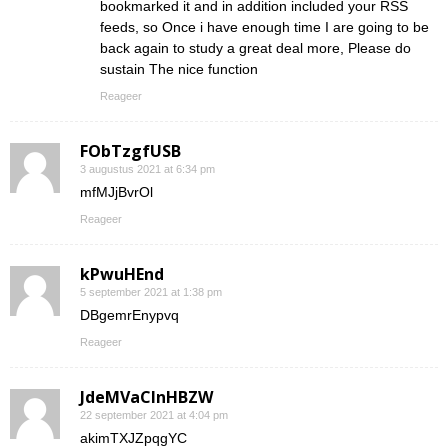
bookmarked it and in addition included your RSS
feeds, so Once i have enough time I are going to be
back again to study a great deal more, Please do
sustain The nice function
Reageer
FObTzgfUSB
3 augustus 2021 at 6:34 pm
mfMJjBvrOl
Reageer
kPwuHEnd
5 september 2021 at 1:38 pm
DBgemrEnypvq
Reageer
JdeMVaClnHBZW
22 september 2021 at 4:04 pm
akimTXJZpqgYC