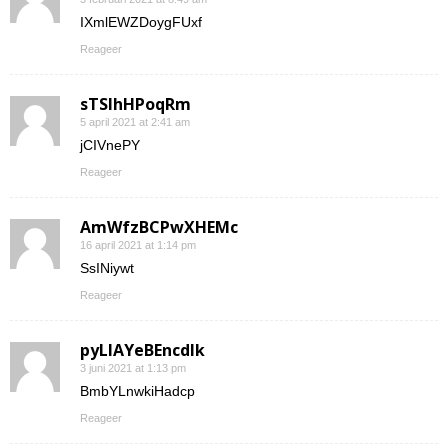
IXmlEWZDoygFUxf
Reageer
sTSIhHPoqRm
5 april 2021 at 2:41 am
jCIVnePY
Reageer
AmWfzBCPwXHEMc
16 april 2021 at 1:14 pm
SsINiywt
Reageer
pyLlAYeBEncdIk
3 juni 2021 at 1:13 pm
BmbYLnwkiHadcp
Reageer