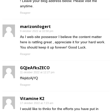
! Leave your blog address below. Please visit me
anytime.
Reageer
marizonilogert
9 oktober 2022 at 10:58 pm
As I web-site possessor I believe the content matter
here is rattling great , appreciate it for your hard work.
You should keep it up forever! Good Luck.
Reageer
GQJeAfksZECO
11 oktober 2022 at 12:27 pm
fNqldzAjYQ
Reageer
Vitamine K2
17 oktober 2022 at 7:23 am
I would like to thnkx for the efforts you have put in