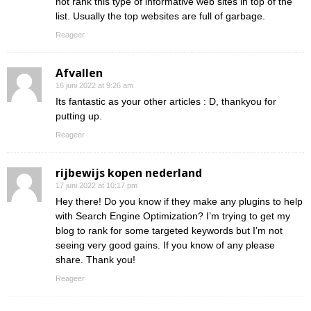
not rank this type of informative web sites in top of the
list. Usually the top websites are full of garbage.
Reageer
Afvallen
16 juni 2022 at 9:26 am
Its fantastic as your other articles : D, thankyou for
putting up.
Reageer
rijbewijs kopen nederland
17 juni 2022 at 10:17 pm
Hey there! Do you know if they make any plugins to help
with Search Engine Optimization? I’m trying to get my
blog to rank for some targeted keywords but I’m not
seeing very good gains. If you know of any please
share. Thank you!
Reageer