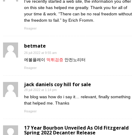
I’ve recently started a web site, the information you offer
on this site has helped me greatly. Thank you for all of
your time & work. “There can be no real freedom without
the freedom to fail.” by Erich Fromm.
Reageer
betmate
26 juli 2022 at 9:55 am
에볼플레이
먹튀검증
안전노리터
Reageer
jack daniels coy hill for sale
28 juli 2022 at 1:14 pm
he blog was how do i say it… relevant, finally something
that helped me. Thanks
Reageer
17 Year Bourbon Unveiled As Old Fitzgerald
Spring 2022 Decanter Release