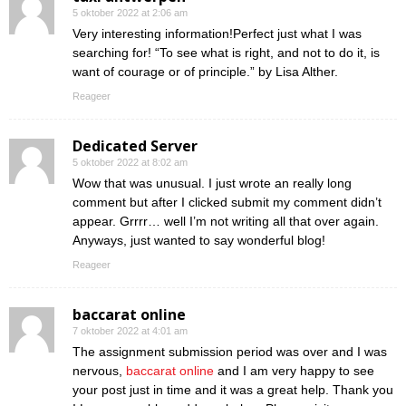
5 oktober 2022 at 2:06 am
Very interesting information!Perfect just what I was
searching for! “To see what is right, and not to do it, is
want of courage or of principle.” by Lisa Alther.
Reageer
Dedicated Server
5 oktober 2022 at 8:02 am
Wow that was unusual. I just wrote an really long
comment but after I clicked submit my comment didn’t
appear. Grrrr… well I’m not writing all that over again.
Anyways, just wanted to say wonderful blog!
Reageer
baccarat online
7 oktober 2022 at 4:01 am
The assignment submission period was over and I was
nervous,
baccarat online
and I am very happy to see
your post just in time and it was a great help. Thank you