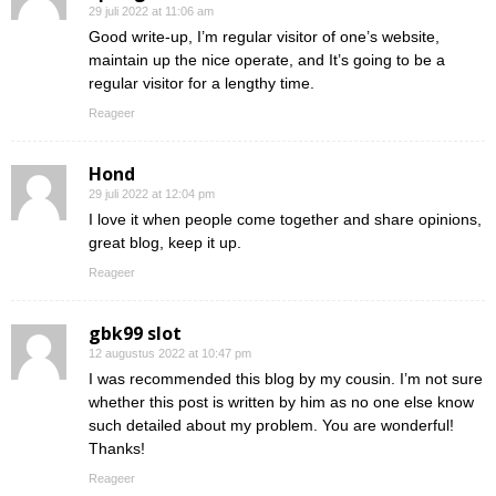
29 juli 2022 at 11:06 am
Good write-up, I’m regular visitor of one’s website,
maintain up the nice operate, and It’s going to be a
regular visitor for a lengthy time.
Reageer
Hond
29 juli 2022 at 12:04 pm
I love it when people come together and share opinions,
great blog, keep it up.
Reageer
gbk99 slot
12 augustus 2022 at 10:47 pm
I was recommended this blog by my cousin. I’m not sure
whether this post is written by him as no one else know
such detailed about my problem. You are wonderful!
Thanks!
Reageer