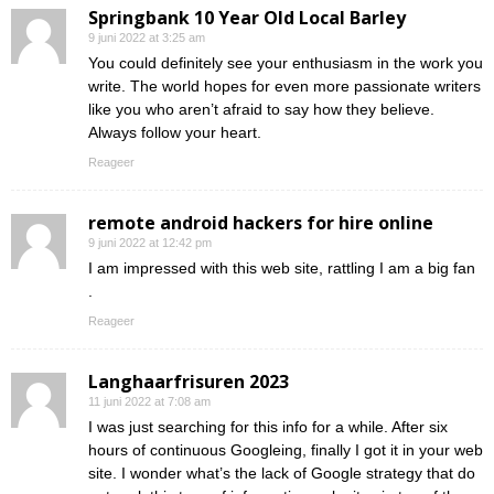
Springbank 10 Year Old Local Barley
9 juni 2022 at 3:25 am
You could definitely see your enthusiasm in the work you
write. The world hopes for even more passionate writers
like you who aren’t afraid to say how they believe.
Always follow your heart.
Reageer
remote android hackers for hire online
9 juni 2022 at 12:42 pm
I am impressed with this web site, rattling I am a big fan
.
Reageer
Langhaarfrisuren 2023
11 juni 2022 at 7:08 am
I was just searching for this info for a while. After six
hours of continuous Googleing, finally I got it in your web
site. I wonder what’s the lack of Google strategy that do