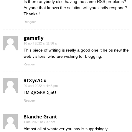
Is there anybody else having the same RSS problems?
Anyone that knows the solution will you kindly respond?
Thanks!!
Reageer
gamefly
10 april 2022 at 11:56 am
This piece of writing is really a good one it helps new the
web visitors, who are wishing for blogging.
Reageer
RfXycACu
20 april 2022 at 4:46 pm
LMnQCvKBDgbU
Reageer
Blanche Grant
1 mei 2022 at 7:37 pm
Almost all of whatever you say is supprisingly