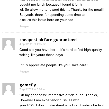
bought me lunch because I found it for him…
lol. So allow me to reword this…. Thanks for the meal!!
But yeah, thanx for spending some time to
discuss this issue here on your site.
Reageer
cheapest airfare guaranteed
4 april 2022 at 1:15 pm
Good site you have here.. It’s hard to find high-quality
writing like yours these days.
I truly appreciate people like you! Take care!!
Reageer
gamefly
7 april 2022 at 5:16 am
Oh my goodness! Impressive article dude! Thanks,
However I am experiencing issues with
your RSS. I don’t understand why I can’t subscribe to it.