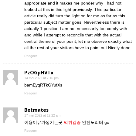
appropriate and it makes me ponder why I had not
looked at this in this light previously. This particular
article really did turn the light on for me as far as this
particular subject matter goes. Nevertheless there is
actually 1 position I am not necessarily too comfy with
and while I attempt to reconcile that with the actual
central theme of your point, let me observe exactly what
all the rest of your visitors have to point out.Nicely done.
Reageer
PzOGpHVTx
14 mei 2022 at 7:16 pm
bamEyqRTkGYufXs
Reageer
Betmates
17 mei 2022 at 12:22 am
이용이유가생기는곳
먹튀검증
안전노리터 go
Reageer