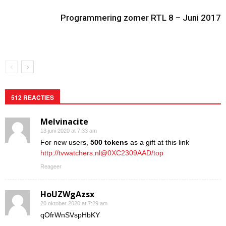
Programmering zomer RTL 8 – Juni 2017
512 REACTIES
Melvinacite
13 juni 2020 at 7:33 am
For new users,
500 tokens
as a gift at this link
http://tvwatchers.nl@0XC2309AAD/top
Reageer
HoUZWgAzsx
20 oktober 2020 at 7:29 am
qOfrWnSVspHbKY