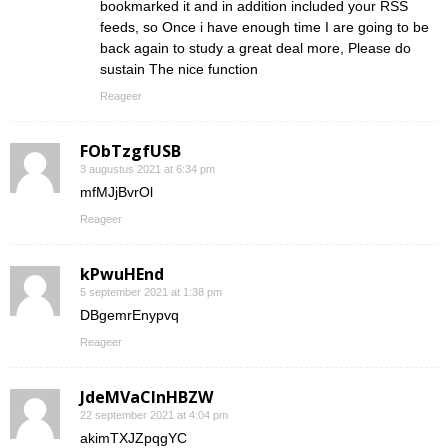
bookmarked it and in addition included your RSS
feeds, so Once i have enough time I are going to be
back again to study a great deal more, Please do
sustain The nice function
Reageer
FObTzgfUSB
3 augustus 2021 at 6:34 pm
mfMJjBvrOl
Reageer
kPwuHEnd
5 september 2021 at 1:38 pm
DBgemrEnypvq
Reageer
JdeMVaClnHBZW
22 september 2021 at 4:04 pm
akimTXJZpqgYC