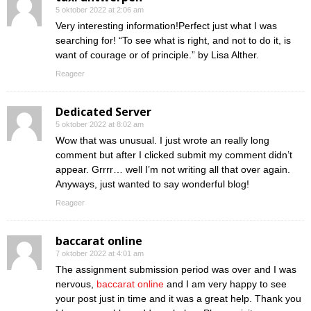
5 oktober 2022 at 2:06 am
Very interesting information!Perfect just what I was
searching for! “To see what is right, and not to do it, is
want of courage or of principle.” by Lisa Alther.
Reageer
Dedicated Server
5 oktober 2022 at 8:02 am
Wow that was unusual. I just wrote an really long
comment but after I clicked submit my comment didn’t
appear. Grrrr… well I’m not writing all that over again.
Anyways, just wanted to say wonderful blog!
Reageer
baccarat online
7 oktober 2022 at 4:01 am
The assignment submission period was over and I was
nervous,
baccarat online
and I am very happy to see
your post just in time and it was a great help. Thank you