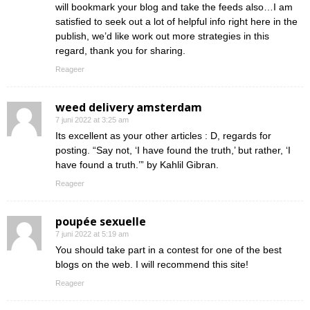
will bookmark your blog and take the feeds also…I am
satisfied to seek out a lot of helpful info right here in the
publish, we’d like work out more strategies in this
regard, thank you for sharing.
Reageer
weed delivery amsterdam
7 juni 2022 at 3:25 am
Its excellent as your other articles : D, regards for
posting. “Say not, ‘I have found the truth,’ but rather, ‘I
have found a truth.’” by Kahlil Gibran.
Reageer
poupée sexuelle
7 juni 2022 at 5:19 am
You should take part in a contest for one of the best
blogs on the web. I will recommend this site!
Reageer