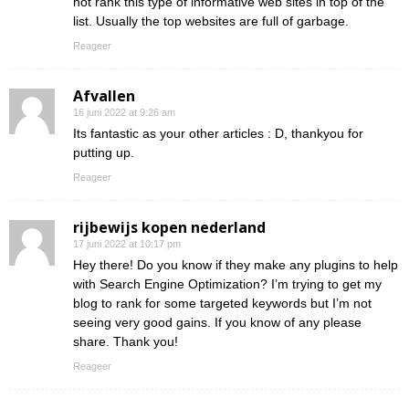
not rank this type of informative web sites in top of the
list. Usually the top websites are full of garbage.
Reageer
Afvallen
16 juni 2022 at 9:26 am
Its fantastic as your other articles : D, thankyou for
putting up.
Reageer
rijbewijs kopen nederland
17 juni 2022 at 10:17 pm
Hey there! Do you know if they make any plugins to help
with Search Engine Optimization? I’m trying to get my
blog to rank for some targeted keywords but I’m not
seeing very good gains. If you know of any please
share. Thank you!
Reageer