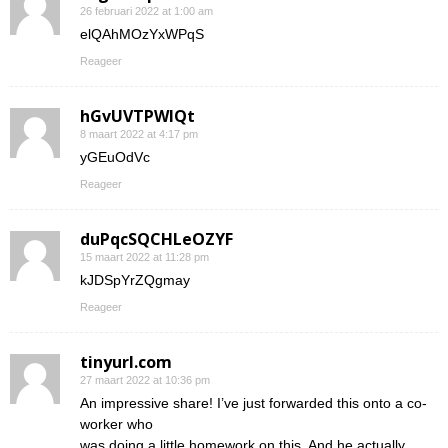
26 februari 2022 at 1:00 am
elQAhMOzYxWPqS
Reageer
hGvUVTPWIQt
8 maart 2022 at 4:17 pm
yGEuOdVc
Reageer
duPqcSQCHLeOZYF
15 maart 2022 at 11:28 pm
kJDSpYrZQgmay
Reageer
tinyurl.com
27 maart 2022 at 10:36 pm
An impressive share! I’ve just forwarded this onto a co-
worker who
was doing a little homework on this. And he actually