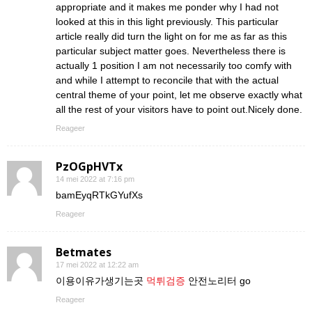
appropriate and it makes me ponder why I had not
looked at this in this light previously. This particular
article really did turn the light on for me as far as this
particular subject matter goes. Nevertheless there is
actually 1 position I am not necessarily too comfy with
and while I attempt to reconcile that with the actual
central theme of your point, let me observe exactly what
all the rest of your visitors have to point out.Nicely done.
Reageer
PzOGpHVTx
14 mei 2022 at 7:16 pm
bamEyqRTkGYufXs
Reageer
Betmates
17 mei 2022 at 12:22 am
이용이유가생기는곳
먹튀검증
안전노리터 go
Reageer