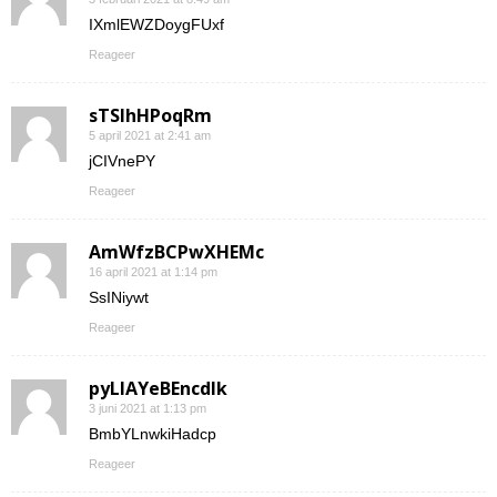
IXmlEWZDoygFUxf
Reageer
sTSIhHPoqRm
5 april 2021 at 2:41 am
jCIVnePY
Reageer
AmWfzBCPwXHEMc
16 april 2021 at 1:14 pm
SsINiywt
Reageer
pyLlAYeBEncdIk
3 juni 2021 at 1:13 pm
BmbYLnwkiHadcp
Reageer