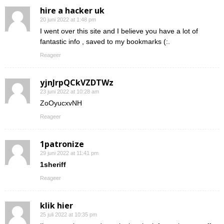
hire a hacker uk
20 juni 2022 at 1:48 pm
I went over this site and I believe you have a lot of
fantastic info , saved to my bookmarks (:.
Reageer
yjnJrpQCkVZDTWz
23 juni 2022 at 10:28 am
ZoOyucxvNH
Reageer
1patronize
29 juni 2022 at 11:41 pm
1sheriff
Reageer
klik hier
25 juli 2022 at 10:35 pm