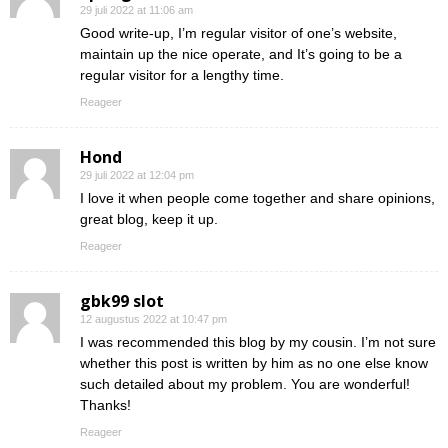
29 juli 2022 at 11:06 am
Good write-up, I’m regular visitor of one’s website,
maintain up the nice operate, and It’s going to be a
regular visitor for a lengthy time.
Reageer
Hond
29 juli 2022 at 12:04 pm
I love it when people come together and share opinions,
great blog, keep it up.
Reageer
gbk99 slot
12 augustus 2022 at 10:47 pm
I was recommended this blog by my cousin. I’m not sure
whether this post is written by him as no one else know
such detailed about my problem. You are wonderful!
Thanks!
Reageer