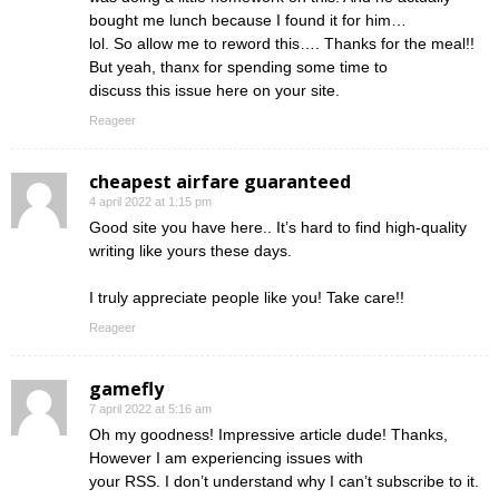
bought me lunch because I found it for him…
lol. So allow me to reword this…. Thanks for the meal!!
But yeah, thanx for spending some time to
discuss this issue here on your site.
Reageer
cheapest airfare guaranteed
4 april 2022 at 1:15 pm
Good site you have here.. It’s hard to find high-quality
writing like yours these days.
I truly appreciate people like you! Take care!!
Reageer
gamefly
7 april 2022 at 5:16 am
Oh my goodness! Impressive article dude! Thanks,
However I am experiencing issues with
your RSS. I don’t understand why I can’t subscribe to it.