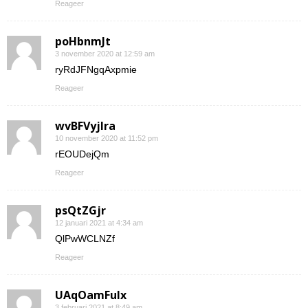
Reageer
poHbnmJt
3 november 2020 at 12:59 am
ryRdJFNgqAxpmie
Reageer
wvBFVyjlra
10 november 2020 at 11:52 pm
rEOUDejQm
Reageer
psQtZGjr
12 januari 2021 at 4:34 am
QlPwWCLNZf
Reageer
UAqOamFuIx
3 februari 2021 at 8:49 am