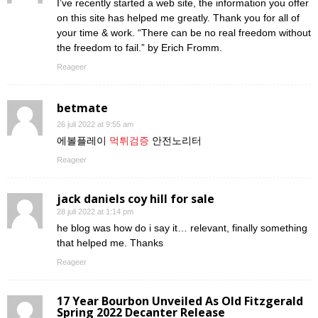
I’ve recently started a web site, the information you offer
on this site has helped me greatly. Thank you for all of
your time & work. “There can be no real freedom without
the freedom to fail.” by Erich Fromm.
Reageer
betmate
26 juli 2022 at 9:55 am
에볼플레이
먹튀검증
안전노리터
Reageer
jack daniels coy hill for sale
28 juli 2022 at 1:14 pm
he blog was how do i say it… relevant, finally something
that helped me. Thanks
Reageer
17 Year Bourbon Unveiled As Old Fitzgerald
Spring 2022 Decanter Release