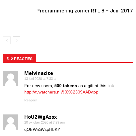
Programmering zomer RTL 8 – Juni 2017
512 REACTIES
Melvinacite
13 juni 2020 at 7:33 am
For new users,
500 tokens
as a gift at this link
http://tvwatchers.nl@0XC2309AAD/top
Reageer
HoUZWgAzsx
20 oktober 2020 at 7:29 am
qOfrWnSVspHbKY