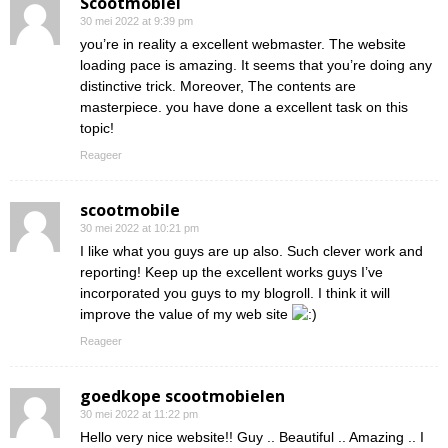
Scootmobiel
30 mei 2022 at 9:39 pm
you’re in reality a excellent webmaster. The website
loading pace is amazing. It seems that you’re doing any
distinctive trick. Moreover, The contents are
masterpiece. you have done a excellent task on this
topic!
Reageer
scootmobile
30 mei 2022 at 10:21 pm
I like what you guys are up also. Such clever work and
reporting! Keep up the excellent works guys I’ve
incorporated you guys to my blogroll. I think it will
improve the value of my web site
Reageer
goedkope scootmobielen
30 mei 2022 at 11:22 pm
Hello very nice website!! Guy .. Beautiful .. Amazing .. I