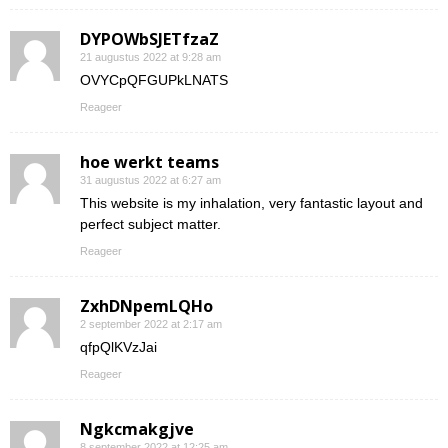
DYPOWbSJETfzaZ
21 augustus 2022 at 9:28 am
OVYCpQFGUPkLNATS
Reageer
hoe werkt teams
31 augustus 2022 at 6:27 am
This website is my inhalation, very fantastic layout and
perfect subject matter.
Reageer
ZxhDNpemLQHo
2 september 2022 at 2:17 am
qfpQlKVzJai
Reageer
Ngkcmakgjve
8 september 2022 at 12:25 am