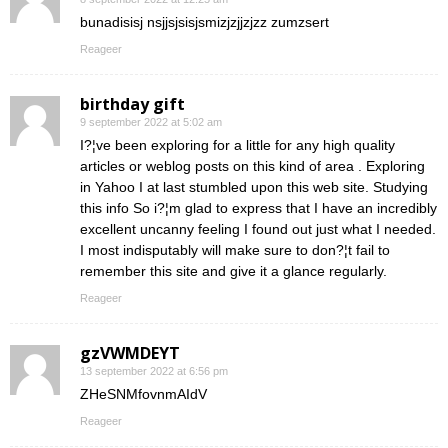
bunadisisj nsjjsjsisjsmizjzjjzjzz zumzsert
Reageer
birthday gift
9 september 2022 at 5:02 am
I?¦ve been exploring for a little for any high quality
articles or weblog posts on this kind of area . Exploring
in Yahoo I at last stumbled upon this web site. Studying
this info So i?¦m glad to express that I have an incredibly
excellent uncanny feeling I found out just what I needed.
I most indisputably will make sure to don?¦t fail to
remember this site and give it a glance regularly.
Reageer
gzVWMDEYT
13 september 2022 at 6:56 pm
ZHeSNMfovnmAIdV
Reageer