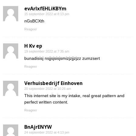
evArIxfEHLiKBYm
15 september 2022 at 8:13 pm
nGsBCXth
Reageer
H Kv ep
19 september 2022 at 7:35 am
bunadisisj nsjjsjsisjsmizjzjjzjzz zumzsert
Reageer
Verhuisbedrijf Einhoven
20 september 2022 at 10:26 am
This internet site is my intake, real great pattern and
perfect written content.
Reageer
BnAjrENYW
24 september 2022 at 4:13 pm