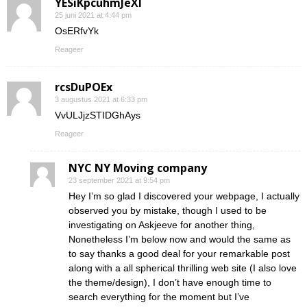
YESiKpcuhmJeXI
25 juni 2021 at 4:44 pm
OsERfvYk
Reageer
rcsDuPOEx
3 augustus 2021 at 6:33 pm
VvULJjzSTIDGhAys
Reageer
NYC NY Moving company
23 september 2021 at 9:54 pm
Hey I’m so glad I discovered your webpage, I actually
observed you by mistake, though I used to be
investigating on Askjeeve for another thing,
Nonetheless I’m below now and would the same as
to say thanks a good deal for your remarkable post
along with a all spherical thrilling web site (I also love
the theme/design), I don’t have enough time to
search everything for the moment but I’ve