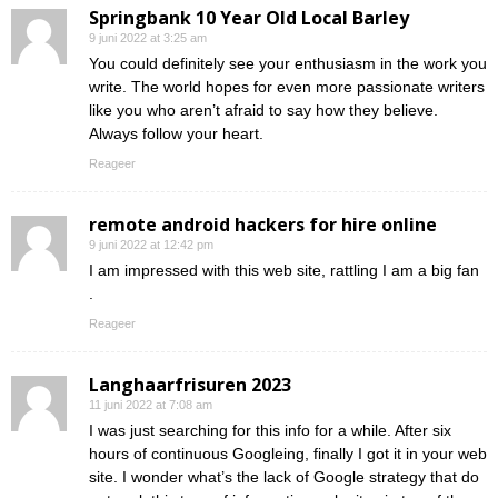
Springbank 10 Year Old Local Barley
9 juni 2022 at 3:25 am
You could definitely see your enthusiasm in the work you
write. The world hopes for even more passionate writers
like you who aren’t afraid to say how they believe.
Always follow your heart.
Reageer
remote android hackers for hire online
9 juni 2022 at 12:42 pm
I am impressed with this web site, rattling I am a big fan
.
Reageer
Langhaarfrisuren 2023
11 juni 2022 at 7:08 am
I was just searching for this info for a while. After six
hours of continuous Googleing, finally I got it in your web
site. I wonder what’s the lack of Google strategy that do