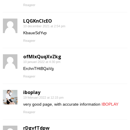
Reageer
LQGKnCIcEO
10 december 2021 at 2:54 pm
KbaueSdYvp
Reageer
ofMIxQuqXvZkg
10 januari 2022 at 4:30 pm
ErchnTHtBQaVg
Reageer
iboplay
19 februari 2022 at 12:15 pm
very good page, with accurate information
IBOPLAY
Reageer
rDgvfTdpw