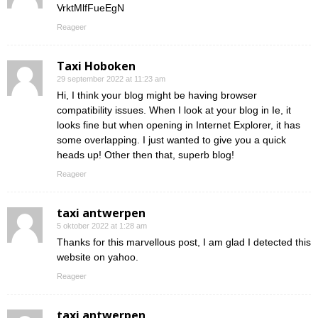
VrktMlfFueEgN
Reageer
Taxi Hoboken
29 september 2022 at 11:23 am
Hi, I think your blog might be having browser
compatibility issues. When I look at your blog in Ie, it
looks fine but when opening in Internet Explorer, it has
some overlapping. I just wanted to give you a quick
heads up! Other then that, superb blog!
Reageer
taxi antwerpen
5 oktober 2022 at 1:28 am
Thanks for this marvellous post, I am glad I detected this
website on yahoo.
Reageer
taxi antwerpen