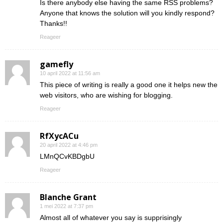
Is there anybody else having the same RSS problems?
Anyone that knows the solution will you kindly respond?
Thanks!!
Reageer
gamefly
10 april 2022 at 11:56 am
This piece of writing is really a good one it helps new the
web visitors, who are wishing for blogging.
Reageer
RfXycACu
20 april 2022 at 4:46 pm
LMnQCvKBDgbU
Reageer
Blanche Grant
1 mei 2022 at 7:37 pm
Almost all of whatever you say is supprisingly