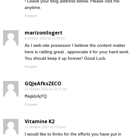
! Leave your blog address below. Please visit me
anytime.
Reageer
marizonilogert
9 oktober 2022 at 10:58 pm
As I web-site possessor I believe the content matter
here is rattling great , appreciate it for your hard work.
You should keep it up forever! Good Luck.
Reageer
GQJeAfksZECO
11 oktober 2022 at 12:27 pm
fNqldzAjYQ
Reageer
Vitamine K2
17 oktober 2022 at 7:23 am
I would like to thnkx for the efforts you have put in