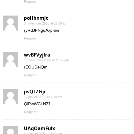
Reageer
poHbnmJt
3 november 2020 at 12:59 am
ryRdJFNgqAxpmie
Reageer
wvBFVyjlra
10 november 2020 at 11:52 pm
rEOUDejQm
Reageer
psQtZGjr
12 januari 2021 at 4:34 am
QlPwWCLNZf
Reageer
UAqOamFuIx
3 februari 2021 at 8:49 am