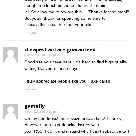
bought me lunch because I found it for him…
lol. So allow me to reword this…. Thanks for the meal!!
But yeah, thanx for spending some time to
discuss this issue here on your site.
Reageer
cheapest airfare guaranteed
4 april 2022 at 1:15 pm
Good site you have here.. It’s hard to find high-quality
writing like yours these days.
I truly appreciate people like you! Take care!!
Reageer
gamefly
7 april 2022 at 5:16 am
Oh my goodness! Impressive article dude! Thanks,
However I am experiencing issues with
your RSS. I don’t understand why I can’t subscribe to it.