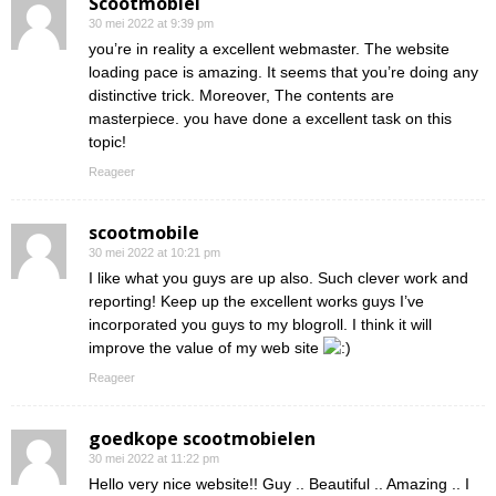
Scootmobiel
30 mei 2022 at 9:39 pm
you’re in reality a excellent webmaster. The website
loading pace is amazing. It seems that you’re doing any
distinctive trick. Moreover, The contents are
masterpiece. you have done a excellent task on this
topic!
Reageer
scootmobile
30 mei 2022 at 10:21 pm
I like what you guys are up also. Such clever work and
reporting! Keep up the excellent works guys I’ve
incorporated you guys to my blogroll. I think it will
improve the value of my web site
Reageer
goedkope scootmobielen
30 mei 2022 at 11:22 pm
Hello very nice website!! Guy .. Beautiful .. Amazing .. I