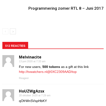
Programmering zomer RTL 8 – Juni 2017
512 REACTIES
Melvinacite
13 juni 2020 at 7:33 am
For new users,
500 tokens
as a gift at this link
http://tvwatchers.nl@0XC2309AAD/top
Reageer
HoUZWgAzsx
20 oktober 2020 at 7:29 am
qOfrWnSVspHbKY