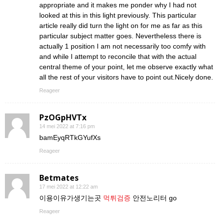
appropriate and it makes me ponder why I had not
looked at this in this light previously. This particular
article really did turn the light on for me as far as this
particular subject matter goes. Nevertheless there is
actually 1 position I am not necessarily too comfy with
and while I attempt to reconcile that with the actual
central theme of your point, let me observe exactly what
all the rest of your visitors have to point out.Nicely done.
Reageer
PzOGpHVTx
14 mei 2022 at 7:16 pm
bamEyqRTkGYufXs
Reageer
Betmates
17 mei 2022 at 12:22 am
이용이유가생기는곳
먹튀검증
안전노리터 go
Reageer