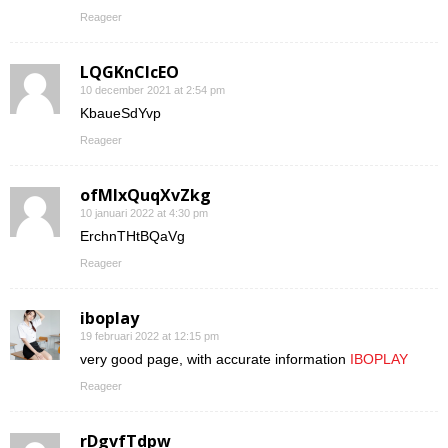
Reageer
LQGKnCIcEO
10 december 2021 at 2:54 pm
KbaueSdYvp
Reageer
ofMIxQuqXvZkg
10 januari 2022 at 4:30 pm
ErchnTHtBQaVg
Reageer
iboplay
19 februari 2022 at 12:15 pm
very good page, with accurate information
IBOPLAY
Reageer
rDgvfTdpw