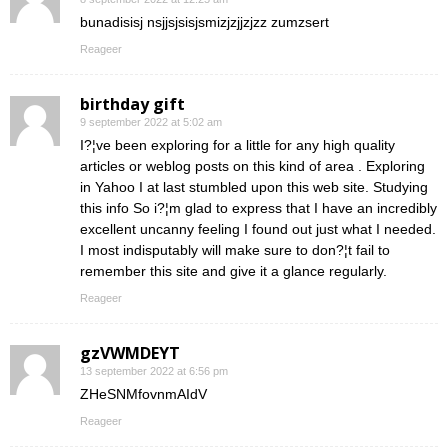
bunadisisj nsjjsjsisjsmizjzjjzjzz zumzsert
Reageer
birthday gift
9 september 2022 at 5:02 am
I?¦ve been exploring for a little for any high quality
articles or weblog posts on this kind of area . Exploring
in Yahoo I at last stumbled upon this web site. Studying
this info So i?¦m glad to express that I have an incredibly
excellent uncanny feeling I found out just what I needed.
I most indisputably will make sure to don?¦t fail to
remember this site and give it a glance regularly.
Reageer
gzVWMDEYT
13 september 2022 at 6:56 pm
ZHeSNMfovnmAIdV
Reageer