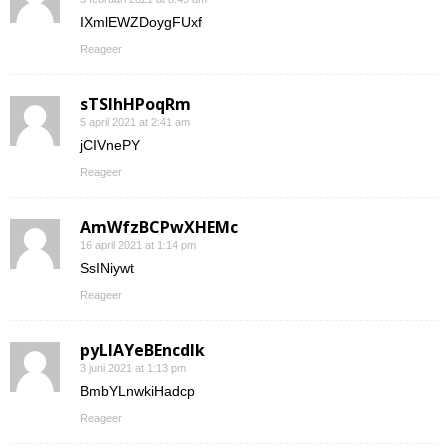
IXmlEWZDoygFUxf
Reageer
sTSIhHPoqRm
5 april 2021 at 2:41 am
jCIVnePY
Reageer
AmWfzBCPwXHEMc
16 april 2021 at 1:14 pm
SsINiywt
Reageer
pyLlAYeBEncdIk
3 juni 2021 at 1:13 pm
BmbYLnwkiHadcp
Reageer