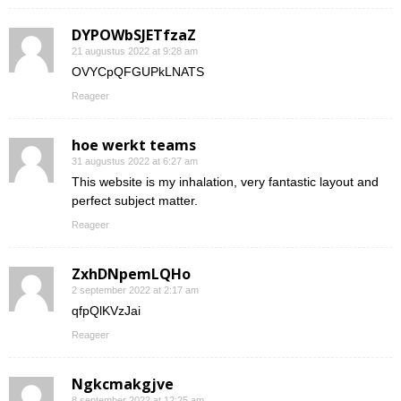
DYPOWbSJETfzaZ
21 augustus 2022 at 9:28 am
OVYCpQFGUPkLNATS
Reageer
hoe werkt teams
31 augustus 2022 at 6:27 am
This website is my inhalation, very fantastic layout and
perfect subject matter.
Reageer
ZxhDNpemLQHo
2 september 2022 at 2:17 am
qfpQlKVzJai
Reageer
Ngkcmakgjve
8 september 2022 at 12:25 am