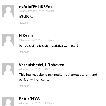
evArIxfEHLiKBYm
15 september 2022 at 8:13 pm
nGsBCXth
Reageer
H Kv ep
19 september 2022 at 7:35 am
bunadisisj nsjjsjsisjsmizjzjjzjzz zumzsert
Reageer
Verhuisbedrijf Einhoven
20 september 2022 at 10:26 am
This internet site is my intake, real great pattern and
perfect written content.
Reageer
BnAjrENYW
24 september 2022 at 4:13 pm