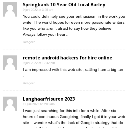
Springbank 10 Year Old Local Barley
9 juni 2022 at 3:25 am
You could definitely see your enthusiasm in the work you
write. The world hopes for even more passionate writers
like you who aren’t afraid to say how they believe.
Always follow your heart.
Reageer
remote android hackers for hire online
9 juni 2022 at 12:42 pm
I am impressed with this web site, rattling I am a big fan
.
Reageer
Langhaarfrisuren 2023
11 juni 2022 at 7:08 am
I was just searching for this info for a while. After six
hours of continuous Googleing, finally I got it in your web
site. I wonder what’s the lack of Google strategy that do