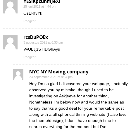
YESiKpcuhmJeXI
25 juni 2021 at 4:44 pm
OsERfvYk
Reageer
rcsDuPOEx
3 augustus 2021 at 6:33 pm
VvULJjzSTIDGhAys
Reageer
NYC NY Moving company
23 september 2021 at 9:54 pm
Hey I’m so glad I discovered your webpage, I actually
observed you by mistake, though I used to be
investigating on Askjeeve for another thing,
Nonetheless I’m below now and would the same as
to say thanks a good deal for your remarkable post
along with a all spherical thrilling web site (I also love
the theme/design), I don’t have enough time to
search everything for the moment but I’ve