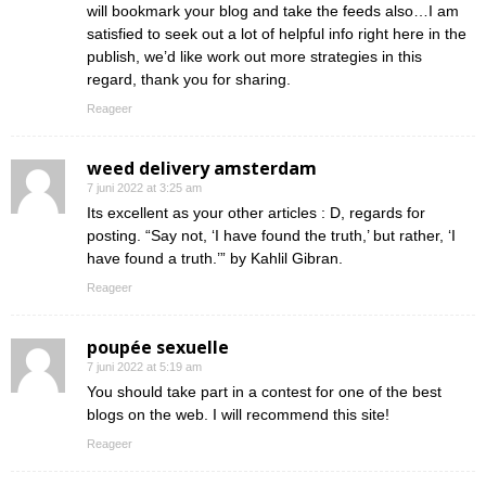
will bookmark your blog and take the feeds also…I am
satisfied to seek out a lot of helpful info right here in the
publish, we’d like work out more strategies in this
regard, thank you for sharing.
Reageer
weed delivery amsterdam
7 juni 2022 at 3:25 am
Its excellent as your other articles : D, regards for
posting. “Say not, ‘I have found the truth,’ but rather, ‘I
have found a truth.’” by Kahlil Gibran.
Reageer
poupée sexuelle
7 juni 2022 at 5:19 am
You should take part in a contest for one of the best
blogs on the web. I will recommend this site!
Reageer