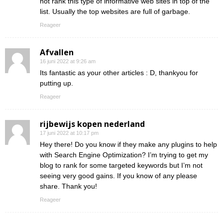
not rank this type of informative web sites in top of the
list. Usually the top websites are full of garbage.
Reageer
Afvallen
16 juni 2022 at 9:26 am
Its fantastic as your other articles : D, thankyou for
putting up.
Reageer
rijbewijs kopen nederland
17 juni 2022 at 10:17 pm
Hey there! Do you know if they make any plugins to help
with Search Engine Optimization? I’m trying to get my
blog to rank for some targeted keywords but I’m not
seeing very good gains. If you know of any please
share. Thank you!
Reageer