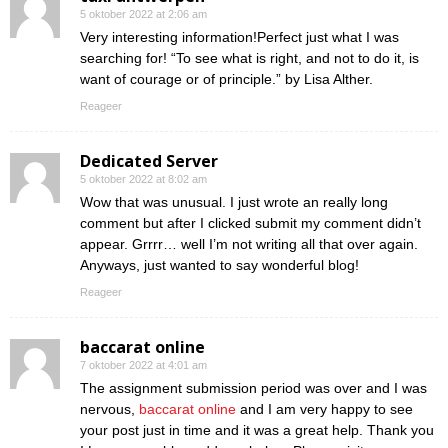
5 oktober 2022 at 2:06 am
Very interesting information!Perfect just what I was
searching for! “To see what is right, and not to do it, is
want of courage or of principle.” by Lisa Alther.
Reageer
Dedicated Server
5 oktober 2022 at 8:02 am
Wow that was unusual. I just wrote an really long
comment but after I clicked submit my comment didn’t
appear. Grrrr… well I’m not writing all that over again.
Anyways, just wanted to say wonderful blog!
Reageer
baccarat online
7 oktober 2022 at 4:01 am
The assignment submission period was over and I was
nervous,
baccarat online
and I am very happy to see
your post just in time and it was a great help. Thank you