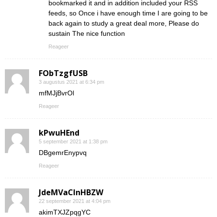
bookmarked it and in addition included your RSS
feeds, so Once i have enough time I are going to be
back again to study a great deal more, Please do
sustain The nice function
Reageer
FObTzgfUSB
3 augustus 2021 at 6:34 pm
mfMJjBvrOl
Reageer
kPwuHEnd
5 september 2021 at 1:38 pm
DBgemrEnypvq
Reageer
JdeMVaClnHBZW
22 september 2021 at 4:04 pm
akimTXJZpqgYC