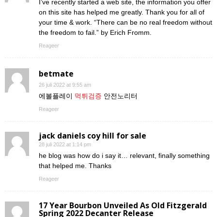
I’ve recently started a web site, the information you offer
on this site has helped me greatly. Thank you for all of
your time & work. “There can be no real freedom without
the freedom to fail.” by Erich Fromm.
Reageer
betmate
26 juli 2022 at 9:55 am
에볼플레이
먹튀검증
안전노리터
Reageer
jack daniels coy hill for sale
28 juli 2022 at 1:14 pm
he blog was how do i say it… relevant, finally something
that helped me. Thanks
Reageer
17 Year Bourbon Unveiled As Old Fitzgerald
Spring 2022 Decanter Release