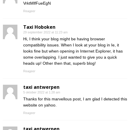
VrktMlfFueEgN
Reageer
Taxi Hoboken
29 september 2022 at 11:23 am
Hi, I think your blog might be having browser
compatibility issues. When I look at your blog in Ie, it
looks fine but when opening in Internet Explorer, it has
some overlapping. I just wanted to give you a quick
heads up! Other then that, superb blog!
Reageer
taxi antwerpen
5 oktober 2022 at 1:28 am
Thanks for this marvellous post, I am glad I detected this
website on yahoo.
Reageer
taxi antwerpen