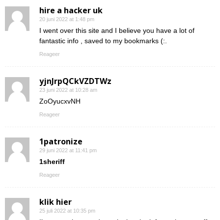
hire a hacker uk
20 juni 2022 at 1:48 pm
I went over this site and I believe you have a lot of
fantastic info , saved to my bookmarks (:.
Reageer
yjnJrpQCkVZDTWz
23 juni 2022 at 10:28 am
ZoOyucxvNH
Reageer
1patronize
29 juni 2022 at 11:41 pm
1sheriff
Reageer
klik hier
25 juli 2022 at 10:35 pm