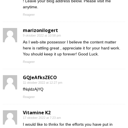
! Leave your blog address below. Please visit me
anytime.
Reageer
marizonilogert
9 oktober 2022 at 10:58 pm
As I web-site possessor I believe the content matter
here is rattling great , appreciate it for your hard work.
You should keep it up forever! Good Luck.
Reageer
GQJeAfksZECO
11 oktober 2022 at 12:27 pm
fNqldzAjYQ
Reageer
Vitamine K2
17 oktober 2022 at 7:23 am
I would like to thnkx for the efforts you have put in