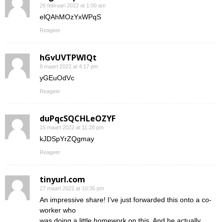
26 februari 2022 at 1:00 am
elQAhMOzYxWPqS
Reageer
hGvUVTPWIQt
8 maart 2022 at 4:17 pm
yGEuOdVc
Reageer
duPqcSQCHLeOZYF
15 maart 2022 at 11:28 pm
kJDSpYrZQgmay
Reageer
tinyurl.com
27 maart 2022 at 10:36 pm
An impressive share! I’ve just forwarded this onto a co-
worker who
was doing a little homework on this. And he actually