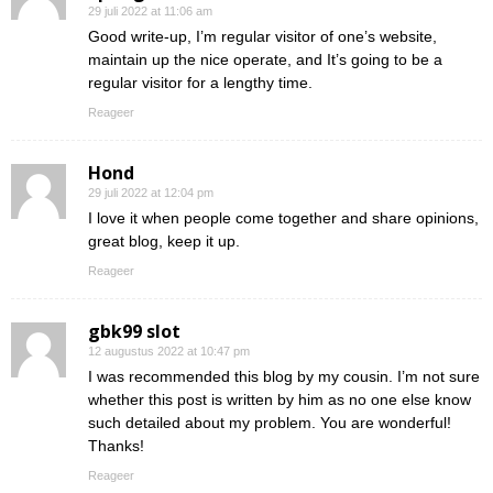
29 juli 2022 at 11:06 am
Good write-up, I’m regular visitor of one’s website,
maintain up the nice operate, and It’s going to be a
regular visitor for a lengthy time.
Reageer
Hond
29 juli 2022 at 12:04 pm
I love it when people come together and share opinions,
great blog, keep it up.
Reageer
gbk99 slot
12 augustus 2022 at 10:47 pm
I was recommended this blog by my cousin. I’m not sure
whether this post is written by him as no one else know
such detailed about my problem. You are wonderful!
Thanks!
Reageer