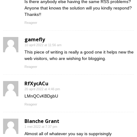
Is there anybody else having the same RSS problems?
Anyone that knows the solution will you kindly respond?
Thanks!!
Reageer
gamefly
10 april 2022 at 11:56 am
This piece of writing is really a good one it helps new the
web visitors, who are wishing for blogging.
Reageer
RfXycACu
20 april 2022 at 4:46 pm
LMnQCvKBDgbU
Reageer
Blanche Grant
1 mei 2022 at 7:37 pm
Almost all of whatever you say is supprisingly