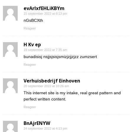
evArIxfEHLiKBYm
15 september 2022 at 8:13 pm
nGsBCXth
Reageer
H Kv ep
19 september 2022 at 7:35 am
bunadisisj nsjjsjsisjsmizjzjjzjzz zumzsert
Reageer
Verhuisbedrijf Einhoven
20 september 2022 at 10:26 am
This internet site is my intake, real great pattern and
perfect written content.
Reageer
BnAjrENYW
24 september 2022 at 4:13 pm