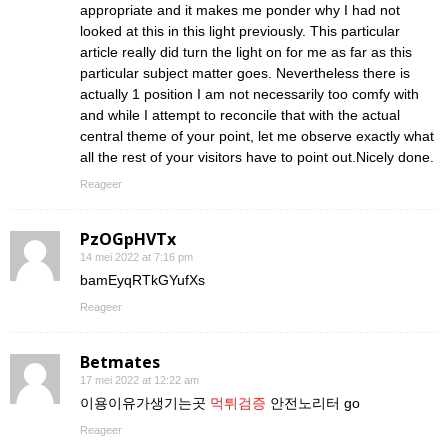
appropriate and it makes me ponder why I had not
looked at this in this light previously. This particular
article really did turn the light on for me as far as this
particular subject matter goes. Nevertheless there is
actually 1 position I am not necessarily too comfy with
and while I attempt to reconcile that with the actual
central theme of your point, let me observe exactly what
all the rest of your visitors have to point out.Nicely done.
Reageer
PzOGpHVTx
14 mei 2022 at 7:16 pm
bamEyqRTkGYufXs
Reageer
Betmates
17 mei 2022 at 12:22 am
이용이유가생기는곳
먹튀검증
안전노리터 go
Reageer