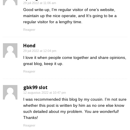
29 juli 2022 at 11:06 am
Good write-up, I’m regular visitor of one’s website,
maintain up the nice operate, and It’s going to be a
regular visitor for a lengthy time.
Reageer
Hond
29 juli 2022 at 12:04 pm
I love it when people come together and share opinions,
great blog, keep it up.
Reageer
gbk99 slot
12 augustus 2022 at 10:47 pm
I was recommended this blog by my cousin. I’m not sure
whether this post is written by him as no one else know
such detailed about my problem. You are wonderful!
Thanks!
Reageer