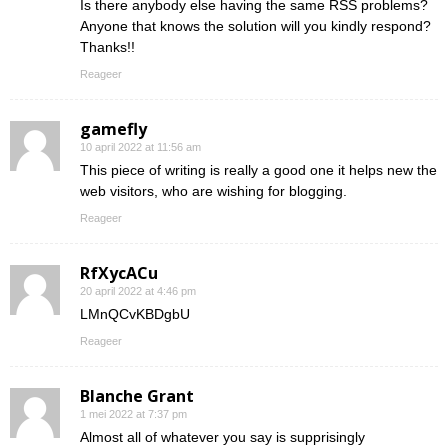
Is there anybody else having the same RSS problems?
Anyone that knows the solution will you kindly respond?
Thanks!!
Reageer
gamefly
10 april 2022 at 11:56 am
This piece of writing is really a good one it helps new the
web visitors, who are wishing for blogging.
Reageer
RfXycACu
20 april 2022 at 4:46 pm
LMnQCvKBDgbU
Reageer
Blanche Grant
1 mei 2022 at 7:37 pm
Almost all of whatever you say is supprisingly