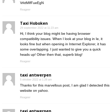
VrktMlfFueEgN
Reageer
Taxi Hoboken
29 september 2022 at 11:23 am
Hi, I think your blog might be having browser
compatibility issues. When I look at your blog in Ie, it
looks fine but when opening in Internet Explorer, it has
some overlapping. I just wanted to give you a quick
heads up! Other then that, superb blog!
Reageer
taxi antwerpen
5 oktober 2022 at 1:28 am
Thanks for this marvellous post, I am glad I detected this
website on yahoo.
Reageer
taxi antwerpen