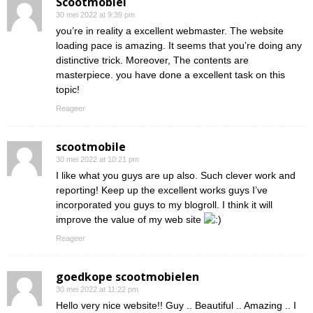
Scootmobiel
30 mei 2022 at 9:39 pm
you’re in reality a excellent webmaster. The website
loading pace is amazing. It seems that you’re doing any
distinctive trick. Moreover, The contents are
masterpiece. you have done a excellent task on this
topic!
Reageer
scootmobile
30 mei 2022 at 10:21 pm
I like what you guys are up also. Such clever work and
reporting! Keep up the excellent works guys I’ve
incorporated you guys to my blogroll. I think it will
improve the value of my web site
Reageer
goedkope scootmobielen
30 mei 2022 at 11:22 pm
Hello very nice website!! Guy .. Beautiful .. Amazing .. I