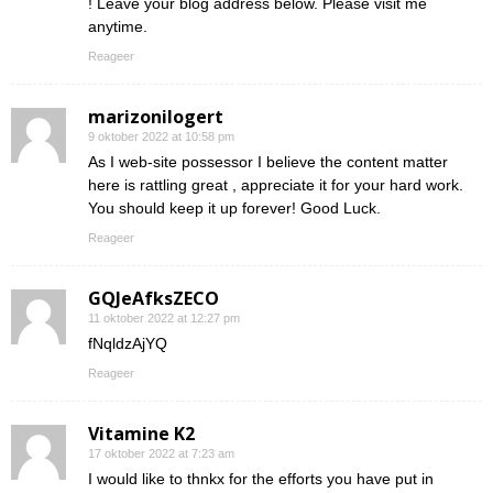
! Leave your blog address below. Please visit me
anytime.
Reageer
marizonilogert
9 oktober 2022 at 10:58 pm
As I web-site possessor I believe the content matter
here is rattling great , appreciate it for your hard work.
You should keep it up forever! Good Luck.
Reageer
GQJeAfksZECO
11 oktober 2022 at 12:27 pm
fNqldzAjYQ
Reageer
Vitamine K2
17 oktober 2022 at 7:23 am
I would like to thnkx for the efforts you have put in