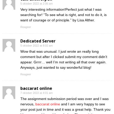
5 oktober 2022 at 2:06 am
Very interesting information!Perfect just what I was
searching for! “To see what is right, and not to do it, is
want of courage or of principle.” by Lisa Alther.
Reageer
Dedicated Server
5 oktober 2022 at 8:02 am
Wow that was unusual. I just wrote an really long
comment but after I clicked submit my comment didn’t
appear. Grrrr… well I’m not writing all that over again.
Anyways, just wanted to say wonderful blog!
Reageer
baccarat online
7 oktober 2022 at 4:01 am
The assignment submission period was over and I was
nervous,
baccarat online
and I am very happy to see
your post just in time and it was a great help. Thank you