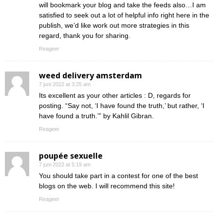
will bookmark your blog and take the feeds also…I am
satisfied to seek out a lot of helpful info right here in the
publish, we’d like work out more strategies in this
regard, thank you for sharing.
Reageer
weed delivery amsterdam
7 juni 2022 at 3:25 am
Its excellent as your other articles : D, regards for
posting. “Say not, ‘I have found the truth,’ but rather, ‘I
have found a truth.’” by Kahlil Gibran.
Reageer
poupée sexuelle
7 juni 2022 at 5:19 am
You should take part in a contest for one of the best
blogs on the web. I will recommend this site!
Reageer