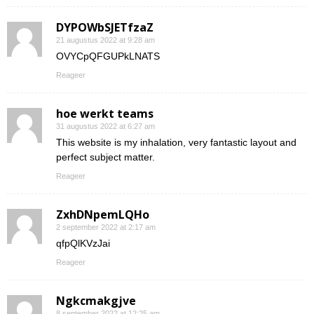
DYPOWbSJETfzaZ
21 augustus 2022 at 9:28 am
OVYCpQFGUPkLNATS
Reageer
hoe werkt teams
31 augustus 2022 at 6:27 am
This website is my inhalation, very fantastic layout and
perfect subject matter.
Reageer
ZxhDNpemLQHo
2 september 2022 at 2:17 am
qfpQlKVzJai
Reageer
Ngkcmakgjve
8 september 2022 at 12:25 am