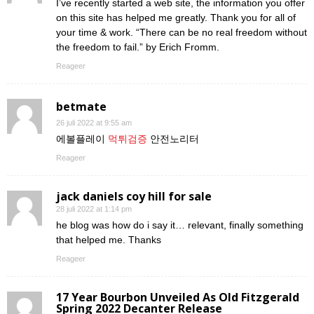
I’ve recently started a web site, the information you offer
on this site has helped me greatly. Thank you for all of
your time & work. “There can be no real freedom without
the freedom to fail.” by Erich Fromm.
Reageer
betmate
26 juli 2022 at 9:55 am
에볼플레이
먹튀검증
안전노리터
Reageer
jack daniels coy hill for sale
28 juli 2022 at 1:14 pm
he blog was how do i say it… relevant, finally something
that helped me. Thanks
Reageer
17 Year Bourbon Unveiled As Old Fitzgerald
Spring 2022 Decanter Release