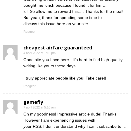
bought me lunch because I found it for him…
lol. So allow me to reword this…. Thanks for the meal!!
But yeah, thanx for spending some time to
discuss this issue here on your site.
Reageer
cheapest airfare guaranteed
4 april 2022 at 1:15 pm
Good site you have here.. It’s hard to find high-quality
writing like yours these days.
I truly appreciate people like you! Take care!!
Reageer
gamefly
7 april 2022 at 5:16 am
Oh my goodness! Impressive article dude! Thanks,
However I am experiencing issues with
your RSS. I don’t understand why I can’t subscribe to it.