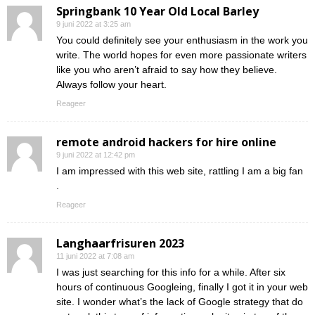
Springbank 10 Year Old Local Barley
9 juni 2022 at 3:25 am
You could definitely see your enthusiasm in the work you
write. The world hopes for even more passionate writers
like you who aren’t afraid to say how they believe.
Always follow your heart.
Reageer
remote android hackers for hire online
9 juni 2022 at 12:42 pm
I am impressed with this web site, rattling I am a big fan
.
Reageer
Langhaarfrisuren 2023
11 juni 2022 at 7:08 am
I was just searching for this info for a while. After six
hours of continuous Googleing, finally I got it in your web
site. I wonder what’s the lack of Google strategy that do