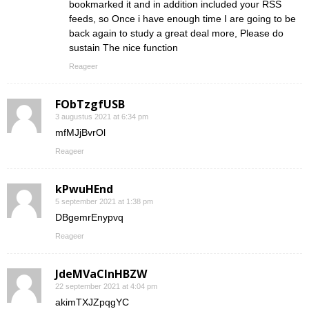
bookmarked it and in addition included your RSS
feeds, so Once i have enough time I are going to be
back again to study a great deal more, Please do
sustain The nice function
Reageer
FObTzgfUSB
3 augustus 2021 at 6:34 pm
mfMJjBvrOl
Reageer
kPwuHEnd
5 september 2021 at 1:38 pm
DBgemrEnypvq
Reageer
JdeMVaClnHBZW
22 september 2021 at 4:04 pm
akimTXJZpqgYC