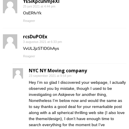
YESiKpcuhmJeXI
25 juni 2021 at 4:44 pm
OsERfvYk
Reageer
rcsDuPOEx
3 augustus 2021 at 6:33 pm
VvULJjzSTIDGhAys
Reageer
NYC NY Moving company
23 september 2021 at 9:54 pm
Hey I’m so glad I discovered your webpage, I actually
observed you by mistake, though I used to be
investigating on Askjeeve for another thing,
Nonetheless I’m below now and would the same as
to say thanks a good deal for your remarkable post
along with a all spherical thrilling web site (I also love
the theme/design), I don’t have enough time to
search everything for the moment but I’ve