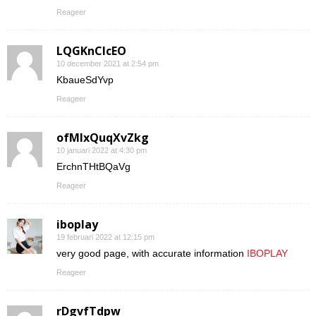
Reageer
LQGKnCIcEO
10 december 2021 at 2:54 pm
KbaueSdYvp
Reageer
ofMIxQuqXvZkg
10 januari 2022 at 4:30 pm
ErchnTHtBQaVg
Reageer
iboplay
19 februari 2022 at 12:15 pm
very good page, with accurate information
IBOPLAY
Reageer
rDgvfTdpw