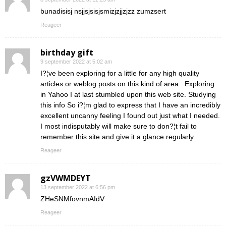
bunadisisj nsjjsjsisjsmizjzjjzjzz zumzsert
Reageer
birthday gift
9 september 2022 at 5:02 am
I?¦ve been exploring for a little for any high quality
articles or weblog posts on this kind of area . Exploring
in Yahoo I at last stumbled upon this web site. Studying
this info So i?¦m glad to express that I have an incredibly
excellent uncanny feeling I found out just what I needed.
I most indisputably will make sure to don?¦t fail to
remember this site and give it a glance regularly.
Reageer
gzVWMDEYT
13 september 2022 at 6:56 pm
ZHeSNMfovnmAIdV
Reageer