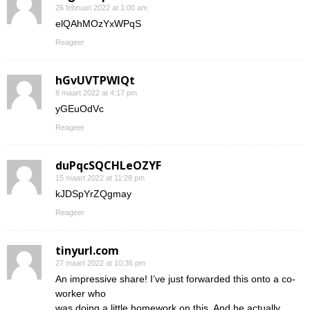
26 februari 2022 at 1:00 am
elQAhMOzYxWPqS
Reageer
hGvUVTPWIQt
8 maart 2022 at 4:17 pm
yGEuOdVc
Reageer
duPqcSQCHLeOZYF
15 maart 2022 at 11:28 pm
kJDSpYrZQgmay
Reageer
tinyurl.com
27 maart 2022 at 10:36 pm
An impressive share! I’ve just forwarded this onto a co-
worker who
was doing a little homework on this. And he actually