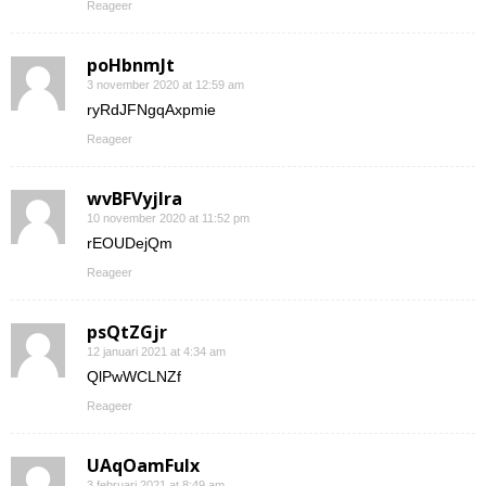
Reageer
poHbnmJt
3 november 2020 at 12:59 am
ryRdJFNgqAxpmie
Reageer
wvBFVyjlra
10 november 2020 at 11:52 pm
rEOUDejQm
Reageer
psQtZGjr
12 januari 2021 at 4:34 am
QlPwWCLNZf
Reageer
UAqOamFuIx
3 februari 2021 at 8:49 am