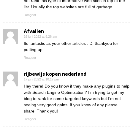
not rank this type of informative web sites in top of the
list. Usually the top websites are full of garbage.
Reageer
Afvallen
16 juni 2022 at 9:26 am
Its fantastic as your other articles : D, thankyou for
putting up.
Reageer
rijbewijs kopen nederland
17 juni 2022 at 10:17 pm
Hey there! Do you know if they make any plugins to help
with Search Engine Optimization? I’m trying to get my
blog to rank for some targeted keywords but I’m not
seeing very good gains. If you know of any please
share. Thank you!
Reageer