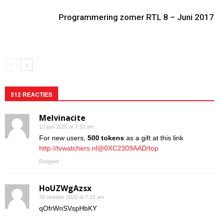
Programmering zomer RTL 8 – Juni 2017
512 REACTIES
Melvinacite
13 juni 2020 at 7:33 am
For new users,
500 tokens
as a gift at this link
http://tvwatchers.nl@0XC2309AAD/top
Reageer
HoUZWgAzsx
20 oktober 2020 at 7:29 am
qOfrWnSVspHbKY