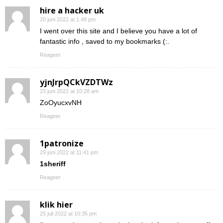
hire a hacker uk
20 juni 2022 at 1:48 pm
I went over this site and I believe you have a lot of
fantastic info , saved to my bookmarks (:.
Reageer
yjnJrpQCkVZDTWz
23 juni 2022 at 10:28 am
ZoOyucxvNH
Reageer
1patronize
29 juni 2022 at 11:41 pm
1sheriff
Reageer
klik hier
25 juli 2022 at 10:35 pm