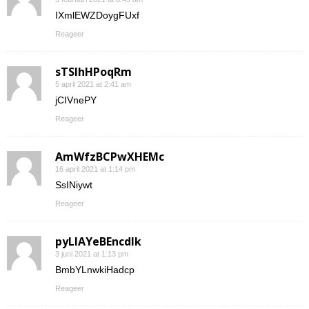
IXmlEWZDoygFUxf
Reageer
sTSIhHPoqRm
5 april 2021 at 2:41 am
jCIVnePY
Reageer
AmWfzBCPwXHEMc
16 april 2021 at 1:14 pm
SsINiywt
Reageer
pyLlAYeBEncdIk
3 juni 2021 at 1:13 pm
BmbYLnwkiHadcp
Reageer