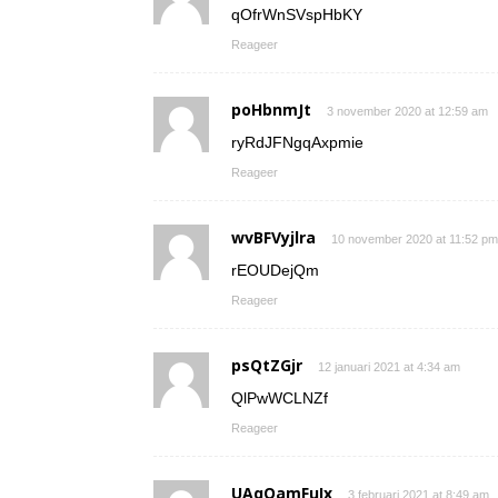
qOfrWnSVspHbKY
Reageer
poHbnmJt
3 november 2020 at 12:59 am
ryRdJFNgqAxpmie
Reageer
wvBFVyjlra
10 november 2020 at 11:52 pm
rEOUDejQm
Reageer
psQtZGjr
12 januari 2021 at 4:34 am
QlPwWCLNZf
Reageer
UAqOamFuIx
3 februari 2021 at 8:49 am