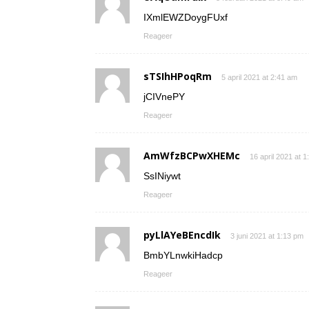
IXmlEWZDoygFUxf
Reageer
sTSIhHPoqRm
5 april 2021 at 2:41 am
jCIVnePY
Reageer
AmWfzBCPwXHEMc
16 april 2021 at 
SsINiywt
Reageer
pyLlAYeBEncdIk
3 juni 2021 at 1:13 pm
BmbYLnwkiHadcp
Reageer