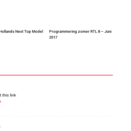
 Hollands Next Top Model
Programmering zomer RTL 8 – Juni
2017
 this link
p
m