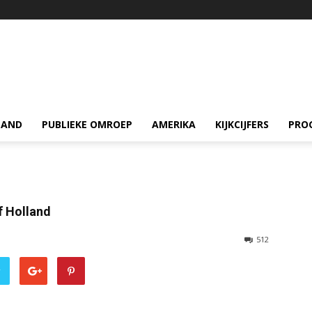
LAND
PUBLIEKE OMROEP
AMERIKA
KIJKCIJFERS
PRO
f Holland
512
r