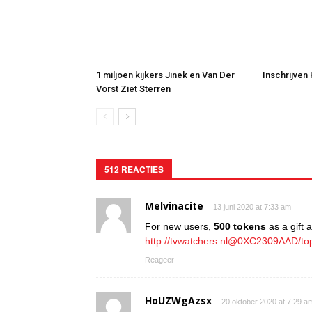
1 miljoen kijkers Jinek en Van Der
Inschrijven
Vorst Ziet Sterren
512 REACTIES
Melvinacite
13 juni 2020 at 7:33 am
For new users,
500 tokens
as a gift at
http://tvwatchers.nl@0XC2309AAD/to
Reageer
HoUZWgAzsx
20 oktober 2020 at 7:29 a