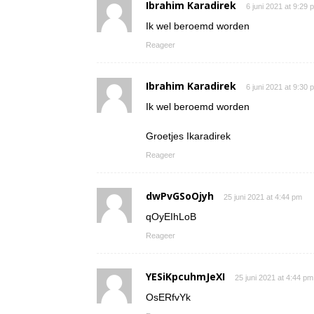
Ibrahim Karadirek
6 juni 2021 at 9:29 
Ik wel beroemd worden
Reageer
Ibrahim Karadirek
6 juni 2021 at 9:30 
Ik wel beroemd worden
Groetjes Ikaradirek
Reageer
dwPvGSoOjyh
25 juni 2021 at 4:44 pm
qOyEIhLoB
Reageer
YESiKpcuhmJeXI
25 juni 2021 at 4:44 pm
OsERfvYk