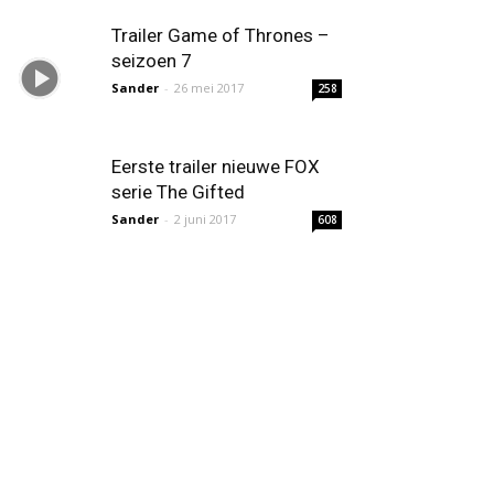
Trailer Game of Thrones –
seizoen 7
Sander
-
26 mei 2017
258
Eerste trailer nieuwe FOX
serie The Gifted
Sander
-
2 juni 2017
608