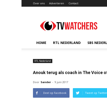
Over ons
Adverteren
Contact
TVwatchers.nl
HOME
RTL NEDERLAND
SBS NEDER
RTL Nederland
Anouk terug als coach in The Voice o
Door
Sander
-
9 juni 2017
Deel op Facebook
Tweet op Twitte