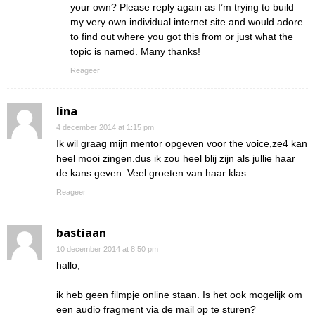
your own? Please reply again as I’m trying to build
my very own individual internet site and would adore
to find out where you got this from or just what the
topic is named. Many thanks!
Reageer
lina
4 december 2014 at 1:15 pm
Ik wil graag mijn mentor opgeven voor the voice,ze4 kan
heel mooi zingen.dus ik zou heel blij zijn als jullie haar
de kans geven. Veel groeten van haar klas
Reageer
bastiaan
10 december 2014 at 8:50 pm
hallo,
ik heb geen filmpje online staan. Is het ook mogelijk om
een audio fragment via de mail op te sturen?