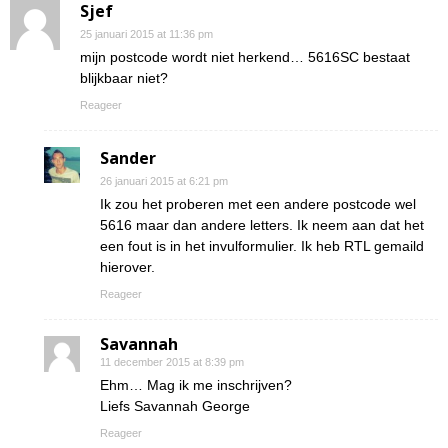
Sjef
25 januari 2015 at 11:36 pm
mijn postcode wordt niet herkend… 5616SC bestaat
blijkbaar niet?
Reageer
Sander
26 januari 2015 at 6:21 pm
Ik zou het proberen met een andere postcode wel
5616 maar dan andere letters. Ik neem aan dat het
een fout is in het invulformulier. Ik heb RTL gemaild
hierover.
Reageer
Savannah
11 december 2015 at 8:39 pm
Ehm… Mag ik me inschrijven?
Liefs Savannah George
Reageer