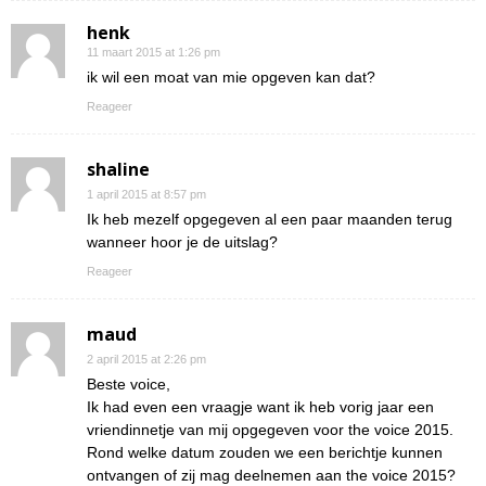
henk
11 maart 2015 at 1:26 pm
ik wil een moat van mie opgeven kan dat?
Reageer
shaline
1 april 2015 at 8:57 pm
Ik heb mezelf opgegeven al een paar maanden terug
wanneer hoor je de uitslag?
Reageer
maud
2 april 2015 at 2:26 pm
Beste voice,
Ik had even een vraagje want ik heb vorig jaar een
vriendinnetje van mij opgegeven voor the voice 2015.
Rond welke datum zouden we een berichtje kunnen
ontvangen of zij mag deelnemen aan the voice 2015?