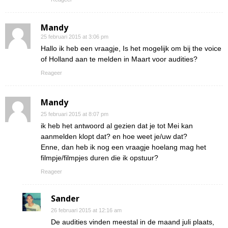
Mandy
25 februari 2015 at 3:06 pm
Hallo ik heb een vraagje, Is het mogelijk om bij the voice
of Holland aan te melden in Maart voor audities?
Reageer
Mandy
25 februari 2015 at 8:07 pm
ik heb het antwoord al gezien dat je tot Mei kan
aanmelden klopt dat? en hoe weet je/uw dat?
Enne, dan heb ik nog een vraagje hoelang mag het
filmpje/filmpjes duren die ik opstuur?
Reageer
Sander
26 februari 2015 at 12:16 am
De audities vinden meestal in de maand juli plaats,