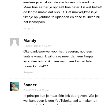
eerdere jaren sloten de inschrijven ook rond mei.
Maar hoe eerder je opgeeft hoe beter. En wat betreft
de lengte maakt dat niks uit. Het makkelijkste is je
filmpje op youtube te uploaden en deze te linken bij
het inschrijven.
Reageer
Mandy
1 maart 2015 at 4:45 pm
Oke dankje/uwwel voor het reageren, nog een
laatste vraag: ik wil graag meer dan een filmpje
inzenden omdat ik meer van meer kan wil laten
horen kan dat??
Reageer
Sander
7 mei 2015 at 6:29 pm
In principe kun je maar één link doorgeven. Wat je
wel kunt doen is een YouTubekanaal te maken en