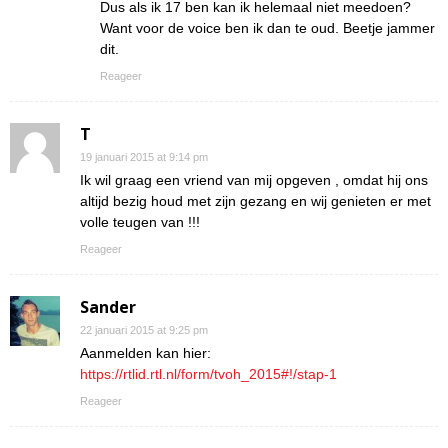
Dus als ik 17 ben kan ik helemaal niet meedoen?
Want voor de voice ben ik dan te oud. Beetje jammer
dit.
Reageer
T
19 januari 2015 at 9:14 pm
Ik wil graag een vriend van mij opgeven , omdat hij ons
altijd bezig houd met zijn gezang en wij genieten er met
volle teugen van !!!
Reageer
Sander
22 januari 2015 at 9:25 pm
Aanmelden kan hier:
https://rtlid.rtl.nl/form/tvoh_2015#!/stap-1
Reageer