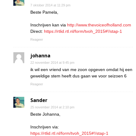
7 oktober 2014 at 11:29 pm
Beste Pamela,
Inschrijven kan via
http://www.thevoiceofholland.com
Direct:
https://rtlid.rtl.nl/form/tvoh_2015#!/stap-1
Reageer
johanna
22 november 2014 at 9:45 pm
ik wil een vriend van me zoon opgeven omdat hij een
geweldige stem heeft dus gaan we voor seizoen 6
Reageer
Sander
25 november 2014 at 2:10 pm
Beste Johanna,
Inschrijven via:
https://rtlid.rtl.nl/form/tvoh_2015#!/stap-1