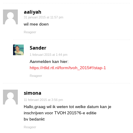
aaliyah
31 januari 2015 at 11:57 pm
wil mee doen
Reageer
Sander
1 februari 2015 at 1:44 pm
Aanmelden kan hier:
https://rtlid.rtl.nl/form/tvoh_2015#!/stap-1
Reageer
simona
11 februari 2015 at 3:56 pm
Hallo,graag wil ik weten tot welke datum kan je
inschrijven voor TVOH 2015?6-e editie
bv bedankt
Reageer