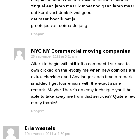
zingt al een jaren maar ik moet nog gaan leren maar
dat komt vast denk ik wel goed
dat maar hoor ik het ja
groetejes van doirna de jong
Reageer
NYC NY Commercial moving companies
25 september 2021 at 5:11 pm
After i to begin with still left a comment I surface to
own clicked on the -Notify me when new opinions are
extra- checkbox and Any longer each time a remark
is added I get four emails with the exact same
remark. Maybe There’s an easy technique you’ll be
able to take away me from that services? Quite a few
many thanks!
Reageer
Eria wessels
10 november 2014 at 1:50 pm