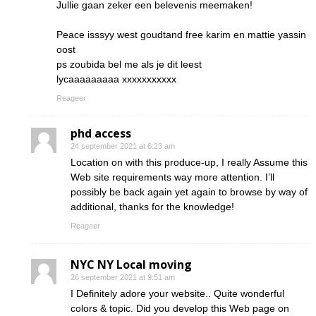
Jullie gaan zeker een belevenis meemaken!
Peace isssyy west goudtand free karim en mattie yassin
oost
ps zoubida bel me als je dit leest
lycaaaaaaaaa xxxxxxxxxxx
Reageer
phd access
24 september 2021 at 6:23 am
Location on with this produce-up, I really Assume this
Web site requirements way more attention. I’ll
possibly be back again yet again to browse by way of
additional, thanks for the knowledge!
Reageer
NYC NY Local moving
26 september 2021 at 9:51 am
I Definitely adore your website.. Quite wonderful
colors & topic. Did you develop this Web page on