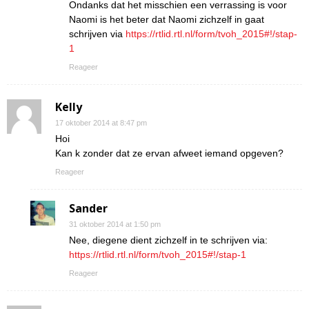
Ondanks dat het misschien een verrassing is voor
Naomi is het beter dat Naomi zichzelf in gaat
schrijven via
https://rtlid.rtl.nl/form/tvoh_2015#!/stap-
1
Reageer
Kelly
17 oktober 2014 at 8:47 pm
Hoi
Kan k zonder dat ze ervan afweet iemand opgeven?
Reageer
Sander
31 oktober 2014 at 1:50 pm
Nee, diegene dient zichzelf in te schrijven via:
https://rtlid.rtl.nl/form/tvoh_2015#!/stap-1
Reageer