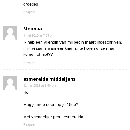
groetjes
Reageer
Mounaa
9 mei 2015 at 7:35 pm
Ik heb een vriendin van mij begin maart ingeschrijven.
mijn vraag is wanneer krijgt zij te horen of ze mag
komen of niet??
Reageer
esmeralda middeljans
31 mei 2015 at 6:50 pm
Hoi,
Mag je mee doen op je 15de?
Met vriendelijke groet esmeralda
Reageer