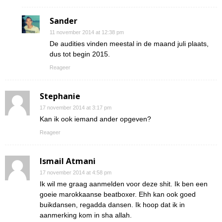
Sander
11 november 2014 at 12:38 pm
De audities vinden meestal in de maand juli plaats,
dus tot begin 2015.
Reageer
Stephanie
17 november 2014 at 3:17 pm
Kan ik ook iemand ander opgeven?
Reageer
Ismail Atmani
17 november 2014 at 4:58 pm
Ik wil me graag aanmelden voor deze shit. Ik ben een
goeie marokkaanse beatboxer. Ehh kan ook goed
buikdansen, regadda dansen. Ik hoop dat ik in
aanmerking kom in sha allah.