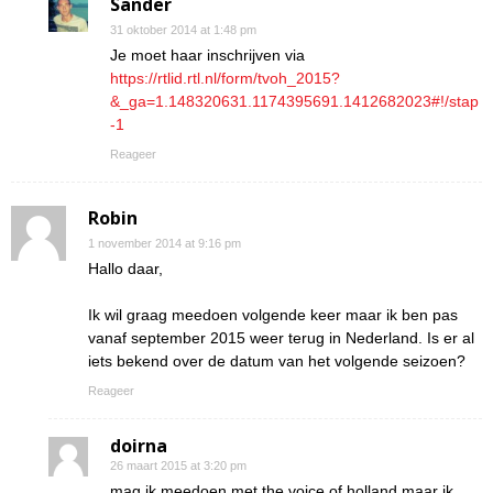
Sander
31 oktober 2014 at 1:48 pm
Je moet haar inschrijven via
https://rtlid.rtl.nl/form/tvoh_2015?
&_ga=1.148320631.1174395691.1412682023#!/stap
-1
Reageer
Robin
1 november 2014 at 9:16 pm
Hallo daar,
Ik wil graag meedoen volgende keer maar ik ben pas
vanaf september 2015 weer terug in Nederland. Is er al
iets bekend over de datum van het volgende seizoen?
Reageer
doirna
26 maart 2015 at 3:20 pm
mag ik meedoen met the voice of holland maar ik