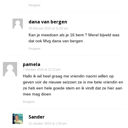
Reageer
dana van bergen
28 februari 2015 at 11:05 pm
Kan je meedoen als je 16 bent ? Merel bijveld was
dat ook Mvg dana van bergen
Reageer
pamela
7 oktober 2014 at 11:23 pm
Hallo ik wil heel graag me vriendin naomi willen op
geven voir de nieuwe seizoen ze is me bete vriendin en
ze heb een hele goede stem en ik vindt dat ze hier aan
mee mag dioen
Reageer
Sander
31 oktober 2014 at 1:50 pm