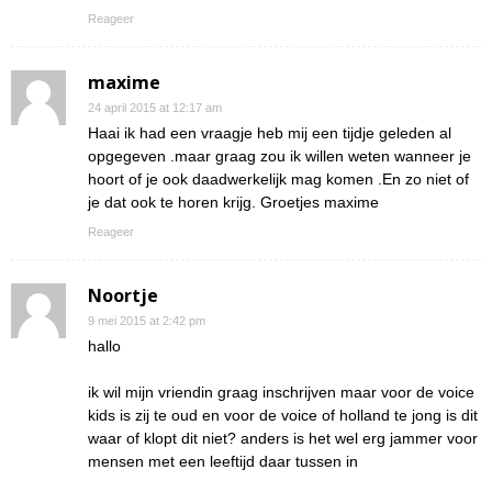
Reageer
maxime
24 april 2015 at 12:17 am
Haai ik had een vraagje heb mij een tijdje geleden al
opgegeven .maar graag zou ik willen weten wanneer je
hoort of je ook daadwerkelijk mag komen .En zo niet of
je dat ook te horen krijg. Groetjes maxime
Reageer
Noortje
9 mei 2015 at 2:42 pm
hallo
ik wil mijn vriendin graag inschrijven maar voor de voice
kids is zij te oud en voor de voice of holland te jong is dit
waar of klopt dit niet? anders is het wel erg jammer voor
mensen met een leeftijd daar tussen in