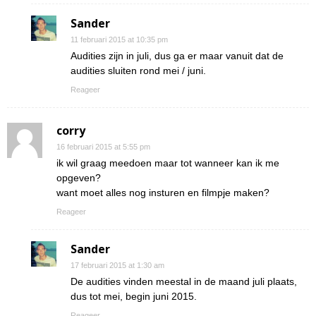
Sander
11 februari 2015 at 10:35 pm
Audities zijn in juli, dus ga er maar vanuit dat de
audities sluiten rond mei / juni.
Reageer
corry
16 februari 2015 at 5:55 pm
ik wil graag meedoen maar tot wanneer kan ik me
opgeven?
want moet alles nog insturen en filmpje maken?
Reageer
Sander
17 februari 2015 at 1:30 am
De audities vinden meestal in de maand juli plaats,
dus tot mei, begin juni 2015.
Reageer