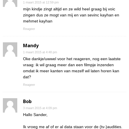
1 maart 2015 at 12:59 pm
mijn kindje zingt altijd en ze wild heel graag bij voic
zingen dus ze mogt van mij en van sevinc kayhan en
mehmet kayhan
Reageer
Mandy
1 maart 2015 at 4:48 pm
Oke dankje/uwwel voor het reageren, nog een laatste
vraag: ik wil graag meer dan een filmpje inzenden
omdat ik meer kanten van mezelf wil laten horen kan
dat?
Reageer
Bob
3 maart 2015 at 4:09 pm
Hallo Sander,
Ik vroeg me af of er al data staan voor de (tv-)audities.