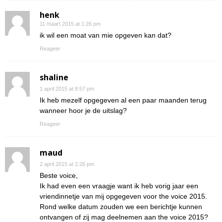
henk
11 maart 2015 at 1:26 pm
ik wil een moat van mie opgeven kan dat?
Reageer
shaline
1 april 2015 at 8:57 pm
Ik heb mezelf opgegeven al een paar maanden terug
wanneer hoor je de uitslag?
Reageer
maud
2 april 2015 at 2:26 pm
Beste voice,
Ik had even een vraagje want ik heb vorig jaar een
vriendinnetje van mij opgegeven voor the voice 2015.
Rond welke datum zouden we een berichtje kunnen
ontvangen of zij mag deelnemen aan the voice 2015?