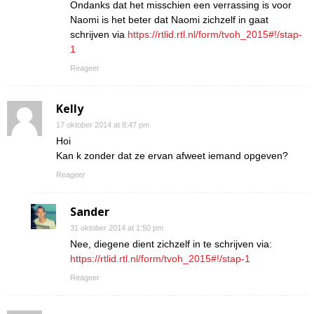
Ondanks dat het misschien een verrassing is voor
Naomi is het beter dat Naomi zichzelf in gaat
schrijven via
https://rtlid.rtl.nl/form/tvoh_2015#!/stap-
1
Reageer
Kelly
17 oktober 2014 at 8:47 pm
Hoi
Kan k zonder dat ze ervan afweet iemand opgeven?
Reageer
Sander
31 oktober 2014 at 1:50 pm
Nee, diegene dient zichzelf in te schrijven via:
https://rtlid.rtl.nl/form/tvoh_2015#!/stap-1
Reageer