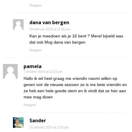
Reageer
dana van bergen
28 februari 2015 at 11:05 pm
Kan je meedoen als je 16 bent ? Merel bijveld was
dat ook Mvg dana van bergen
Reageer
pamela
7 oktober 2014 at 11:23 pm
Hallo ik wil heel graag me vriendin naomi willen op
geven voir de nieuwe seizoen ze is me bete vriendin en
ze heb een hele goede stem en ik vindt dat ze hier aan
mee mag dioen
Reageer
Sander
31 oktober 2014 at 1:50 pm