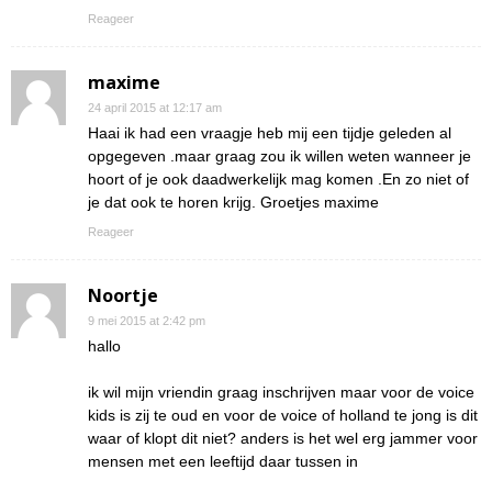
Reageer
maxime
24 april 2015 at 12:17 am
Haai ik had een vraagje heb mij een tijdje geleden al
opgegeven .maar graag zou ik willen weten wanneer je
hoort of je ook daadwerkelijk mag komen .En zo niet of
je dat ook te horen krijg. Groetjes maxime
Reageer
Noortje
9 mei 2015 at 2:42 pm
hallo
ik wil mijn vriendin graag inschrijven maar voor de voice
kids is zij te oud en voor de voice of holland te jong is dit
waar of klopt dit niet? anders is het wel erg jammer voor
mensen met een leeftijd daar tussen in