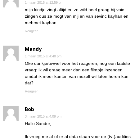
1 maart 2015 at 12:59 pm
mijn kindje zingt altijd en ze wild heel graag bij voic
zingen dus ze mogt van mij en van sevinc kayhan en
mehmet kayhan
Reageer
Mandy
1 maart 2015 at 4:48 pm
Oke dankje/uwwel voor het reageren, nog een laatste
vraag: ik wil graag meer dan een filmpje inzenden
omdat ik meer kanten van mezelf wil laten horen kan
dat?
Reageer
Bob
3 maart 2015 at 4:09 pm
Hallo Sander,
Ik vroeg me af of er al data staan voor de (tv-)audities.