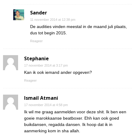
Sander
11 november 2014 at 12:38 pm
De audities vinden meestal in de maand juli plaats,
dus tot begin 2015.
Reageer
Stephanie
17 november 2014 at 3:17 pm
Kan ik ook iemand ander opgeven?
Reageer
Ismail Atmani
17 november 2014 at 4:58 pm
Ik wil me graag aanmelden voor deze shit. Ik ben een
goeie marokkaanse beatboxer. Ehh kan ook goed
buikdansen, regadda dansen. Ik hoop dat ik in
aanmerking kom in sha allah.