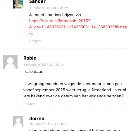
Sander
31 oktober 2014 at 1:48 pm
Je moet haar inschrijven via
https://rtlid.rtl.nl/form/tvoh_2015?
&_ga=1.148320631.1174395691.1412682023#!/stap
-1
Reageer
Robin
1 november 2014 at 9:16 pm
Hallo daar,
Ik wil graag meedoen volgende keer maar ik ben pas
vanaf september 2015 weer terug in Nederland. Is er al
iets bekend over de datum van het volgende seizoen?
Reageer
doirna
26 maart 2015 at 3:20 pm
mag ik meedoen met the voice of holland maar ik