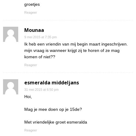
groetjes
Reageer
Mounaa
9 mei 2015 at 7:35 pm
Ik heb een vriendin van mij begin maart ingeschrijven.
mijn vraag is wanneer krijgt zij te horen of ze mag
komen of niet??
Reageer
esmeralda middeljans
31 mei 2015 at 6:50 pm
Hoi,
Mag je mee doen op je 15de?
Met vriendelijke groet esmeralda
Reageer