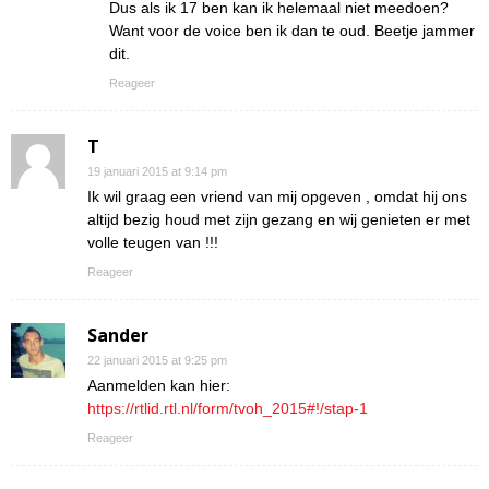
Dus als ik 17 ben kan ik helemaal niet meedoen?
Want voor de voice ben ik dan te oud. Beetje jammer
dit.
Reageer
T
19 januari 2015 at 9:14 pm
Ik wil graag een vriend van mij opgeven , omdat hij ons
altijd bezig houd met zijn gezang en wij genieten er met
volle teugen van !!!
Reageer
Sander
22 januari 2015 at 9:25 pm
Aanmelden kan hier:
https://rtlid.rtl.nl/form/tvoh_2015#!/stap-1
Reageer