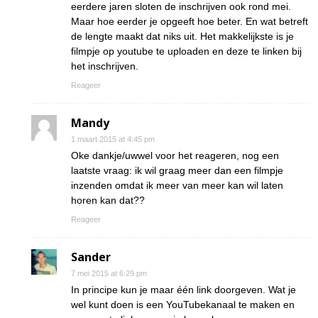
eerdere jaren sloten de inschrijven ook rond mei.
Maar hoe eerder je opgeeft hoe beter. En wat betreft
de lengte maakt dat niks uit. Het makkelijkste is je
filmpje op youtube te uploaden en deze te linken bij
het inschrijven.
Reageer
Mandy
1 maart 2015 at 4:45 pm
Oke dankje/uwwel voor het reageren, nog een
laatste vraag: ik wil graag meer dan een filmpje
inzenden omdat ik meer van meer kan wil laten
horen kan dat??
Reageer
Sander
7 mei 2015 at 6:29 pm
In principe kun je maar één link doorgeven. Wat je
wel kunt doen is een YouTubekanaal te maken en