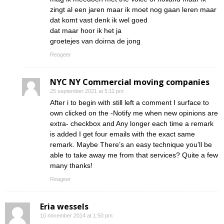
zingt al een jaren maar ik moet nog gaan leren maar
dat komt vast denk ik wel goed
dat maar hoor ik het ja
groetejes van doirna de jong
Reageer
NYC NY Commercial moving companies
25 september 2021 at 5:11 pm
After i to begin with still left a comment I surface to
own clicked on the -Notify me when new opinions are
extra- checkbox and Any longer each time a remark
is added I get four emails with the exact same
remark. Maybe There’s an easy technique you’ll be
able to take away me from that services? Quite a few
many thanks!
Reageer
Eria wessels
10 november 2014 at 1:50 pm