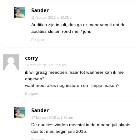
Sander
11 februari 2015 at 10:35 pm
Audities zijn in juli, dus ga er maar vanuit dat de
audities sluiten rond mei / juni.
Reageer
corry
16 februari 2015 at 5:55 pm
ik wil graag meedoen maar tot wanneer kan ik me
opgeven?
want moet alles nog insturen en filmpje maken?
Reageer
Sander
17 februari 2015 at 1:30 am
De audities vinden meestal in de maand juli plaats,
dus tot mei, begin juni 2015.
Reageer