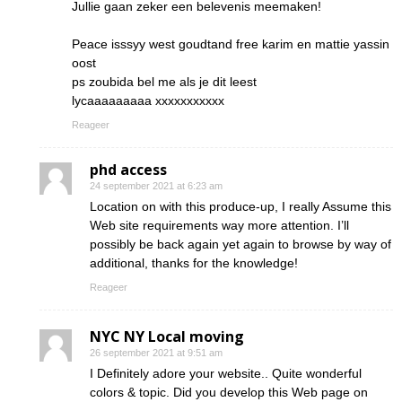
Jullie gaan zeker een belevenis meemaken!
Peace isssyy west goudtand free karim en mattie yassin
oost
ps zoubida bel me als je dit leest
lycaaaaaaaaa xxxxxxxxxxx
Reageer
phd access
24 september 2021 at 6:23 am
Location on with this produce-up, I really Assume this
Web site requirements way more attention. I’ll
possibly be back again yet again to browse by way of
additional, thanks for the knowledge!
Reageer
NYC NY Local moving
26 september 2021 at 9:51 am
I Definitely adore your website.. Quite wonderful
colors & topic. Did you develop this Web page on