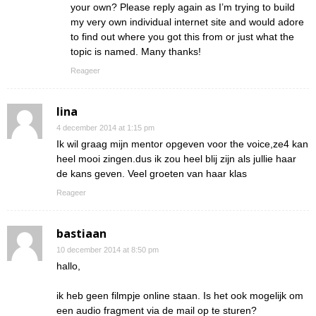
your own? Please reply again as I’m trying to build
my very own individual internet site and would adore
to find out where you got this from or just what the
topic is named. Many thanks!
Reageer
lina
4 december 2014 at 1:15 pm
Ik wil graag mijn mentor opgeven voor the voice,ze4 kan
heel mooi zingen.dus ik zou heel blij zijn als jullie haar
de kans geven. Veel groeten van haar klas
Reageer
bastiaan
10 december 2014 at 8:50 pm
hallo,
ik heb geen filmpje online staan. Is het ook mogelijk om
een audio fragment via de mail op te sturen?