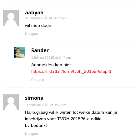
aaliyah
31 januari 2015 at 11:57 pm
wil mee doen
Reageer
Sander
1 februari 2015 at 1:44 pm
Aanmelden kan hier:
https://rtlid.rtl.nl/form/tvoh_2015#!/stap-1
Reageer
simona
11 februari 2015 at 3:56 pm
Hallo,graag wil ik weten tot welke datum kan je
inschrijven voor TVOH 2015?6-e editie
bv bedankt
Reageer