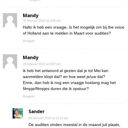
Mandy
25 februari 2015 at 3:06 pm
Hallo ik heb een vraagje, Is het mogelijk om bij the voice
of Holland aan te melden in Maart voor audities?
Reageer
Mandy
25 februari 2015 at 8:07 pm
ik heb het antwoord al gezien dat je tot Mei kan
aanmelden klopt dat? en hoe weet je/uw dat?
Enne, dan heb ik nog een vraagje hoelang mag het
filmpje/filmpjes duren die ik opstuur?
Reageer
Sander
26 februari 2015 at 12:16 am
De audities vinden meestal in de maand juli plaats,