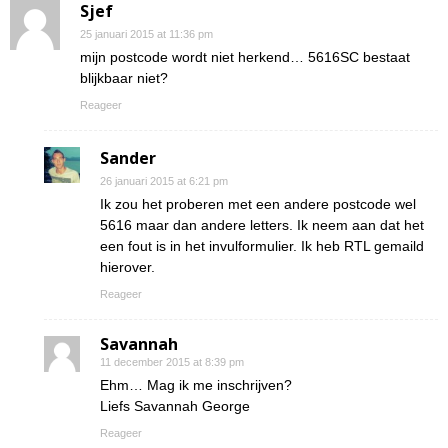
Sjef
25 januari 2015 at 11:36 pm
mijn postcode wordt niet herkend… 5616SC bestaat
blijkbaar niet?
Reageer
Sander
26 januari 2015 at 6:21 pm
Ik zou het proberen met een andere postcode wel
5616 maar dan andere letters. Ik neem aan dat het
een fout is in het invulformulier. Ik heb RTL gemaild
hierover.
Reageer
Savannah
11 december 2015 at 8:39 pm
Ehm… Mag ik me inschrijven?
Liefs Savannah George
Reageer