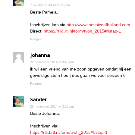
7 oktober 2014 at 11:29 pm
Beste Pamela,
Inschrijven kan via
http://www.thevoiceofholland.com
Direct:
https://rtlid.rtl.nl/form/tvoh_2015#!/stap-1
Reageer
johanna
22 november 2014 at 9:45 pm
ik wil een vriend van me zoon opgeven omdat hij een
geweldige stem heeft dus gaan we voor seizoen 6
Reageer
Sander
25 november 2014 at 2:10 pm
Beste Johanna,
Inschrijven via:
https://rtlid.rtl.nl/form/tvoh_2015#!/stap-1