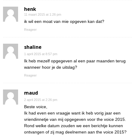
henk
11 maart 2015 at 1:26 pm
ik wil een moat van mie opgeven kan dat?
Reageer
shaline
1 april 2015 at 8:57 pm
Ik heb mezelf opgegeven al een paar maanden terug
wanneer hoor je de uitslag?
Reageer
maud
2 april 2015 at 2:26 pm
Beste voice,
Ik had even een vraagje want ik heb vorig jaar een
vriendinnetje van mij opgegeven voor the voice 2015.
Rond welke datum zouden we een berichtje kunnen
ontvangen of zij mag deelnemen aan the voice 2015?