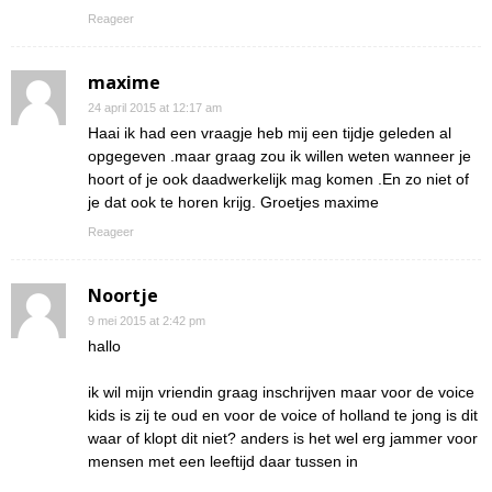
Reageer
maxime
24 april 2015 at 12:17 am
Haai ik had een vraagje heb mij een tijdje geleden al
opgegeven .maar graag zou ik willen weten wanneer je
hoort of je ook daadwerkelijk mag komen .En zo niet of
je dat ook te horen krijg. Groetjes maxime
Reageer
Noortje
9 mei 2015 at 2:42 pm
hallo
ik wil mijn vriendin graag inschrijven maar voor de voice
kids is zij te oud en voor de voice of holland te jong is dit
waar of klopt dit niet? anders is het wel erg jammer voor
mensen met een leeftijd daar tussen in