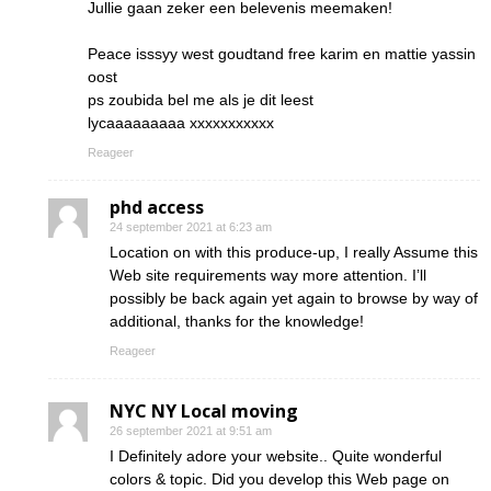
Jullie gaan zeker een belevenis meemaken!
Peace isssyy west goudtand free karim en mattie yassin
oost
ps zoubida bel me als je dit leest
lycaaaaaaaaa xxxxxxxxxxx
Reageer
phd access
24 september 2021 at 6:23 am
Location on with this produce-up, I really Assume this
Web site requirements way more attention. I’ll
possibly be back again yet again to browse by way of
additional, thanks for the knowledge!
Reageer
NYC NY Local moving
26 september 2021 at 9:51 am
I Definitely adore your website.. Quite wonderful
colors & topic. Did you develop this Web page on