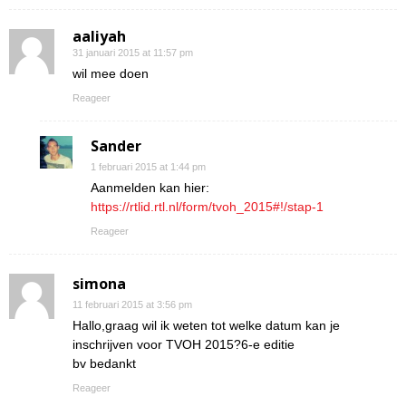
aaliyah
31 januari 2015 at 11:57 pm
wil mee doen
Reageer
Sander
1 februari 2015 at 1:44 pm
Aanmelden kan hier:
https://rtlid.rtl.nl/form/tvoh_2015#!/stap-1
Reageer
simona
11 februari 2015 at 3:56 pm
Hallo,graag wil ik weten tot welke datum kan je
inschrijven voor TVOH 2015?6-e editie
bv bedankt
Reageer