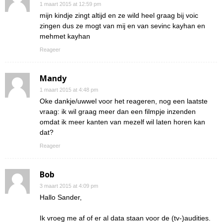
1 maart 2015 at 12:59 pm
mijn kindje zingt altijd en ze wild heel graag bij voic
zingen dus ze mogt van mij en van sevinc kayhan en
mehmet kayhan
Reageer
Mandy
1 maart 2015 at 4:48 pm
Oke dankje/uwwel voor het reageren, nog een laatste
vraag: ik wil graag meer dan een filmpje inzenden
omdat ik meer kanten van mezelf wil laten horen kan
dat?
Reageer
Bob
3 maart 2015 at 4:09 pm
Hallo Sander,
Ik vroeg me af of er al data staan voor de (tv-)audities.