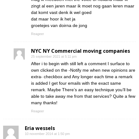
zingt al een jaren maar ik moet nog gaan leren maar
dat komt vast denk ik wel goed
dat maar hoor ik het ja
groetejes van doirna de jong
Reageer
NYC NY Commercial moving companies
25 september 2021 at 5:11 pm
After i to begin with still left a comment I surface to
own clicked on the -Notify me when new opinions are
extra- checkbox and Any longer each time a remark
is added I get four emails with the exact same
remark. Maybe There’s an easy technique you’ll be
able to take away me from that services? Quite a few
many thanks!
Reageer
Eria wessels
10 november 2014 at 1:50 pm