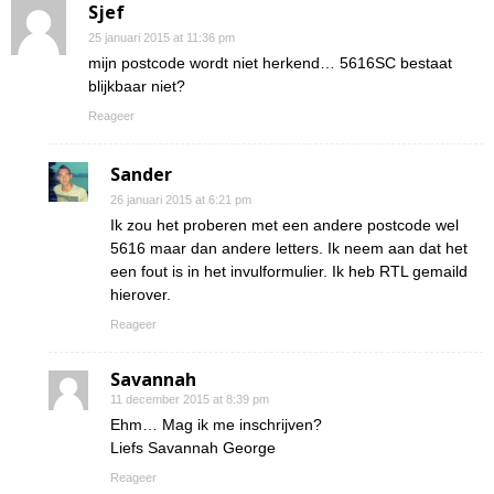
Sjef
25 januari 2015 at 11:36 pm
mijn postcode wordt niet herkend… 5616SC bestaat
blijkbaar niet?
Reageer
Sander
26 januari 2015 at 6:21 pm
Ik zou het proberen met een andere postcode wel
5616 maar dan andere letters. Ik neem aan dat het
een fout is in het invulformulier. Ik heb RTL gemaild
hierover.
Reageer
Savannah
11 december 2015 at 8:39 pm
Ehm… Mag ik me inschrijven?
Liefs Savannah George
Reageer