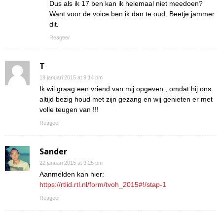
Dus als ik 17 ben kan ik helemaal niet meedoen?
Want voor de voice ben ik dan te oud. Beetje jammer
dit.
Reageer
T
19 januari 2015 at 9:14 pm
Ik wil graag een vriend van mij opgeven , omdat hij ons
altijd bezig houd met zijn gezang en wij genieten er met
volle teugen van !!!
Reageer
Sander
22 januari 2015 at 9:25 pm
Aanmelden kan hier:
https://rtlid.rtl.nl/form/tvoh_2015#!/stap-1
Reageer