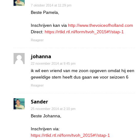
7 oktober 2014 at 11:29 pm
Beste Pamela,
Inschrijven kan via
http://www.thevoiceofholland.com
Direct:
https://rtlid.rtl.nl/form/tvoh_2015#!/stap-1
Reageer
johanna
22 november 2014 at 9:45 pm
ik wil een vriend van me zoon opgeven omdat hij een
geweldige stem heeft dus gaan we voor seizoen 6
Reageer
Sander
25 november 2014 at 2:10 pm
Beste Johanna,
Inschrijven via:
https://rtlid.rtl.nl/form/tvoh_2015#!/stap-1