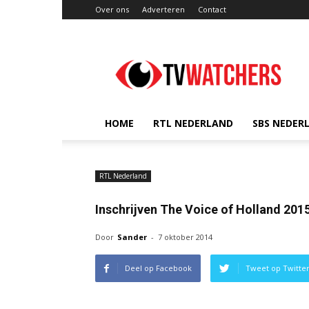
Over ons
Adverteren
Contact
TVwatchers.nl
HOME
RTL NEDERLAND
SBS NEDER
RTL Nederland
Inschrijven The Voice of Holland 201
Door
Sander
-
7 oktober 2014
Deel op Facebook
Tweet op Twitte