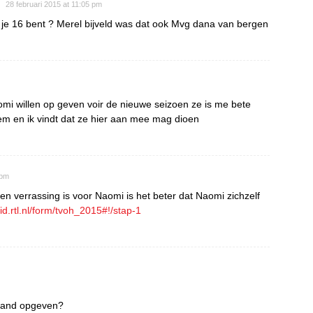
28 februari 2015 at 11:05 pm
je 16 bent ? Merel bijveld was dat ook Mvg dana van bergen
aomi willen op geven voir de nieuwe seizoen ze is me bete
em en ik vindt dat ze hier aan mee mag dioen
 pm
n verrassing is voor Naomi is het beter dat Naomi zichzelf
tlid.rtl.nl/form/tvoh_2015#!/stap-1
emand opgeven?