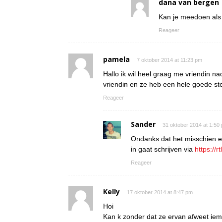
dana van bergen
Kan je meedoen als 
Reageer
pamela
7 oktober 2014 at 11:23 pm
Hallo ik wil heel graag me vriendin n
vriendin en ze heb een hele goede st
Reageer
Sander
31 oktober 2014 at 1:50
Ondanks dat het misschien ee
in gaat schrijven via
https://r
Reageer
Kelly
17 oktober 2014 at 8:47 pm
Hoi
Kan k zonder dat ze ervan afweet i