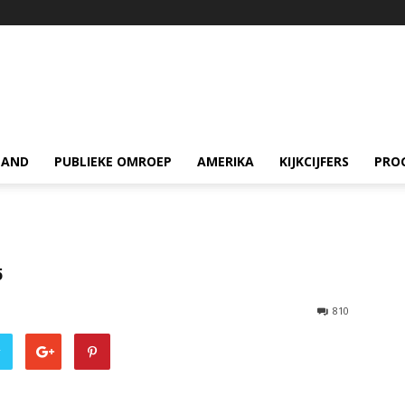
LAND
PUBLIEKE OMROEP
AMERIKA
KIJKCIJFERS
PRO
5
810
r