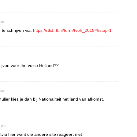
 pm
 te schrijven via:
https://rtlid.rtl.nl/form/tvoh_2015#!/stap-1
ijven voor the voice Holland??
 pm
mulier kies je dan bij Nationaliteit het land van afkomst.
3 pm
tvia hier want die andere site reageert niet