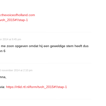
w.thevoiceofholland.com
rm/tvoh_2015#!/stap-1
r 2014 at 9:45 pm
an me zoon opgeven omdat hij een geweldige stem heeft dus
en 6
5 november 2014 at 2:10 pm
nna,
 via:
https://rtlid.rtl.nl/form/tvoh_2015#!/stap-1