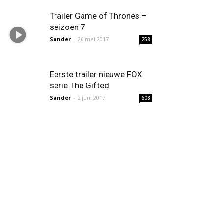
Trailer Game of Thrones –
seizoen 7
Sander
-
26 mei 2017
258
Eerste trailer nieuwe FOX
serie The Gifted
Sander
-
2 juni 2017
608