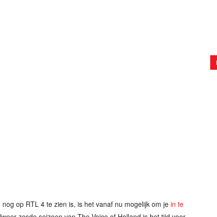
nog op RTL 4 te zien is, is het vanaf nu mogelijk om je
in te
lweer zesde seizoen van The Voice of Holland is het tijd voor