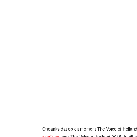
Ondanks dat op dit moment The Voice of Holland 
schrijven
voor The Voice of Holland 2015. In dit a