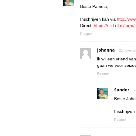
Beste Pamela,
Inschrijven kan via
http://ww
Direct:
https://rtlid.rtl.nl/fo
Reageer
johanna
22 novembe
ik wil een vriend v
gaan we voor seizo
Reageer
Sander
2
Beste Joha
Inschrijven
Reageer