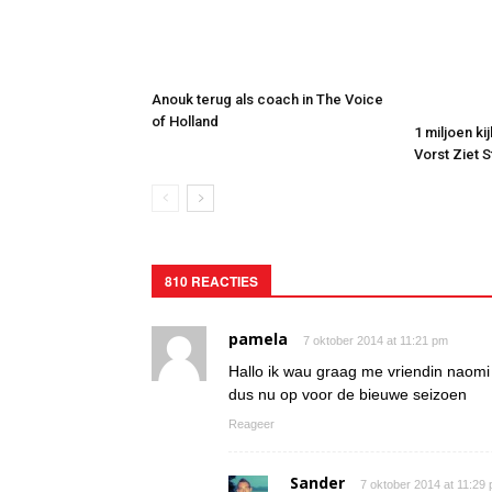
Anouk terug als coach in The Voice
of Holland
1 miljoen ki
Vorst Ziet 
810 REACTIES
pamela
7 oktober 2014 at 11:21 pm
Hallo ik wau graag me vriendin naomi
dus nu op voor de bieuwe seizoen
Reageer
Sander
7 oktober 2014 at 11:29