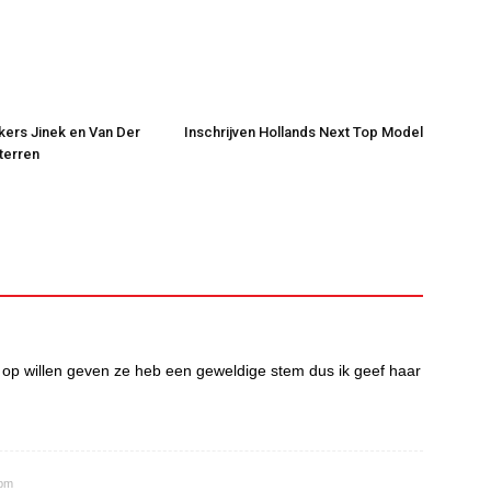
jkers Jinek en Van Der
Inschrijven Hollands Next Top Model
Sterren
 op willen geven ze heb een geweldige stem dus ik geef haar
 pm