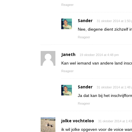
Reageer
Sander
31 oktober 2014 at 1:50
Nee, diegene dient zichzelf in
Reageer
Janeth
19 oktober 2014 at 4:48 pm
Kan wel iemand van andere land inscr
Reageer
Sander
31 oktober 2014 at 1:48
Ja dat kan bij het inschrijffor
Reageer
jolke vochteloo
31 oktober 2014 at 1:4
ik wil jolke opgeven voor de voice wan