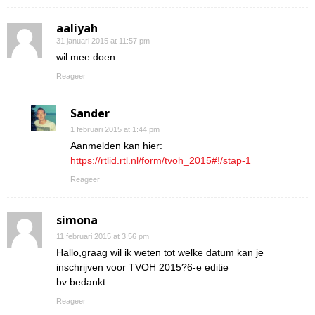
aaliyah
31 januari 2015 at 11:57 pm
wil mee doen
Reageer
Sander
1 februari 2015 at 1:44 pm
Aanmelden kan hier:
https://rtlid.rtl.nl/form/tvoh_2015#!/stap-1
Reageer
simona
11 februari 2015 at 3:56 pm
Hallo,graag wil ik weten tot welke datum kan je
inschrijven voor TVOH 2015?6-e editie
bv bedankt
Reageer