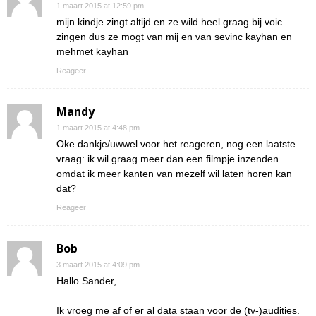
1 maart 2015 at 12:59 pm
mijn kindje zingt altijd en ze wild heel graag bij voic
zingen dus ze mogt van mij en van sevinc kayhan en
mehmet kayhan
Reageer
Mandy
1 maart 2015 at 4:48 pm
Oke dankje/uwwel voor het reageren, nog een laatste
vraag: ik wil graag meer dan een filmpje inzenden
omdat ik meer kanten van mezelf wil laten horen kan
dat?
Reageer
Bob
3 maart 2015 at 4:09 pm
Hallo Sander,
Ik vroeg me af of er al data staan voor de (tv-)audities.