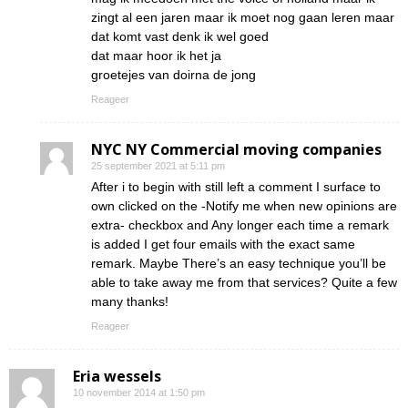
zingt al een jaren maar ik moet nog gaan leren maar
dat komt vast denk ik wel goed
dat maar hoor ik het ja
groetejes van doirna de jong
Reageer
NYC NY Commercial moving companies
25 september 2021 at 5:11 pm
After i to begin with still left a comment I surface to
own clicked on the -Notify me when new opinions are
extra- checkbox and Any longer each time a remark
is added I get four emails with the exact same
remark. Maybe There’s an easy technique you’ll be
able to take away me from that services? Quite a few
many thanks!
Reageer
Eria wessels
10 november 2014 at 1:50 pm