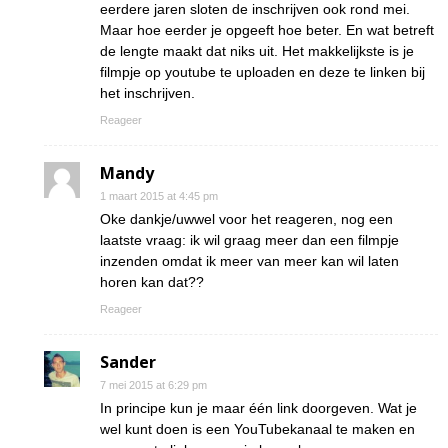
eerdere jaren sloten de inschrijven ook rond mei.
Maar hoe eerder je opgeeft hoe beter. En wat betreft
de lengte maakt dat niks uit. Het makkelijkste is je
filmpje op youtube te uploaden en deze te linken bij
het inschrijven.
Reageer
Mandy
1 maart 2015 at 4:45 pm
Oke dankje/uwwel voor het reageren, nog een
laatste vraag: ik wil graag meer dan een filmpje
inzenden omdat ik meer van meer kan wil laten
horen kan dat??
Reageer
Sander
7 mei 2015 at 6:29 pm
In principe kun je maar één link doorgeven. Wat je
wel kunt doen is een YouTubekanaal te maken en