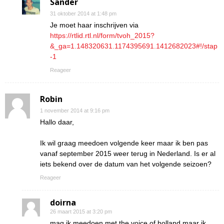
Sander
31 oktober 2014 at 1:48 pm
Je moet haar inschrijven via
https://rtlid.rtl.nl/form/tvoh_2015?
&_ga=1.148320631.1174395691.1412682023#!/stap
-1
Reageer
Robin
1 november 2014 at 9:16 pm
Hallo daar,
Ik wil graag meedoen volgende keer maar ik ben pas
vanaf september 2015 weer terug in Nederland. Is er al
iets bekend over de datum van het volgende seizoen?
Reageer
doirna
26 maart 2015 at 3:20 pm
mag ik meedoen met the voice of holland maar ik