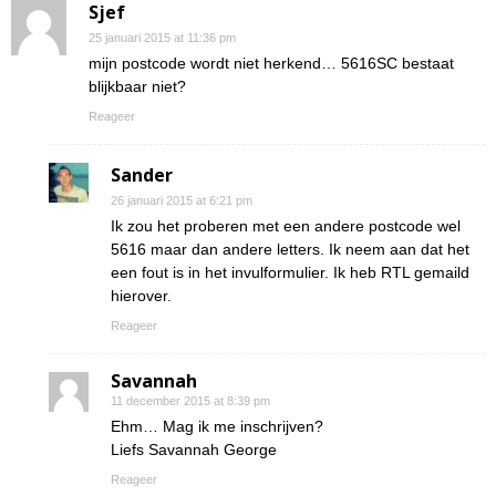
Sjef
25 januari 2015 at 11:36 pm
mijn postcode wordt niet herkend… 5616SC bestaat
blijkbaar niet?
Reageer
Sander
26 januari 2015 at 6:21 pm
Ik zou het proberen met een andere postcode wel
5616 maar dan andere letters. Ik neem aan dat het
een fout is in het invulformulier. Ik heb RTL gemaild
hierover.
Reageer
Savannah
11 december 2015 at 8:39 pm
Ehm… Mag ik me inschrijven?
Liefs Savannah George
Reageer