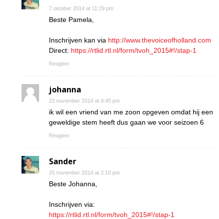
7 oktober 2014 at 11:29 pm
Beste Pamela,
Inschrijven kan via
http://www.thevoiceofholland.com
Direct:
https://rtlid.rtl.nl/form/tvoh_2015#!/stap-1
Reageer
johanna
22 november 2014 at 9:45 pm
ik wil een vriend van me zoon opgeven omdat hij een
geweldige stem heeft dus gaan we voor seizoen 6
Reageer
Sander
25 november 2014 at 2:10 pm
Beste Johanna,
Inschrijven via:
https://rtlid.rtl.nl/form/tvoh_2015#!/stap-1