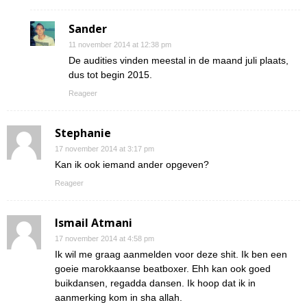
Sander
11 november 2014 at 12:38 pm
De audities vinden meestal in de maand juli plaats,
dus tot begin 2015.
Reageer
Stephanie
17 november 2014 at 3:17 pm
Kan ik ook iemand ander opgeven?
Reageer
Ismail Atmani
17 november 2014 at 4:58 pm
Ik wil me graag aanmelden voor deze shit. Ik ben een
goeie marokkaanse beatboxer. Ehh kan ook goed
buikdansen, regadda dansen. Ik hoop dat ik in
aanmerking kom in sha allah.