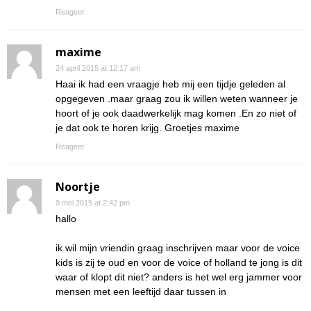
Reageer
maxime
24 april 2015 at 12:17 am
Haai ik had een vraagje heb mij een tijdje geleden al
opgegeven .maar graag zou ik willen weten wanneer je
hoort of je ook daadwerkelijk mag komen .En zo niet of
je dat ook te horen krijg. Groetjes maxime
Reageer
Noortje
9 mei 2015 at 2:42 pm
hallo
ik wil mijn vriendin graag inschrijven maar voor de voice
kids is zij te oud en voor de voice of holland te jong is dit
waar of klopt dit niet? anders is het wel erg jammer voor
mensen met een leeftijd daar tussen in