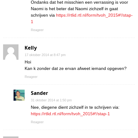
Ondanks dat het misschien een verrassing is voor
Naomi is het beter dat Naomi zichzelf in gaat
schrijven via
https://rtlid.rtl.nl/form/tvoh_2015#!/stap-
1
Reageer
Kelly
17 oktober 2014 at 8:47 pm
Hoi
Kan k zonder dat ze ervan afweet iemand opgeven?
Reageer
Sander
31 oktober 2014 at 1:50 pm
Nee, diegene dient zichzelf in te schrijven via:
https://rtlid.rtl.nl/form/tvoh_2015#!/stap-1
Reageer