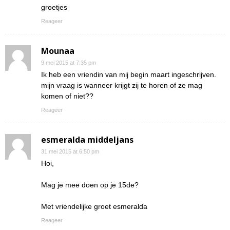
groetjes
Reageer
Mounaa
9 mei 2015 at 7:35 pm
Ik heb een vriendin van mij begin maart ingeschrijven.
mijn vraag is wanneer krijgt zij te horen of ze mag
komen of niet??
Reageer
esmeralda middeljans
31 mei 2015 at 6:50 pm
Hoi,
Mag je mee doen op je 15de?
Met vriendelijke groet esmeralda
Reageer