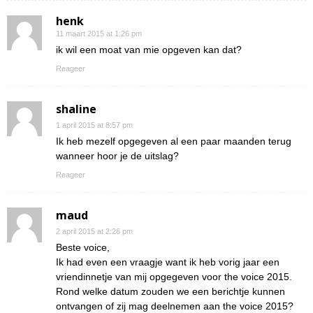
henk
11 maart 2015 at 1:26 pm
ik wil een moat van mie opgeven kan dat?
Reageer
shaline
1 april 2015 at 8:57 pm
Ik heb mezelf opgegeven al een paar maanden terug
wanneer hoor je de uitslag?
Reageer
maud
2 april 2015 at 2:26 pm
Beste voice,
Ik had even een vraagje want ik heb vorig jaar een
vriendinnetje van mij opgegeven voor the voice 2015.
Rond welke datum zouden we een berichtje kunnen
ontvangen of zij mag deelnemen aan the voice 2015?