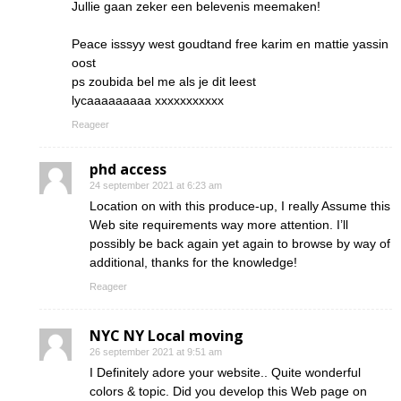
Jullie gaan zeker een belevenis meemaken!
Peace isssyy west goudtand free karim en mattie yassin
oost
ps zoubida bel me als je dit leest
lycaaaaaaaaa xxxxxxxxxxx
Reageer
phd access
24 september 2021 at 6:23 am
Location on with this produce-up, I really Assume this
Web site requirements way more attention. I’ll
possibly be back again yet again to browse by way of
additional, thanks for the knowledge!
Reageer
NYC NY Local moving
26 september 2021 at 9:51 am
I Definitely adore your website.. Quite wonderful
colors & topic. Did you develop this Web page on