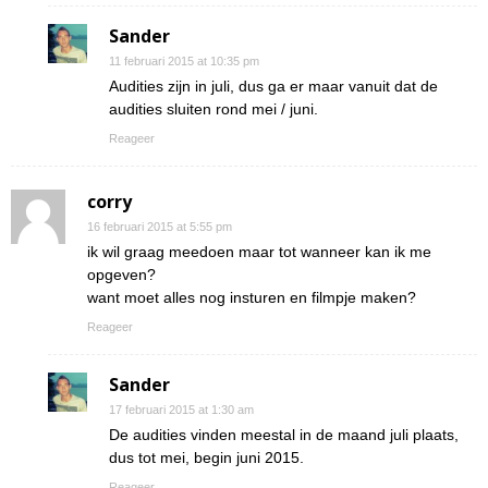
Sander
11 februari 2015 at 10:35 pm
Audities zijn in juli, dus ga er maar vanuit dat de
audities sluiten rond mei / juni.
Reageer
corry
16 februari 2015 at 5:55 pm
ik wil graag meedoen maar tot wanneer kan ik me
opgeven?
want moet alles nog insturen en filmpje maken?
Reageer
Sander
17 februari 2015 at 1:30 am
De audities vinden meestal in de maand juli plaats,
dus tot mei, begin juni 2015.
Reageer