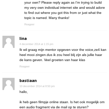
your own? Please reply again as I’m trying to build
my very own individual internet site and would adore
to find out where you got this from or just what the
topic is named. Many thanks!
Reageer
lina
4 december 2014 at 1:15 pm
Ik wil graag mijn mentor opgeven voor the voice,ze4 kan
heel mooi zingen.dus ik zou heel blij zijn als jullie haar
de kans geven. Veel groeten van haar klas
Reageer
bastiaan
10 december 2014 at 8:50 pm
hallo,
ik heb geen filmpje online staan. Is het ook mogelijk om
een audio fragment via de mail op te sturen?