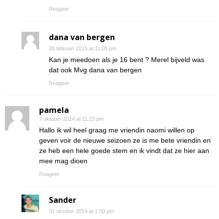
Reageer
dana van bergen
28 februari 2015 at 11:05 pm
Kan je meedoen als je 16 bent ? Merel bijveld was
dat ook Mvg dana van bergen
Reageer
pamela
7 oktober 2014 at 11:23 pm
Hallo ik wil heel graag me vriendin naomi willen op
geven voir de nieuwe seizoen ze is me bete vriendin en
ze heb een hele goede stem en ik vindt dat ze hier aan
mee mag dioen
Reageer
Sander
31 oktober 2014 at 1:50 pm