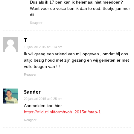
Dus als ik 17 ben kan ik helemaal niet meedoen?
Want voor de voice ben ik dan te oud. Beetje jammer
dit.
Reageer
T
19 januari 2015 at 9:14 pm
Ik wil graag een vriend van mij opgeven , omdat hij ons
altijd bezig houd met zijn gezang en wij genieten er met
volle teugen van !!!
Reageer
Sander
22 januari 2015 at 9:25 pm
Aanmelden kan hier:
https://rtlid.rtl.nl/form/tvoh_2015#!/stap-1
Reageer