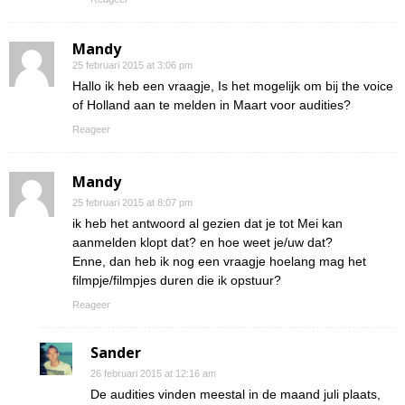
Mandy
25 februari 2015 at 3:06 pm
Hallo ik heb een vraagje, Is het mogelijk om bij the voice
of Holland aan te melden in Maart voor audities?
Reageer
Mandy
25 februari 2015 at 8:07 pm
ik heb het antwoord al gezien dat je tot Mei kan
aanmelden klopt dat? en hoe weet je/uw dat?
Enne, dan heb ik nog een vraagje hoelang mag het
filmpje/filmpjes duren die ik opstuur?
Reageer
Sander
26 februari 2015 at 12:16 am
De audities vinden meestal in de maand juli plaats,