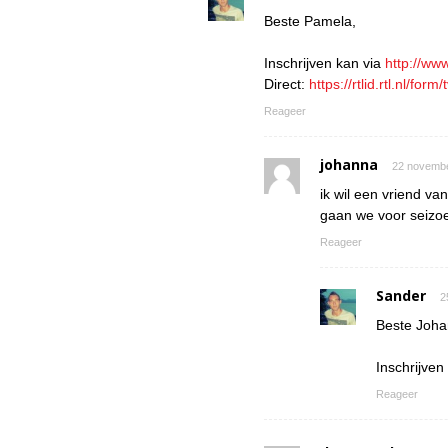
Beste Pamela,
Inschrijven kan via
http://ww
Direct:
https://rtlid.rtl.nl/fo
Reageer
johanna
22 novembe
ik wil een vriend v
gaan we voor seizo
Reageer
Sander
2
Beste Joha
Inschrijven
Reageer