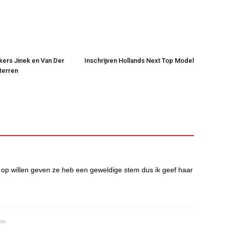
jkers Jinek en Van Der
Inschrijven Hollands Next Top Model
Sterren
 op willen geven ze heb een geweldige stem dus ik geef haar
 pm