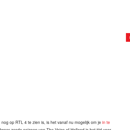
nog op RTL 4 te zien is, is het vanaf nu mogelijk om je
in te
lweer zesde seizoen van The Voice of Holland is het tijd voor