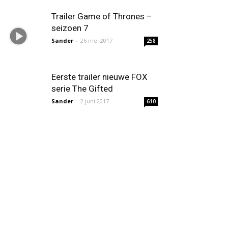
Trailer Game of Thrones –
seizoen 7
Sander
-
26 mei 2017
258
Eerste trailer nieuwe FOX
serie The Gifted
Sander
-
2 juni 2017
610