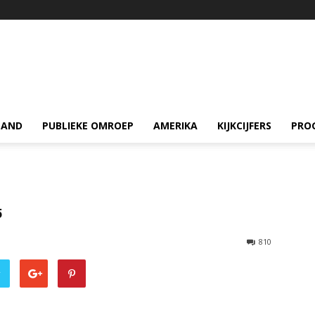
LAND
PUBLIEKE OMROEP
AMERIKA
KIJKCIJFERS
PRO
5
810
r