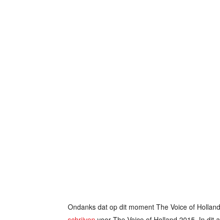
Ondanks dat op dit moment The Voice of Holland 
schrijven
voor The Voice of Holland 2015. In dit a