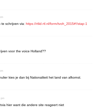
 pm
 te schrijven via:
https://rtlid.rtl.nl/form/tvoh_2015#!/stap-1
ijven voor the voice Holland??
 pm
mulier kies je dan bij Nationaliteit het land van afkomst.
3 pm
tvia hier want die andere site reageert niet