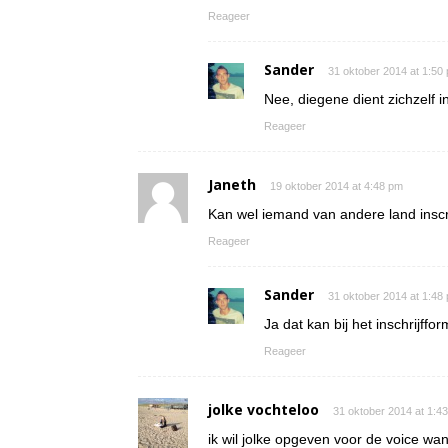
Reageer
Sander
31 oktober 2014 at 1:50
Nee, diegene dient zichzelf in
Reageer
Janeth
19 oktober 2014 at 4:48 pm
Kan wel iemand van andere land inscr
Reageer
Sander
31 oktober 2014 at 1:48
Ja dat kan bij het inschrijffor
Reageer
jolke vochteloo
31 oktober 2014 at 1:4
ik wil jolke opgeven voor de voice wan