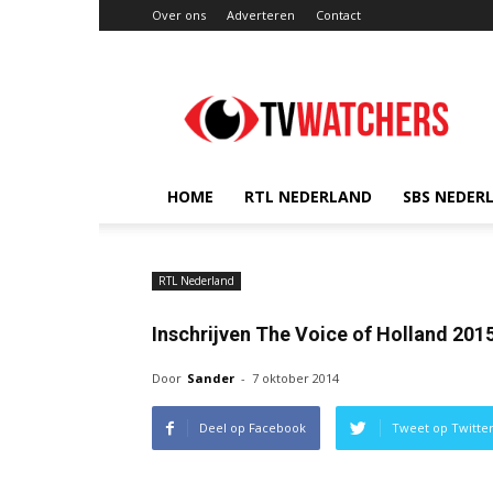
Over ons
Adverteren
Contact
TVwatchers.nl
HOME
RTL NEDERLAND
SBS NEDER
RTL Nederland
Inschrijven The Voice of Holland 201
Door
Sander
-
7 oktober 2014
Deel op Facebook
Tweet op Twitte