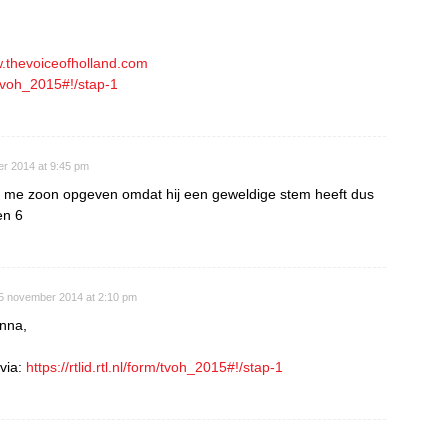
w.thevoiceofholland.com
rm/tvoh_2015#!/stap-1
r 2014 at 9:45 pm
an me zoon opgeven omdat hij een geweldige stem heeft dus
en 6
5 november 2014 at 2:10 pm
nna,
 via:
https://rtlid.rtl.nl/form/tvoh_2015#!/stap-1