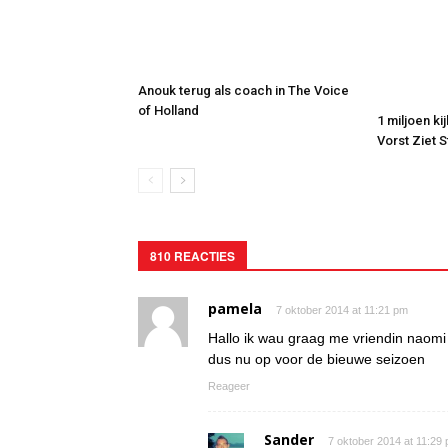
Anouk terug als coach in The Voice
of Holland
1 miljoen ki
Vorst Ziet 
810 REACTIES
pamela
7 oktober 2014 at 11:21 pm
Hallo ik wau graag me vriendin naomi
dus nu op voor de bieuwe seizoen
Reageer
Sander
7 oktober 2014 at 11:29