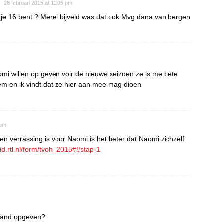
28 februari 2015 at 11:05 pm
je 16 bent ? Merel bijveld was dat ook Mvg dana van bergen
aomi willen op geven voir de nieuwe seizoen ze is me bete
em en ik vindt dat ze hier aan mee mag dioen
 pm
n verrassing is voor Naomi is het beter dat Naomi zichzelf
tlid.rtl.nl/form/tvoh_2015#!/stap-1
emand opgeven?