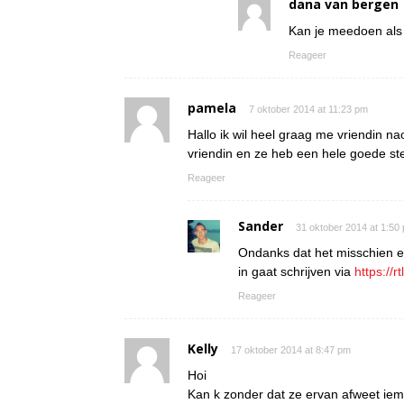
dana van bergen
Kan je meedoen als 
Reageer
pamela
7 oktober 2014 at 11:23 pm
Hallo ik wil heel graag me vriendin n
vriendin en ze heb een hele goede st
Reageer
Sander
31 oktober 2014 at 1:50
Ondanks dat het misschien ee
in gaat schrijven via
https://r
Reageer
Kelly
17 oktober 2014 at 8:47 pm
Hoi
Kan k zonder dat ze ervan afweet i