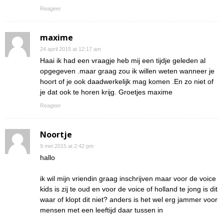
Reageer
maxime
24 april 2015 at 12:17 am
Haai ik had een vraagje heb mij een tijdje geleden al
opgegeven .maar graag zou ik willen weten wanneer je
hoort of je ook daadwerkelijk mag komen .En zo niet of
je dat ook te horen krijg. Groetjes maxime
Reageer
Noortje
9 mei 2015 at 2:42 pm
hallo
ik wil mijn vriendin graag inschrijven maar voor de voice
kids is zij te oud en voor de voice of holland te jong is dit
waar of klopt dit niet? anders is het wel erg jammer voor
mensen met een leeftijd daar tussen in