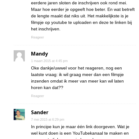
eerdere jaren sloten de inschrijven ook rond mei.
Maar hoe eerder je opgeeft hoe beter. En wat betreft
de lengte maakt dat niks uit. Het makkelijkste is je
filmpje op youtube te uploaden en deze te linken bij
het inschrijven.
Reageer
Mandy
1 maart 2015 at 4:45 pm
Oke dankje/uwwel voor het reageren, nog een
laatste vraag: ik wil graag meer dan een filmpje
inzenden omdat ik meer van meer kan wil laten
horen kan dat??
Reageer
Sander
7 mei 2015 at 6:29 pm
In principe kun je maar één link doorgeven. Wat je
wel kunt doen is een YouTubekanaal te maken en