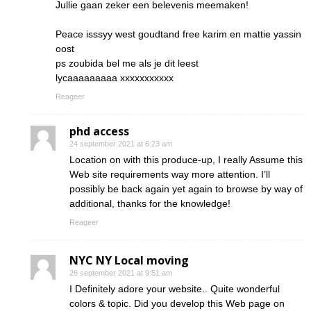
Jullie gaan zeker een belevenis meemaken!
Peace isssyy west goudtand free karim en mattie yassin
oost
ps zoubida bel me als je dit leest
lycaaaaaaaaa xxxxxxxxxxx
Reageer
phd access
24 september 2021 at 6:23 am
Location on with this produce-up, I really Assume this
Web site requirements way more attention. I’ll
possibly be back again yet again to browse by way of
additional, thanks for the knowledge!
Reageer
NYC NY Local moving
26 september 2021 at 9:51 am
I Definitely adore your website.. Quite wonderful
colors & topic. Did you develop this Web page on