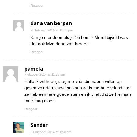
Reageer
dana van bergen
28 februari 2015 at 11:05 pm
Kan je meedoen als je 16 bent ? Merel bijveld was
dat ook Mvg dana van bergen
Reageer
pamela
7 oktober 2014 at 11:23 pm
Hallo ik wil heel graag me vriendin naomi willen op
geven voir de nieuwe seizoen ze is me bete vriendin en
ze heb een hele goede stem en ik vindt dat ze hier aan
mee mag dioen
Reageer
Sander
31 oktober 2014 at 1:50 pm