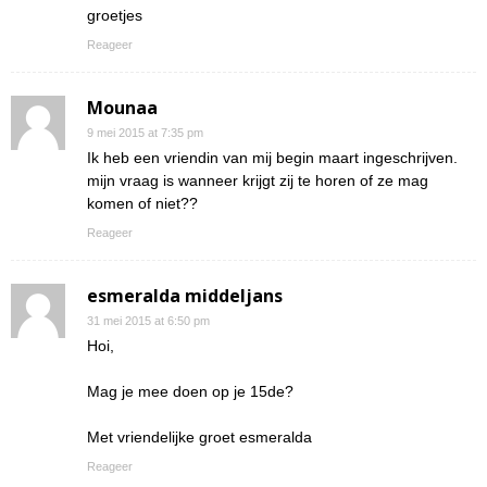
groetjes
Reageer
Mounaa
9 mei 2015 at 7:35 pm
Ik heb een vriendin van mij begin maart ingeschrijven.
mijn vraag is wanneer krijgt zij te horen of ze mag
komen of niet??
Reageer
esmeralda middeljans
31 mei 2015 at 6:50 pm
Hoi,
Mag je mee doen op je 15de?
Met vriendelijke groet esmeralda
Reageer