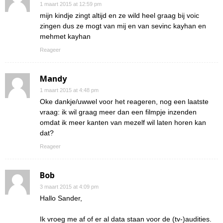
1 maart 2015 at 12:59 pm
mijn kindje zingt altijd en ze wild heel graag bij voic
zingen dus ze mogt van mij en van sevinc kayhan en
mehmet kayhan
Reageer
Mandy
1 maart 2015 at 4:48 pm
Oke dankje/uwwel voor het reageren, nog een laatste
vraag: ik wil graag meer dan een filmpje inzenden
omdat ik meer kanten van mezelf wil laten horen kan
dat?
Reageer
Bob
3 maart 2015 at 4:09 pm
Hallo Sander,
Ik vroeg me af of er al data staan voor de (tv-)audities.