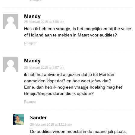
Mandy
25 februari 2015 at 3:06 pm
Hallo ik heb een vraagje, Is het mogelijk om bij the voice
of Holland aan te melden in Maart voor audities?
Reageer
Mandy
25 februari 2015 at 8:07 pm
ik heb het antwoord al gezien dat je tot Mei kan
aanmelden klopt dat? en hoe weet je/uw dat?
Enne, dan heb ik nog een vraagje hoelang mag het
filmpje/filmpjes duren die ik opstuur?
Reageer
Sander
26 februari 2015 at 12:16 am
De audities vinden meestal in de maand juli plaats,