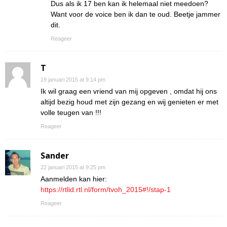
Dus als ik 17 ben kan ik helemaal niet meedoen?
Want voor de voice ben ik dan te oud. Beetje jammer
dit.
Reageer
T
19 januari 2015 at 9:14 pm
Ik wil graag een vriend van mij opgeven , omdat hij ons
altijd bezig houd met zijn gezang en wij genieten er met
volle teugen van !!!
Reageer
Sander
22 januari 2015 at 9:25 pm
Aanmelden kan hier:
https://rtlid.rtl.nl/form/tvoh_2015#!/stap-1
Reageer