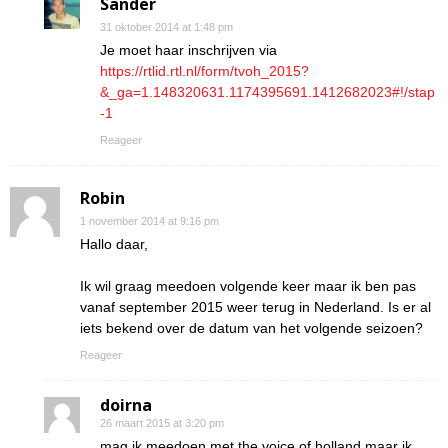
Sander
31 oktober 2014 at 1:48 pm
Je moet haar inschrijven via
https://rtlid.rtl.nl/form/tvoh_2015?
&_ga=1.148320631.1174395691.1412682023#!/stap
-1
Reageer
Robin
1 november 2014 at 9:16 pm
Hallo daar,
Ik wil graag meedoen volgende keer maar ik ben pas
vanaf september 2015 weer terug in Nederland. Is er al
iets bekend over de datum van het volgende seizoen?
Reageer
doirna
26 maart 2015 at 3:20 pm
mag ik meedoen met the voice of holland maar ik