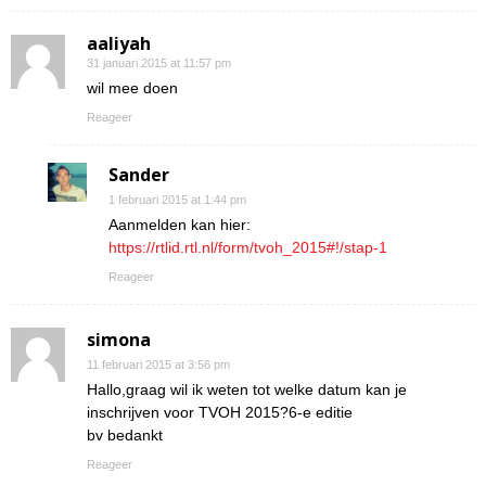
aaliyah
31 januari 2015 at 11:57 pm
wil mee doen
Reageer
Sander
1 februari 2015 at 1:44 pm
Aanmelden kan hier:
https://rtlid.rtl.nl/form/tvoh_2015#!/stap-1
Reageer
simona
11 februari 2015 at 3:56 pm
Hallo,graag wil ik weten tot welke datum kan je
inschrijven voor TVOH 2015?6-e editie
bv bedankt
Reageer