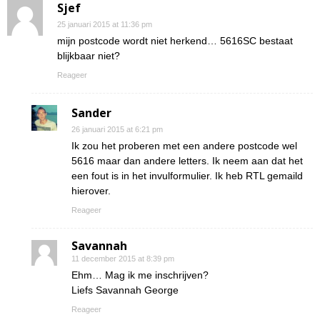
Sjef
25 januari 2015 at 11:36 pm
mijn postcode wordt niet herkend… 5616SC bestaat
blijkbaar niet?
Reageer
Sander
26 januari 2015 at 6:21 pm
Ik zou het proberen met een andere postcode wel
5616 maar dan andere letters. Ik neem aan dat het
een fout is in het invulformulier. Ik heb RTL gemaild
hierover.
Reageer
Savannah
11 december 2015 at 8:39 pm
Ehm… Mag ik me inschrijven?
Liefs Savannah George
Reageer