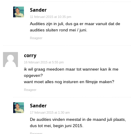
Sander
11 februari 2015 at 10:35 pm
Audities zijn in juli, dus ga er maar vanuit dat de
audities sluiten rond mei / juni.
Reageer
corry
16 februari 2015 at 5:55 pm
ik wil graag meedoen maar tot wanneer kan ik me
opgeven?
want moet alles nog insturen en filmpje maken?
Reageer
Sander
17 februari 2015 at 1:30 am
De audities vinden meestal in de maand juli plaats,
dus tot mei, begin juni 2015.
Reageer