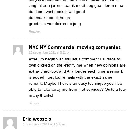
zingt al een jaren maar ik moet nog gaan leren maar
dat komt vast denk ik wel goed
dat maar hoor ik het ja
groetejes van doirna de jong
Reageer
NYC NY Commercial moving companies
25 september 2021 at 5:11 pm
After i to begin with still left a comment I surface to
own clicked on the -Notify me when new opinions are
extra- checkbox and Any longer each time a remark
is added I get four emails with the exact same
remark. Maybe There’s an easy technique you’ll be
able to take away me from that services? Quite a few
many thanks!
Reageer
Eria wessels
10 november 2014 at 1:50 pm