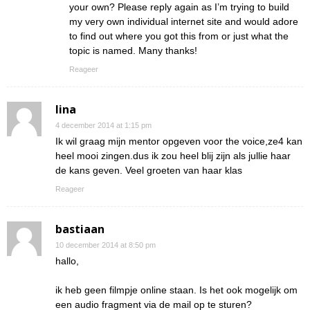
your own? Please reply again as I’m trying to build
my very own individual internet site and would adore
to find out where you got this from or just what the
topic is named. Many thanks!
Reageer
lina
4 december 2014 at 1:15 pm
Ik wil graag mijn mentor opgeven voor the voice,ze4 kan
heel mooi zingen.dus ik zou heel blij zijn als jullie haar
de kans geven. Veel groeten van haar klas
Reageer
bastiaan
10 december 2014 at 8:50 pm
hallo,
ik heb geen filmpje online staan. Is het ook mogelijk om
een audio fragment via de mail op te sturen?