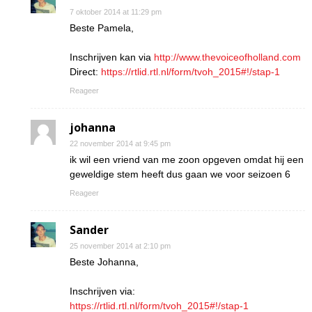
7 oktober 2014 at 11:29 pm
Beste Pamela,
Inschrijven kan via
http://www.thevoiceofholland.com
Direct:
https://rtlid.rtl.nl/form/tvoh_2015#!/stap-1
Reageer
johanna
22 november 2014 at 9:45 pm
ik wil een vriend van me zoon opgeven omdat hij een
geweldige stem heeft dus gaan we voor seizoen 6
Reageer
Sander
25 november 2014 at 2:10 pm
Beste Johanna,
Inschrijven via:
https://rtlid.rtl.nl/form/tvoh_2015#!/stap-1