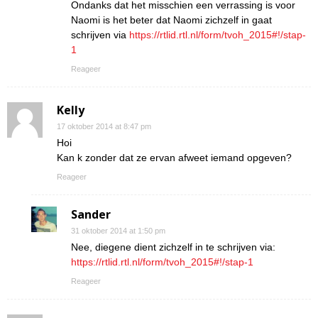
Ondanks dat het misschien een verrassing is voor
Naomi is het beter dat Naomi zichzelf in gaat
schrijven via
https://rtlid.rtl.nl/form/tvoh_2015#!/stap-
1
Reageer
Kelly
17 oktober 2014 at 8:47 pm
Hoi
Kan k zonder dat ze ervan afweet iemand opgeven?
Reageer
Sander
31 oktober 2014 at 1:50 pm
Nee, diegene dient zichzelf in te schrijven via:
https://rtlid.rtl.nl/form/tvoh_2015#!/stap-1
Reageer