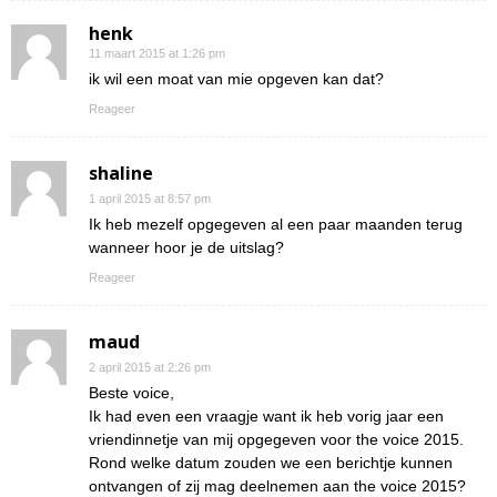
henk
11 maart 2015 at 1:26 pm
ik wil een moat van mie opgeven kan dat?
Reageer
shaline
1 april 2015 at 8:57 pm
Ik heb mezelf opgegeven al een paar maanden terug
wanneer hoor je de uitslag?
Reageer
maud
2 april 2015 at 2:26 pm
Beste voice,
Ik had even een vraagje want ik heb vorig jaar een
vriendinnetje van mij opgegeven voor the voice 2015.
Rond welke datum zouden we een berichtje kunnen
ontvangen of zij mag deelnemen aan the voice 2015?