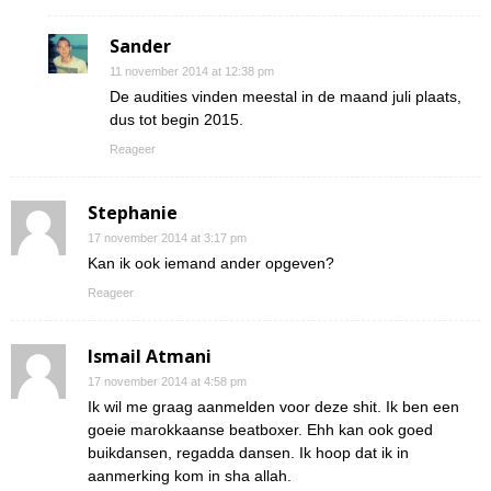
Sander
11 november 2014 at 12:38 pm
De audities vinden meestal in de maand juli plaats,
dus tot begin 2015.
Reageer
Stephanie
17 november 2014 at 3:17 pm
Kan ik ook iemand ander opgeven?
Reageer
Ismail Atmani
17 november 2014 at 4:58 pm
Ik wil me graag aanmelden voor deze shit. Ik ben een
goeie marokkaanse beatboxer. Ehh kan ook goed
buikdansen, regadda dansen. Ik hoop dat ik in
aanmerking kom in sha allah.