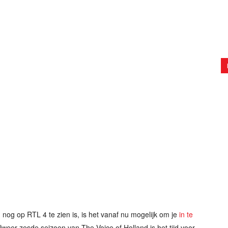
nog op RTL 4 te zien is, is het vanaf nu mogelijk om je
in te
lweer zesde seizoen van The Voice of Holland is het tijd voor