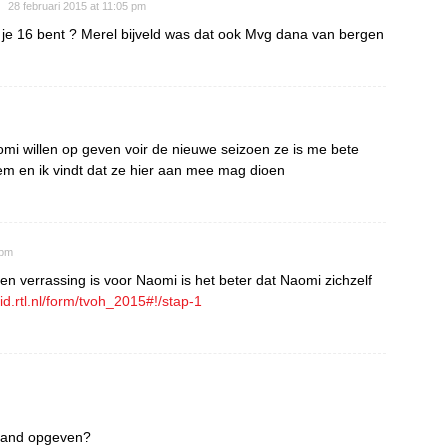
28 februari 2015 at 11:05 pm
je 16 bent ? Merel bijveld was dat ook Mvg dana van bergen
aomi willen op geven voir de nieuwe seizoen ze is me bete
em en ik vindt dat ze hier aan mee mag dioen
 pm
n verrassing is voor Naomi is het beter dat Naomi zichzelf
tlid.rtl.nl/form/tvoh_2015#!/stap-1
emand opgeven?