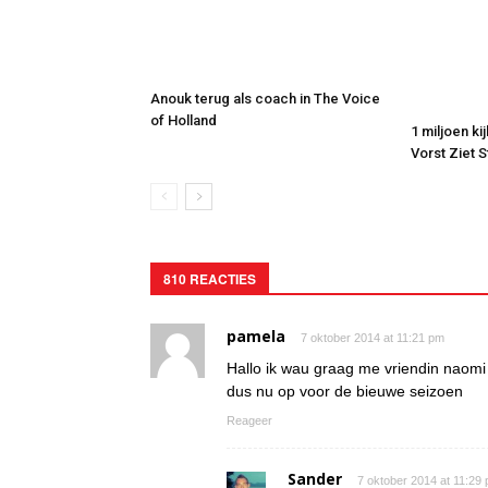
Anouk terug als coach in The Voice
of Holland
1 miljoen ki
Vorst Ziet 
810 REACTIES
pamela
7 oktober 2014 at 11:21 pm
Hallo ik wau graag me vriendin naomi
dus nu op voor de bieuwe seizoen
Reageer
Sander
7 oktober 2014 at 11:29