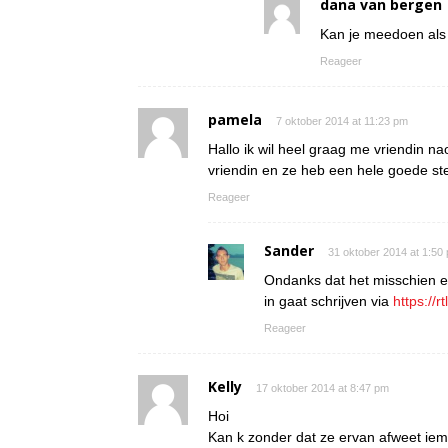
dana van bergen
Kan je meedoen als 
Reageer
pamela
7 oktober 2014 at 11:23 pm
Hallo ik wil heel graag me vriendin n
vriendin en ze heb een hele goede st
Reageer
Sander
31 oktober 2014 at 1:50
Ondanks dat het misschien ee
in gaat schrijven via
https://r
Reageer
Kelly
17 oktober 2014 at 8:47 pm
Hoi
Kan k zonder dat ze ervan afweet i