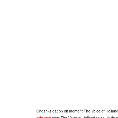
Ondanks dat op dit moment The Voice of Holland 
schrijven
voor The Voice of Holland 2015. In dit a