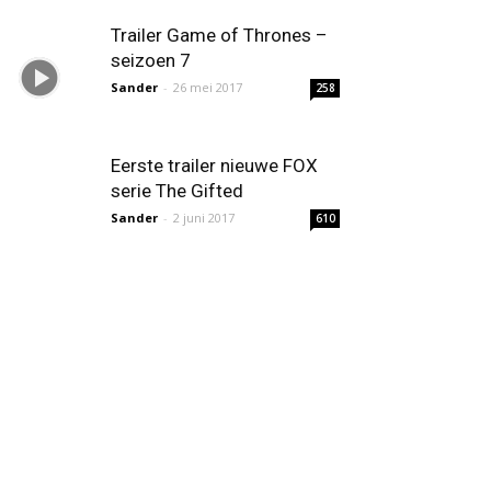
Trailer Game of Thrones –
seizoen 7
Sander
-
26 mei 2017
258
Eerste trailer nieuwe FOX
serie The Gifted
Sander
-
2 juni 2017
610