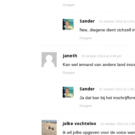
Reageer
Sander
31 oktober 2014 at 1:50
Nee, diegene dient zichzelf in
Reageer
Janeth
19 oktober 2014 at 4:48 pm
Kan wel iemand van andere land inscr
Reageer
Sander
31 oktober 2014 at 1:48
Ja dat kan bij het inschrijffor
Reageer
jolke vochteloo
31 oktober 2014 at 1:4
ik wil jolke opgeven voor de voice wan