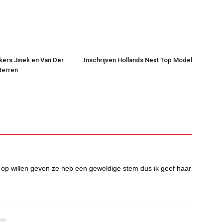
jkers Jinek en Van Der
Inschrijven Hollands Next Top Model
Sterren
 op willen geven ze heb een geweldige stem dus ik geef haar
 pm