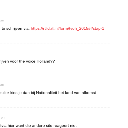
 pm
 te schrijven via:
https://rtlid.rtl.nl/form/tvoh_2015#!/stap-1
ijven voor the voice Holland??
 pm
mulier kies je dan bij Nationaliteit het land van afkomst.
3 pm
tvia hier want die andere site reageert niet