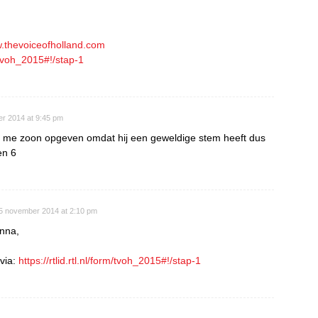
w.thevoiceofholland.com
rm/tvoh_2015#!/stap-1
r 2014 at 9:45 pm
an me zoon opgeven omdat hij een geweldige stem heeft dus
en 6
5 november 2014 at 2:10 pm
nna,
 via:
https://rtlid.rtl.nl/form/tvoh_2015#!/stap-1