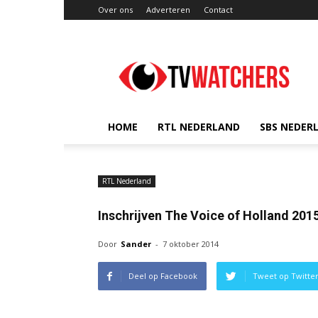
Over ons
Adverteren
Contact
TVwatchers.nl
HOME
RTL NEDERLAND
SBS NEDER
RTL Nederland
Inschrijven The Voice of Holland 201
Door
Sander
-
7 oktober 2014
Deel op Facebook
Tweet op Twitte