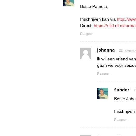
Beste Pamela,
Inschrijven kan via
http://ww
Direct:
https://rtlid.rtl.nl/fo
Reageer
johanna
22 novembe
ik wil een vriend v
gaan we voor seizo
Reageer
Sander
2
Beste Joha
Inschrijven
Reageer