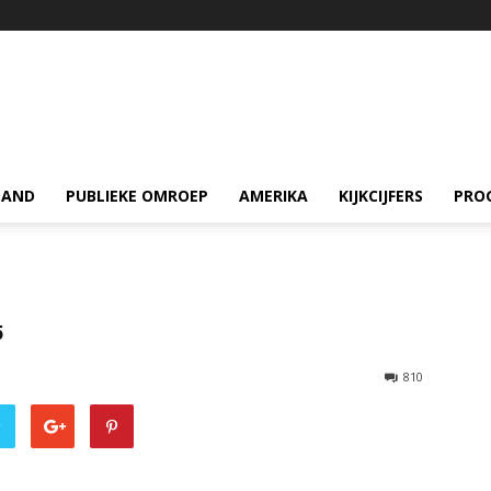
LAND
PUBLIEKE OMROEP
AMERIKA
KIJKCIJFERS
PRO
5
810
r