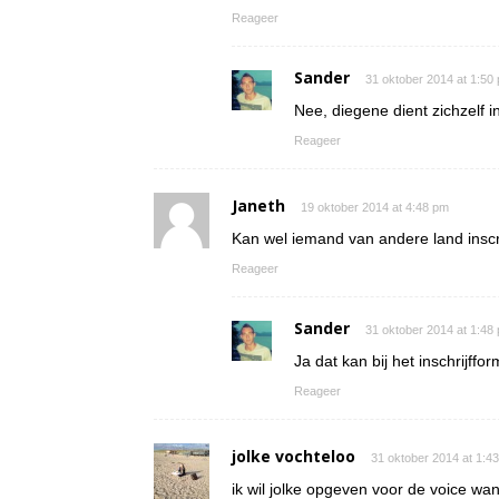
Reageer
Sander
31 oktober 2014 at 1:50
Nee, diegene dient zichzelf in
Reageer
Janeth
19 oktober 2014 at 4:48 pm
Kan wel iemand van andere land inscr
Reageer
Sander
31 oktober 2014 at 1:48
Ja dat kan bij het inschrijffor
Reageer
jolke vochteloo
31 oktober 2014 at 1:4
ik wil jolke opgeven voor de voice wan