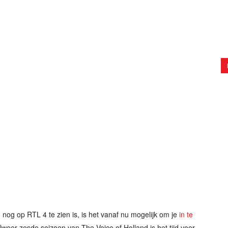
nog op RTL 4 te zien is, is het vanaf nu mogelijk om je
in te
lweer zesde seizoen van The Voice of Holland is het tijd voor