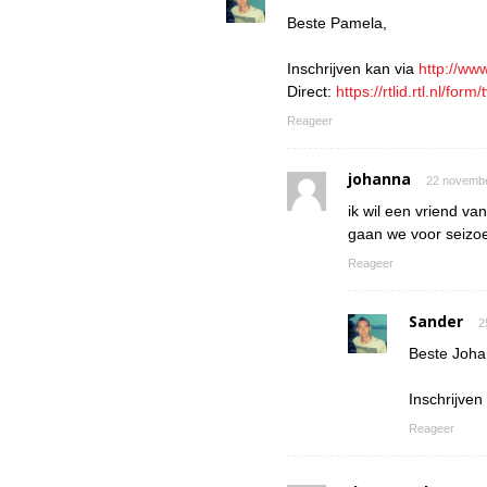
Beste Pamela,
Inschrijven kan via
http://ww
Direct:
https://rtlid.rtl.nl/fo
Reageer
johanna
22 novembe
ik wil een vriend v
gaan we voor seizo
Reageer
Sander
2
Beste Joha
Inschrijven
Reageer