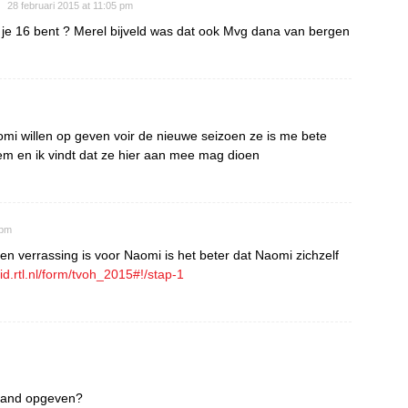
28 februari 2015 at 11:05 pm
je 16 bent ? Merel bijveld was dat ook Mvg dana van bergen
aomi willen op geven voir de nieuwe seizoen ze is me bete
em en ik vindt dat ze hier aan mee mag dioen
 pm
n verrassing is voor Naomi is het beter dat Naomi zichzelf
tlid.rtl.nl/form/tvoh_2015#!/stap-1
emand opgeven?