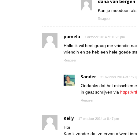
dana van bergen
Kan je meedoen als 
Reageer
pamela
7 oktober 2014 at 11:23 pm
Hallo ik wil heel graag me vriendin n
vriendin en ze heb een hele goede st
Reageer
Sander
31 oktober 2014 at 1:50
Ondanks dat het misschien ee
in gaat schrijven via
https://r
Reageer
Kelly
17 oktober 2014 at 8:47 pm
Hoi
Kan k zonder dat ze ervan afweet i