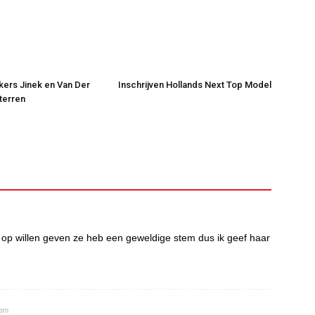
jkers Jinek en Van Der
Inschrijven Hollands Next Top Model
Sterren
 op willen geven ze heb een geweldige stem dus ik geef haar
 pm