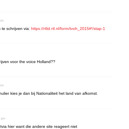
 pm
 te schrijven via:
https://rtlid.rtl.nl/form/tvoh_2015#!/stap-1
ijven voor the voice Holland??
 pm
mulier kies je dan bij Nationaliteit het land van afkomst.
3 pm
tvia hier want die andere site reageert niet