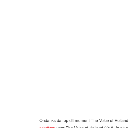
Ondanks dat op dit moment The Voice of Holland 
schrijven
voor The Voice of Holland 2015. In dit a