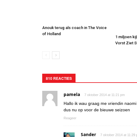
Anouk terug als coach in The Voice
of Holland
1 miljoen ki
Vorst Ziet 
810 REACTIES
pamela
7 oktober 2014 at 11:21 pm
Hallo ik wau graag me vriendin naomi
dus nu op voor de bieuwe seizoen
Reageer
Sander
7 oktober 2014 at 11:29