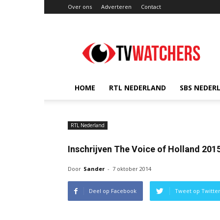
Over ons
Adverteren
Contact
TVwatchers.nl
HOME
RTL NEDERLAND
SBS NEDER
RTL Nederland
Inschrijven The Voice of Holland 201
Door
Sander
-
7 oktober 2014
Deel op Facebook
Tweet op Twitte