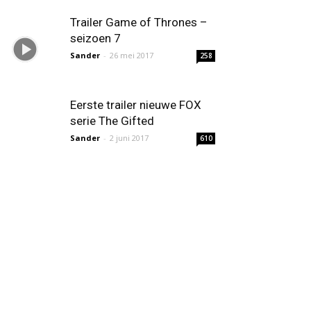
Trailer Game of Thrones –
seizoen 7
Sander
-
26 mei 2017
258
Eerste trailer nieuwe FOX
serie The Gifted
Sander
-
2 juni 2017
610