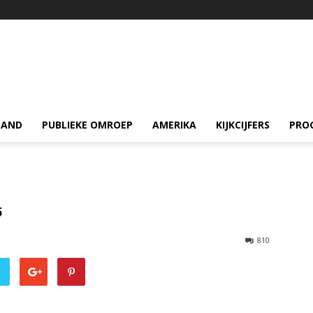
LAND
PUBLIEKE OMROEP
AMERIKA
KIJKCIJFERS
PRO
5
810
r