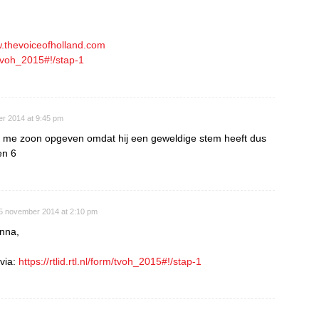
w.thevoiceofholland.com
rm/tvoh_2015#!/stap-1
r 2014 at 9:45 pm
an me zoon opgeven omdat hij een geweldige stem heeft dus
en 6
5 november 2014 at 2:10 pm
nna,
 via:
https://rtlid.rtl.nl/form/tvoh_2015#!/stap-1