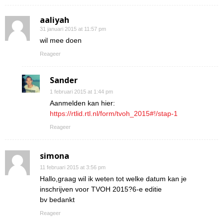
aaliyah
31 januari 2015 at 11:57 pm
wil mee doen
Reageer
Sander
1 februari 2015 at 1:44 pm
Aanmelden kan hier:
https://rtlid.rtl.nl/form/tvoh_2015#!/stap-1
Reageer
simona
11 februari 2015 at 3:56 pm
Hallo,graag wil ik weten tot welke datum kan je
inschrijven voor TVOH 2015?6-e editie
bv bedankt
Reageer