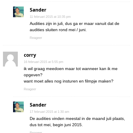
Sander
11 februari 2015 at 10:35 pm
Audities zijn in juli, dus ga er maar vanuit dat de
audities sluiten rond mei / juni.
Reageer
corry
16 februari 2015 at 5:55 pm
ik wil graag meedoen maar tot wanneer kan ik me
opgeven?
want moet alles nog insturen en filmpje maken?
Reageer
Sander
17 februari 2015 at 1:30 am
De audities vinden meestal in de maand juli plaats,
dus tot mei, begin juni 2015.
Reageer