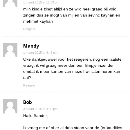
1 maart 2015 at 12:59 pm
mijn kindje zingt altijd en ze wild heel graag bij voic
zingen dus ze mogt van mij en van sevinc kayhan en
mehmet kayhan
Reageer
Mandy
1 maart 2015 at 4:48 pm
Oke dankje/uwwel voor het reageren, nog een laatste
vraag: ik wil graag meer dan een filmpje inzenden
omdat ik meer kanten van mezelf wil laten horen kan
dat?
Reageer
Bob
3 maart 2015 at 4:09 pm
Hallo Sander,
Ik vroeg me af of er al data staan voor de (tv-)audities.