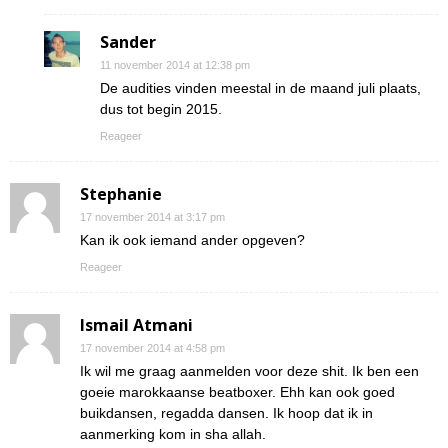
Sander
11 november 2014 at 12:38 pm
De audities vinden meestal in de maand juli plaats,
dus tot begin 2015.
Reageer
Stephanie
17 november 2014 at 3:17 pm
Kan ik ook iemand ander opgeven?
Reageer
Ismail Atmani
17 november 2014 at 4:58 pm
Ik wil me graag aanmelden voor deze shit. Ik ben een
goeie marokkaanse beatboxer. Ehh kan ook goed
buikdansen, regadda dansen. Ik hoop dat ik in
aanmerking kom in sha allah.