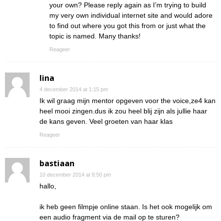
your own? Please reply again as I’m trying to build
my very own individual internet site and would adore
to find out where you got this from or just what the
topic is named. Many thanks!
Reageer
lina
4 december 2014 at 1:15 pm
Ik wil graag mijn mentor opgeven voor the voice,ze4 kan
heel mooi zingen.dus ik zou heel blij zijn als jullie haar
de kans geven. Veel groeten van haar klas
Reageer
bastiaan
10 december 2014 at 8:50 pm
hallo,
ik heb geen filmpje online staan. Is het ook mogelijk om
een audio fragment via de mail op te sturen?