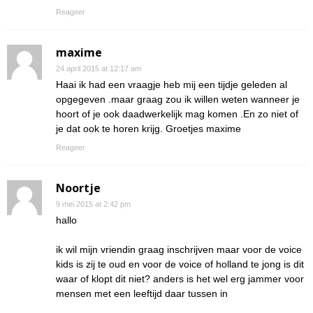
Reageer
maxime
24 april 2015 at 12:17 am
Haai ik had een vraagje heb mij een tijdje geleden al
opgegeven .maar graag zou ik willen weten wanneer je
hoort of je ook daadwerkelijk mag komen .En zo niet of
je dat ook te horen krijg. Groetjes maxime
Reageer
Noortje
9 mei 2015 at 2:42 pm
hallo
ik wil mijn vriendin graag inschrijven maar voor de voice
kids is zij te oud en voor de voice of holland te jong is dit
waar of klopt dit niet? anders is het wel erg jammer voor
mensen met een leeftijd daar tussen in