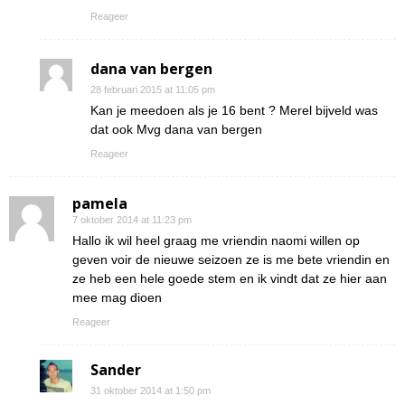
Reageer
dana van bergen
28 februari 2015 at 11:05 pm
Kan je meedoen als je 16 bent ? Merel bijveld was
dat ook Mvg dana van bergen
Reageer
pamela
7 oktober 2014 at 11:23 pm
Hallo ik wil heel graag me vriendin naomi willen op
geven voir de nieuwe seizoen ze is me bete vriendin en
ze heb een hele goede stem en ik vindt dat ze hier aan
mee mag dioen
Reageer
Sander
31 oktober 2014 at 1:50 pm