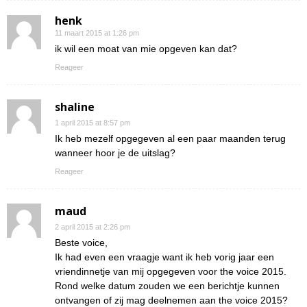
henk
11 maart 2015 at 1:26 pm
ik wil een moat van mie opgeven kan dat?
Reageer
shaline
1 april 2015 at 8:57 pm
Ik heb mezelf opgegeven al een paar maanden terug
wanneer hoor je de uitslag?
Reageer
maud
2 april 2015 at 2:26 pm
Beste voice,
Ik had even een vraagje want ik heb vorig jaar een
vriendinnetje van mij opgegeven voor the voice 2015.
Rond welke datum zouden we een berichtje kunnen
ontvangen of zij mag deelnemen aan the voice 2015?