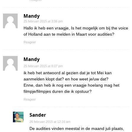
Mandy
25 februari 2015 at 3:06 pm
Hallo ik heb een vraagje, Is het mogelijk om bij the voice
of Holland aan te melden in Maart voor audities?
Reageer
Mandy
25 februari 2015 at 8:07 pm
ik heb het antwoord al gezien dat je tot Mei kan
aanmelden klopt dat? en hoe weet je/uw dat?
Enne, dan heb ik nog een vraagje hoelang mag het
filmpje/filmpjes duren die ik opstuur?
Reageer
Sander
26 februari 2015 at 12:16 am
De audities vinden meestal in de maand juli plaats,