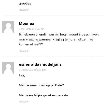
groetjes
Reageer
Mounaa
9 mei 2015 at 7:35 pm
Ik heb een vriendin van mij begin maart ingeschrijven.
mijn vraag is wanneer krijgt zij te horen of ze mag
komen of niet??
Reageer
esmeralda middeljans
31 mei 2015 at 6:50 pm
Hoi,
Mag je mee doen op je 15de?
Met vriendelijke groet esmeralda
Reageer