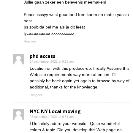
Jullie gaan zeker een belevenis meemaken!
Peace isssyy west goudtand free karim en mattie yassin
oost
ps zoubida bel me als je dit leest
lycaaaaaaaaa xxxxxxxxxxx
Reageer
phd access
24 september 2021 at 6:23 am
Location on with this produce-up, I really Assume this
Web site requirements way more attention. I’ll
possibly be back again yet again to browse by way of
additional, thanks for the knowledge!
Reageer
NYC NY Local moving
26 september 2021 at 9:51 am
I Definitely adore your website.. Quite wonderful
colors & topic. Did you develop this Web page on