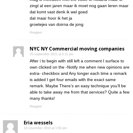
zingt al een jaren maar ik moet nog gaan leren maar
dat komt vast denk ik wel goed
dat maar hoor ik het ja
groetejes van doirna de jong
Reageer
NYC NY Commercial moving companies
25 september 2021 at 5:11 pm
After i to begin with still left a comment I surface to
own clicked on the -Notify me when new opinions are
extra- checkbox and Any longer each time a remark
is added I get four emails with the exact same
remark. Maybe There’s an easy technique you’ll be
able to take away me from that services? Quite a few
many thanks!
Reageer
Eria wessels
10 november 2014 at 1:50 pm