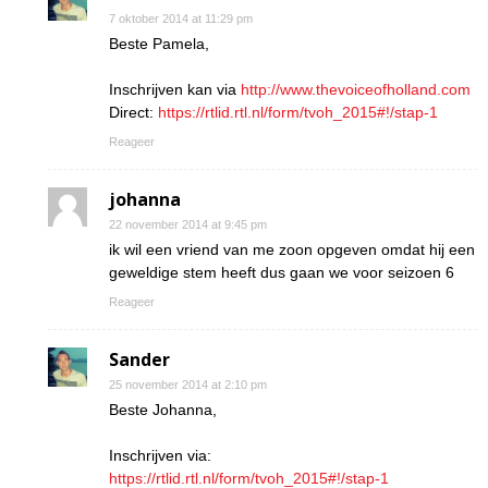
7 oktober 2014 at 11:29 pm
Beste Pamela,
Inschrijven kan via
http://www.thevoiceofholland.com
Direct:
https://rtlid.rtl.nl/form/tvoh_2015#!/stap-1
Reageer
johanna
22 november 2014 at 9:45 pm
ik wil een vriend van me zoon opgeven omdat hij een
geweldige stem heeft dus gaan we voor seizoen 6
Reageer
Sander
25 november 2014 at 2:10 pm
Beste Johanna,
Inschrijven via:
https://rtlid.rtl.nl/form/tvoh_2015#!/stap-1