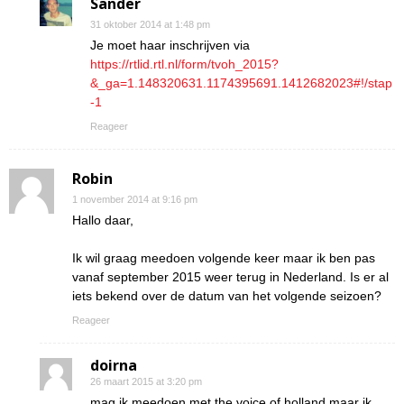
Sander
31 oktober 2014 at 1:48 pm
Je moet haar inschrijven via
https://rtlid.rtl.nl/form/tvoh_2015?
&_ga=1.148320631.1174395691.1412682023#!/stap
-1
Reageer
Robin
1 november 2014 at 9:16 pm
Hallo daar,
Ik wil graag meedoen volgende keer maar ik ben pas
vanaf september 2015 weer terug in Nederland. Is er al
iets bekend over de datum van het volgende seizoen?
Reageer
doirna
26 maart 2015 at 3:20 pm
mag ik meedoen met the voice of holland maar ik