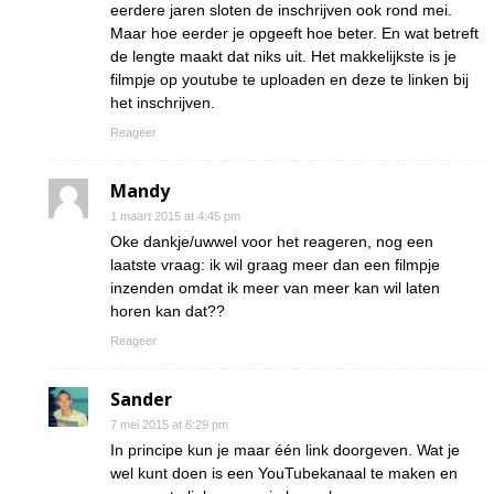
eerdere jaren sloten de inschrijven ook rond mei.
Maar hoe eerder je opgeeft hoe beter. En wat betreft
de lengte maakt dat niks uit. Het makkelijkste is je
filmpje op youtube te uploaden en deze te linken bij
het inschrijven.
Reageer
Mandy
1 maart 2015 at 4:45 pm
Oke dankje/uwwel voor het reageren, nog een
laatste vraag: ik wil graag meer dan een filmpje
inzenden omdat ik meer van meer kan wil laten
horen kan dat??
Reageer
Sander
7 mei 2015 at 6:29 pm
In principe kun je maar één link doorgeven. Wat je
wel kunt doen is een YouTubekanaal te maken en