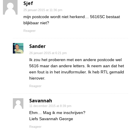
Sjef
25 januari 2015 at 11:36 pm
mijn postcode wordt niet herkend… 5616SC bestaat
blijkbaar niet?
Reageer
Sander
26 januari 2015 at 6:21 pm
Ik zou het proberen met een andere postcode wel
5616 maar dan andere letters. Ik neem aan dat het
een fout is in het invulformulier. Ik heb RTL gemaild
hierover.
Reageer
Savannah
11 december 2015 at 8:39 pm
Ehm… Mag ik me inschrijven?
Liefs Savannah George
Reageer