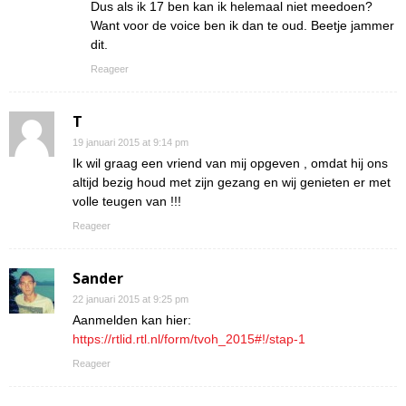
Dus als ik 17 ben kan ik helemaal niet meedoen?
Want voor de voice ben ik dan te oud. Beetje jammer
dit.
Reageer
T
19 januari 2015 at 9:14 pm
Ik wil graag een vriend van mij opgeven , omdat hij ons
altijd bezig houd met zijn gezang en wij genieten er met
volle teugen van !!!
Reageer
Sander
22 januari 2015 at 9:25 pm
Aanmelden kan hier:
https://rtlid.rtl.nl/form/tvoh_2015#!/stap-1
Reageer