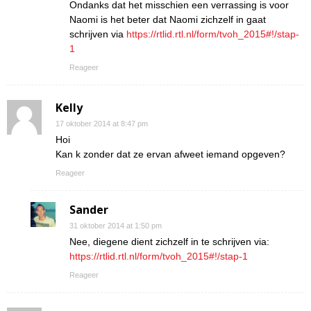
Ondanks dat het misschien een verrassing is voor
Naomi is het beter dat Naomi zichzelf in gaat
schrijven via
https://rtlid.rtl.nl/form/tvoh_2015#!/stap-
1
Reageer
Kelly
17 oktober 2014 at 8:47 pm
Hoi
Kan k zonder dat ze ervan afweet iemand opgeven?
Reageer
Sander
31 oktober 2014 at 1:50 pm
Nee, diegene dient zichzelf in te schrijven via:
https://rtlid.rtl.nl/form/tvoh_2015#!/stap-1
Reageer