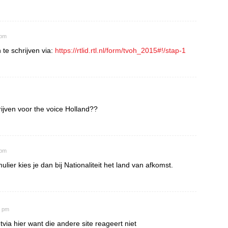
 pm
 te schrijven via:
https://rtlid.rtl.nl/form/tvoh_2015#!/stap-1
ijven voor the voice Holland??
 pm
mulier kies je dan bij Nationaliteit het land van afkomst.
3 pm
tvia hier want die andere site reageert niet