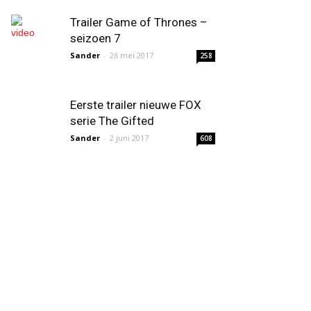
Trailer Game of Thrones –
seizoen 7
Sander
-
26 mei 2017
258
Eerste trailer nieuwe FOX
serie The Gifted
Sander
-
2 juni 2017
608