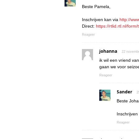
Beste Pamela,
Inschrijven kan via
http://ww
Direct:
https://rtlid.rtl.nl/fo
Reageer
johanna
22 novembe
ik wil een vriend v
gaan we voor seizo
Reageer
Sander
2
Beste Joha
Inschrijven
Reageer