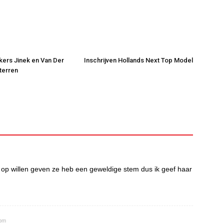
jkers Jinek en Van Der
Inschrijven Hollands Next Top Model
Sterren
 op willen geven ze heb een geweldige stem dus ik geef haar
 pm