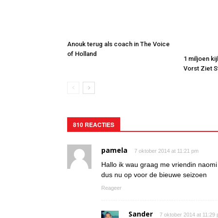
Anouk terug als coach in The Voice
of Holland
1 miljoen ki
Vorst Ziet 
810 REACTIES
pamela
7 oktober 2014 at 11:21 pm
Hallo ik wau graag me vriendin naomi
dus nu op voor de bieuwe seizoen
Reageer
Sander
7 oktober 2014 at 11:29