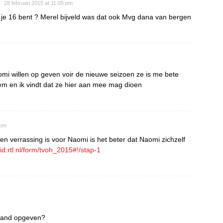
28 februari 2015 at 11:05 pm
je 16 bent ? Merel bijveld was dat ook Mvg dana van bergen
aomi willen op geven voir de nieuwe seizoen ze is me bete
em en ik vindt dat ze hier aan mee mag dioen
 pm
n verrassing is voor Naomi is het beter dat Naomi zichzelf
tlid.rtl.nl/form/tvoh_2015#!/stap-1
emand opgeven?