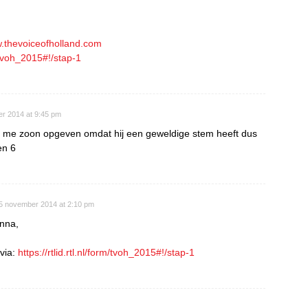
w.thevoiceofholland.com
rm/tvoh_2015#!/stap-1
r 2014 at 9:45 pm
an me zoon opgeven omdat hij een geweldige stem heeft dus
en 6
5 november 2014 at 2:10 pm
nna,
 via:
https://rtlid.rtl.nl/form/tvoh_2015#!/stap-1