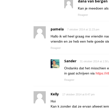
dana van bergen
Kan je meedoen als 
Reageer
pamela
7 oktober 2014 at 11:23 pm
Hallo ik wil heel graag me vriendin n
vriendin en ze heb een hele goede st
Reageer
Sander
31 oktober 2014 at 1:50
Ondanks dat het misschien ee
in gaat schrijven via
https://r
Reageer
Kelly
17 oktober 2014 at 8:47 pm
Hoi
Kan k zonder dat ze ervan afweet i