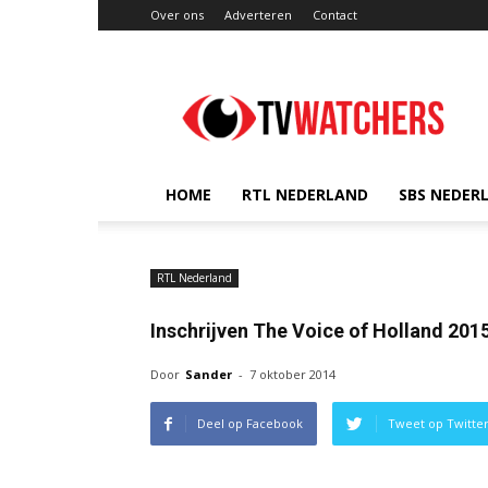
Over ons
Adverteren
Contact
TVwatchers.nl
HOME
RTL NEDERLAND
SBS NEDER
RTL Nederland
Inschrijven The Voice of Holland 201
Door
Sander
-
7 oktober 2014
Deel op Facebook
Tweet op Twitte