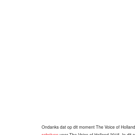
Ondanks dat op dit moment The Voice of Holland 
schrijven
voor The Voice of Holland 2015. In dit a