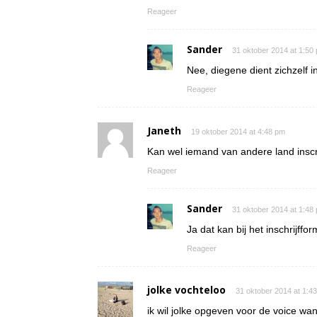
Reageer
Sander
31 oktober 2014 at 1:50
Nee, diegene dient zichzelf in
Reageer
Janeth
19 oktober 2014 at 4:48 pm
Kan wel iemand van andere land inscr
Reageer
Sander
31 oktober 2014 at 1:48
Ja dat kan bij het inschrijffor
Reageer
jolke vochteloo
31 oktober 2014 at 1:4
ik wil jolke opgeven voor de voice wan