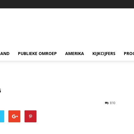
LAND
PUBLIEKE OMROEP
AMERIKA
KIJKCIJFERS
PRO
5
810
r