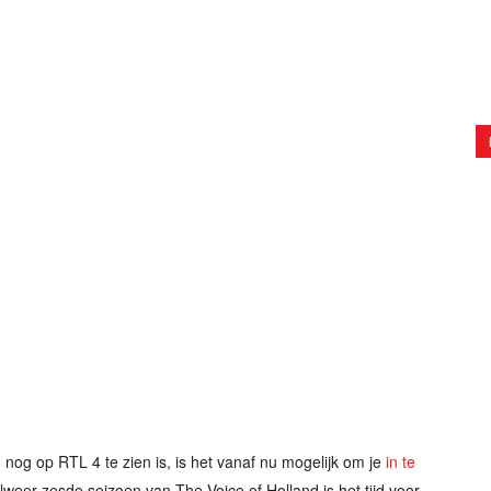
nog op RTL 4 te zien is, is het vanaf nu mogelijk om je
in te
lweer zesde seizoen van The Voice of Holland is het tijd voor