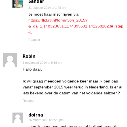
Sander
31 oktober 2014 at 1:48 pm
Je moet haar inschrijven via
https://rtlid.rtl.nl/form/tvoh_2015?
&_ga=1.148320631.1174395691.1412682023#!/stap
-1
Reageer
Robin
1 november 2014 at 9:16 pm
Hallo daar,
Ik wil graag meedoen volgende keer maar ik ben pas
vanaf september 2015 weer terug in Nederland. Is er al
iets bekend over de datum van het volgende seizoen?
Reageer
doirna
26 maart 2015 at 3:20 pm
mag ik meedoen met the voice of holland maar ik