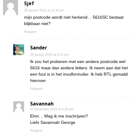
Sjef
25 januari 2015 at 11:36 pm
mijn postcode wordt niet herkend… 5616SC bestaat
blijkbaar niet?
Reageer
Sander
26 januari 2015 at 6:21 pm
Ik zou het proberen met een andere postcode wel
5616 maar dan andere letters. Ik neem aan dat het
een fout is in het invulformulier. Ik heb RTL gemaild
hierover.
Reageer
Savannah
11 december 2015 at 8:39 pm
Ehm… Mag ik me inschrijven?
Liefs Savannah George
Reageer