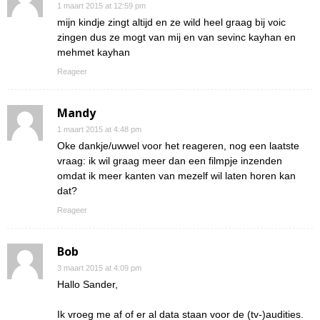
1 maart 2015 at 12:59 pm
mijn kindje zingt altijd en ze wild heel graag bij voic
zingen dus ze mogt van mij en van sevinc kayhan en
mehmet kayhan
Reageer
Mandy
1 maart 2015 at 4:48 pm
Oke dankje/uwwel voor het reageren, nog een laatste
vraag: ik wil graag meer dan een filmpje inzenden
omdat ik meer kanten van mezelf wil laten horen kan
dat?
Reageer
Bob
3 maart 2015 at 4:09 pm
Hallo Sander,
Ik vroeg me af of er al data staan voor de (tv-)audities.