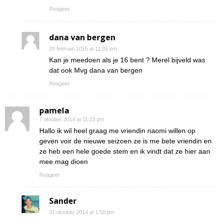
Reageer
dana van bergen
28 februari 2015 at 11:05 pm
Kan je meedoen als je 16 bent ? Merel bijveld was
dat ook Mvg dana van bergen
Reageer
pamela
7 oktober 2014 at 11:23 pm
Hallo ik wil heel graag me vriendin naomi willen op
geven voir de nieuwe seizoen ze is me bete vriendin en
ze heb een hele goede stem en ik vindt dat ze hier aan
mee mag dioen
Reageer
Sander
31 oktober 2014 at 1:50 pm