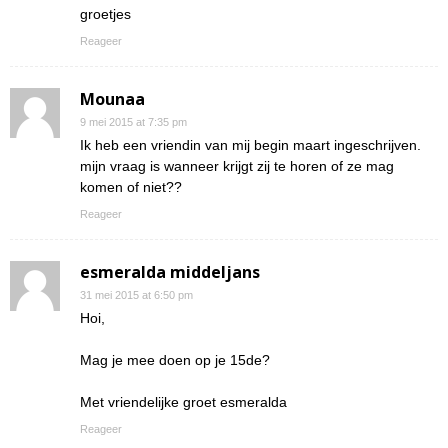
groetjes
Reageer
Mounaa
9 mei 2015 at 7:35 pm
Ik heb een vriendin van mij begin maart ingeschrijven.
mijn vraag is wanneer krijgt zij te horen of ze mag
komen of niet??
Reageer
esmeralda middeljans
31 mei 2015 at 6:50 pm
Hoi,
Mag je mee doen op je 15de?
Met vriendelijke groet esmeralda
Reageer