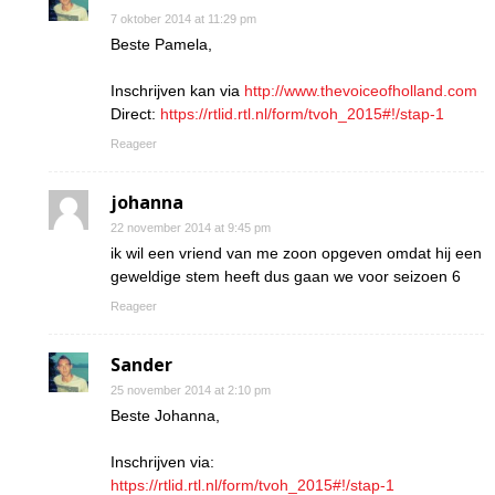
7 oktober 2014 at 11:29 pm
Beste Pamela,
Inschrijven kan via
http://www.thevoiceofholland.com
Direct:
https://rtlid.rtl.nl/form/tvoh_2015#!/stap-1
Reageer
johanna
22 november 2014 at 9:45 pm
ik wil een vriend van me zoon opgeven omdat hij een
geweldige stem heeft dus gaan we voor seizoen 6
Reageer
Sander
25 november 2014 at 2:10 pm
Beste Johanna,
Inschrijven via:
https://rtlid.rtl.nl/form/tvoh_2015#!/stap-1