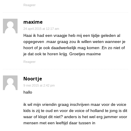
Reageer
maxime
24 april 2015 at 12:17 am
Haai ik had een vraagje heb mij een tijdje geleden al
opgegeven .maar graag zou ik willen weten wanneer je
hoort of je ook daadwerkelijk mag komen .En zo niet of
je dat ook te horen krijg. Groetjes maxime
Reageer
Noortje
9 mei 2015 at 2:42 pm
hallo
ik wil mijn vriendin graag inschrijven maar voor de voice
kids is zij te oud en voor de voice of holland te jong is dit
waar of klopt dit niet? anders is het wel erg jammer voor
mensen met een leeftijd daar tussen in