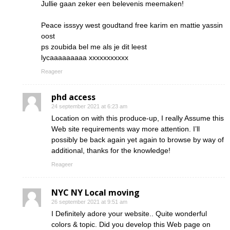
Jullie gaan zeker een belevenis meemaken!
Peace isssyy west goudtand free karim en mattie yassin
oost
ps zoubida bel me als je dit leest
lycaaaaaaaaa xxxxxxxxxxx
Reageer
phd access
24 september 2021 at 6:23 am
Location on with this produce-up, I really Assume this
Web site requirements way more attention. I’ll
possibly be back again yet again to browse by way of
additional, thanks for the knowledge!
Reageer
NYC NY Local moving
26 september 2021 at 9:51 am
I Definitely adore your website.. Quite wonderful
colors & topic. Did you develop this Web page on