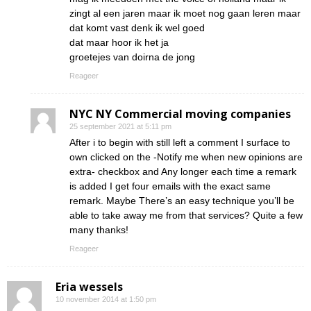
zingt al een jaren maar ik moet nog gaan leren maar
dat komt vast denk ik wel goed
dat maar hoor ik het ja
groetejes van doirna de jong
Reageer
NYC NY Commercial moving companies
25 september 2021 at 5:11 pm
After i to begin with still left a comment I surface to
own clicked on the -Notify me when new opinions are
extra- checkbox and Any longer each time a remark
is added I get four emails with the exact same
remark. Maybe There’s an easy technique you’ll be
able to take away me from that services? Quite a few
many thanks!
Reageer
Eria wessels
10 november 2014 at 1:50 pm