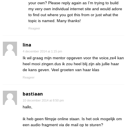
your own? Please reply again as I’m trying to build
my very own individual internet site and would adore
to find out where you got this from or just what the
topic is named. Many thanks!
Reageer
lina
4 december 2014 at 1:15 pm
Ik wil graag mijn mentor opgeven voor the voice,ze4 kan
heel mooi zingen.dus ik zou heel blij zijn als jullie haar
de kans geven. Veel groeten van haar klas
Reageer
bastiaan
10 december 2014 at 8:50 pm
hallo,
ik heb geen filmpje online staan. Is het ook mogelijk om
een audio fragment via de mail op te sturen?