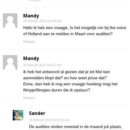
Mandy
25 februari 2015 at 3:06 pm
Hallo ik heb een vraagje, Is het mogelijk om bij the voice
of Holland aan te melden in Maart voor audities?
Reageer
Mandy
25 februari 2015 at 8:07 pm
ik heb het antwoord al gezien dat je tot Mei kan
aanmelden klopt dat? en hoe weet je/uw dat?
Enne, dan heb ik nog een vraagje hoelang mag het
filmpje/filmpjes duren die ik opstuur?
Reageer
Sander
26 februari 2015 at 12:16 am
De audities vinden meestal in de maand juli plaats,