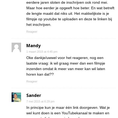
eerdere jaren sloten de inschrijven ook rond mei.
Maar hoe eerder je opgeeft hoe beter. En wat betreft
de lengte maakt dat niks uit. Het makkelijkste is je
filmpje op youtube te uploaden en deze te linken bij
het inschrijven.
Reageer
Mandy
1 maart 2015 at 4:45 pm
Oke dankje/uwwel voor het reageren, nog een
laatste vraag: ik wil graag meer dan een filmpje
inzenden omdat ik meer van meer kan wil laten
horen kan dat??
Reageer
Sander
7 mei 2015 at 6:29 pm
In principe kun je maar één link doorgeven. Wat je
wel kunt doen is een YouTubekanaal te maken en