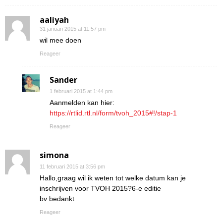
aaliyah
31 januari 2015 at 11:57 pm
wil mee doen
Reageer
Sander
1 februari 2015 at 1:44 pm
Aanmelden kan hier:
https://rtlid.rtl.nl/form/tvoh_2015#!/stap-1
Reageer
simona
11 februari 2015 at 3:56 pm
Hallo,graag wil ik weten tot welke datum kan je
inschrijven voor TVOH 2015?6-e editie
bv bedankt
Reageer