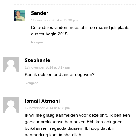
Sander
11 november 2014 at 12:38 pm
De audities vinden meestal in de maand juli plaats,
dus tot begin 2015.
Reageer
Stephanie
17 november 2014 at 3:17 pm
Kan ik ook iemand ander opgeven?
Reageer
Ismail Atmani
17 november 2014 at 4:58 pm
Ik wil me graag aanmelden voor deze shit. Ik ben een
goeie marokkaanse beatboxer. Ehh kan ook goed
buikdansen, regadda dansen. Ik hoop dat ik in
aanmerking kom in sha allah.