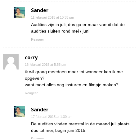
Sander
11 februari 2015 at 10:35 pm
Audities zijn in juli, dus ga er maar vanuit dat de
audities sluiten rond mei / juni.
Reageer
corry
16 februari 2015 at 5:55 pm
ik wil graag meedoen maar tot wanneer kan ik me
opgeven?
want moet alles nog insturen en filmpje maken?
Reageer
Sander
17 februari 2015 at 1:30 am
De audities vinden meestal in de maand juli plaats,
dus tot mei, begin juni 2015.
Reageer