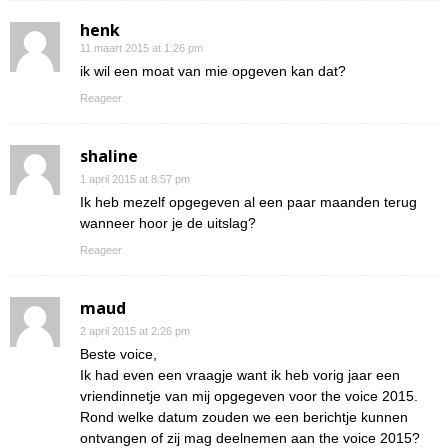
henk
11 maart 2015 at 1:26 pm
ik wil een moat van mie opgeven kan dat?
Reageer
shaline
1 april 2015 at 8:57 pm
Ik heb mezelf opgegeven al een paar maanden terug
wanneer hoor je de uitslag?
Reageer
maud
2 april 2015 at 2:26 pm
Beste voice,
Ik had even een vraagje want ik heb vorig jaar een
vriendinnetje van mij opgegeven voor the voice 2015.
Rond welke datum zouden we een berichtje kunnen
ontvangen of zij mag deelnemen aan the voice 2015?