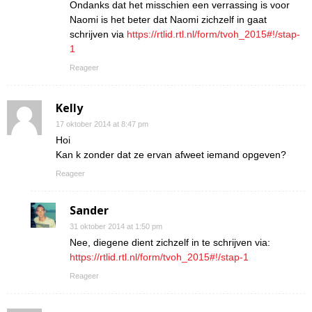
Ondanks dat het misschien een verrassing is voor
Naomi is het beter dat Naomi zichzelf in gaat
schrijven via
https://rtlid.rtl.nl/form/tvoh_2015#!/stap-
1
Reageer
Kelly
17 oktober 2014 at 8:47 pm
Hoi
Kan k zonder dat ze ervan afweet iemand opgeven?
Reageer
Sander
31 oktober 2014 at 1:50 pm
Nee, diegene dient zichzelf in te schrijven via:
https://rtlid.rtl.nl/form/tvoh_2015#!/stap-1
Reageer