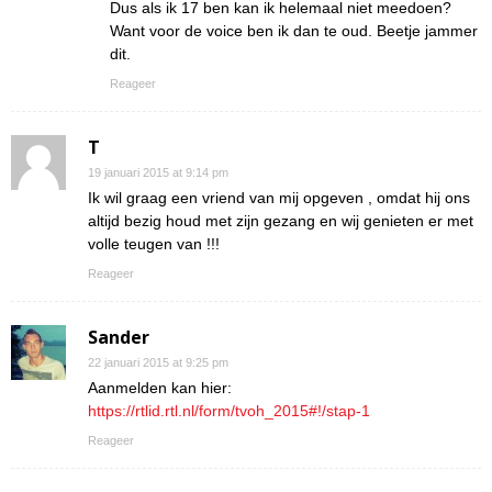
Dus als ik 17 ben kan ik helemaal niet meedoen?
Want voor de voice ben ik dan te oud. Beetje jammer
dit.
Reageer
T
19 januari 2015 at 9:14 pm
Ik wil graag een vriend van mij opgeven , omdat hij ons
altijd bezig houd met zijn gezang en wij genieten er met
volle teugen van !!!
Reageer
Sander
22 januari 2015 at 9:25 pm
Aanmelden kan hier:
https://rtlid.rtl.nl/form/tvoh_2015#!/stap-1
Reageer