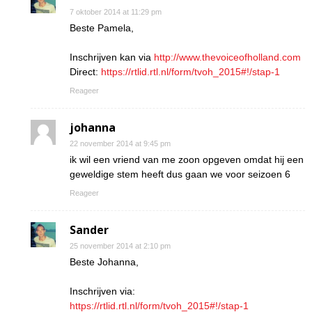
7 oktober 2014 at 11:29 pm
Beste Pamela,
Inschrijven kan via
http://www.thevoiceofholland.com
Direct:
https://rtlid.rtl.nl/form/tvoh_2015#!/stap-1
Reageer
johanna
22 november 2014 at 9:45 pm
ik wil een vriend van me zoon opgeven omdat hij een
geweldige stem heeft dus gaan we voor seizoen 6
Reageer
Sander
25 november 2014 at 2:10 pm
Beste Johanna,
Inschrijven via:
https://rtlid.rtl.nl/form/tvoh_2015#!/stap-1