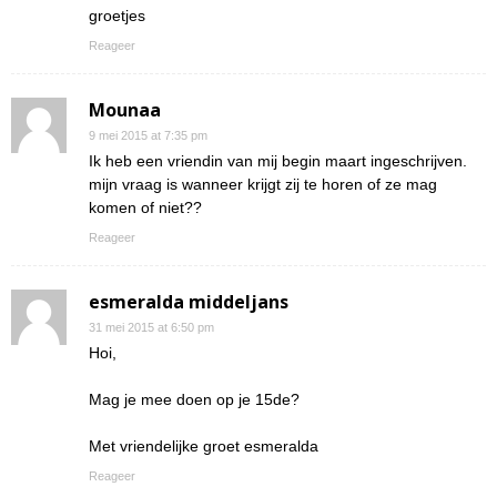
groetjes
Reageer
Mounaa
9 mei 2015 at 7:35 pm
Ik heb een vriendin van mij begin maart ingeschrijven.
mijn vraag is wanneer krijgt zij te horen of ze mag
komen of niet??
Reageer
esmeralda middeljans
31 mei 2015 at 6:50 pm
Hoi,
Mag je mee doen op je 15de?
Met vriendelijke groet esmeralda
Reageer