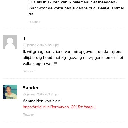
Dus als ik 17 ben kan ik helemaal niet meedoen?
Want voor de voice ben ik dan te oud. Beetje jammer
dit.
Reageer
T
19 januari 2015 at 9:14 pm
Ik wil graag een vriend van mij opgeven , omdat hij ons
altijd bezig houd met zijn gezang en wij genieten er met
volle teugen van !!!
Reageer
Sander
22 januari 2015 at 9:25 pm
Aanmelden kan hier:
https://rtlid.rtl.nl/form/tvoh_2015#!/stap-1
Reageer