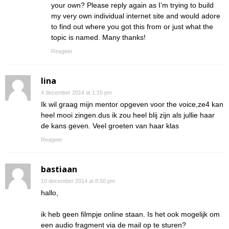
your own? Please reply again as I’m trying to build
my very own individual internet site and would adore
to find out where you got this from or just what the
topic is named. Many thanks!
Reageer
lina
4 december 2014 at 1:15 pm
Ik wil graag mijn mentor opgeven voor the voice,ze4 kan
heel mooi zingen.dus ik zou heel blij zijn als jullie haar
de kans geven. Veel groeten van haar klas
Reageer
bastiaan
10 december 2014 at 8:50 pm
hallo,
ik heb geen filmpje online staan. Is het ook mogelijk om
een audio fragment via de mail op te sturen?