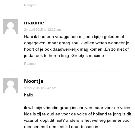
Reageer
maxime
24 april 2015 at 12:17 am
Haai ik had een vraagje heb mij een tijdje geleden al
opgegeven .maar graag zou ik willen weten wanneer je
hoort of je ook daadwerkelijk mag komen .En zo niet of
je dat ook te horen krijg. Groetjes maxime
Reageer
Noortje
9 mei 2015 at 2:42 pm
hallo
ik wil mijn vriendin graag inschrijven maar voor de voice
kids is zij te oud en voor de voice of holland te jong is dit
waar of klopt dit niet? anders is het wel erg jammer voor
mensen met een leeftijd daar tussen in