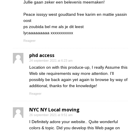
Jullie gaan zeker een belevenis meemaken!
Peace isssyy west goudtand free karim en mattie yassin
oost
ps zoubida bel me als je dit leest
lycaaaaaaaaa xxxxxxxxxxx
Reageer
phd access
24 september 2021 at 6:23 am
Location on with this produce-up, I really Assume this
Web site requirements way more attention. I’ll
possibly be back again yet again to browse by way of
additional, thanks for the knowledge!
Reageer
NYC NY Local moving
26 september 2021 at 9:51 am
I Definitely adore your website.. Quite wonderful
colors & topic. Did you develop this Web page on