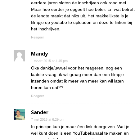
eerdere jaren sloten de inschrijven ook rond mei.
Maar hoe eerder je opgeeft hoe beter. En wat betreft
de lengte maakt dat niks uit. Het makkelijkste is je
filmpje op youtube te uploaden en deze te linken bij
het inschrijven.
Reageer
Mandy
1 maart 2015 at 4:45 pm
Oke dankje/uwwel voor het reageren, nog een
laatste vraag: ik wil graag meer dan een filmpje
inzenden omdat ik meer van meer kan wil laten
horen kan dat??
Reageer
Sander
7 mei 2015 at 6:29 pm
In principe kun je maar één link doorgeven. Wat je
wel kunt doen is een YouTubekanaal te maken en