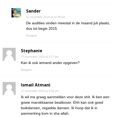
Sander
11 november 2014 at 12:38 pm
De audities vinden meestal in de maand juli plaats,
dus tot begin 2015.
Reageer
Stephanie
17 november 2014 at 3:17 pm
Kan ik ook iemand ander opgeven?
Reageer
Ismail Atmani
17 november 2014 at 4:58 pm
Ik wil me graag aanmelden voor deze shit. Ik ben een
goeie marokkaanse beatboxer. Ehh kan ook goed
buikdansen, regadda dansen. Ik hoop dat ik in
aanmerking kom in sha allah.