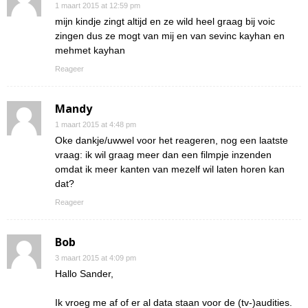
1 maart 2015 at 12:59 pm
mijn kindje zingt altijd en ze wild heel graag bij voic
zingen dus ze mogt van mij en van sevinc kayhan en
mehmet kayhan
Reageer
Mandy
1 maart 2015 at 4:48 pm
Oke dankje/uwwel voor het reageren, nog een laatste
vraag: ik wil graag meer dan een filmpje inzenden
omdat ik meer kanten van mezelf wil laten horen kan
dat?
Reageer
Bob
3 maart 2015 at 4:09 pm
Hallo Sander,
Ik vroeg me af of er al data staan voor de (tv-)audities.