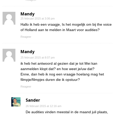
Mandy
25 februari 2015 at 3:06 pm
Hallo ik heb een vraagje, Is het mogelijk om bij the voice
of Holland aan te melden in Maart voor audities?
Reageer
Mandy
25 februari 2015 at 8:07 pm
ik heb het antwoord al gezien dat je tot Mei kan
aanmelden klopt dat? en hoe weet je/uw dat?
Enne, dan heb ik nog een vraagje hoelang mag het
filmpje/filmpjes duren die ik opstuur?
Reageer
Sander
26 februari 2015 at 12:16 am
De audities vinden meestal in de maand juli plaats,