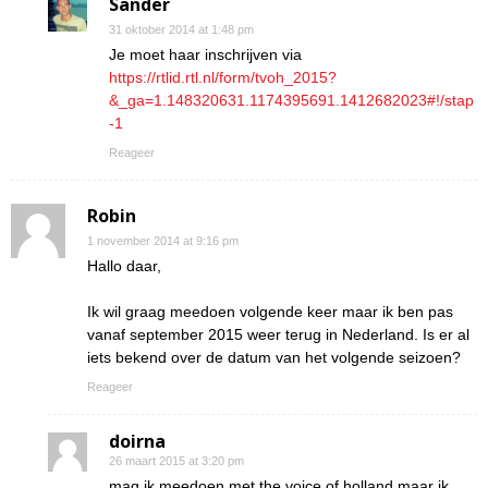
Sander
31 oktober 2014 at 1:48 pm
Je moet haar inschrijven via
https://rtlid.rtl.nl/form/tvoh_2015?
&_ga=1.148320631.1174395691.1412682023#!/stap
-1
Reageer
Robin
1 november 2014 at 9:16 pm
Hallo daar,
Ik wil graag meedoen volgende keer maar ik ben pas
vanaf september 2015 weer terug in Nederland. Is er al
iets bekend over de datum van het volgende seizoen?
Reageer
doirna
26 maart 2015 at 3:20 pm
mag ik meedoen met the voice of holland maar ik