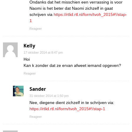
Ondanks dat het misschien een verrassing is voor
Naomi is het beter dat Naomi zichzelf in gaat
schrijven via
https://rtlid.rtl.nl/form/tvoh_2015#!/stap-
1
Reageer
Kelly
17 oktober 2014 at 8:47 pm
Hoi
Kan k zonder dat ze ervan afweet iemand opgeven?
Reageer
Sander
31 oktober 2014 at 1:50 pm
Nee, diegene dient zichzelf in te schrijven via:
https://rtlid.rtl.nl/form/tvoh_2015#!/stap-1
Reageer