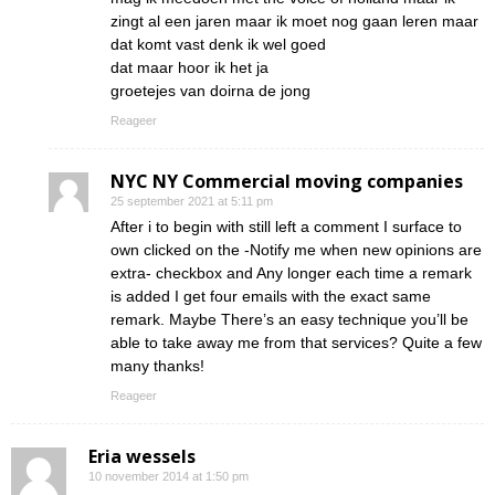
zingt al een jaren maar ik moet nog gaan leren maar
dat komt vast denk ik wel goed
dat maar hoor ik het ja
groetejes van doirna de jong
Reageer
NYC NY Commercial moving companies
25 september 2021 at 5:11 pm
After i to begin with still left a comment I surface to
own clicked on the -Notify me when new opinions are
extra- checkbox and Any longer each time a remark
is added I get four emails with the exact same
remark. Maybe There’s an easy technique you’ll be
able to take away me from that services? Quite a few
many thanks!
Reageer
Eria wessels
10 november 2014 at 1:50 pm