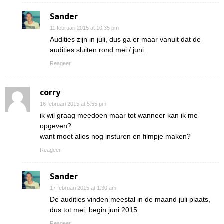
Sander
11 februari 2015 at 10:35 pm
Audities zijn in juli, dus ga er maar vanuit dat de
audities sluiten rond mei / juni.
Reageer
corry
16 februari 2015 at 5:55 pm
ik wil graag meedoen maar tot wanneer kan ik me
opgeven?
want moet alles nog insturen en filmpje maken?
Reageer
Sander
17 februari 2015 at 1:30 am
De audities vinden meestal in de maand juli plaats,
dus tot mei, begin juni 2015.
Reageer