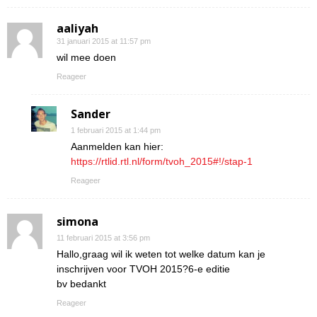
aaliyah
31 januari 2015 at 11:57 pm
wil mee doen
Reageer
Sander
1 februari 2015 at 1:44 pm
Aanmelden kan hier:
https://rtlid.rtl.nl/form/tvoh_2015#!/stap-1
Reageer
simona
11 februari 2015 at 3:56 pm
Hallo,graag wil ik weten tot welke datum kan je
inschrijven voor TVOH 2015?6-e editie
bv bedankt
Reageer