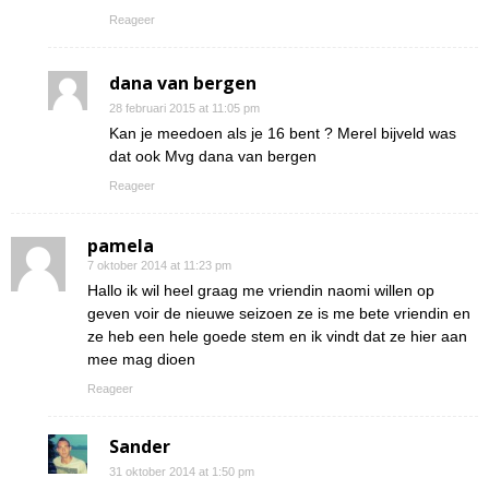
Reageer
dana van bergen
28 februari 2015 at 11:05 pm
Kan je meedoen als je 16 bent ? Merel bijveld was
dat ook Mvg dana van bergen
Reageer
pamela
7 oktober 2014 at 11:23 pm
Hallo ik wil heel graag me vriendin naomi willen op
geven voir de nieuwe seizoen ze is me bete vriendin en
ze heb een hele goede stem en ik vindt dat ze hier aan
mee mag dioen
Reageer
Sander
31 oktober 2014 at 1:50 pm