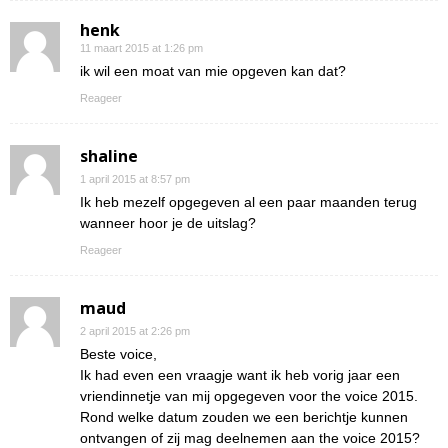
henk
11 maart 2015 at 1:26 pm
ik wil een moat van mie opgeven kan dat?
Reageer
shaline
1 april 2015 at 8:57 pm
Ik heb mezelf opgegeven al een paar maanden terug
wanneer hoor je de uitslag?
Reageer
maud
2 april 2015 at 2:26 pm
Beste voice,
Ik had even een vraagje want ik heb vorig jaar een
vriendinnetje van mij opgegeven voor the voice 2015.
Rond welke datum zouden we een berichtje kunnen
ontvangen of zij mag deelnemen aan the voice 2015?