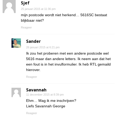
Sjef
25 januari 2015 at 11:36 pm
mijn postcode wordt niet herkend… 5616SC bestaat
blijkbaar niet?
Reageer
Sander
26 januari 2015 at 6:21 pm
Ik zou het proberen met een andere postcode wel
5616 maar dan andere letters. Ik neem aan dat het
een fout is in het invulformulier. Ik heb RTL gemaild
hierover.
Reageer
Savannah
11 december 2015 at 8:39 pm
Ehm… Mag ik me inschrijven?
Liefs Savannah George
Reageer