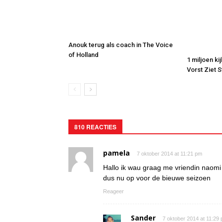
Anouk terug als coach in The Voice
of Holland
1 miljoen ki
Vorst Ziet 
810 REACTIES
pamela
7 oktober 2014 at 11:21 pm
Hallo ik wau graag me vriendin naomi
dus nu op voor de bieuwe seizoen
Reageer
Sander
7 oktober 2014 at 11:29