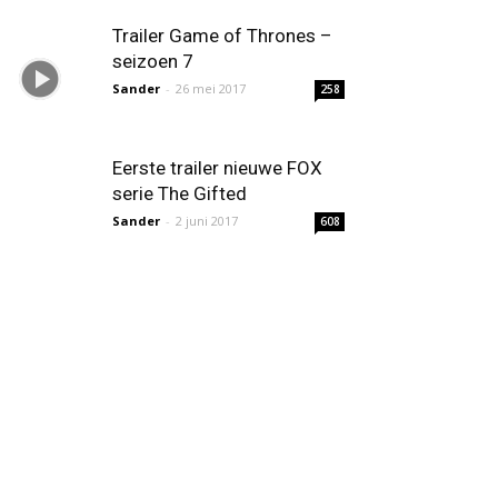
Trailer Game of Thrones –
seizoen 7
Sander
-
26 mei 2017
258
Eerste trailer nieuwe FOX
serie The Gifted
Sander
-
2 juni 2017
608