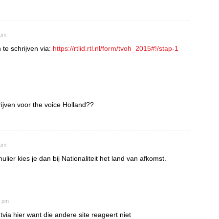
 pm
 te schrijven via:
https://rtlid.rtl.nl/form/tvoh_2015#!/stap-1
ijven voor the voice Holland??
 pm
mulier kies je dan bij Nationaliteit het land van afkomst.
3 pm
tvia hier want die andere site reageert niet