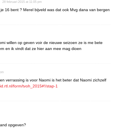
28 februari 2015 at 11:05 pm
je 16 bent ? Merel bijveld was dat ook Mvg dana van bergen
aomi willen op geven voir de nieuwe seizoen ze is me bete
em en ik vindt dat ze hier aan mee mag dioen
 pm
n verrassing is voor Naomi is het beter dat Naomi zichzelf
tlid.rtl.nl/form/tvoh_2015#!/stap-1
emand opgeven?