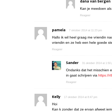
dana van bergen
Kan je meedoen als 
Reageer
pamela
7 oktober 2014 at 11:23 pm
Hallo ik wil heel graag me vriendin n
vriendin en ze heb een hele goede st
Reageer
Sander
31 oktober 2014 at 1:50
Ondanks dat het misschien ee
in gaat schrijven via
https://r
Reageer
Kelly
17 oktober 2014 at 8:47 pm
Hoi
Kan k zonder dat ze ervan afweet i