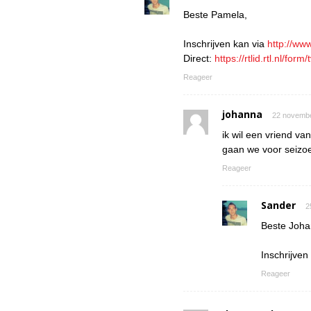
Beste Pamela,
Inschrijven kan via
http://ww
Direct:
https://rtlid.rtl.nl/fo
Reageer
johanna
22 novembe
ik wil een vriend v
gaan we voor seizo
Reageer
Sander
2
Beste Joha
Inschrijven
Reageer