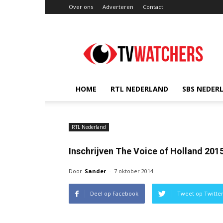
Over ons
Adverteren
Contact
TVwatchers.nl
HOME
RTL NEDERLAND
SBS NEDER
RTL Nederland
Inschrijven The Voice of Holland 201
Door
Sander
-
7 oktober 2014
Deel op Facebook
Tweet op Twitte