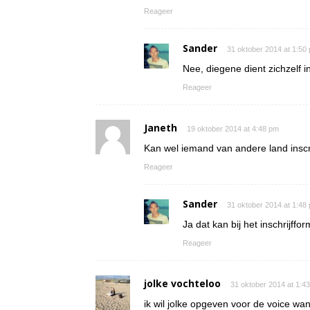
Reageer
Sander
31 oktober 2014 at 1:50
Nee, diegene dient zichzelf in
Reageer
Janeth
19 oktober 2014 at 4:48 pm
Kan wel iemand van andere land inscr
Reageer
Sander
31 oktober 2014 at 1:48
Ja dat kan bij het inschrijffor
Reageer
jolke vochteloo
31 oktober 2014 at 1:4
ik wil jolke opgeven voor de voice wan