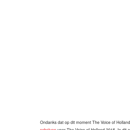
Ondanks dat op dit moment The Voice of Holland 
schrijven
voor The Voice of Holland 2015. In dit a