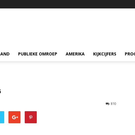
LAND
PUBLIEKE OMROEP
AMERIKA
KIJKCIJFERS
PRO
5
810
r