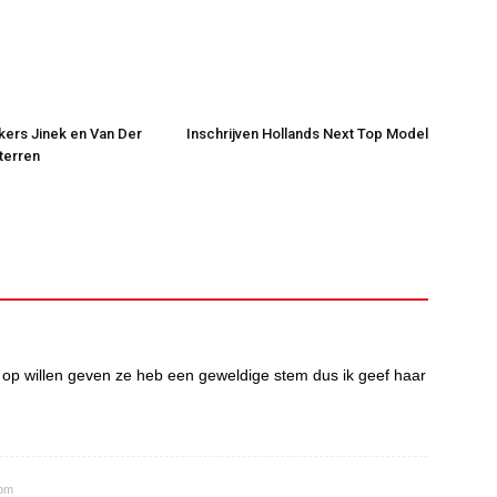
jkers Jinek en Van Der
Inschrijven Hollands Next Top Model
Sterren
 op willen geven ze heb een geweldige stem dus ik geef haar
 pm