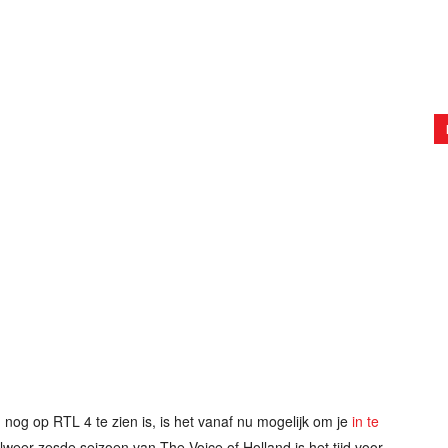
nog op RTL 4 te zien is, is het vanaf nu mogelijk om je
in te
lweer zesde seizoen van The Voice of Holland is het tijd voor