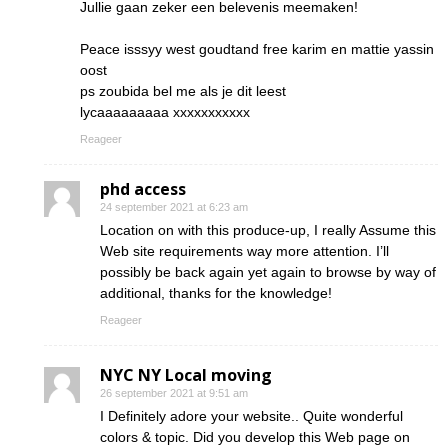
Jullie gaan zeker een belevenis meemaken!
Peace isssyy west goudtand free karim en mattie yassin
oost
ps zoubida bel me als je dit leest
lycaaaaaaaaa xxxxxxxxxxx
Reageer
phd access
24 september 2021 at 6:23 am
Location on with this produce-up, I really Assume this
Web site requirements way more attention. I’ll
possibly be back again yet again to browse by way of
additional, thanks for the knowledge!
Reageer
NYC NY Local moving
26 september 2021 at 9:51 am
I Definitely adore your website.. Quite wonderful
colors & topic. Did you develop this Web page on