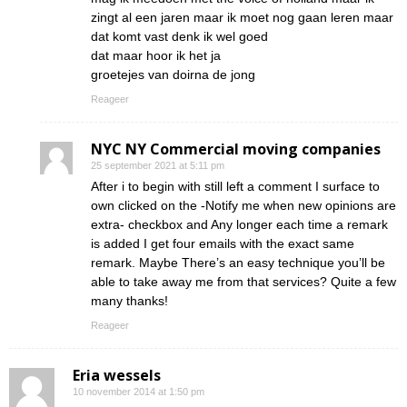
zingt al een jaren maar ik moet nog gaan leren maar
dat komt vast denk ik wel goed
dat maar hoor ik het ja
groetejes van doirna de jong
Reageer
NYC NY Commercial moving companies
25 september 2021 at 5:11 pm
After i to begin with still left a comment I surface to
own clicked on the -Notify me when new opinions are
extra- checkbox and Any longer each time a remark
is added I get four emails with the exact same
remark. Maybe There’s an easy technique you’ll be
able to take away me from that services? Quite a few
many thanks!
Reageer
Eria wessels
10 november 2014 at 1:50 pm