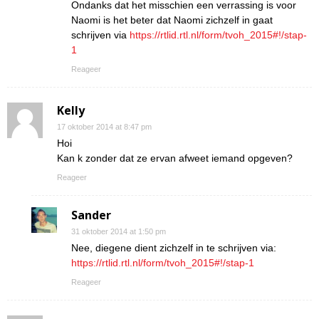
Ondanks dat het misschien een verrassing is voor
Naomi is het beter dat Naomi zichzelf in gaat
schrijven via
https://rtlid.rtl.nl/form/tvoh_2015#!/stap-
1
Reageer
Kelly
17 oktober 2014 at 8:47 pm
Hoi
Kan k zonder dat ze ervan afweet iemand opgeven?
Reageer
Sander
31 oktober 2014 at 1:50 pm
Nee, diegene dient zichzelf in te schrijven via:
https://rtlid.rtl.nl/form/tvoh_2015#!/stap-1
Reageer