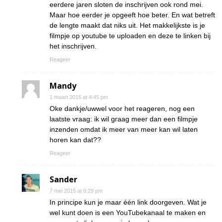
eerdere jaren sloten de inschrijven ook rond mei.
Maar hoe eerder je opgeeft hoe beter. En wat betreft
de lengte maakt dat niks uit. Het makkelijkste is je
filmpje op youtube te uploaden en deze te linken bij
het inschrijven.
Reageer
Mandy
1 maart 2015 at 4:45 pm
Oke dankje/uwwel voor het reageren, nog een
laatste vraag: ik wil graag meer dan een filmpje
inzenden omdat ik meer van meer kan wil laten
horen kan dat??
Reageer
Sander
7 mei 2015 at 6:29 pm
In principe kun je maar één link doorgeven. Wat je
wel kunt doen is een YouTubekanaal te maken en