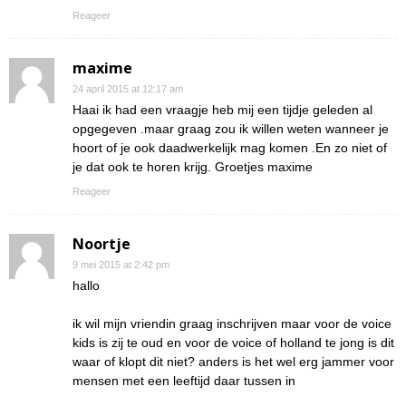
Reageer
maxime
24 april 2015 at 12:17 am
Haai ik had een vraagje heb mij een tijdje geleden al
opgegeven .maar graag zou ik willen weten wanneer je
hoort of je ook daadwerkelijk mag komen .En zo niet of
je dat ook te horen krijg. Groetjes maxime
Reageer
Noortje
9 mei 2015 at 2:42 pm
hallo
ik wil mijn vriendin graag inschrijven maar voor de voice
kids is zij te oud en voor de voice of holland te jong is dit
waar of klopt dit niet? anders is het wel erg jammer voor
mensen met een leeftijd daar tussen in