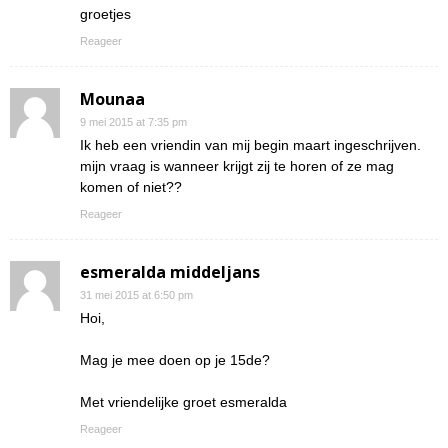
groetjes
Reageer
Mounaa
9 mei 2015 at 7:35 pm
Ik heb een vriendin van mij begin maart ingeschrijven.
mijn vraag is wanneer krijgt zij te horen of ze mag
komen of niet??
Reageer
esmeralda middeljans
31 mei 2015 at 6:50 pm
Hoi,
Mag je mee doen op je 15de?
Met vriendelijke groet esmeralda
Reageer