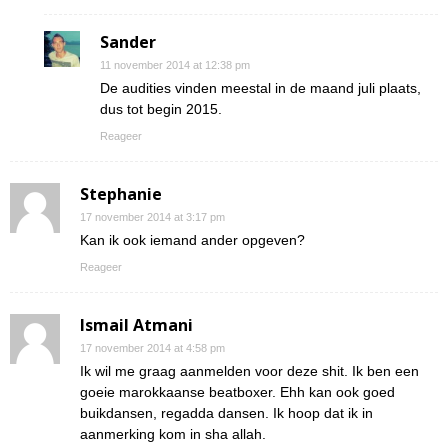
Sander
11 november 2014 at 12:38 pm
De audities vinden meestal in de maand juli plaats,
dus tot begin 2015.
Reageer
Stephanie
17 november 2014 at 3:17 pm
Kan ik ook iemand ander opgeven?
Reageer
Ismail Atmani
17 november 2014 at 4:58 pm
Ik wil me graag aanmelden voor deze shit. Ik ben een
goeie marokkaanse beatboxer. Ehh kan ook goed
buikdansen, regadda dansen. Ik hoop dat ik in
aanmerking kom in sha allah.