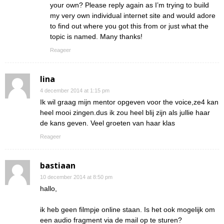
your own? Please reply again as I’m trying to build
my very own individual internet site and would adore
to find out where you got this from or just what the
topic is named. Many thanks!
Reageer
lina
4 december 2014 at 1:15 pm
Ik wil graag mijn mentor opgeven voor the voice,ze4 kan
heel mooi zingen.dus ik zou heel blij zijn als jullie haar
de kans geven. Veel groeten van haar klas
Reageer
bastiaan
10 december 2014 at 8:50 pm
hallo,
ik heb geen filmpje online staan. Is het ook mogelijk om
een audio fragment via de mail op te sturen?