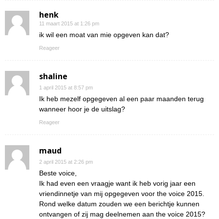
henk
11 maart 2015 at 1:26 pm
ik wil een moat van mie opgeven kan dat?
Reageer
shaline
1 april 2015 at 8:57 pm
Ik heb mezelf opgegeven al een paar maanden terug
wanneer hoor je de uitslag?
Reageer
maud
2 april 2015 at 2:26 pm
Beste voice,
Ik had even een vraagje want ik heb vorig jaar een
vriendinnetje van mij opgegeven voor the voice 2015.
Rond welke datum zouden we een berichtje kunnen
ontvangen of zij mag deelnemen aan the voice 2015?