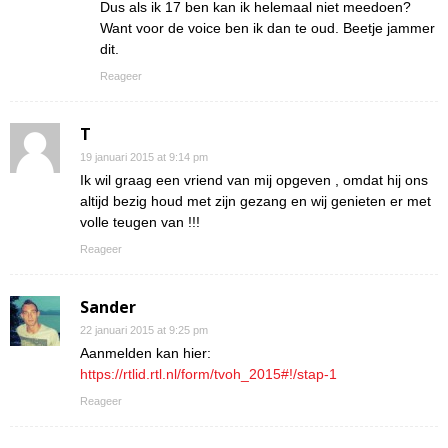
Dus als ik 17 ben kan ik helemaal niet meedoen?
Want voor de voice ben ik dan te oud. Beetje jammer
dit.
Reageer
T
19 januari 2015 at 9:14 pm
Ik wil graag een vriend van mij opgeven , omdat hij ons
altijd bezig houd met zijn gezang en wij genieten er met
volle teugen van !!!
Reageer
Sander
22 januari 2015 at 9:25 pm
Aanmelden kan hier:
https://rtlid.rtl.nl/form/tvoh_2015#!/stap-1
Reageer