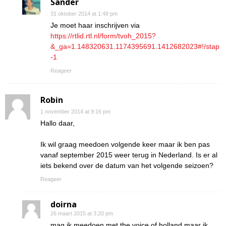
Sander
31 oktober 2014 at 1:48 pm
Je moet haar inschrijven via
https://rtlid.rtl.nl/form/tvoh_2015?
&_ga=1.148320631.1174395691.1412682023#!/stap
-1
Reageer
Robin
1 november 2014 at 9:16 pm
Hallo daar,
Ik wil graag meedoen volgende keer maar ik ben pas
vanaf september 2015 weer terug in Nederland. Is er al
iets bekend over de datum van het volgende seizoen?
Reageer
doirna
26 maart 2015 at 3:20 pm
mag ik meedoen met the voice of holland maar ik