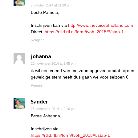
7 oktober 2014 at 11:29 pm
Beste Pamela,
Inschrijven kan via
http://www.thevoiceofholland.com
Direct:
https://rtlid.rtl.nl/form/tvoh_2015#!/stap-1
Reageer
johanna
22 november 2014 at 9:45 pm
ik wil een vriend van me zoon opgeven omdat hij een
geweldige stem heeft dus gaan we voor seizoen 6
Reageer
Sander
25 november 2014 at 2:10 pm
Beste Johanna,
Inschrijven via:
https://rtlid.rtl.nl/form/tvoh_2015#!/stap-1