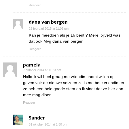
Reageer
dana van bergen
28 februari 2015 at 11:05 pm
Kan je meedoen als je 16 bent ? Merel bijveld was
dat ook Mvg dana van bergen
Reageer
pamela
7 oktober 2014 at 11:23 pm
Hallo ik wil heel graag me vriendin naomi willen op
geven voir de nieuwe seizoen ze is me bete vriendin en
ze heb een hele goede stem en ik vindt dat ze hier aan
mee mag dioen
Reageer
Sander
31 oktober 2014 at 1:50 pm