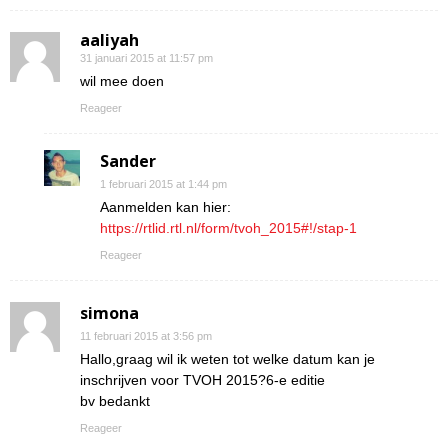
aaliyah
31 januari 2015 at 11:57 pm
wil mee doen
Reageer
Sander
1 februari 2015 at 1:44 pm
Aanmelden kan hier:
https://rtlid.rtl.nl/form/tvoh_2015#!/stap-1
Reageer
simona
11 februari 2015 at 3:56 pm
Hallo,graag wil ik weten tot welke datum kan je
inschrijven voor TVOH 2015?6-e editie
bv bedankt
Reageer