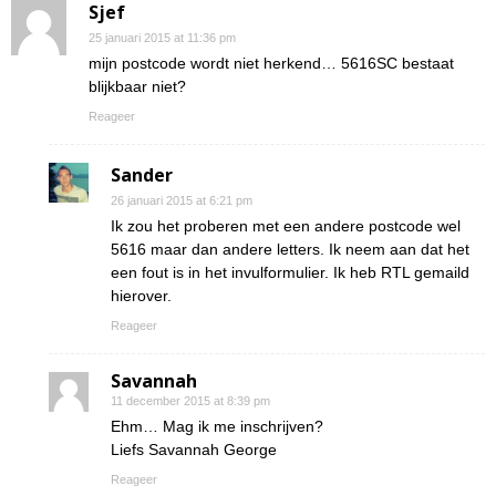
Sjef
25 januari 2015 at 11:36 pm
mijn postcode wordt niet herkend… 5616SC bestaat
blijkbaar niet?
Reageer
Sander
26 januari 2015 at 6:21 pm
Ik zou het proberen met een andere postcode wel
5616 maar dan andere letters. Ik neem aan dat het
een fout is in het invulformulier. Ik heb RTL gemaild
hierover.
Reageer
Savannah
11 december 2015 at 8:39 pm
Ehm… Mag ik me inschrijven?
Liefs Savannah George
Reageer