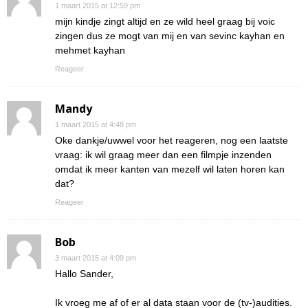
1 maart 2015 at 12:59 pm
mijn kindje zingt altijd en ze wild heel graag bij voic
zingen dus ze mogt van mij en van sevinc kayhan en
mehmet kayhan
Reageer
Mandy
1 maart 2015 at 4:48 pm
Oke dankje/uwwel voor het reageren, nog een laatste
vraag: ik wil graag meer dan een filmpje inzenden
omdat ik meer kanten van mezelf wil laten horen kan
dat?
Reageer
Bob
3 maart 2015 at 4:09 pm
Hallo Sander,
Ik vroeg me af of er al data staan voor de (tv-)audities.