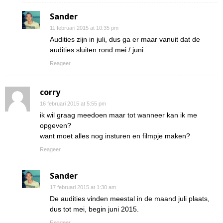
Sander
11 februari 2015 at 10:35 pm
Audities zijn in juli, dus ga er maar vanuit dat de
audities sluiten rond mei / juni.
Reageer
corry
16 februari 2015 at 5:55 pm
ik wil graag meedoen maar tot wanneer kan ik me
opgeven?
want moet alles nog insturen en filmpje maken?
Reageer
Sander
17 februari 2015 at 1:30 am
De audities vinden meestal in de maand juli plaats,
dus tot mei, begin juni 2015.
Reageer