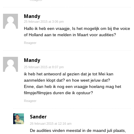
Mandy
25 februari 2015 at 3:06 pm
Hallo ik heb een vraagje, Is het mogelijk om bij the voice
of Holland aan te melden in Maart voor audities?
Reageer
Mandy
25 februari 2015 at 8:07 pm
ik heb het antwoord al gezien dat je tot Mei kan
aanmelden klopt dat? en hoe weet je/uw dat?
Enne, dan heb ik nog een vraagje hoelang mag het
filmpje/filmpjes duren die ik opstuur?
Reageer
Sander
26 februari 2015 at 12:16 am
De audities vinden meestal in de maand juli plaats,