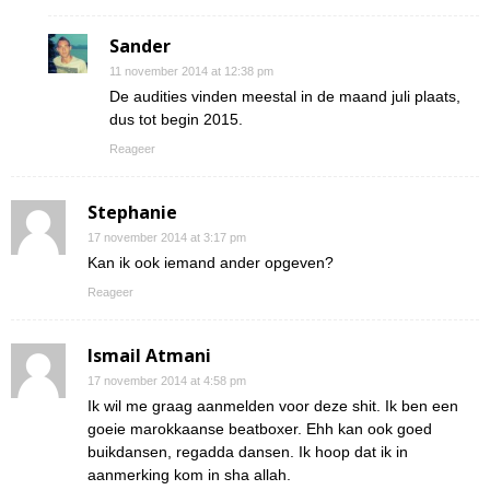
Sander
11 november 2014 at 12:38 pm
De audities vinden meestal in de maand juli plaats,
dus tot begin 2015.
Reageer
Stephanie
17 november 2014 at 3:17 pm
Kan ik ook iemand ander opgeven?
Reageer
Ismail Atmani
17 november 2014 at 4:58 pm
Ik wil me graag aanmelden voor deze shit. Ik ben een
goeie marokkaanse beatboxer. Ehh kan ook goed
buikdansen, regadda dansen. Ik hoop dat ik in
aanmerking kom in sha allah.