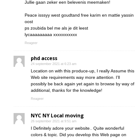
Jullie gaan zeker een belevenis meemaken!
Peace isssyy west goudtand free karim en mattie yassin
oost
ps zoubida bel me als je dit leest
lycaaaaaaaaa xxxxxxxxxxx
Reageer
phd access
24 september 2021 at 6:23 am
Location on with this produce-up, I really Assume this
Web site requirements way more attention. I’ll
possibly be back again yet again to browse by way of
additional, thanks for the knowledge!
Reageer
NYC NY Local moving
26 september 2021 at 9:51 am
I Definitely adore your website.. Quite wonderful
colors & topic. Did you develop this Web page on