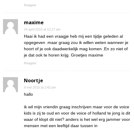
Reageer
maxime
24 april 2015 at 12:17 am
Haai ik had een vraagje heb mij een tijdje geleden al
opgegeven .maar graag zou ik willen weten wanneer je
hoort of je ook daadwerkelijk mag komen .En zo niet of
je dat ook te horen krijg. Groetjes maxime
Reageer
Noortje
9 mei 2015 at 2:42 pm
hallo
ik wil mijn vriendin graag inschrijven maar voor de voice
kids is zij te oud en voor de voice of holland te jong is dit
waar of klopt dit niet? anders is het wel erg jammer voor
mensen met een leeftijd daar tussen in