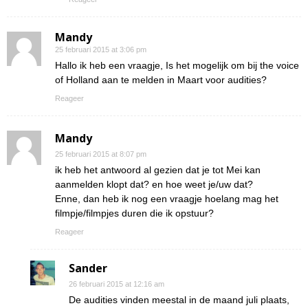
Mandy
25 februari 2015 at 3:06 pm
Hallo ik heb een vraagje, Is het mogelijk om bij the voice
of Holland aan te melden in Maart voor audities?
Reageer
Mandy
25 februari 2015 at 8:07 pm
ik heb het antwoord al gezien dat je tot Mei kan
aanmelden klopt dat? en hoe weet je/uw dat?
Enne, dan heb ik nog een vraagje hoelang mag het
filmpje/filmpjes duren die ik opstuur?
Reageer
Sander
26 februari 2015 at 12:16 am
De audities vinden meestal in de maand juli plaats,