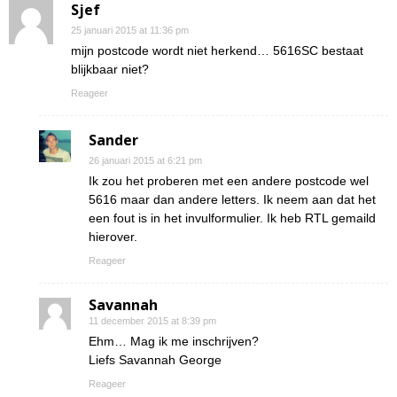
Sjef
25 januari 2015 at 11:36 pm
mijn postcode wordt niet herkend… 5616SC bestaat
blijkbaar niet?
Reageer
Sander
26 januari 2015 at 6:21 pm
Ik zou het proberen met een andere postcode wel
5616 maar dan andere letters. Ik neem aan dat het
een fout is in het invulformulier. Ik heb RTL gemaild
hierover.
Reageer
Savannah
11 december 2015 at 8:39 pm
Ehm… Mag ik me inschrijven?
Liefs Savannah George
Reageer