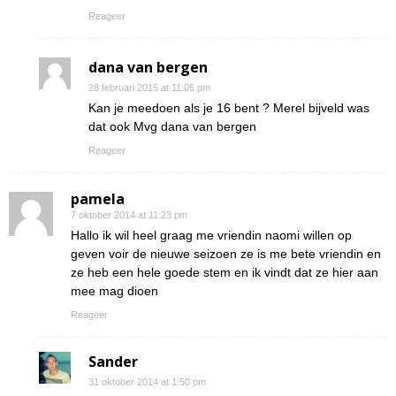
Reageer
dana van bergen
28 februari 2015 at 11:05 pm
Kan je meedoen als je 16 bent ? Merel bijveld was
dat ook Mvg dana van bergen
Reageer
pamela
7 oktober 2014 at 11:23 pm
Hallo ik wil heel graag me vriendin naomi willen op
geven voir de nieuwe seizoen ze is me bete vriendin en
ze heb een hele goede stem en ik vindt dat ze hier aan
mee mag dioen
Reageer
Sander
31 oktober 2014 at 1:50 pm