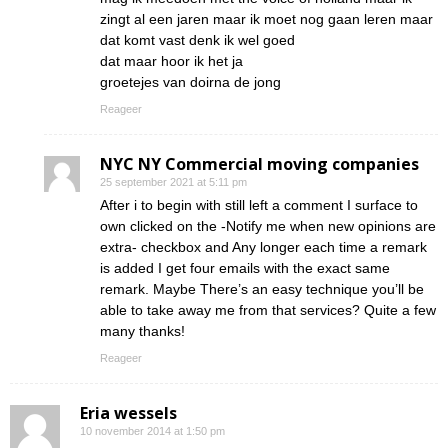
zingt al een jaren maar ik moet nog gaan leren maar
dat komt vast denk ik wel goed
dat maar hoor ik het ja
groetejes van doirna de jong
Reageer
NYC NY Commercial moving companies
25 september 2021 at 5:11 pm
After i to begin with still left a comment I surface to
own clicked on the -Notify me when new opinions are
extra- checkbox and Any longer each time a remark
is added I get four emails with the exact same
remark. Maybe There’s an easy technique you’ll be
able to take away me from that services? Quite a few
many thanks!
Reageer
Eria wessels
10 november 2014 at 1:50 pm