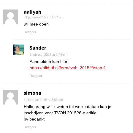
aaliyah
31 januari 2015 at 11:57 pm
wil mee doen
Reageer
Sander
1 februari 2015 at 1:44 pm
Aanmelden kan hier:
https://rtlid.rtl.nl/form/tvoh_2015#!/stap-1
Reageer
simona
11 februari 2015 at 3:56 pm
Hallo,graag wil ik weten tot welke datum kan je
inschrijven voor TVOH 2015?6-e editie
bv bedankt
Reageer