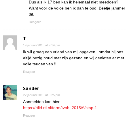
Dus als ik 17 ben kan ik helemaal niet meedoen?
Want voor de voice ben ik dan te oud. Beetje jammer
dit.
Reageer
T
19 januari 2015 at 9:14 pm
Ik wil graag een vriend van mij opgeven , omdat hij ons
altijd bezig houd met zijn gezang en wij genieten er met
volle teugen van !!!
Reageer
Sander
22 januari 2015 at 9:25 pm
Aanmelden kan hier:
https://rtlid.rtl.nl/form/tvoh_2015#!/stap-1
Reageer