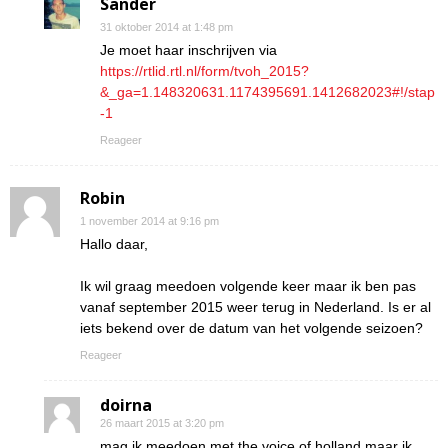
Sander
31 oktober 2014 at 1:48 pm
Je moet haar inschrijven via
https://rtlid.rtl.nl/form/tvoh_2015?
&_ga=1.148320631.1174395691.1412682023#!/stap
-1
Reageer
Robin
1 november 2014 at 9:16 pm
Hallo daar,
Ik wil graag meedoen volgende keer maar ik ben pas
vanaf september 2015 weer terug in Nederland. Is er al
iets bekend over de datum van het volgende seizoen?
Reageer
doirna
26 maart 2015 at 3:20 pm
mag ik meedoen met the voice of holland maar ik