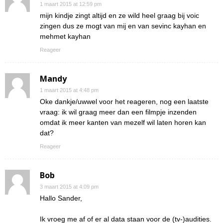
1 maart 2015 at 12:59 pm
mijn kindje zingt altijd en ze wild heel graag bij voic
zingen dus ze mogt van mij en van sevinc kayhan en
mehmet kayhan
Reageer
Mandy
1 maart 2015 at 4:48 pm
Oke dankje/uwwel voor het reageren, nog een laatste
vraag: ik wil graag meer dan een filmpje inzenden
omdat ik meer kanten van mezelf wil laten horen kan
dat?
Reageer
Bob
3 maart 2015 at 4:09 pm
Hallo Sander,
Ik vroeg me af of er al data staan voor de (tv-)audities.