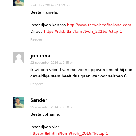
7 oktober 2014 at 11:29 pm
Beste Pamela,
Inschrijven kan via
http://www.thevoiceofholland.com
Direct:
https://rtlid.rtl.nl/form/tvoh_2015#!/stap-1
Reageer
johanna
22 november 2014 at 9:45 pm
ik wil een vriend van me zoon opgeven omdat hij een
geweldige stem heeft dus gaan we voor seizoen 6
Reageer
Sander
25 november 2014 at 2:10 pm
Beste Johanna,
Inschrijven via:
https://rtlid.rtl.nl/form/tvoh_2015#!/stap-1