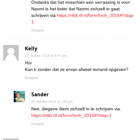
Ondanks dat het misschien een verrassing is voor
Naomi is het beter dat Naomi zichzelf in gaat
schrijven via
https://rtlid.rtl.nl/form/tvoh_2015#!/stap-
1
Reageer
Kelly
17 oktober 2014 at 8:47 pm
Hoi
Kan k zonder dat ze ervan afweet iemand opgeven?
Reageer
Sander
31 oktober 2014 at 1:50 pm
Nee, diegene dient zichzelf in te schrijven via:
https://rtlid.rtl.nl/form/tvoh_2015#!/stap-1
Reageer