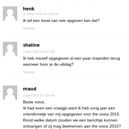
henk
11 maart 2015 at 1:26 pm
ik wil een moat van mie opgeven kan dat?
Reageer
shaline
1 april 2015 at 8:57 pm
Ik heb mezelf opgegeven al een paar maanden terug
wanneer hoor je de uitslag?
Reageer
maud
2 april 2015 at 2:26 pm
Beste voice,
Ik had even een vraagje want ik heb vorig jaar een
vriendinnetje van mij opgegeven voor the voice 2015.
Rond welke datum zouden we een berichtje kunnen
ontvangen of zij mag deelnemen aan the voice 2015?