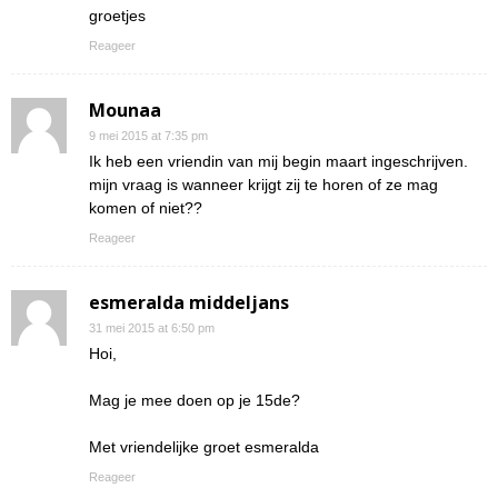
groetjes
Reageer
Mounaa
9 mei 2015 at 7:35 pm
Ik heb een vriendin van mij begin maart ingeschrijven.
mijn vraag is wanneer krijgt zij te horen of ze mag
komen of niet??
Reageer
esmeralda middeljans
31 mei 2015 at 6:50 pm
Hoi,
Mag je mee doen op je 15de?
Met vriendelijke groet esmeralda
Reageer