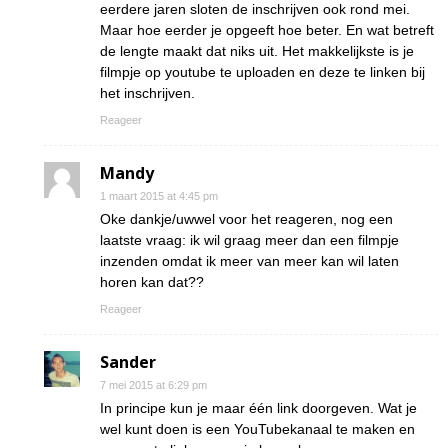
eerdere jaren sloten de inschrijven ook rond mei.
Maar hoe eerder je opgeeft hoe beter. En wat betreft
de lengte maakt dat niks uit. Het makkelijkste is je
filmpje op youtube te uploaden en deze te linken bij
het inschrijven.
Reageer
Mandy
1 maart 2015 at 4:45 pm
Oke dankje/uwwel voor het reageren, nog een
laatste vraag: ik wil graag meer dan een filmpje
inzenden omdat ik meer van meer kan wil laten
horen kan dat??
Reageer
Sander
7 mei 2015 at 6:29 pm
In principe kun je maar één link doorgeven. Wat je
wel kunt doen is een YouTubekanaal te maken en