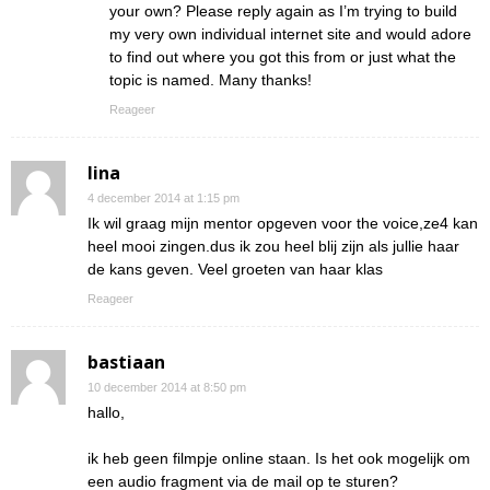
your own? Please reply again as I’m trying to build
my very own individual internet site and would adore
to find out where you got this from or just what the
topic is named. Many thanks!
Reageer
lina
4 december 2014 at 1:15 pm
Ik wil graag mijn mentor opgeven voor the voice,ze4 kan
heel mooi zingen.dus ik zou heel blij zijn als jullie haar
de kans geven. Veel groeten van haar klas
Reageer
bastiaan
10 december 2014 at 8:50 pm
hallo,
ik heb geen filmpje online staan. Is het ook mogelijk om
een audio fragment via de mail op te sturen?