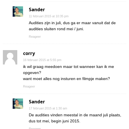
Sander
11 februari 2015 at 10:35 pm
Audities zijn in juli, dus ga er maar vanuit dat de
audities sluiten rond mei / juni.
Reageer
corry
16 februari 2015 at 5:55 pm
ik wil graag meedoen maar tot wanneer kan ik me
opgeven?
want moet alles nog insturen en filmpje maken?
Reageer
Sander
17 februari 2015 at 1:30 am
De audities vinden meestal in de maand juli plaats,
dus tot mei, begin juni 2015.
Reageer