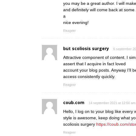
you may be a great author. I will mak
and definitely will come back at some 
a
nice evening!
Reageer
but scoliosis surgery
6 september 20
Attractive component of content. I si
assert that I acquire in fact loved
account your blog posts. Anyway I’ll b
access consistently quickly.
Reageer
coub.com
14 september 2021 at 12:56 am
Hello, I log on to your blog like every 
style is awesome, keep doing what yo
scoliosis surgery
https://coub.com/sto
Reageer