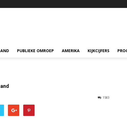
LAND
PUBLIEKE OMROEP
AMERIKA
KIJKCIJFERS
PRO
tand
1583
r