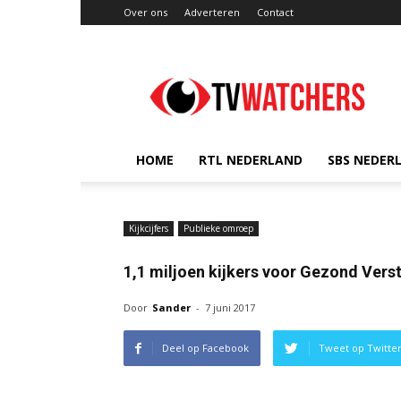
Over ons
Adverteren
Contact
TVwatchers.nl
HOME
RTL NEDERLAND
SBS NEDER
Kijkcijfers
Publieke omroep
1,1 miljoen kijkers voor Gezond Vers
Door
Sander
-
7 juni 2017
Deel op Facebook
Tweet op Twitte