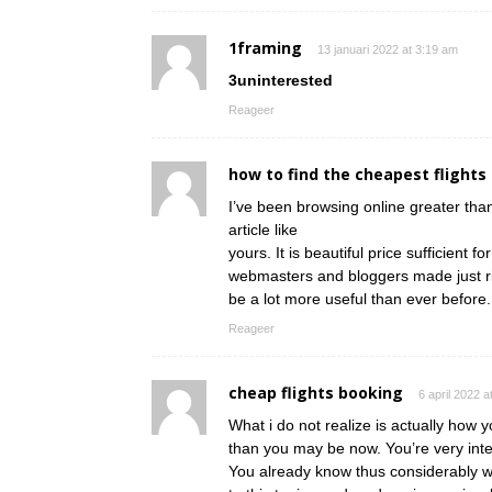
1framing
13 januari 2022 at 3:19 am
3uninterested
Reageer
how to find the cheapest flights
I’ve been browsing online greater than
article like
yours. It is beautiful price sufficient fo
webmasters and bloggers made just righ
be a lot more useful than ever before.
Reageer
cheap flights booking
6 april 2022 a
What i do not realize is actually how 
than you may be now. You’re very intel
You already know thus considerably w