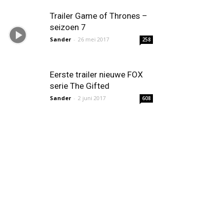
Trailer Game of Thrones –
seizoen 7
Sander
-
26 mei 2017
258
Eerste trailer nieuwe FOX
serie The Gifted
Sander
-
2 juni 2017
608