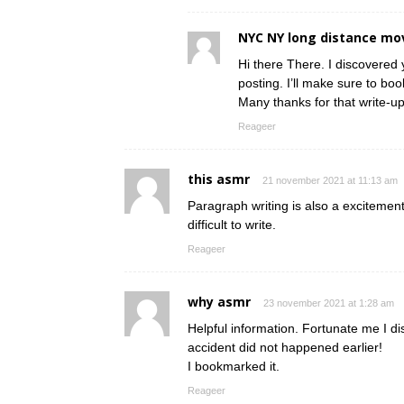
NYC NY long distance mo
Hi there There. I discovered 
posting. I’ll make sure to boo
Many thanks for that write-up.
Reageer
this asmr
21 november 2021 at 11:13 am
Paragraph writing is also a excitement,
difficult to write.
Reageer
why asmr
23 november 2021 at 1:28 am
Helpful information. Fortunate me I d
accident did not happened earlier!
I bookmarked it.
Reageer