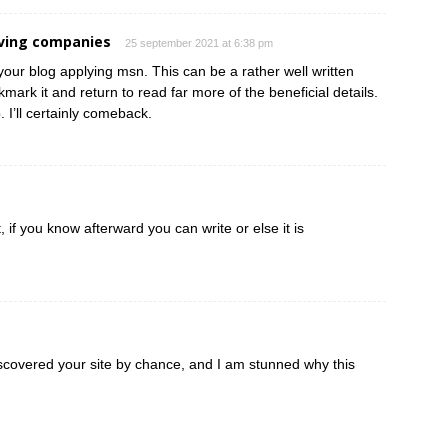
ving companies
25 september 2021 at 6:38 pm
your blog applying msn. This can be a rather well written
kmark it and return to read far more of the beneficial details.
 I’ll certainly comeback.
 if you know afterward you can write or else it is
iscovered your site by chance, and I am stunned why this