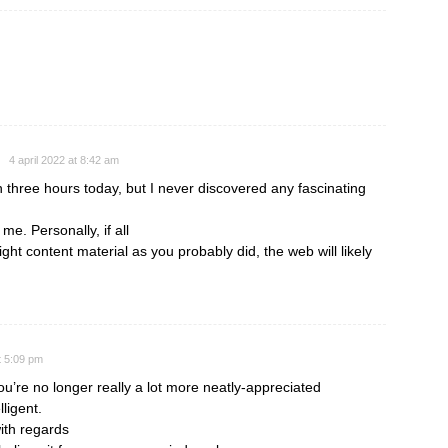
4 april 2022 at 8:42 am
 three hours today, but I never discovered any fascinating
r me. Personally, if all
t content material as you probably did, the web will likely
t 5:09 pm
you’re no longer really a lot more neatly-appreciated
ligent.
ith regards