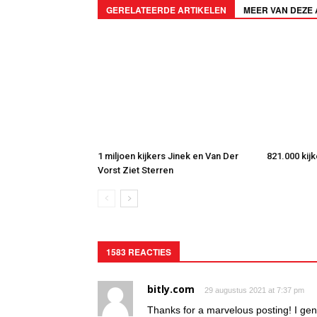
GERELATEERDE ARTIKELEN
MEER VAN DEZE
1 miljoen kijkers Jinek en Van Der
821.000 kij
Vorst Ziet Sterren
1583 REACTIES
bitly.com
29 augustus 2021 at 7:37 pm
Thanks for a marvelous posting! I gen