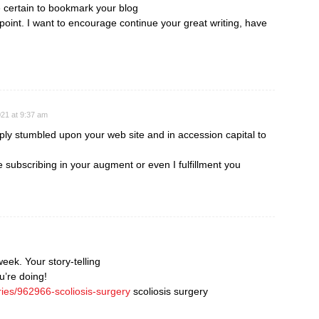
e certain to bookmark your blog
point. I want to encourage continue your great writing, have
21 at 9:37 am
mply stumbled upon your web site and in accession capital to
e subscribing in your augment or even I fulfillment you
week. Your story-telling
u’re doing!
ries/962966-scoliosis-surgery
scoliosis surgery