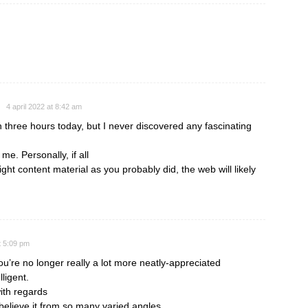
4 april 2022 at 8:42 am
 three hours today, but I never discovered any fascinating
r me. Personally, if all
t content material as you probably did, the web will likely
t 5:09 pm
you’re no longer really a lot more neatly-appreciated
ligent.
ith regards
believe it from so many varied angles.