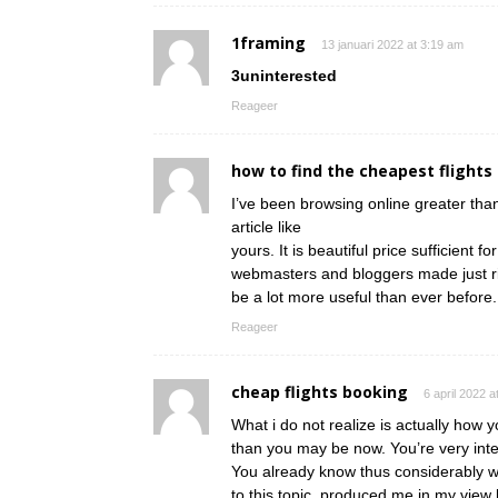
1framing
13 januari 2022 at 3:19 am
3uninterested
Reageer
how to find the cheapest flights
I’ve been browsing online greater than
article like
yours. It is beautiful price sufficient fo
webmasters and bloggers made just righ
be a lot more useful than ever before.
Reageer
cheap flights booking
6 april 2022 a
What i do not realize is actually how 
than you may be now. You’re very intel
You already know thus considerably w
to this topic, produced me in my view 