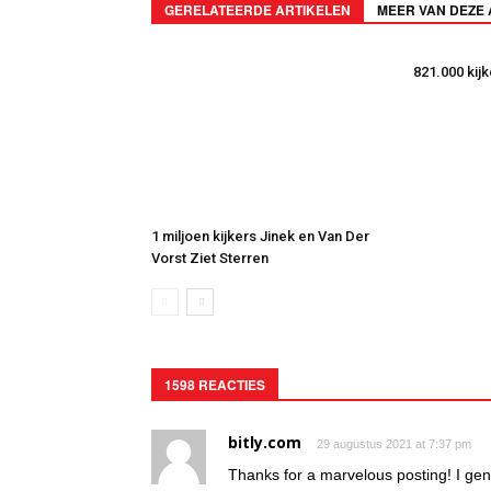
GERELATEERDE ARTIKELEN
MEER VAN DEZE
821.000 kij
1 miljoen kijkers Jinek en Van Der
Vorst Ziet Sterren
1598 REACTIES
bitly.com
29 augustus 2021 at 7:37 pm
Thanks for a marvelous posting! I gen