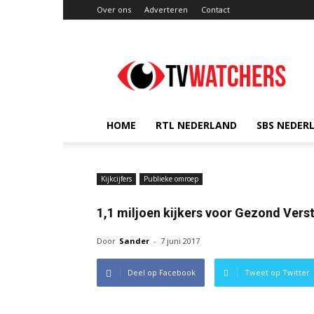
Over ons
Adverteren
Contact
TVwatchers.nl
HOME
RTL NEDERLAND
SBS NEDER
Kijkcijfers
Publieke omroep
1,1 miljoen kijkers voor Gezond Vers
Door
Sander
-
7 juni 2017
Deel op Facebook
Tweet op Twitter