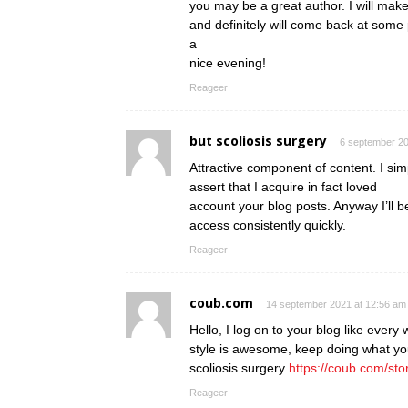
you may be a great author. I will mak
and definitely will come back at some 
a
nice evening!
Reageer
but scoliosis surgery
6 september 20
Attractive component of content. I si
assert that I acquire in fact loved
account your blog posts. Anyway I’ll b
access consistently quickly.
Reageer
coub.com
14 september 2021 at 12:56 am
Hello, I log on to your blog like every 
style is awesome, keep doing what yo
scoliosis surgery
https://coub.com/sto
Reageer