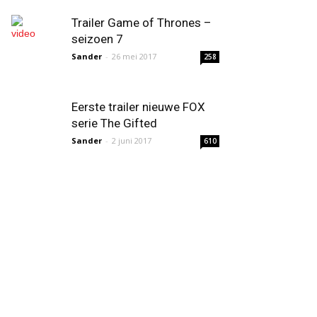
Trailer Game of Thrones –
seizoen 7
Sander
-
26 mei 2017
258
Eerste trailer nieuwe FOX
serie The Gifted
Sander
-
2 juni 2017
610