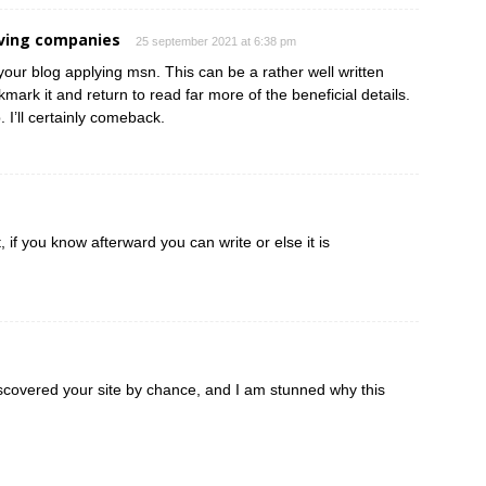
ving companies
25 september 2021 at 6:38 pm
your blog applying msn. This can be a rather well written
kmark it and return to read far more of the beneficial details.
 I’ll certainly comeback.
 if you know afterward you can write or else it is
iscovered your site by chance, and I am stunned why this