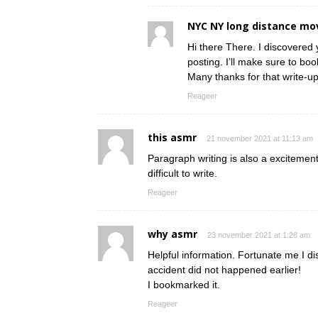
NYC NY long distance mo
Hi there There. I discovered 
posting. I’ll make sure to boo
Many thanks for that write-up.
Reageer
this asmr
21 november 2021 at 11:13 am
Paragraph writing is also a excitement,
difficult to write.
Reageer
why asmr
23 november 2021 at 1:28 am
Helpful information. Fortunate me I d
accident did not happened earlier!
I bookmarked it.
Reageer