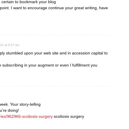
e certain to bookmark your blog
point. I want to encourage continue your great writing, have
21 at 9:37 am
mply stumbled upon your web site and in accession capital to
e subscribing in your augment or even I fulfillment you
week. Your story-telling
u’re doing!
ries/962966-scoliosis-surgery
scoliosis surgery