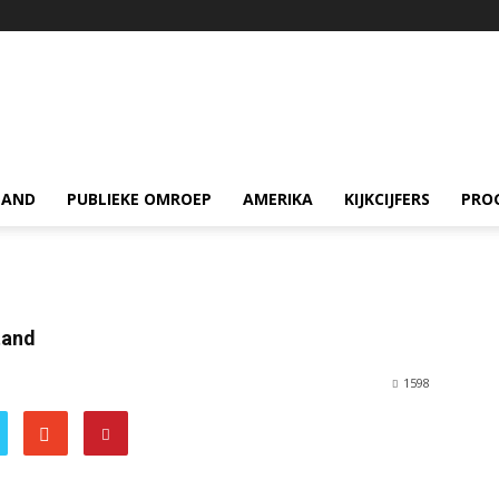
LAND
PUBLIEKE OMROEP
AMERIKA
KIJKCIJFERS
PRO
tand
1598