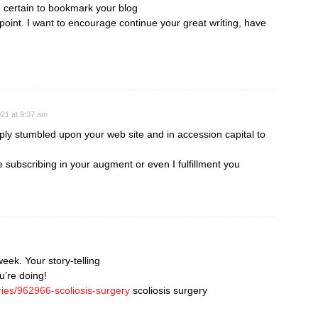
e certain to bookmark your blog
point. I want to encourage continue your great writing, have
21 at 9:37 am
mply stumbled upon your web site and in accession capital to
e subscribing in your augment or even I fulfillment you
week. Your story-telling
u’re doing!
ries/962966-scoliosis-surgery
scoliosis surgery