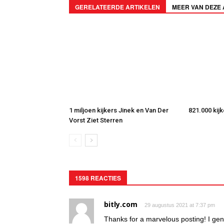
GERELATEERDE ARTIKELEN
MEER VAN DEZE
1 miljoen kijkers Jinek en Van Der
821.000 kij
Vorst Ziet Sterren
1598 REACTIES
bitly.com
29 augustus 2021 at 7:37 pm
Thanks for a marvelous posting! I gen