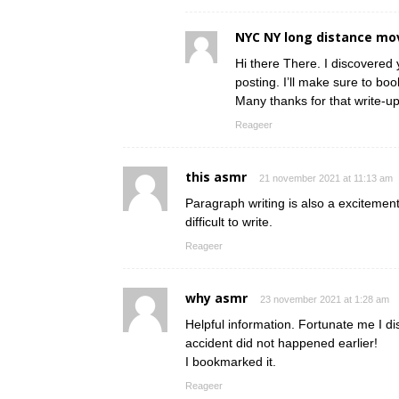
NYC NY long distance mo
Hi there There. I discovered 
posting. I’ll make sure to boo
Many thanks for that write-up.
Reageer
this asmr
21 november 2021 at 11:13 am
Paragraph writing is also a excitement,
difficult to write.
Reageer
why asmr
23 november 2021 at 1:28 am
Helpful information. Fortunate me I d
accident did not happened earlier!
I bookmarked it.
Reageer