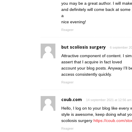
you may be a great author. I will mak
and definitely will come back at some 
a
nice evening!
Reageer
but scoliosis surgery
6 september 20
Attractive component of content. I si
assert that I acquire in fact loved
account your blog posts. Anyway I’ll b
access consistently quickly.
Reageer
coub.com
14 september 2021 at 12:56 am
Hello, I log on to your blog like every 
style is awesome, keep doing what yo
scoliosis surgery
https://coub.com/sto
Reageer