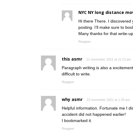
NYC NY long distance mo
Hi there There. I discovered 
posting. I’ll make sure to boo
Many thanks for that write-up.
Reageer
this asmr
21 november 2021 at 11:13 am
Paragraph writing is also a excitement,
difficult to write.
Reageer
why asmr
23 november 2021 at 1:28 am
Helpful information. Fortunate me I d
accident did not happened earlier!
I bookmarked it.
Reageer