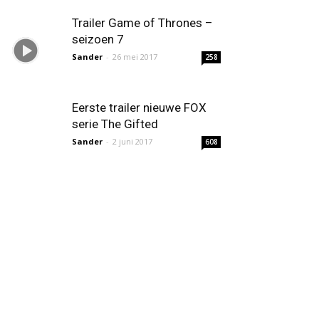
Trailer Game of Thrones –
seizoen 7
Sander
-
26 mei 2017
258
Eerste trailer nieuwe FOX
serie The Gifted
Sander
-
2 juni 2017
608