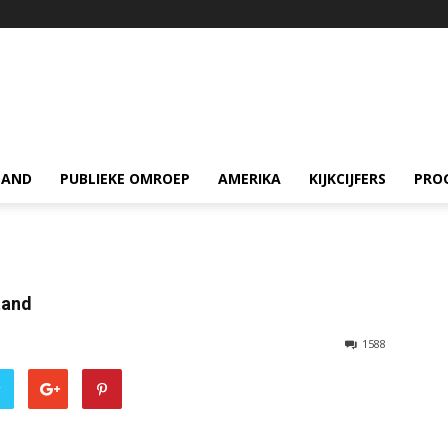
LAND
PUBLIEKE OMROEP
AMERIKA
KIJKCIJFERS
PRO
tand
1588
r