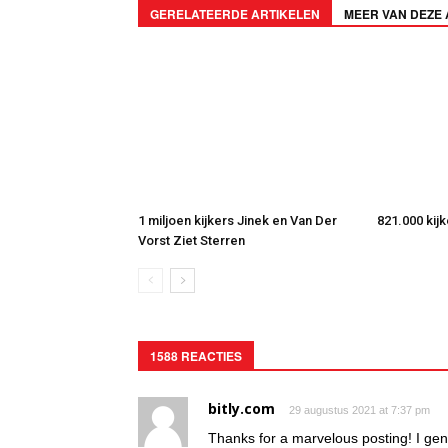
GERELATEERDE ARTIKELEN
MEER VAN DEZE
1 miljoen kijkers Jinek en Van Der
821.000 kij
Vorst Ziet Sterren
1588 REACTIES
bitly.com
29 augustus 2021 at 7:37 pm
Thanks for a marvelous posting! I gen