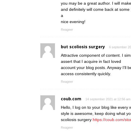
you may be a great author. I will mak
and definitely will come back at some 
a
nice evening!
Reageer
but scoliosis surgery
6 september 20
Attractive component of content. I si
assert that I acquire in fact loved
account your blog posts. Anyway I’ll b
access consistently quickly.
Reageer
coub.com
14 september 2021 at 12:56 am
Hello, I log on to your blog like every 
style is awesome, keep doing what yo
scoliosis surgery
https://coub.com/sto
Reageer