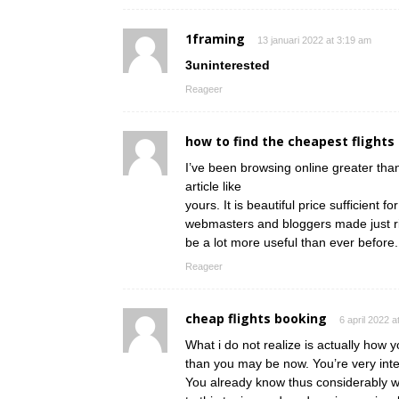
1framing
13 januari 2022 at 3:19 am
3uninterested
Reageer
how to find the cheapest flights
I’ve been browsing online greater than
article like
yours. It is beautiful price sufficient fo
webmasters and bloggers made just righ
be a lot more useful than ever before.
Reageer
cheap flights booking
6 april 2022 a
What i do not realize is actually how 
than you may be now. You’re very intel
You already know thus considerably w