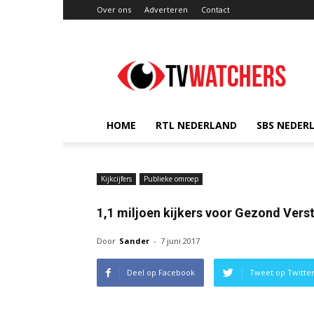
Over ons
Adverteren
Contact
TVwatchers.nl
HOME
RTL NEDERLAND
SBS NEDER
Kijkcijfers
Publieke omroep
1,1 miljoen kijkers voor Gezond Vers
Door
Sander
-
7 juni 2017
Deel op Facebook
Tweet op Twitte