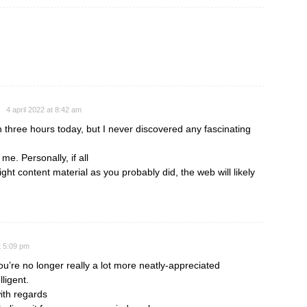
4 april 2022 at 8:42 am
 three hours today, but I never discovered any fascinating
r me. Personally, if all
t content material as you probably did, the web will likely
t 5:09 pm
you’re no longer really a lot more neatly-appreciated
ligent.
ith regards