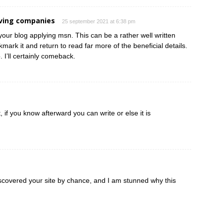
ving companies
25 september 2021 at 6:38 pm
your blog applying msn. This can be a rather well written
kmark it and return to read far more of the beneficial details.
 I’ll certainly comeback.
 if you know afterward you can write or else it is
iscovered your site by chance, and I am stunned why this