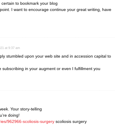
e certain to bookmark your blog
point. I want to encourage continue your great writing, have
21 at 9:37 am
mply stumbled upon your web site and in accession capital to
e subscribing in your augment or even I fulfillment you
week. Your story-telling
u’re doing!
ries/962966-scoliosis-surgery
scoliosis surgery