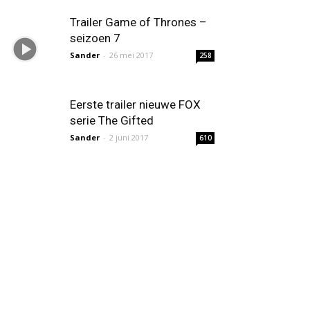
Trailer Game of Thrones –
seizoen 7
Sander
-
26 mei 2017
258
Eerste trailer nieuwe FOX
serie The Gifted
Sander
-
2 juni 2017
610