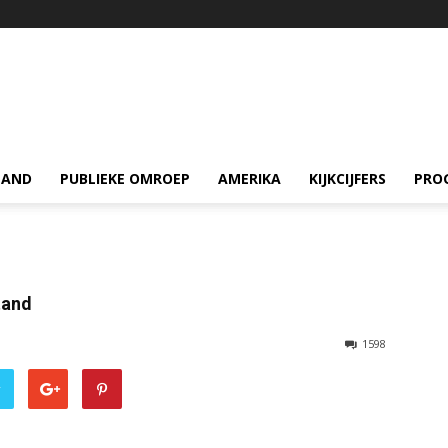
LAND
PUBLIEKE OMROEP
AMERIKA
KIJKCIJFERS
PRO
tand
1598
r