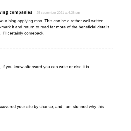
ving companies
25 september 2021 at 6:38 pm
your blog applying msn. This can be a rather well written
kmark it and return to read far more of the beneficial details.
 I’ll certainly comeback.
 if you know afterward you can write or else it is
iscovered your site by chance, and I am stunned why this