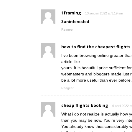
1framing
13 januari 2022 at 3:19 am
3uninterested
Reageer
how to find the cheapest flights
I’ve been browsing online greater than
article like
yours. It is beautiful price sufficient fo
webmasters and bloggers made just righ
be a lot more useful than ever before.
Reageer
cheap flights booking
6 april 2022 a
What i do not realize is actually how 
than you may be now. You’re very intel
You already know thus considerably w