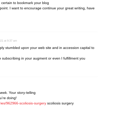
e certain to bookmark your blog
point. I want to encourage continue your great writing, have
21 at 9:37 am
mply stumbled upon your web site and in accession capital to
e subscribing in your augment or even I fulfillment you
week. Your story-telling
u’re doing!
ries/962966-scoliosis-surgery
scoliosis surgery