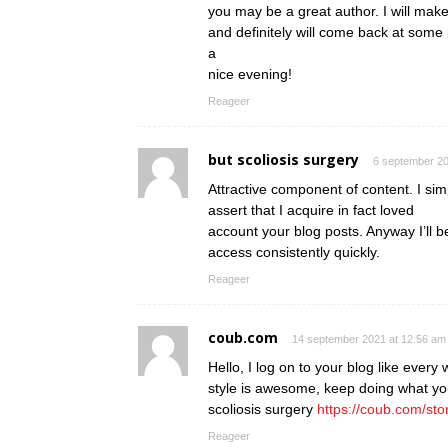
you may be a great author. I will mak
and definitely will come back at some 
a
nice evening!
Reageer
but scoliosis surgery
6 september 20
Attractive component of content. I si
assert that I acquire in fact loved
account your blog posts. Anyway I’ll b
access consistently quickly.
Reageer
coub.com
14 september 2021 at 12:56 am
Hello, I log on to your blog like every 
style is awesome, keep doing what yo
scoliosis surgery
https://coub.com/sto
Reageer