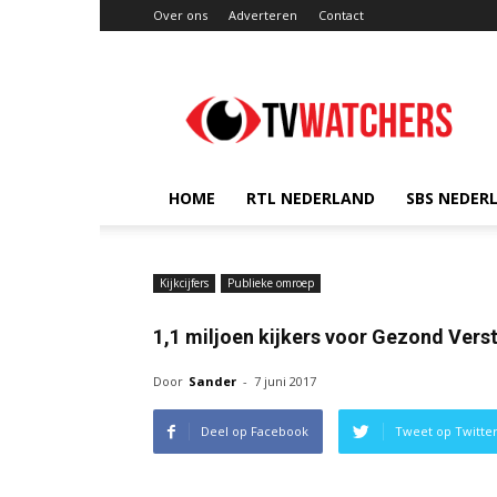
Over ons
Adverteren
Contact
TVwatchers.nl
HOME
RTL NEDERLAND
SBS NEDER
Kijkcijfers
Publieke omroep
1,1 miljoen kijkers voor Gezond Vers
Door
Sander
-
7 juni 2017
Deel op Facebook
Tweet op Twitte