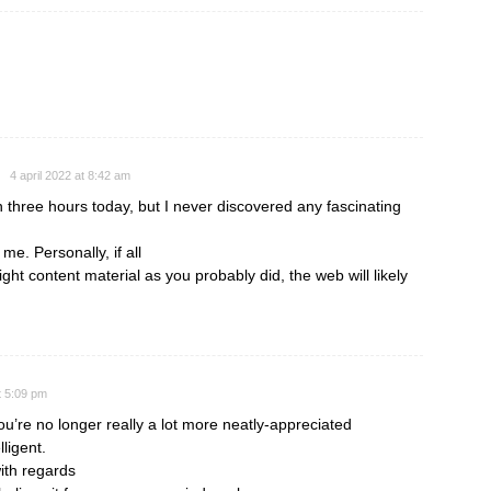
4 april 2022 at 8:42 am
 three hours today, but I never discovered any fascinating
r me. Personally, if all
t content material as you probably did, the web will likely
t 5:09 pm
you’re no longer really a lot more neatly-appreciated
ligent.
ith regards