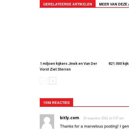
GERELATEERDE ARTIKELEN
MEER VAN DEZE
1 miljoen kijkers Jinek en Van Der
821.000 kij
Vorst Ziet Sterren
1598 REACTIES
bitly.com
29 augustus 2021 at 7:37 pm
Thanks for a marvelous posting! I gen