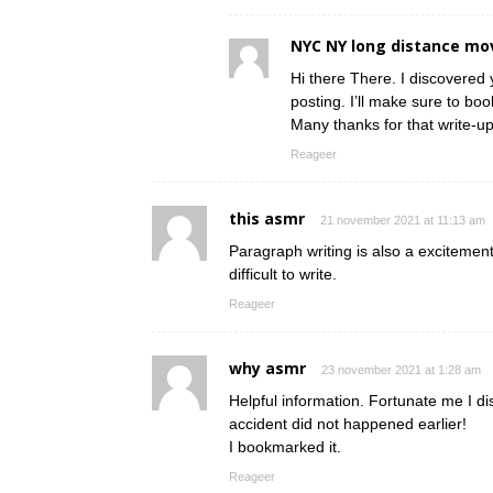
NYC NY long distance mo
Hi there There. I discovered 
posting. I’ll make sure to boo
Many thanks for that write-up.
Reageer
this asmr
21 november 2021 at 11:13 am
Paragraph writing is also a excitement,
difficult to write.
Reageer
why asmr
23 november 2021 at 1:28 am
Helpful information. Fortunate me I d
accident did not happened earlier!
I bookmarked it.
Reageer