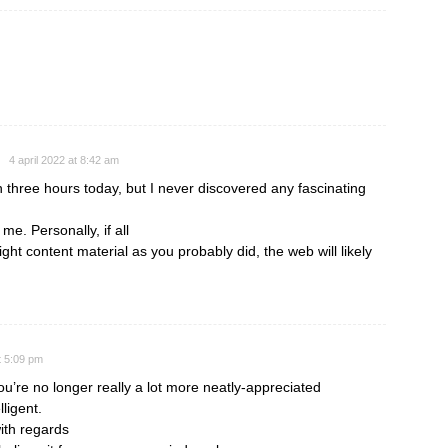
4 april 2022 at 8:42 am
 three hours today, but I never discovered any fascinating
r me. Personally, if all
t content material as you probably did, the web will likely
t 5:09 pm
you’re no longer really a lot more neatly-appreciated
ligent.
ith regards