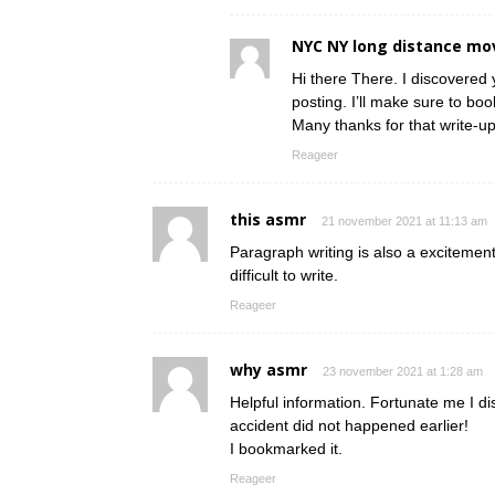
NYC NY long distance mo
Hi there There. I discovered 
posting. I’ll make sure to boo
Many thanks for that write-up.
Reageer
this asmr
21 november 2021 at 11:13 am
Paragraph writing is also a excitement,
difficult to write.
Reageer
why asmr
23 november 2021 at 1:28 am
Helpful information. Fortunate me I d
accident did not happened earlier!
I bookmarked it.
Reageer