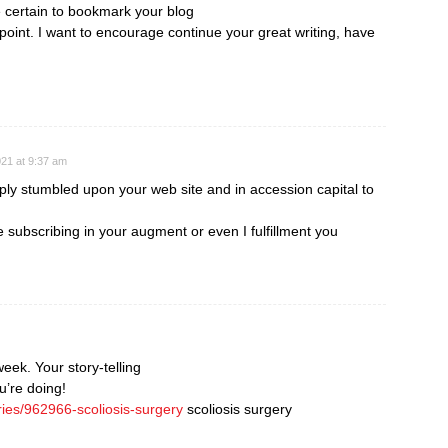
e certain to bookmark your blog
point. I want to encourage continue your great writing, have
21 at 9:37 am
mply stumbled upon your web site and in accession capital to
e subscribing in your augment or even I fulfillment you
week. Your story-telling
u’re doing!
ries/962966-scoliosis-surgery
scoliosis surgery