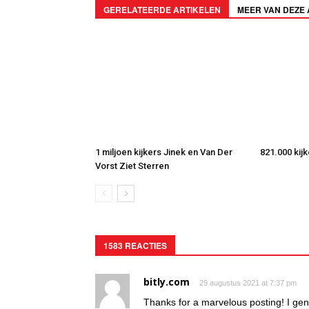
GERELATEERDE ARTIKELEN
MEER VAN DEZE
1 miljoen kijkers Jinek en Van Der
821.000 kij
Vorst Ziet Sterren
1583 REACTIES
bitly.com
29 augustus 2021 at 7:37 pm
Thanks for a marvelous posting! I gen