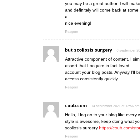
you may be a great author. I will mak
and definitely will come back at some 
a
nice evening!
Reageer
but scoliosis surgery
6 september 20
Attractive component of content. I si
assert that I acquire in fact loved
account your blog posts. Anyway I’ll b
access consistently quickly.
Reageer
coub.com
14 september 2021 at 12:56 am
Hello, I log on to your blog like every 
style is awesome, keep doing what yo
scoliosis surgery
https://coub.com/sto
Reageer