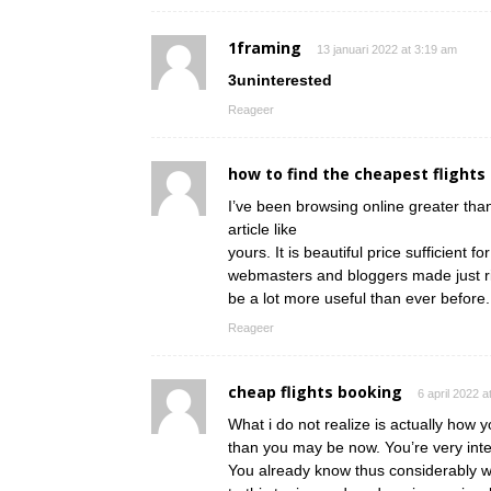
1framing
13 januari 2022 at 3:19 am
3uninterested
Reageer
how to find the cheapest flights
I’ve been browsing online greater than
article like
yours. It is beautiful price sufficient fo
webmasters and bloggers made just righ
be a lot more useful than ever before.
Reageer
cheap flights booking
6 april 2022 a
What i do not realize is actually how 
than you may be now. You’re very intel
You already know thus considerably w