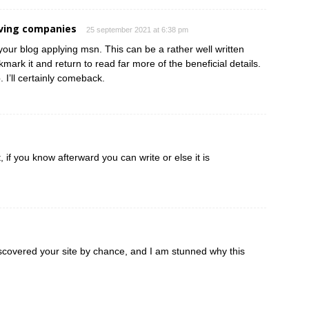
ving companies
25 september 2021 at 6:38 pm
your blog applying msn. This can be a rather well written
kmark it and return to read far more of the beneficial details.
 I’ll certainly comeback.
 if you know afterward you can write or else it is
iscovered your site by chance, and I am stunned why this