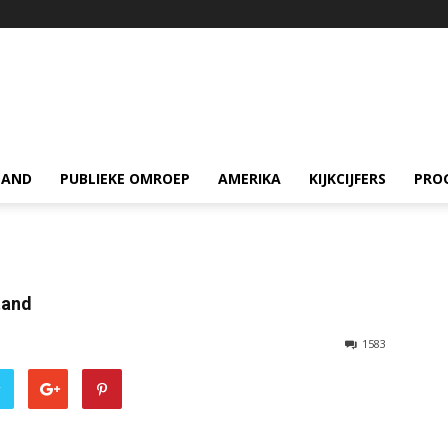
LAND
PUBLIEKE OMROEP
AMERIKA
KIJKCIJFERS
PRO
tand
1583
r