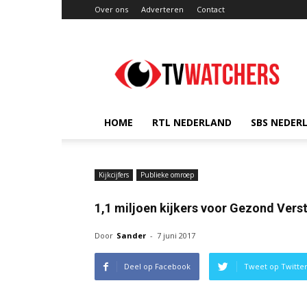
Over ons
Adverteren
Contact
TVwatchers.nl
HOME
RTL NEDERLAND
SBS NEDER
Kijkcijfers
Publieke omroep
1,1 miljoen kijkers voor Gezond Vers
Door
Sander
-
7 juni 2017
Deel op Facebook
Tweet op Twitte