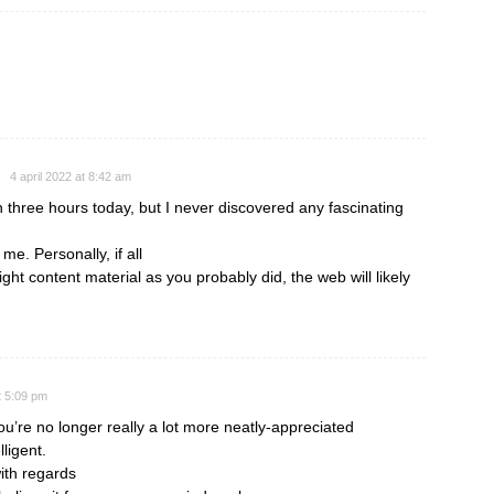
4 april 2022 at 8:42 am
 three hours today, but I never discovered any fascinating
r me. Personally, if all
t content material as you probably did, the web will likely
t 5:09 pm
you’re no longer really a lot more neatly-appreciated
ligent.
ith regards