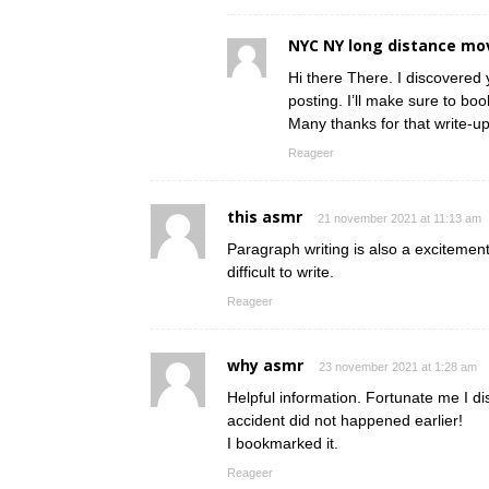
NYC NY long distance mo
Hi there There. I discovered 
posting. I’ll make sure to boo
Many thanks for that write-up.
Reageer
this asmr
21 november 2021 at 11:13 am
Paragraph writing is also a excitement,
difficult to write.
Reageer
why asmr
23 november 2021 at 1:28 am
Helpful information. Fortunate me I d
accident did not happened earlier!
I bookmarked it.
Reageer