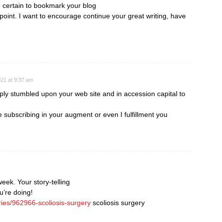
e certain to bookmark your blog
point. I want to encourage continue your great writing, have
21 at 9:37 am
mply stumbled upon your web site and in accession capital to
e subscribing in your augment or even I fulfillment you
week. Your story-telling
u’re doing!
ries/962966-scoliosis-surgery
scoliosis surgery