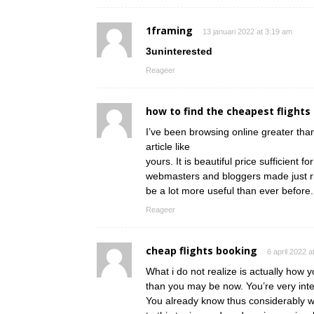
1framing
13 januari 2022 at 3:19 am
3uninterested
Reageer
how to find the cheapest flights
I’ve been browsing online greater than
article like
yours. It is beautiful price sufficient fo
webmasters and bloggers made just righ
be a lot more useful than ever before.
Reageer
cheap flights booking
6 april 2022 a
What i do not realize is actually how 
than you may be now. You’re very intel
You already know thus considerably w