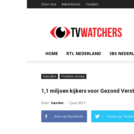
Over ons
Adverteren
Contact
TVwatchers.nl
HOME
RTL NEDERLAND
SBS NEDER
Kijkcijfers
Publieke omroep
1,1 miljoen kijkers voor Gezond Vers
Door
Sander
-
7 juni 2017
Deel op Facebook
Tweet op Twitte