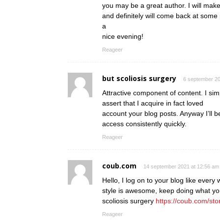
you may be a great author. I will mak
and definitely will come back at some 
a
nice evening!
Reageer
but scoliosis surgery
6 september 20
Attractive component of content. I si
assert that I acquire in fact loved
account your blog posts. Anyway I’ll b
access consistently quickly.
Reageer
coub.com
14 september 2021 at 12:56 am
Hello, I log on to your blog like every 
style is awesome, keep doing what yo
scoliosis surgery
https://coub.com/sto
Reageer