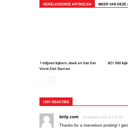
GERELATEERDE ARTIKELEN
MEER VAN DEZE
1 miljoen kijkers Jinek en Van Der
821.000 kij
Vorst Ziet Sterren
1591 REACTIES
bitly.com
29 augustus 2021 at 7:37 pm
Thanks for a marvelous posting! I gen