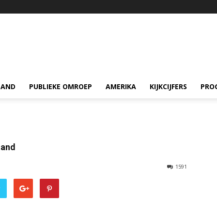
LAND
PUBLIEKE OMROEP
AMERIKA
KIJKCIJFERS
PRO
tand
1591
r