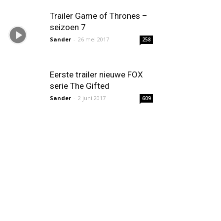
Trailer Game of Thrones –
seizoen 7
Sander
-
26 mei 2017
258
Eerste trailer nieuwe FOX
serie The Gifted
Sander
-
2 juni 2017
609