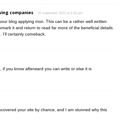
ving companies
25 september 2021 at 6:38 pm
your blog applying msn. This can be a rather well written
kmark it and return to read far more of the beneficial details.
 I’ll certainly comeback.
 if you know afterward you can write or else it is
iscovered your site by chance, and I am stunned why this