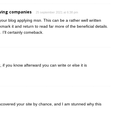
ving companies
25 september 2021 at 6:38 pm
your blog applying msn. This can be a rather well written
kmark it and return to read far more of the beneficial details.
 I’ll certainly comeback.
 if you know afterward you can write or else it is
iscovered your site by chance, and I am stunned why this