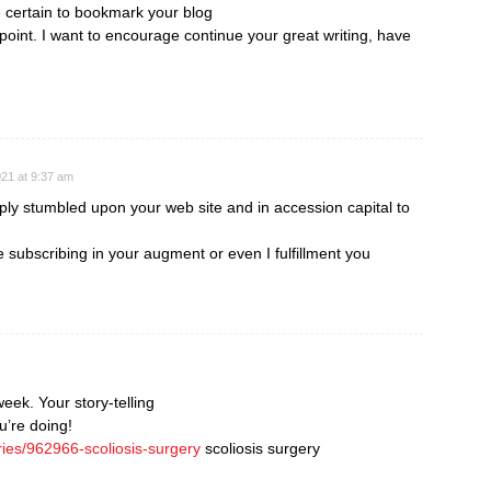
e certain to bookmark your blog
point. I want to encourage continue your great writing, have
21 at 9:37 am
mply stumbled upon your web site and in accession capital to
e subscribing in your augment or even I fulfillment you
week. Your story-telling
u’re doing!
ries/962966-scoliosis-surgery
scoliosis surgery