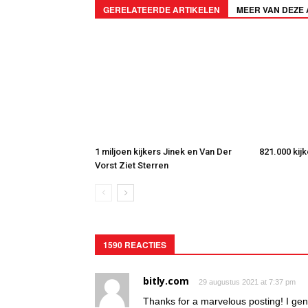
GERELATEERDE ARTIKELEN
MEER VAN DEZE
1 miljoen kijkers Jinek en Van Der
821.000 kij
Vorst Ziet Sterren
1590 REACTIES
bitly.com
29 augustus 2021 at 7:37 pm
Thanks for a marvelous posting! I gen