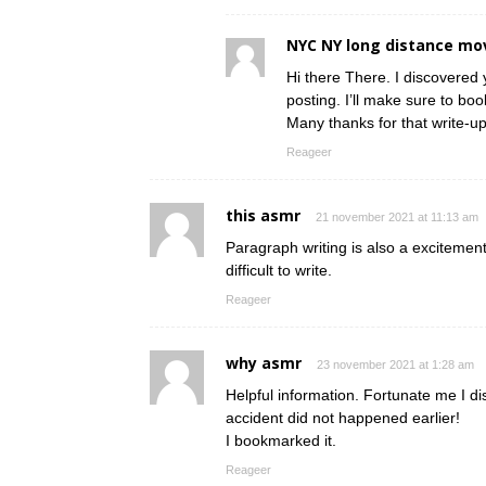
NYC NY long distance mo
Hi there There. I discovered 
posting. I’ll make sure to boo
Many thanks for that write-up.
Reageer
this asmr
21 november 2021 at 11:13 am
Paragraph writing is also a excitement,
difficult to write.
Reageer
why asmr
23 november 2021 at 1:28 am
Helpful information. Fortunate me I d
accident did not happened earlier!
I bookmarked it.
Reageer