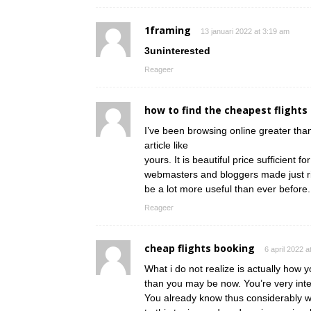
1framing
13 januari 2022 at 3:19 am
3uninterested
Reageer
how to find the cheapest flights
I’ve been browsing online greater than
article like
yours. It is beautiful price sufficient fo
webmasters and bloggers made just righ
be a lot more useful than ever before.
Reageer
cheap flights booking
6 april 2022 a
What i do not realize is actually how 
than you may be now. You’re very intel
You already know thus considerably w