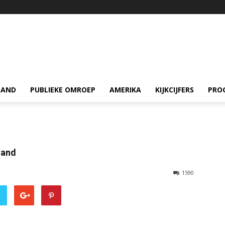
LAND
PUBLIEKE OMROEP
AMERIKA
KIJKCIJFERS
PRO
tand
1590
r