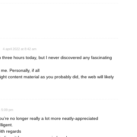
4 april 2022 at 8:42 am
 three hours today, but I never discovered any fascinating
r me. Personally, if all
t content material as you probably did, the web will likely
t 5:09 pm
you’re no longer really a lot more neatly-appreciated
ligent.
ith regards