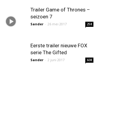
Trailer Game of Thrones –
seizoen 7
Sander
-
26 mei 2017
258
Eerste trailer nieuwe FOX
serie The Gifted
Sander
-
2 juni 2017
608