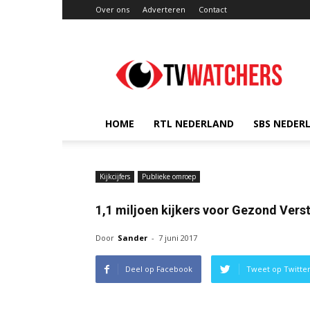
Over ons
Adverteren
Contact
TVwatchers.nl
HOME
RTL NEDERLAND
SBS NEDER
Kijkcijfers
Publieke omroep
1,1 miljoen kijkers voor Gezond Vers
Door
Sander
-
7 juni 2017
Deel op Facebook
Tweet op Twitte