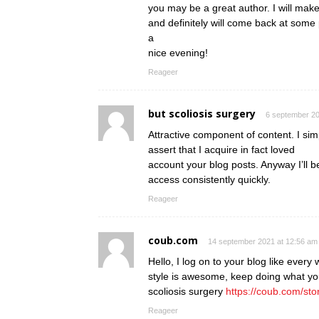
you may be a great author. I will mak
and definitely will come back at some 
a
nice evening!
Reageer
but scoliosis surgery
6 september 20
Attractive component of content. I si
assert that I acquire in fact loved
account your blog posts. Anyway I’ll b
access consistently quickly.
Reageer
coub.com
14 september 2021 at 12:56 am
Hello, I log on to your blog like every 
style is awesome, keep doing what yo
scoliosis surgery
https://coub.com/sto
Reageer