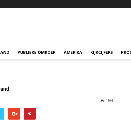
LAND
PUBLIEKE OMROEP
AMERIKA
KIJKCIJFERS
PRO
tand
1594
r