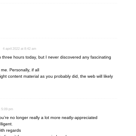
4 april 2022 at 8:42 am
 three hours today, but I never discovered any fascinating
r me. Personally, if all
t content material as you probably did, the web will likely
t 5:09 pm
you’re no longer really a lot more neatly-appreciated
ligent.
ith regards