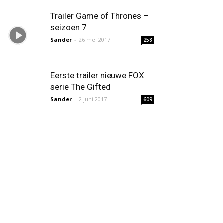
Trailer Game of Thrones –
seizoen 7
Sander
-
26 mei 2017
258
Eerste trailer nieuwe FOX
serie The Gifted
Sander
-
2 juni 2017
609