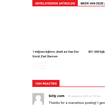
GERELATEERDE ARTIKELEN
MEER VAN DEZE
1 miljoen kijkers Jinek en Van Der
821.000 kij
Vorst Ziet Sterren
1594 REACTIES
bitly.com
29 augustus 2021 at 7:37 pm
Thanks for a marvelous posting! I gen