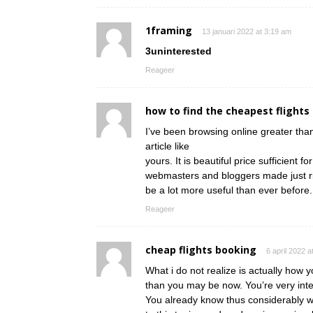
1framing
13 januari 2022 at 3:19 am
3uninterested
Reageer
how to find the cheapest flights
I’ve been browsing online greater than
article like
yours. It is beautiful price sufficient fo
webmasters and bloggers made just righ
be a lot more useful than ever before.
Reageer
cheap flights booking
6 april 2022 a
What i do not realize is actually how 
than you may be now. You’re very intel
You already know thus considerably w