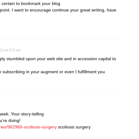
e certain to bookmark your blog
point. I want to encourage continue your great writing, have
21 at 9:37 am
mply stumbled upon your web site and in accession capital to
e subscribing in your augment or even I fulfillment you
week. Your story-telling
u’re doing!
ries/962966-scoliosis-surgery
scoliosis surgery