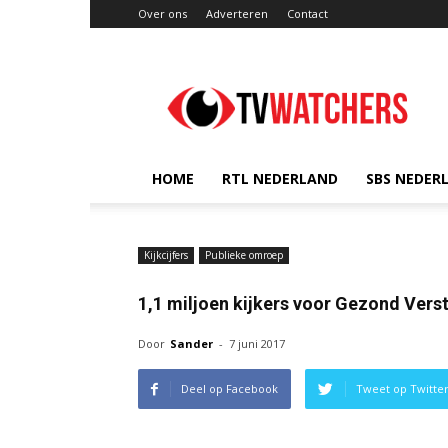
Over ons
Adverteren
Contact
TVwatchers.nl
HOME
RTL NEDERLAND
SBS NEDER
Kijkcijfers
Publieke omroep
1,1 miljoen kijkers voor Gezond Vers
Door
Sander
-
7 juni 2017
Deel op Facebook
Tweet op Twitte