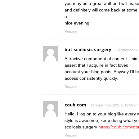
you may be a great author. I will mak
and definitely will come back at some 
a
nice evening!
Reageer
but scoliosis surgery
6 september 20
Attractive component of content. I si
assert that I acquire in fact loved
account your blog posts. Anyway I’ll b
access consistently quickly.
Reageer
coub.com
14 september 2021 at 12:56 am
Hello, I log on to your blog like every 
style is awesome, keep doing what yo
scoliosis surgery
https://coub.com/sto
Reageer