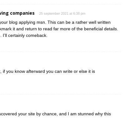
ving companies
25 september 2021 at 6:38 pm
your blog applying msn. This can be a rather well written
kmark it and return to read far more of the beneficial details.
 I’ll certainly comeback.
 if you know afterward you can write or else it is
iscovered your site by chance, and I am stunned why this