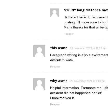
NYC NY long distance mo
Hi there There. I discovered 
posting. I’ll make sure to boo
Many thanks for that write-up.
Reageer
this asmr
21 november 2021 at 11:13 am
Paragraph writing is also a excitement,
difficult to write.
Reageer
why asmr
23 november 2021 at 1:28 am
Helpful information. Fortunate me I d
accident did not happened earlier!
I bookmarked it.
Reageer