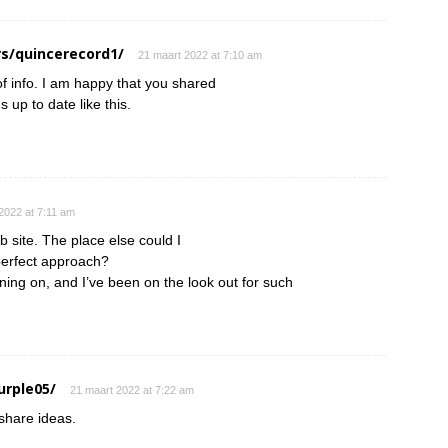
s/quincerecord1/
21 maart 2022 at 7:10 am
 of info. I am happy that you shared
s up to date like this.
2022 at 7:11 am
 site. The place else could I
 perfect approach?
nning on, and I’ve been on the look out for such
urple05/
21 maart 2022 at 7:22 am
 share ideas.