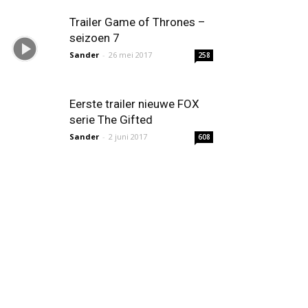
Trailer Game of Thrones –
seizoen 7
Sander
-
26 mei 2017
258
Eerste trailer nieuwe FOX
serie The Gifted
Sander
-
2 juni 2017
608