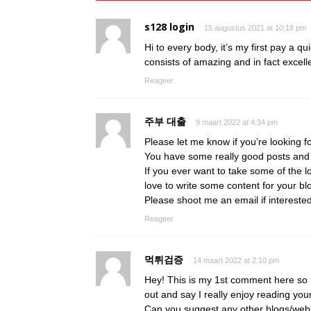
s128 login
15 augustus 2021 at 10:18 pm
Hi to every body, it’s my first pay a qu
consists of amazing and in fact excelle
Reageer
주부 대출
9 maart 2022 at 4:34 pm
Please let me know if you’re looking fo
You have some really good posts and I
If you ever want to take some of the lo
love to write some content for your bl
Please shoot me an email if intereste
Reageer
먹튀검증
14 maart 2022 at 2:10 pm
Hey! This is my 1st comment here so I
out and say I really enjoy reading you
Can you suggest any other blogs/webs