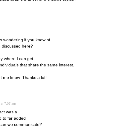
s wondering if you knew of
s discussed here?
ity where I can get
dividuals that share the same interest.
et me know. Thanks a lot!
 at 7:07 am
fact was a
 to far added
w can we communicate?