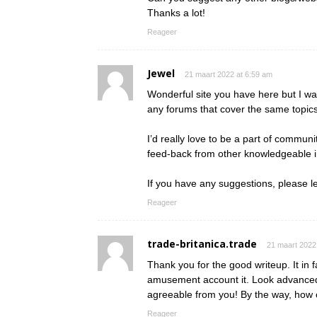
Thanks a lot!
Reageer
Jewel
21 maart 2022 at 6:59 am
Wonderful site you have here but I wa
any forums that cover the same topic
I’d really love to be a part of commun
feed-back from other knowledgeable in
If you have any suggestions, please l
Reageer
trade-britanica.trade
21 maart 2022
Thank you for the good writeup. It in 
amusement account it. Look advanced
agreeable from you! By the way, ho
Reageer