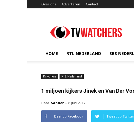
Over ons
Adverteren
Contact
TVwatchers.nl
HOME
RTL NEDERLAND
SBS NEDER
Kijkcijfers
RTL Nederland
1 miljoen kijkers Jinek en Van Der Vo
Door
Sander
-
8 juni 2017
Deel op Facebook
Tweet op Twitte