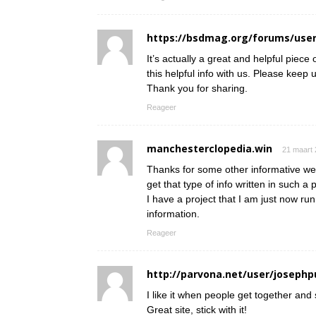
https://bsdmag.org/forums/user
It’s actually a great and helpful piece
this helpful info with us. Please keep u
Thank you for sharing.
Reageer
manchesterclopedia.win
21 maart 
Thanks for some other informative web
get that type of info written in such a
I have a project that I am just now ru
information.
Reageer
http://parvona.net/user/josephp
I like it when people get together and
Great site, stick with it!