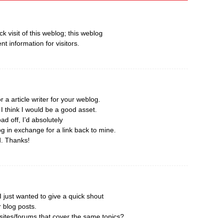
ick visit of this weblog; this weblog
nt information for visitors.
r a article writer for your weblog.
 think I would be a good asset.
ad off, I’d absolutely
og in exchange for a link back to mine.
d. Thanks!
 just wanted to give a quick shout
r blog posts.
ites/forums that cover the same topics?