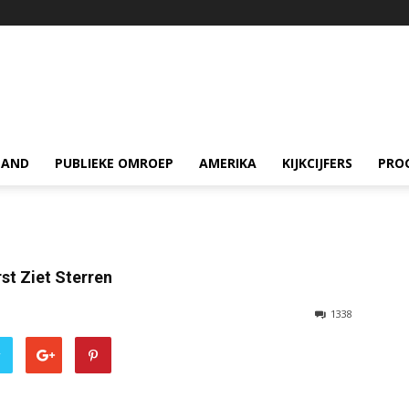
LAND
PUBLIEKE OMROEP
AMERIKA
KIJKCIJFERS
PRO
rst Ziet Sterren
1338
r