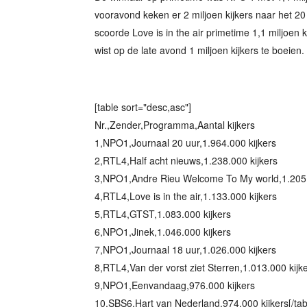
vooravond keken er 2 miljoen kijkers naar het 2
scoorde Love is in the air primetime 1,1 miljoen k
wist op de late avond 1 miljoen kijkers te boeien. 
[table sort="desc,asc"]
Nr.,Zender,Programma,Aantal kijkers
1,NPO1,Journaal 20 uur,1.964.000 kijkers
2,RTL4,Half acht nieuws,1.238.000 kijkers
3,NPO1,Andre Rieu Welcome To My world,1.205.
4,RTL4,Love is in the air,1.133.000 kijkers
5,RTL4,GTST,1.083.000 kijkers
6,NPO1,Jinek,1.046.000 kijkers
7,NPO1,Journaal 18 uur,1.026.000 kijkers
8,RTL4,Van der vorst ziet Sterren,1.013.000 kijk
9,NPO1,Eenvandaag,976.000 kijkers
10,SBS6,Hart van Nederland,974.000 kijkers[/tab