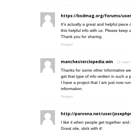
https://bsdmag.org/forums/user
It’s actually a great and helpful piece
this helpful info with us. Please keep u
Thank you for sharing.
Reageer
manchesterclopedia.win
21 maart 
Thanks for some other informative web
get that type of info written in such a
I have a project that I am just now ru
information.
Reageer
http://parvona.net/user/josephp
I like it when people get together and
Great site, stick with it!