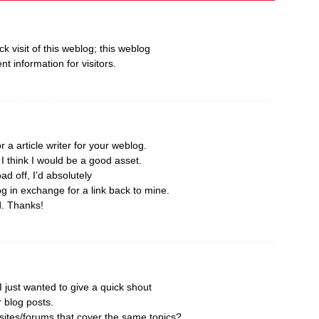
ick visit of this weblog; this weblog
nt information for visitors.
r a article writer for your weblog.
 think I would be a good asset.
ad off, I’d absolutely
og in exchange for a link back to mine.
d. Thanks!
 just wanted to give a quick shout
r blog posts.
ites/forums that cover the same topics?