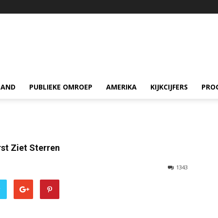
LAND
PUBLIEKE OMROEP
AMERIKA
KIJKCIJFERS
PRO
rst Ziet Sterren
1343
r