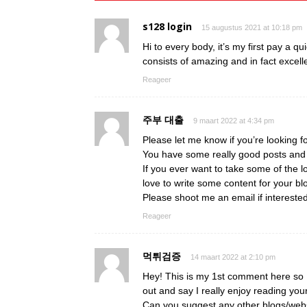
s128 login
15 augustus 2021 at 10:18 pm
Hi to every body, it’s my first pay a qu
consists of amazing and in fact excelle
Reageer
주부 대출
9 maart 2022 at 4:34 pm
Please let me know if you’re looking fo
You have some really good posts and I
If you ever want to take some of the lo
love to write some content for your bl
Please shoot me an email if intereste
Reageer
먹튀검증
14 maart 2022 at 2:10 pm
Hey! This is my 1st comment here so I
out and say I really enjoy reading you
Can you suggest any other blogs/webs