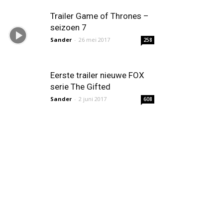
Trailer Game of Thrones –
seizoen 7
Sander
-
26 mei 2017
258
Eerste trailer nieuwe FOX
serie The Gifted
Sander
-
2 juni 2017
608