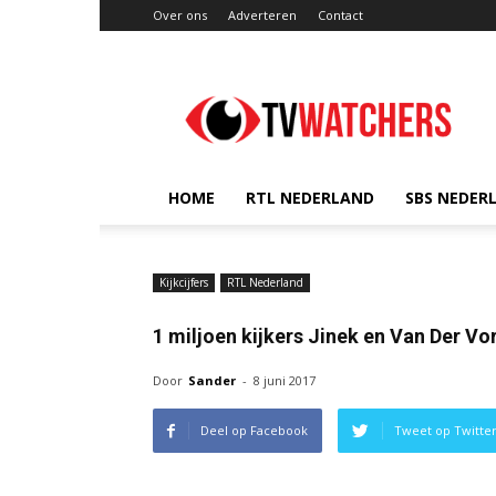
Over ons
Adverteren
Contact
TVwatchers.nl
HOME
RTL NEDERLAND
SBS NEDER
Kijkcijfers
RTL Nederland
1 miljoen kijkers Jinek en Van Der Vo
Door
Sander
-
8 juni 2017
Deel op Facebook
Tweet op Twitte