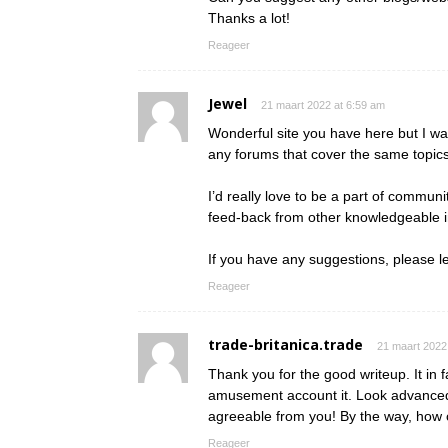
Thanks a lot!
Reageer
Jewel
21 maart 2022 at 6:59 am
Wonderful site you have here but I wa
any forums that cover the same topic
I’d really love to be a part of commun
feed-back from other knowledgeable in
If you have any suggestions, please l
Reageer
trade-britanica.trade
21 maart 2022
Thank you for the good writeup. It in 
amusement account it. Look advanced
agreeable from you! By the way, ho
Reageer