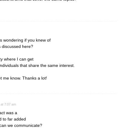
s wondering if you knew of
s discussed here?
ity where I can get
dividuals that share the same interest.
et me know. Thanks a lot!
 at 7:07 am
fact was a
 to far added
w can we communicate?