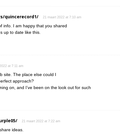
s/quincerecord1/
21 maart 2022 at 7:10 am
 of info. I am happy that you shared
s up to date like this.
2022 at 7:11 am
 site. The place else could I
 perfect approach?
nning on, and I’ve been on the look out for such
urple05/
21 maart 2022 at 7:22 am
 share ideas.