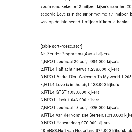
vooravond keken er 2 miljoen kijkers naar het 2
scoorde Love is in the air primetime 1,1 miljoen k
wist op de late avond 1 miljoen kijkers te boeien. 
[table sort="desc,asc"]
Nr.,Zender,Programma,Aantal kijkers
1,NPO1,Journaal 20 uur,1.964.000 kijkers
2,RTL4,Half acht nieuws,1.238.000 kijkers
3,NPO1,Andre Rieu Welcome To My world,1.205.
4,RTL4,Love is in the air,1.133.000 kijkers
5,RTL4,GTST,1.083.000 kijkers
6,NPO1,Jinek,1.046.000 kijkers
7,NPO1,Journaal 18 uur,1.026.000 kijkers
8,RTL4,Van der vorst ziet Sterren,1.013.000 kijk
9,NPO1,Eenvandaag,976.000 kijkers
10,SBS6,Hart van Nederland,974.000 kijkers[/tab