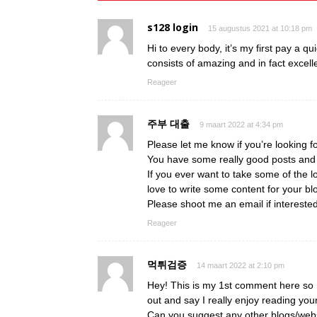
s128 login
15 augustus 2021 at 10:18 pm
Hi to every body, it’s my first pay a qu
consists of amazing and in fact excelle
Reageer
주부 대출
9 maart 2022 at 4:34 pm
Please let me know if you’re looking fo
You have some really good posts and I
If you ever want to take some of the lo
love to write some content for your bl
Please shoot me an email if intereste
Reageer
먹튀검증
14 maart 2022 at 2:10 pm
Hey! This is my 1st comment here so I
out and say I really enjoy reading you
Can you suggest any other blogs/webs