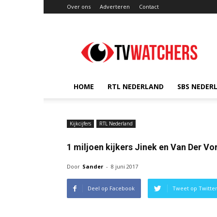
Over ons
Adverteren
Contact
TVwatchers.nl
HOME
RTL NEDERLAND
SBS NEDER
Kijkcijfers
RTL Nederland
1 miljoen kijkers Jinek en Van Der Vo
Door
Sander
-
8 juni 2017
Deel op Facebook
Tweet op Twitte