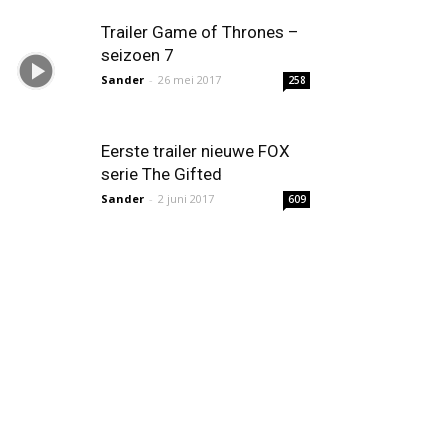
Trailer Game of Thrones –
seizoen 7
Sander
-
26 mei 2017
258
Eerste trailer nieuwe FOX
serie The Gifted
Sander
-
2 juni 2017
609