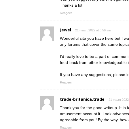
Thanks a lot!
Reageer
Jewel
21 maart 2022 at 6:59 am
Wonderful site you have here but I wa
any forums that cover the same topic
I’d really love to be a part of commun
feed-back from other knowledgeable in
If you have any suggestions, please l
Reageer
trade-britanica.trade
21 maart 2022
Thank you for the good writeup. It in 
amusement account it. Look advanced
agreeable from you! By the way, ho
Reageer