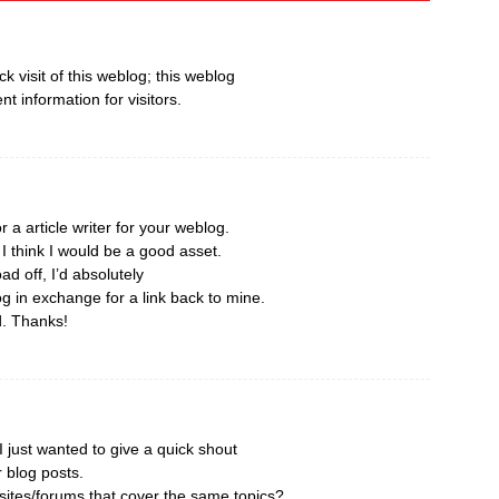
ick visit of this weblog; this weblog
nt information for visitors.
r a article writer for your weblog.
 think I would be a good asset.
ad off, I’d absolutely
og in exchange for a link back to mine.
d. Thanks!
 just wanted to give a quick shout
r blog posts.
ites/forums that cover the same topics?