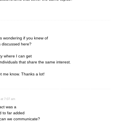
s wondering if you knew of
s discussed here?
ity where I can get
dividuals that share the same interest.
et me know. Thanks a lot!
 at 7:07 am
fact was a
 to far added
w can we communicate?