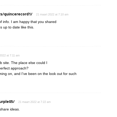
s/quincerecord1/
21 maart 2022 at 7:10 am
 of info. I am happy that you shared
s up to date like this.
2022 at 7:11 am
 site. The place else could I
 perfect approach?
nning on, and I’ve been on the look out for such
urple05/
21 maart 2022 at 7:22 am
 share ideas.