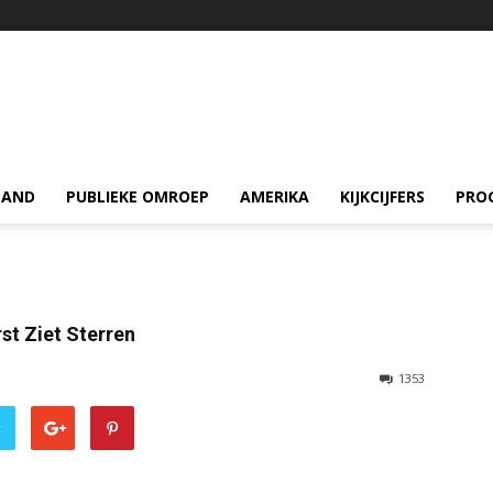
LAND
PUBLIEKE OMROEP
AMERIKA
KIJKCIJFERS
PRO
rst Ziet Sterren
1353
r