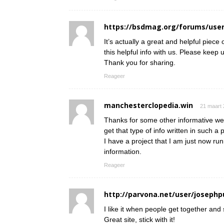
https://bsdmag.org/forums/user
It’s actually a great and helpful piece
this helpful info with us. Please keep u
Thank you for sharing.
Reageer
manchesterclopedia.win
21 maart 
Thanks for some other informative web
get that type of info written in such a
I have a project that I am just now ru
information.
Reageer
http://parvona.net/user/josephp
I like it when people get together and
Great site, stick with it!