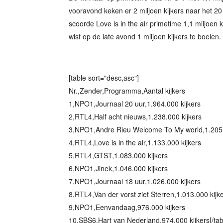
vooravond keken er 2 miljoen kijkers naar het 2
scoorde Love is in the air primetime 1,1 miljoen k
wist op de late avond 1 miljoen kijkers te boeien. 
[table sort="desc,asc"]
Nr.,Zender,Programma,Aantal kijkers
1,NPO1,Journaal 20 uur,1.964.000 kijkers
2,RTL4,Half acht nieuws,1.238.000 kijkers
3,NPO1,Andre Rieu Welcome To My world,1.205.
4,RTL4,Love is in the air,1.133.000 kijkers
5,RTL4,GTST,1.083.000 kijkers
6,NPO1,Jinek,1.046.000 kijkers
7,NPO1,Journaal 18 uur,1.026.000 kijkers
8,RTL4,Van der vorst ziet Sterren,1.013.000 kijk
9,NPO1,Eenvandaag,976.000 kijkers
10,SBS6,Hart van Nederland,974.000 kijkers[/tab