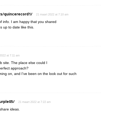
s/quincerecord1/
21 maart 2022 at 7:10 am
 of info. I am happy that you shared
s up to date like this.
2022 at 7:11 am
 site. The place else could I
 perfect approach?
nning on, and I’ve been on the look out for such
urple05/
21 maart 2022 at 7:22 am
 share ideas.