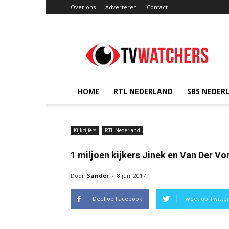
Over ons
Adverteren
Contact
TVwatchers.nl
HOME
RTL NEDERLAND
SBS NEDER
Kijkcijfers
RTL Nederland
1 miljoen kijkers Jinek en Van Der Vo
Door
Sander
-
8 juni 2017
Deel op Facebook
Tweet op Twitte