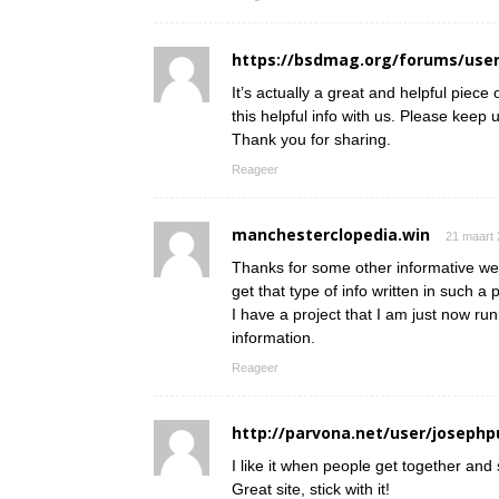
https://bsdmag.org/forums/user
It’s actually a great and helpful piece
this helpful info with us. Please keep u
Thank you for sharing.
Reageer
manchesterclopedia.win
21 maart 
Thanks for some other informative web
get that type of info written in such a
I have a project that I am just now ru
information.
Reageer
http://parvona.net/user/josephp
I like it when people get together and
Great site, stick with it!