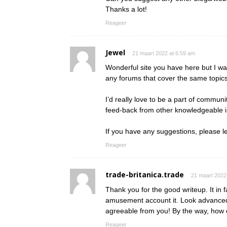
Thanks a lot!
Reageer
Jewel
21 maart 2022 at 6:59 am
Wonderful site you have here but I wa
any forums that cover the same topic
I’d really love to be a part of commun
feed-back from other knowledgeable in
If you have any suggestions, please l
Reageer
trade-britanica.trade
21 maart 2022
Thank you for the good writeup. It in 
amusement account it. Look advanced
agreeable from you! By the way, ho
Reageer