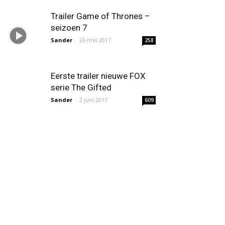
Trailer Game of Thrones –
seizoen 7
Sander
-
26 mei 2017
258
Eerste trailer nieuwe FOX
serie The Gifted
Sander
-
2 juni 2017
609