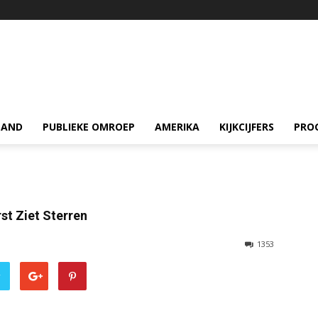
LAND
PUBLIEKE OMROEP
AMERIKA
KIJKCIJFERS
PRO
rst Ziet Sterren
1353
r