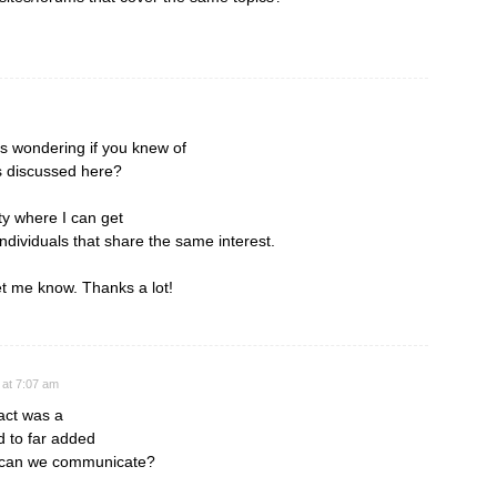
s wondering if you knew of
s discussed here?
ity where I can get
dividuals that share the same interest.
et me know. Thanks a lot!
 at 7:07 am
fact was a
 to far added
w can we communicate?