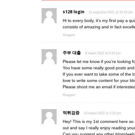
s128 login
15 augustus 2021 at 10:18 pm
Hi to every body, it’s my first pay a qu
consists of amazing and in fact excelle
Reageer
주부 대출
9 maart 2022 at 4:34 pm
Please let me know if you’re looking fo
You have some really good posts and I
If you ever want to take some of the lo
love to write some content for your bl
Please shoot me an email if intereste
Reageer
먹튀검증
14 maart 2022 at 2:10 pm
Hey! This is my 1st comment here so I
out and say I really enjoy reading you
Can you suggest any other blogs/webs