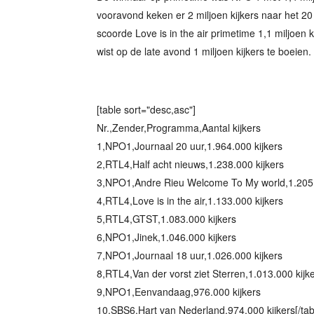
vooravond keken er 2 miljoen kijkers naar het 2
scoorde Love is in the air primetime 1,1 miljoen k
wist op de late avond 1 miljoen kijkers te boeien. 
[table sort="desc,asc"]
Nr.,Zender,Programma,Aantal kijkers
1,NPO1,Journaal 20 uur,1.964.000 kijkers
2,RTL4,Half acht nieuws,1.238.000 kijkers
3,NPO1,Andre Rieu Welcome To My world,1.205.
4,RTL4,Love is in the air,1.133.000 kijkers
5,RTL4,GTST,1.083.000 kijkers
6,NPO1,Jinek,1.046.000 kijkers
7,NPO1,Journaal 18 uur,1.026.000 kijkers
8,RTL4,Van der vorst ziet Sterren,1.013.000 kijk
9,NPO1,Eenvandaag,976.000 kijkers
10,SBS6,Hart van Nederland,974.000 kijkers[/tab