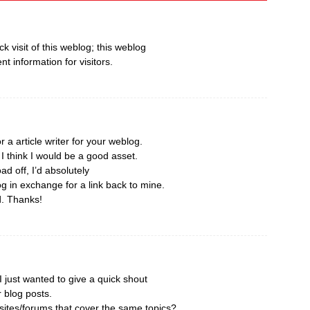
ick visit of this weblog; this weblog
nt information for visitors.
r a article writer for your weblog.
 think I would be a good asset.
ad off, I’d absolutely
og in exchange for a link back to mine.
d. Thanks!
 just wanted to give a quick shout
r blog posts.
ites/forums that cover the same topics?