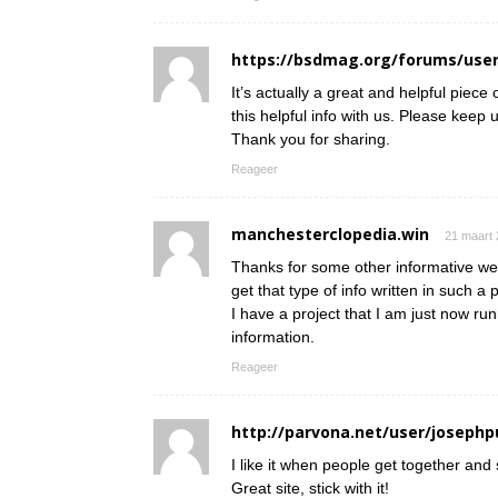
https://bsdmag.org/forums/user
It’s actually a great and helpful piece
this helpful info with us. Please keep u
Thank you for sharing.
Reageer
manchesterclopedia.win
21 maart 
Thanks for some other informative web
get that type of info written in such a
I have a project that I am just now ru
information.
Reageer
http://parvona.net/user/josephp
I like it when people get together and
Great site, stick with it!