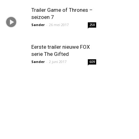
Trailer Game of Thrones –
seizoen 7
Sander
-
26 mei 2017
258
Eerste trailer nieuwe FOX
serie The Gifted
Sander
-
2 juni 2017
609