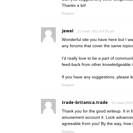
Thanks a lot!
Reageer
Jewel
21 maart 2022 at 6:59 am
Wonderful site you have here but I wa
any forums that cover the same topic
I’d really love to be a part of commun
feed-back from other knowledgeable in
If you have any suggestions, please l
Reageer
trade-britanica.trade
21 maart 2022
Thank you for the good writeup. It in 
amusement account it. Look advanced
agreeable from you! By the way, ho
Reageer