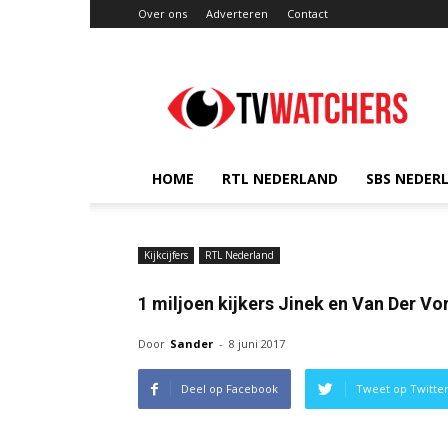
Over ons
Adverteren
Contact
TVwatchers.nl
HOME
RTL NEDERLAND
SBS NEDER
Kijkcijfers
RTL Nederland
1 miljoen kijkers Jinek en Van Der Vo
Door
Sander
-
8 juni 2017
Deel op Facebook
Tweet op Twitte