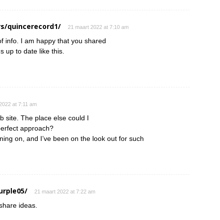
s/quincerecord1/
21 maart 2022 at 7:10 am
 of info. I am happy that you shared
s up to date like this.
2022 at 7:11 am
 site. The place else could I
 perfect approach?
nning on, and I’ve been on the look out for such
urple05/
21 maart 2022 at 7:22 am
 share ideas.