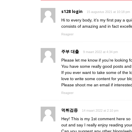
s128 login
15 augustus 2021 at 10:18 pm
Hi to every body, it’s my first pay a qu
consists of amazing and in fact excelle
Reageer
주부 대출
9 maart 2022 at 4:34 pm
Please let me know if you’re looking fo
You have some really good posts and I
If you ever want to take some of the lo
love to write some content for your bl
Please shoot me an email if intereste
Reageer
먹튀검증
14 maart 2022 at 2:10 pm
Hey! This is my 1st comment here so I
out and say I really enjoy reading you
Can you suggest any other blogs/webs