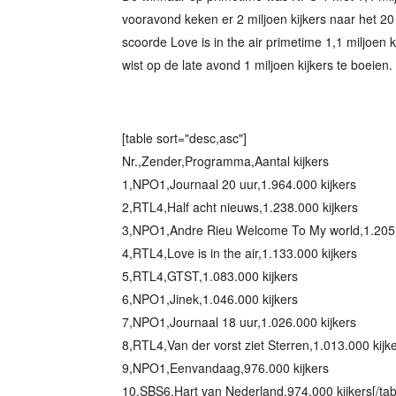
vooravond keken er 2 miljoen kijkers naar het 2
scoorde Love is in the air primetime 1,1 miljoen k
wist op de late avond 1 miljoen kijkers te boeien. 
[table sort="desc,asc"]
Nr.,Zender,Programma,Aantal kijkers
1,NPO1,Journaal 20 uur,1.964.000 kijkers
2,RTL4,Half acht nieuws,1.238.000 kijkers
3,NPO1,Andre Rieu Welcome To My world,1.205.
4,RTL4,Love is in the air,1.133.000 kijkers
5,RTL4,GTST,1.083.000 kijkers
6,NPO1,Jinek,1.046.000 kijkers
7,NPO1,Journaal 18 uur,1.026.000 kijkers
8,RTL4,Van der vorst ziet Sterren,1.013.000 kijk
9,NPO1,Eenvandaag,976.000 kijkers
10,SBS6,Hart van Nederland,974.000 kijkers[/tab