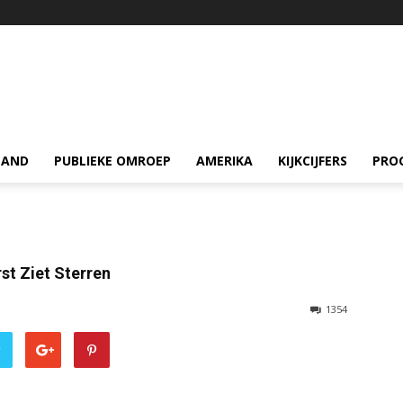
LAND
PUBLIEKE OMROEP
AMERIKA
KIJKCIJFERS
PRO
rst Ziet Sterren
1354
r