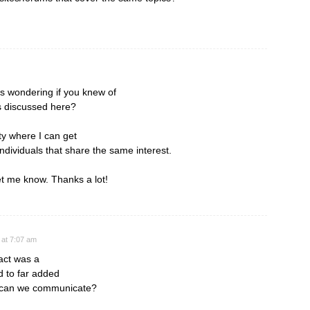
s wondering if you knew of
s discussed here?
ity where I can get
dividuals that share the same interest.
et me know. Thanks a lot!
 at 7:07 am
fact was a
 to far added
w can we communicate?