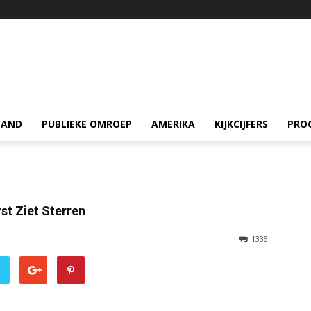
LAND
PUBLIEKE OMROEP
AMERIKA
KIJKCIJFERS
PRO
rst Ziet Sterren
1338
r