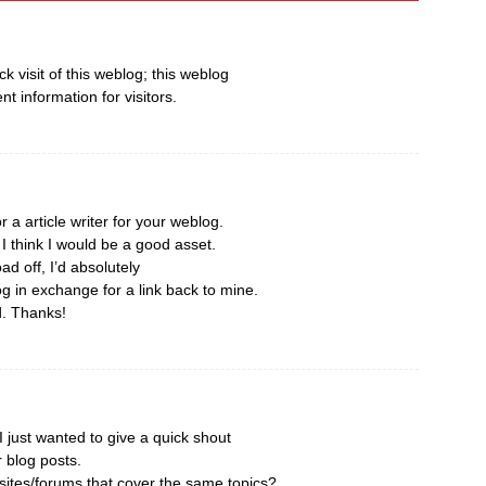
ick visit of this weblog; this weblog
nt information for visitors.
r a article writer for your weblog.
 think I would be a good asset.
ad off, I’d absolutely
og in exchange for a link back to mine.
d. Thanks!
 just wanted to give a quick shout
r blog posts.
ites/forums that cover the same topics?