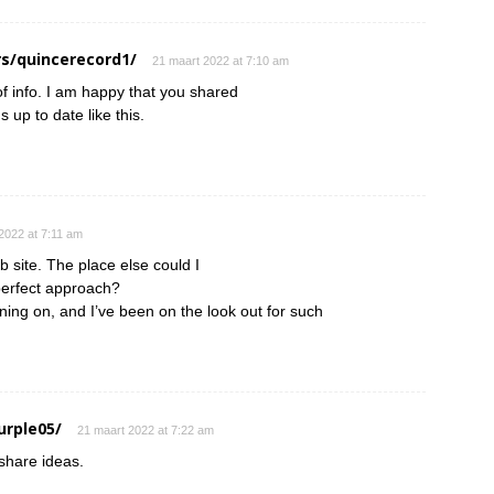
s/quincerecord1/
21 maart 2022 at 7:10 am
 of info. I am happy that you shared
s up to date like this.
2022 at 7:11 am
 site. The place else could I
 perfect approach?
nning on, and I’ve been on the look out for such
urple05/
21 maart 2022 at 7:22 am
 share ideas.