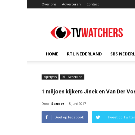
Over ons
Adverteren
Contact
TVwatchers.nl
HOME
RTL NEDERLAND
SBS NEDER
Kijkcijfers
RTL Nederland
1 miljoen kijkers Jinek en Van Der Vo
Door
Sander
-
8 juni 2017
Deel op Facebook
Tweet op Twitte