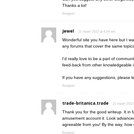
Thanks a lot!
Reageer
Jewel
21 maart 2022 at 6:59 am
Wonderful site you have here but I wa
any forums that cover the same topic
I’d really love to be a part of commun
feed-back from other knowledgeable in
If you have any suggestions, please l
Reageer
trade-britanica.trade
21 maart 2022
Thank you for the good writeup. It in 
amusement account it. Look advanced
agreeable from you! By the way, ho
Reageer