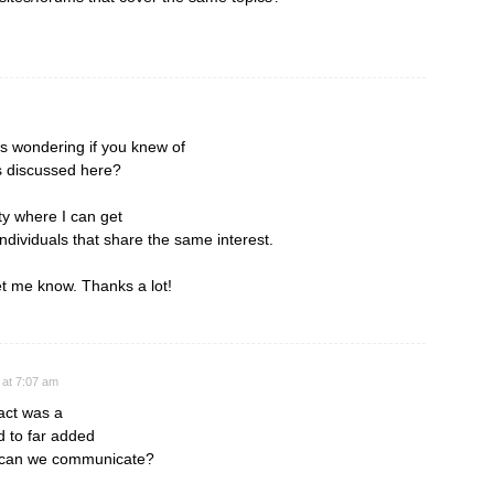
s wondering if you knew of
s discussed here?
ity where I can get
dividuals that share the same interest.
et me know. Thanks a lot!
 at 7:07 am
fact was a
 to far added
w can we communicate?