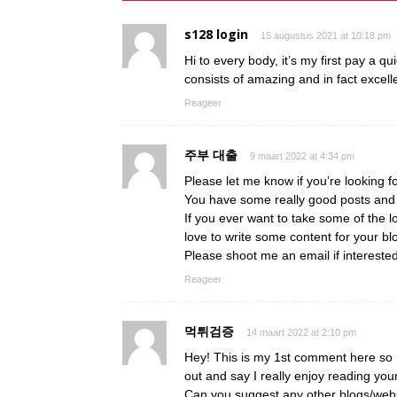
s128 login
15 augustus 2021 at 10:18 pm
Hi to every body, it’s my first pay a qu
consists of amazing and in fact excelle
Reageer
주부 대출
9 maart 2022 at 4:34 pm
Please let me know if you’re looking fo
You have some really good posts and I
If you ever want to take some of the lo
love to write some content for your bl
Please shoot me an email if intereste
Reageer
먹튀검증
14 maart 2022 at 2:10 pm
Hey! This is my 1st comment here so I
out and say I really enjoy reading you
Can you suggest any other blogs/webs