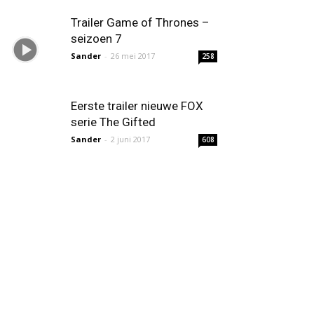
Trailer Game of Thrones –
seizoen 7
Sander
-
26 mei 2017
258
Eerste trailer nieuwe FOX
serie The Gifted
Sander
-
2 juni 2017
608