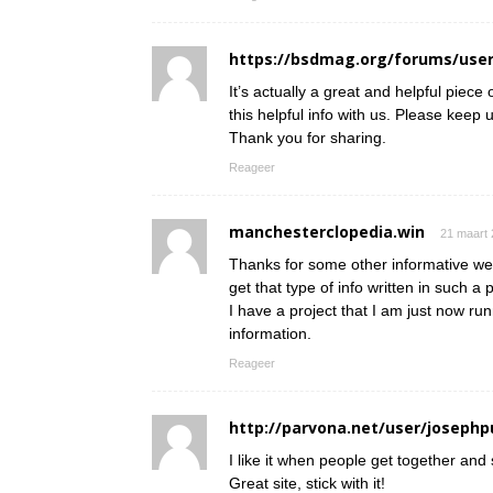
https://bsdmag.org/forums/user
It’s actually a great and helpful piece
this helpful info with us. Please keep u
Thank you for sharing.
Reageer
manchesterclopedia.win
21 maart 
Thanks for some other informative web
get that type of info written in such a
I have a project that I am just now ru
information.
Reageer
http://parvona.net/user/josephp
I like it when people get together and
Great site, stick with it!