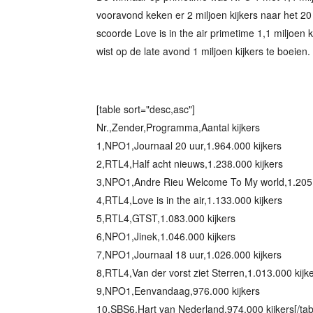
vooravond keken er 2 miljoen kijkers naar het 2
scoorde Love is in the air primetime 1,1 miljoen k
wist op de late avond 1 miljoen kijkers te boeien. 
[table sort="desc,asc"]
Nr.,Zender,Programma,Aantal kijkers
1,NPO1,Journaal 20 uur,1.964.000 kijkers
2,RTL4,Half acht nieuws,1.238.000 kijkers
3,NPO1,Andre Rieu Welcome To My world,1.205.
4,RTL4,Love is in the air,1.133.000 kijkers
5,RTL4,GTST,1.083.000 kijkers
6,NPO1,Jinek,1.046.000 kijkers
7,NPO1,Journaal 18 uur,1.026.000 kijkers
8,RTL4,Van der vorst ziet Sterren,1.013.000 kijk
9,NPO1,Eenvandaag,976.000 kijkers
10,SBS6,Hart van Nederland,974.000 kijkers[/tab