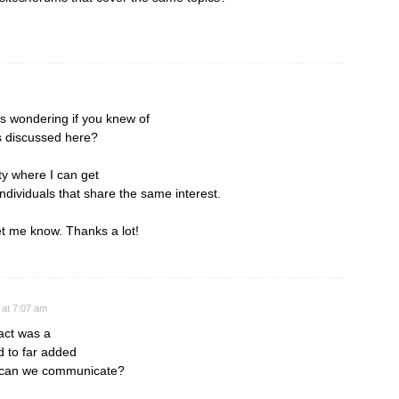
s wondering if you knew of
s discussed here?
ity where I can get
dividuals that share the same interest.
et me know. Thanks a lot!
 at 7:07 am
fact was a
 to far added
w can we communicate?