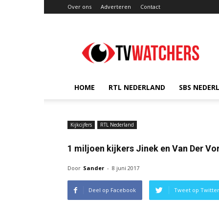
Over ons
Adverteren
Contact
TVwatchers.nl
HOME
RTL NEDERLAND
SBS NEDER
Kijkcijfers
RTL Nederland
1 miljoen kijkers Jinek en Van Der Vo
Door
Sander
-
8 juni 2017
Deel op Facebook
Tweet op Twitte