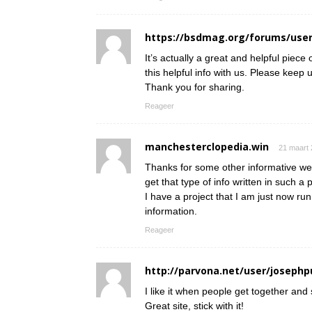
https://bsdmag.org/forums/user
It’s actually a great and helpful piece
this helpful info with us. Please keep u
Thank you for sharing.
Reageer
manchesterclopedia.win
21 maart 
Thanks for some other informative web
get that type of info written in such a
I have a project that I am just now ru
information.
Reageer
http://parvona.net/user/josephp
I like it when people get together and
Great site, stick with it!