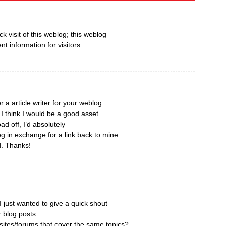
ick visit of this weblog; this weblog
nt information for visitors.
r a article writer for your weblog.
 think I would be a good asset.
ad off, I’d absolutely
og in exchange for a link back to mine.
d. Thanks!
 just wanted to give a quick shout
r blog posts.
ites/forums that cover the same topics?