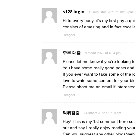
s128 login
15 augustus 2021 at 10:18 pm
Hi to every body, it’s my first pay a qu
consists of amazing and in fact excelle
Reageer
주부 대출
9 maart 2022 at 4:34 pm
Please let me know if you’re looking fo
You have some really good posts and I
If you ever want to take some of the lo
love to write some content for your bl
Please shoot me an email if intereste
Reageer
먹튀검증
14 maart 2022 at 2:10 pm
Hey! This is my 1st comment here so I
out and say I really enjoy reading you
Can you suggest any other blogs/webs