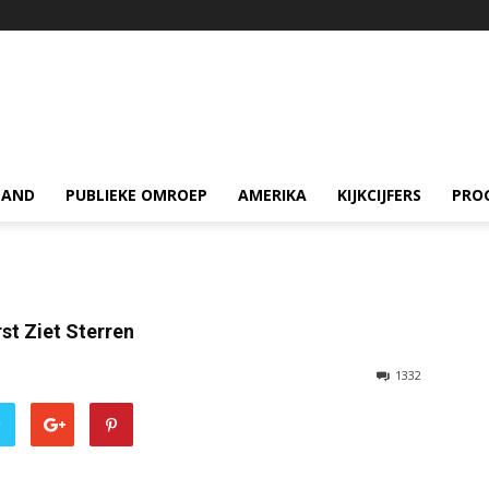
LAND
PUBLIEKE OMROEP
AMERIKA
KIJKCIJFERS
PRO
rst Ziet Sterren
1332
r