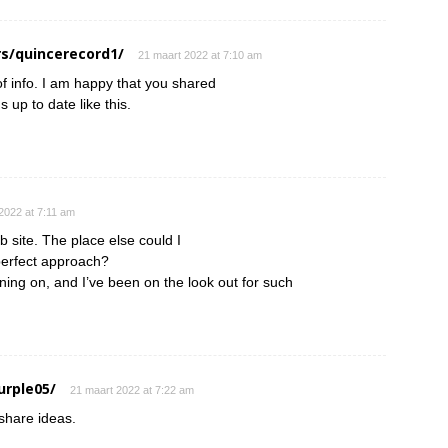
s/quincerecord1/
21 maart 2022 at 7:10 am
 of info. I am happy that you shared
s up to date like this.
2022 at 7:11 am
 site. The place else could I
 perfect approach?
nning on, and I’ve been on the look out for such
urple05/
21 maart 2022 at 7:22 am
 share ideas.