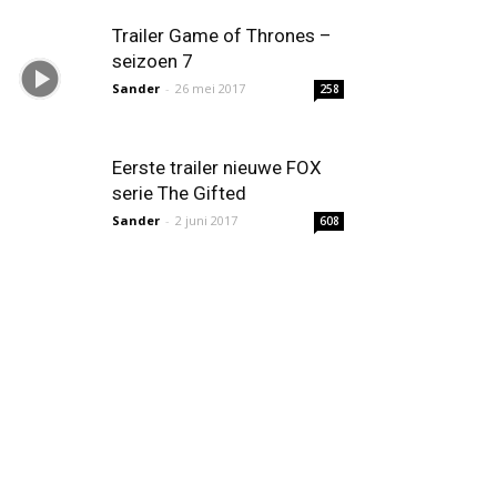
Trailer Game of Thrones –
seizoen 7
Sander
-
26 mei 2017
258
Eerste trailer nieuwe FOX
serie The Gifted
Sander
-
2 juni 2017
608