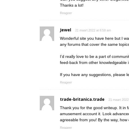
Thanks a lot!
Reageer
Jewel
21 maart 2022 at 6:59 am
Wonderful site you have here but I wa
any forums that cover the same topic
I’d really love to be a part of commun
feed-back from other knowledgeable in
If you have any suggestions, please l
Reageer
trade-britanica.trade
21 maart 2022
Thank you for the good writeup. It in 
amusement account it. Look advanced
agreeable from you! By the way, ho
Reageer