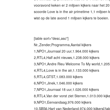
vooravond keken er 2 miljoen kijkers naar het 2
scoorde Love is in the air primetime 1,1 miljoen k
wist op de late avond 1 miljoen kijkers te boeien. 
[table sort="desc,asc"]
Nr.,Zender,Programma,Aantal kijkers
1,NPO1,Journaal 20 uur,1.964.000 kijkers
2,RTL4,Half acht nieuws,1.238.000 kijkers
3,NPO1,Andre Rieu Welcome To My world,1.205.
4,RTL4,Love is in the air,1.133.000 kijkers
5,RTL4,GTST,1.083.000 kijkers
6,NPO1,Jinek,1.046.000 kijkers
7,NPO1,Journaal 18 uur,1.026.000 kijkers
8,RTL4,Van der vorst ziet Sterren,1.013.000 kijk
9,NPO1,Eenvandaag,976.000 kijkers
10,SBS6,Hart van Nederland,974.000 kijkers[/tab