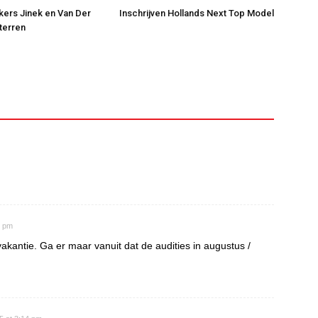
jkers Jinek en Van Der
Inschrijven Hollands Next Top Model
Sterren
6 pm
akantie. Ga er maar vanuit dat de audities in augustus /