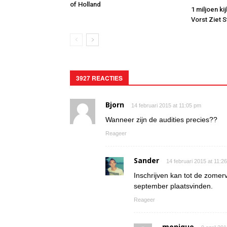
of Holland
1 miljoen ki
Vorst Ziet 
3927 REACTIES
Bjorn
14 februari 2015 at 11:05 pm
Wanneer zijn de audities precies??
Reageer
Sander
14 februari 2015 at 11:2
Inschrijven kan tot de zomerv
september plaatsvinden.
Reageer
monique