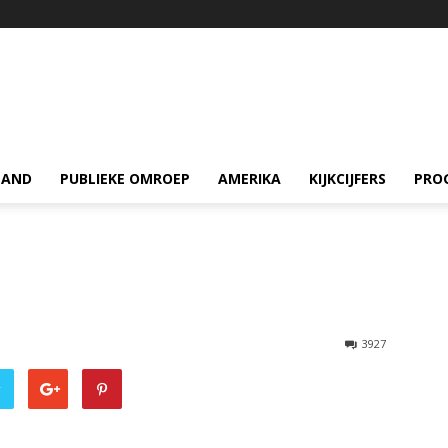
LAND
PUBLIEKE OMROEP
AMERIKA
KIJKCIJFERS
PRO
3927
r