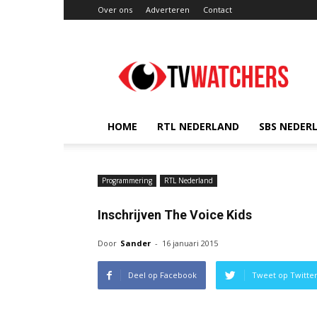
Over ons
Adverteren
Contact
TVwatchers.nl
HOME
RTL NEDERLAND
SBS NEDER
Programmering
RTL Nederland
Inschrijven The Voice Kids
Door
Sander
-
16 januari 2015
Deel op Facebook
Tweet op Twitte