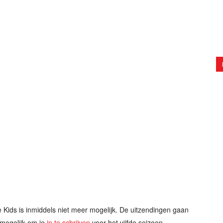
e Kids is inmiddels niet meer mogelijk. De uitzendingen gaan
l mogelijk om je
in te schrijven
voor het vijfde seizoen.