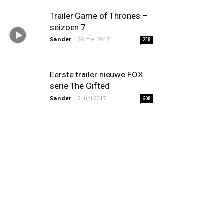
Trailer Game of Thrones –
seizoen 7
Sander
-
26 mei 2017
258
Eerste trailer nieuwe FOX
serie The Gifted
Sander
-
2 juni 2017
608