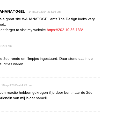
AHANATOGEL
14 maart 2024 at 3:16 am
 is a great site WAHANATOGEL anfs The Design looks very
od..
n’t forget to visit my website
https://202.10.36.133/
t 10:04 pm
 2de ronde en filmpjes ingestuurd. Daar stond dat in de
audities waren
20 april 2015 at 4:43 pm
een reactie hebben gekregen if je door bent naar de 2de
riendin van mij is dat namelij