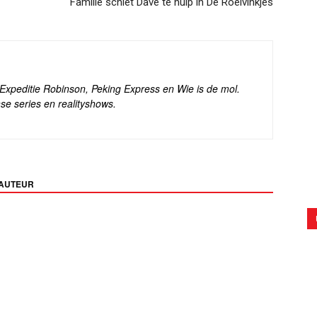
Familie schiet Dave te hulp in De Roelvinkjes
s Expeditie Robinson, Peking Express en Wie is de mol.
se series en realityshows.
 AUTEUR