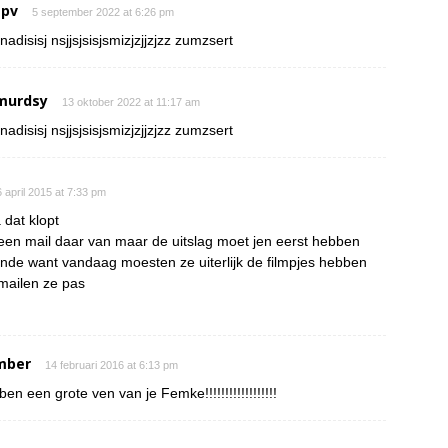
 pv
5 september 2022 at 6:26 pm
nadisisj nsjjsjsisjsmizjzjjzjzz zumzsert
murdsy
13 oktober 2022 at 11:17 am
nadisisj nsjjsjsisjsmizjzjjzjzz zumzsert
 april 2015 at 7:33 pm
 dat klopt
een mail daar van maar de uitslag moet jen eerst hebben
onde want vandaag moesten ze uiterlijk de filmpjes hebben
mailen ze pas
mber
14 februari 2016 at 6:13 pm
 ben een grote ven van je Femke!!!!!!!!!!!!!!!!!!