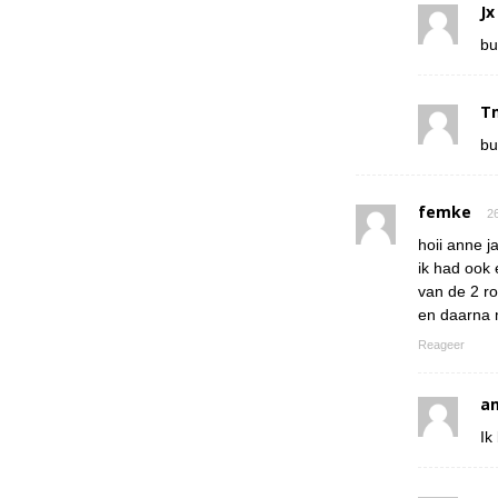
Jx
bu
T
bu
femke
26
hoii anne ja
ik had ook 
van de 2 r
en daarna 
Reageer
a
Ik