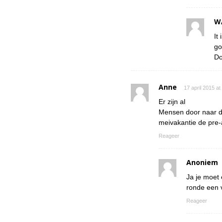
W
It
go
Do
Anne
17 april 2015 a
Er zijn al
Mensen door naar de
meivakantie de pre-
Reageer
Anoniem
Ja je moet 
ronde een v
Reageer