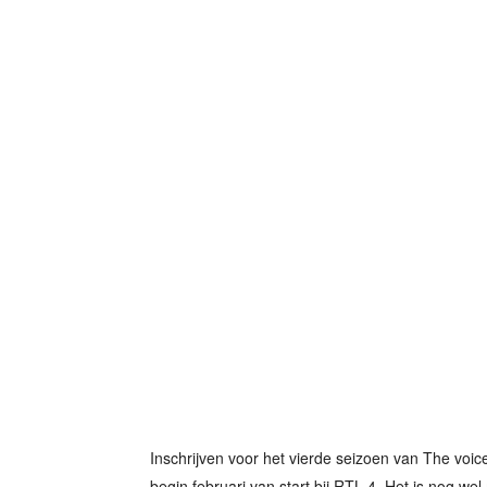
Inschrijven voor het vierde seizoen van The voic
begin februari van start bij RTL 4. Het is nog we