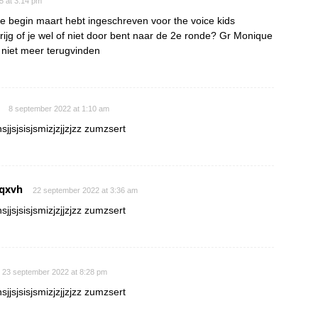
15 at 3:14 pm
je begin maart hebt ingeschreven voor the voice kids
rijg of je wel of niet door bent naar de 2e ronde? Gr Monique
s niet meer terugvinden
8 september 2022 at 1:10 am
sjjsjsisjsmizjzjjzjzz zumzsert
qxvh
22 september 2022 at 3:36 am
sjjsjsisjsmizjzjjzjzz zumzsert
23 september 2022 at 8:28 pm
sjjsjsisjsmizjzjjzjzz zumzsert