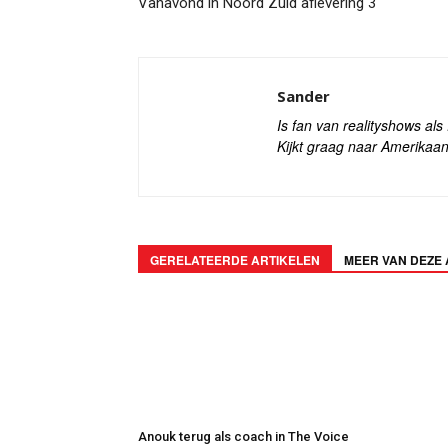
Vanavond in Noord Zuid aflevering 3
Sander
Is fan van realityshows al
Kijkt graag naar Amerikaan
GERELATEERDE ARTIKELEN
MEER VAN DEZE
Anouk terug als coach in The Voice