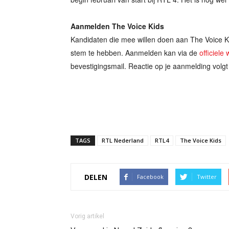
Aanmelden The Voice Kids
Kandidaten die mee willen doen aan The Voice Ki
stem te hebben. Aanmelden kan via de
officiele
bevestigingsmail. Reactie op je aanmelding volgt 
TAGS
RTL Nederland
RTL4
The Voice Kids
DELEN
Facebook
Twitter
Vorig artikel