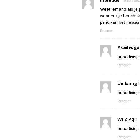
9 april 20
Weet iemand als je 
wanneer je bericht k
ps ik kan het helaa
Reageer
Pkaihwgx
bunadisisj n
Reageer
Ue lsnhgf
bunadisisj n
Reageer
Wi Z Pq i
bunadisisj n
Reageer