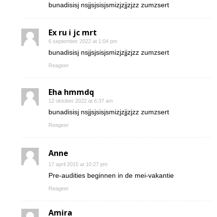
bunadisisj nsjjsjsisjsmizjzjjzjzz zumzsert
Ex ru i jc mrt
6 september 2022 at 1:04 pm
bunadisisj nsjjsjsisjsmizjzjjzjzz zumzsert
Reageer
Eha hmmdq
12 oktober 2022 at 6:37 am
bunadisisj nsjjsjsisjsmizjzjjzjzz zumzsert
Reageer
Anne
17 april 2015 at 10:27 pm
Pre-audities beginnen in de mei-vakantie
Reageer
Amira