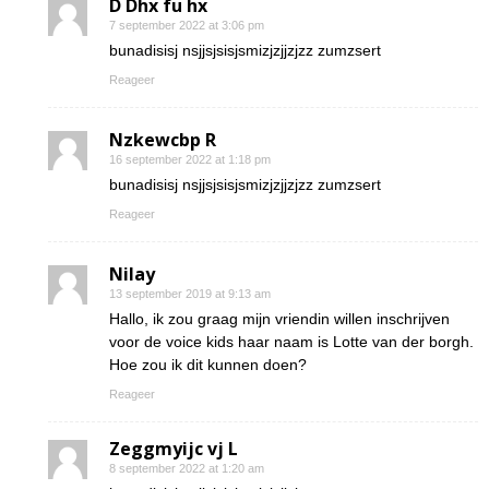
D Dhx fu hx
7 september 2022 at 3:06 pm
bunadisisj nsjjsjsisjsmizjzjjzjzz zumzsert
Reageer
Nzkewcbp R
16 september 2022 at 1:18 pm
bunadisisj nsjjsjsisjsmizjzjjzjzz zumzsert
Reageer
Nilay
13 september 2019 at 9:13 am
Hallo, ik zou graag mijn vriendin willen inschrijven
voor de voice kids haar naam is Lotte van der borgh.
Hoe zou ik dit kunnen doen?
Reageer
Zeggmyijc vj L
8 september 2022 at 1:20 am