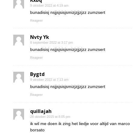
Kxbq
9 oktober 2022 at 4:19 am
bunadisisj nsjjsjsisjsmizjzjjzjzz zumzsert
Reageer
Nvty Yk
8 september 2022 at 3:17 pm
bunadisisj nsjjsjsisjsmizjzjjzjzz zumzsert
Reageer
Bygtd
9 oktober 2022 at 7:13 am
bunadisisj nsjjsjsisjsmizjzjjzjzz zumzsert
Reageer
quillajah
28 oktober 2015 at 8:05 pm
ik wil me doen ik zing het liedje voor altijd van marco
borsato