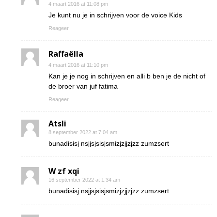
4 maart 2016 at 11:08 pm
Je kunt nu je in schrijven voor de voice Kids
Reageer
Raffaëlla
4 maart 2016 at 11:10 pm
Kan je je nog in schrijven en alli b ben je de nicht of
de broer van juf fatima
Reageer
Atsli
8 september 2022 at 7:04 am
bunadisisj nsjjsjsisjsmizjzjjzjzz zumzsert
W zf xqi
16 september 2022 at 1:34 am
bunadisisj nsjjsjsisjsmizjzjjzjzz zumzsert