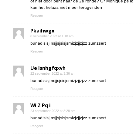
of niet door bent naar de 2e ronde? Gr Monique ps ik
kan het helaas niet meer terugvinden
Reageer
Pkaihwgx
8 september 2022 at 1:10 am
bunadisisj nsjjsjsisjsmizjzjjzjzz zumzsert
Reageer
Ue lsnhgfqxvh
22 september 2022 at 3:36 am
bunadisisj nsjjsjsisjsmizjzjjzjzz zumzsert
Reageer
Wi Z Pq i
23 september 2022 at 8:28 pm
bunadisisj nsjjsjsisjsmizjzjjzjzz zumzsert
Reageer