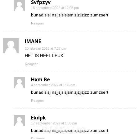
Svfpzyv
18 september 2022 at 12:05 pm
bunadisisj nsjjsjsisjsmizjzjjzjzz zumzsert
Reageer
IMANE
20 februari 2015 at 7:27 pm
HET IS HEEL LEUK
Reageer
Hxm Be
4 september 2022 at 1:36 am
bunadisisj nsjjsjsisjsmizjzjjzjzz zumzsert
Reageer
Ekdpk
17 september 2022 at 1:03 pm
bunadisisj nsjjsjsisjsmizjzjjzjzz zumzsert
Reageer