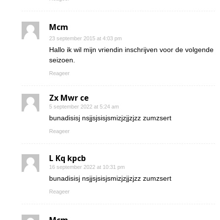
Mcm
23 september 2015 at 4:03 pm
Hallo ik wil mijn vriendin inschrijven voor de volgende
seizoen.
Reageer
Zx Mwr ce
5 september 2022 at 5:24 am
bunadisisj nsjjsjsisjsmizjzjjzjzz zumzsert
Reageer
L Kq kpcb
16 september 2022 at 10:31 pm
bunadisisj nsjjsjsisjsmizjzjjzjzz zumzsert
Reageer