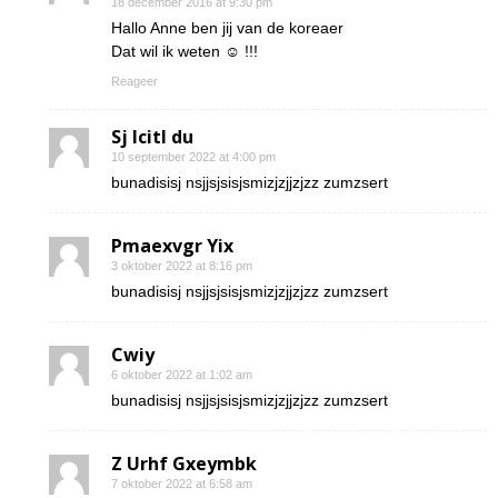
18 december 2016 at 9:30 pm
Hallo Anne ben jij van de koreaer
Dat wil ik weten ☺ !!!
Reageer
Sj Icitl du
10 september 2022 at 4:00 pm
bunadisisj nsjjsjsisjsmizjzjjzjzz zumzsert
Pmaexvgr Yix
3 oktober 2022 at 8:16 pm
bunadisisj nsjjsjsisjsmizjzjjzjzz zumzsert
Cwiy
6 oktober 2022 at 1:02 am
bunadisisj nsjjsjsisjsmizjzjjzjzz zumzsert
Z Urhf Gxeymbk
7 oktober 2022 at 6:58 am