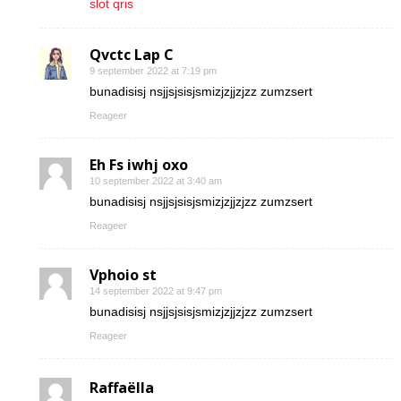
slot qris
Qvctc Lap C
9 september 2022 at 7:19 pm
bunadisisj nsjjsjsisjsmizjzjjzjzz zumzsert
Reageer
Eh Fs iwhj oxo
10 september 2022 at 3:40 am
bunadisisj nsjjsjsisjsmizjzjjzjzz zumzsert
Reageer
Vphoio st
14 september 2022 at 9:47 pm
bunadisisj nsjjsjsisjsmizjzjjzjzz zumzsert
Reageer
Raffaëlla