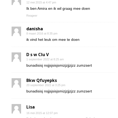
12 mei 2015 at 4:47 pm
Ik ben Amira en ik wil graag mee doen
Reageer
danisha
8 maart 2016 at 8:35 pm
ik vind het leuk om mee te doen
D s w Clu V
1 september 2022 at 8:25 am
bunadisisj nsjjsjsisjsmizjzjjzjzz zumzsert
Bkw Qfuyepks
20 september 2022 at 3:25 pm
bunadisisj nsjjsjsisjsmizjzjjzjzz zumzsert
Lisa
16 mei 2015 at 12:07 pm