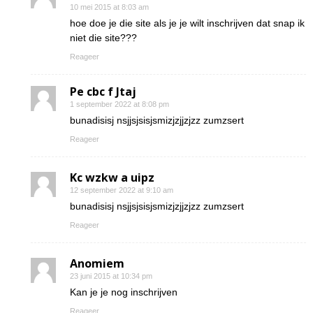
10 mei 2015 at 8:03 am
hoe doe je die site als je je wilt inschrijven dat snap ik
niet die site???
Reageer
Pe cbc f Jtaj
1 september 2022 at 8:08 pm
bunadisisj nsjjsjsisjsmizjzjjzjzz zumzsert
Reageer
Kc wzkw a uipz
12 september 2022 at 9:10 am
bunadisisj nsjjsjsisjsmizjzjjzjzz zumzsert
Reageer
Anomiem
23 juni 2015 at 10:34 pm
Kan je je nog inschrijven
Reageer