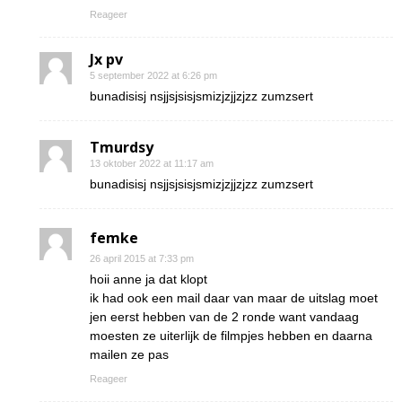
Reageer
Jx pv
5 september 2022 at 6:26 pm
bunadisisj nsjjsjsisjsmizjzjjzjzz zumzsert
Tmurdsy
13 oktober 2022 at 11:17 am
bunadisisj nsjjsjsisjsmizjzjjzjzz zumzsert
femke
26 april 2015 at 7:33 pm
hoii anne ja dat klopt
ik had ook een mail daar van maar de uitslag moet
jen eerst hebben van de 2 ronde want vandaag
moesten ze uiterlijk de filmpjes hebben en daarna
mailen ze pas
Reageer