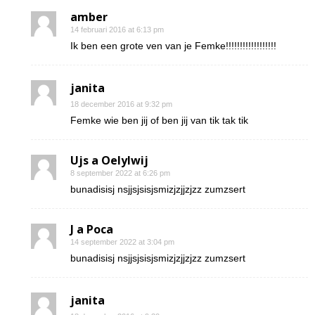
amber
14 februari 2016 at 6:13 pm
Ik ben een grote ven van je Femke!!!!!!!!!!!!!!!!!!
janita
18 december 2016 at 9:32 pm
Femke wie ben jij of ben jij van tik tak tik
Ujs a Oelylwij
8 september 2022 at 6:26 pm
bunadisisj nsjjsjsisjsmizjzjjzjzz zumzsert
J a Poca
14 september 2022 at 3:04 pm
bunadisisj nsjjsjsisjsmizjzjjzjzz zumzsert
janita