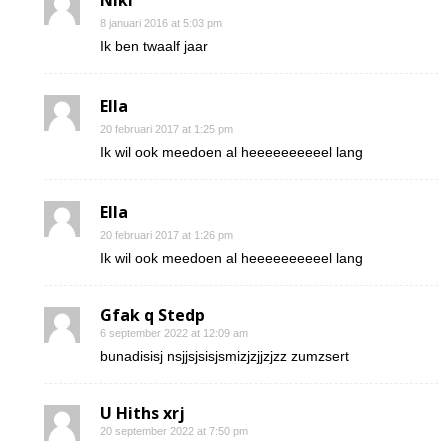
Niki
8 januari 2016 at 5:03 pm
Ik ben twaalf jaar
Ella
20 februari 2017 at 1:25 pm
Ik wil ook meedoen al heeeeeeeeeel lang
Ella
20 februari 2017 at 1:26 pm
Ik wil ook meedoen al heeeeeeeeeel lang
Gfak q Stedp
6 september 2022 at 12:09 am
bunadisisj nsjjsjsisjsmizjzjjzjzz zumzsert
U Hiths xrj
20 september 2022 at 7:50 pm