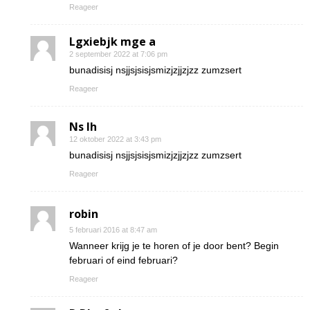
Reageer
Lgxiebjk mge a
2 september 2022 at 7:06 pm
bunadisisj nsjjsjsisjsmizjzjjzjzz zumzsert
Reageer
Ns Ih
12 oktober 2022 at 3:43 pm
bunadisisj nsjjsjsisjsmizjzjjzjzz zumzsert
Reageer
robin
5 februari 2016 at 8:47 am
Wanneer krijg je te horen of je door bent? Begin
februari of eind februari?
Reageer