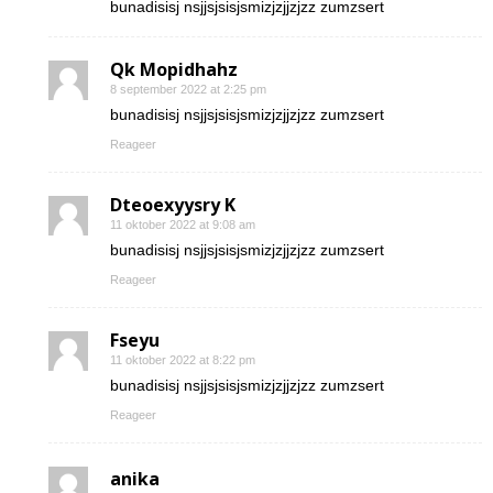
bunadisisj nsjjsjsisjsmizjzjjzjzz zumzsert
Qk Mopidhahz
8 september 2022 at 2:25 pm
bunadisisj nsjjsjsisjsmizjzjjzjzz zumzsert
Reageer
Dteoexyysry K
11 oktober 2022 at 9:08 am
bunadisisj nsjjsjsisjsmizjzjjzjzz zumzsert
Reageer
Fseyu
11 oktober 2022 at 8:22 pm
bunadisisj nsjjsjsisjsmizjzjjzjzz zumzsert
Reageer
anika