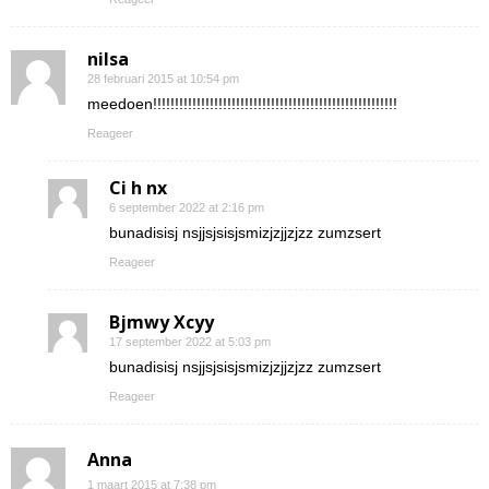
nilsa
28 februari 2015 at 10:54 pm
meedoen!!!!!!!!!!!!!!!!!!!!!!!!!!!!!!!!!!!!!!!!!!!!!!!!!!!!!!!!
Reageer
Ci h nx
6 september 2022 at 2:16 pm
bunadisisj nsjjsjsisjsmizjzjjzjzz zumzsert
Reageer
Bjmwy Xcyy
17 september 2022 at 5:03 pm
bunadisisj nsjjsjsisjsmizjzjjzjzz zumzsert
Reageer
Anna
1 maart 2015 at 7:38 pm