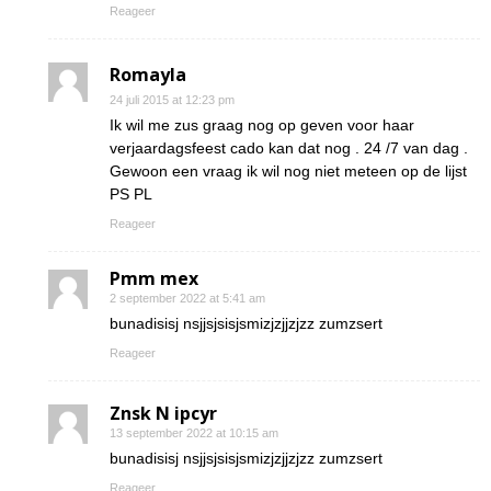
Reageer
Romayla
24 juli 2015 at 12:23 pm
Ik wil me zus graag nog op geven voor haar
verjaardagsfeest cado kan dat nog . 24 /7 van dag .
Gewoon een vraag ik wil nog niet meteen op de lijst
PS PL
Reageer
Pmm mex
2 september 2022 at 5:41 am
bunadisisj nsjjsjsisjsmizjzjjzjzz zumzsert
Reageer
Znsk N ipcyr
13 september 2022 at 10:15 am
bunadisisj nsjjsjsisjsmizjzjjzjzz zumzsert
Reageer