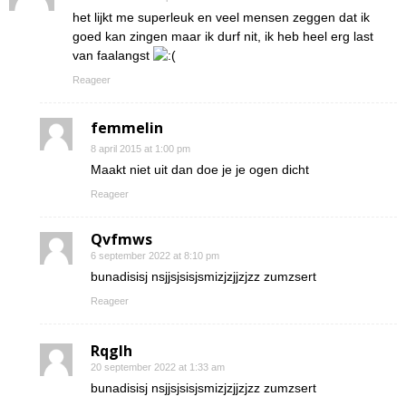
het lijkt me superleuk en veel mensen zeggen dat ik
goed kan zingen maar ik durf nit, ik heb heel erg last
van faalangst
Reageer
femmelin
8 april 2015 at 1:00 pm
Maakt niet uit dan doe je je ogen dicht
Reageer
Qvfmws
6 september 2022 at 8:10 pm
bunadisisj nsjjsjsisjsmizjzjjzjzz zumzsert
Reageer
Rqglh
20 september 2022 at 1:33 am
bunadisisj nsjjsjsisjsmizjzjjzjzz zumzsert