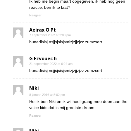
Ik heb me begin maart opgegeven, ik heb nog geen
reactie, ben ik te laat?
Reageer
Aeirax O Pt
7 september 2022 at 2:00 pm
bunadisisj nsjjsjsisjsmizjzjjzjzz zumzsert
G Fzvouec h
21 september 2022 at 6:24 am
bunadisisj nsjjsjsisjsmizjzjjzjzz zumzsert
Niki
8 januari 2016 at 5:02 pm
Hoi ik ben Niki en ik wil heel graag mee doen aan the
voice kids dat is mij grootste droom .
Reageer