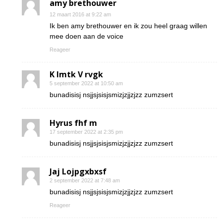
amy brethouwer
12 maart 2016 at 9:22 am
Ik ben amy brethouwer en ik zou heel graag willen
mee doen aan de voice
Reageer
K Imtk V rvgk
5 september 2022 at 10:50 am
bunadisisj nsjjsjsisjsmizjzjjzjzz zumzsert
Hyrus fhf m
17 september 2022 at 2:35 pm
bunadisisj nsjjsjsisjsmizjzjjzjzz zumzsert
Jaj Lojpgxbxsf
2 september 2022 at 7:48 am
bunadisisj nsjjsjsisjsmizjzjjzjzz zumzsert
Reageer