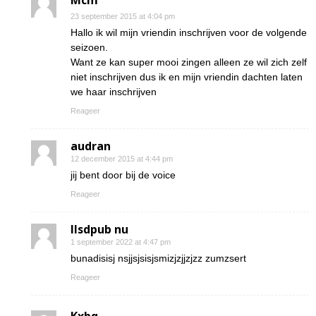
Mcm
23 september 2015 at 4:04 pm
Hallo ik wil mijn vriendin inschrijven voor de volgende
seizoen.
Want ze kan super mooi zingen alleen ze wil zich zelf
niet inschrijven dus ik en mijn vriendin dachten laten
we haar inschrijven
Reageer
audran
12 december 2015 at 4:44 pm
jij bent door bij de voice
Reageer
Ilsdpub nu
1 september 2022 at 4:47 pm
bunadisisj nsjjsjsisjsmizjzjjzjzz zumzsert
Reageer