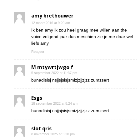
amy brethouwer
12 maart 2016 at 9:20 am
Ik ben amy ik zou heel graag mee willen aan the
voice volgend jaar dus meschien zie je me daar wel
liefs amy
Reageer
M mtywrtjwgo f
5 september 2022 at 11:37 pm
bunadisisj nsjjsjsisjsmizjzjjzjzz zumzsert
Esgs
18 september 2022 at 8:24 am
bunadisisj nsjjsjsisjsmizjzjjzjzz zumzsert
slot qris
8 november 2025 at 3:20 pm