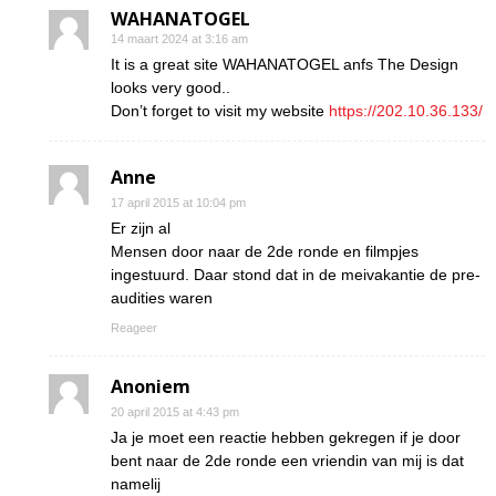
WAHANATOGEL
14 maart 2024 at 3:16 am
It is a great site WAHANATOGEL anfs The Design
looks very good..
Don’t forget to visit my website
https://202.10.36.133/
Anne
17 april 2015 at 10:04 pm
Er zijn al
Mensen door naar de 2de ronde en filmpjes
ingestuurd. Daar stond dat in de meivakantie de pre-
audities waren
Reageer
Anoniem
20 april 2015 at 4:43 pm
Ja je moet een reactie hebben gekregen if je door
bent naar de 2de ronde een vriendin van mij is dat
namelij