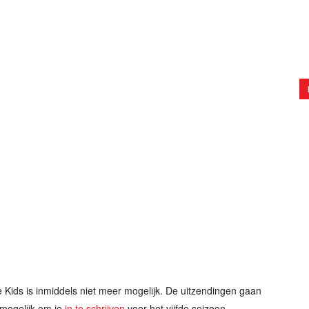
e Kids is inmiddels niet meer mogelijk. De uitzendingen gaan
l mogelijk om je
in te schrijven
voor het vijfde seizoen.