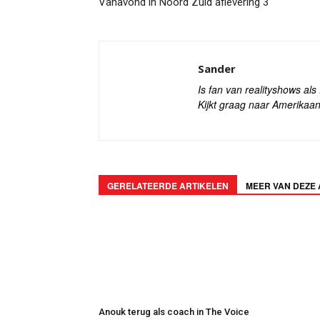
Vanavond in Noord Zuid aflevering 3
Sander
Is fan van realityshows al
Kijkt graag naar Amerikaan
GERELATEERDE ARTIKELEN
MEER VAN DEZE
Anouk terug als coach in The Voice