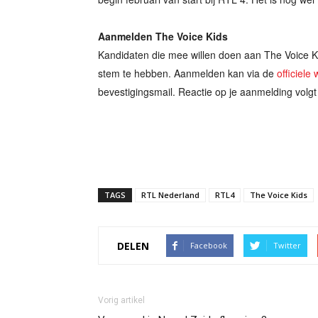
Aanmelden The Voice Kids
Kandidaten die mee willen doen aan The Voice Ki
stem te hebben. Aanmelden kan via de
officiele
bevestigingsmail. Reactie op je aanmelding volgt 
TAGS
RTL Nederland
RTL4
The Voice Kids
DELEN
Facebook
Twitter
Vorig artikel