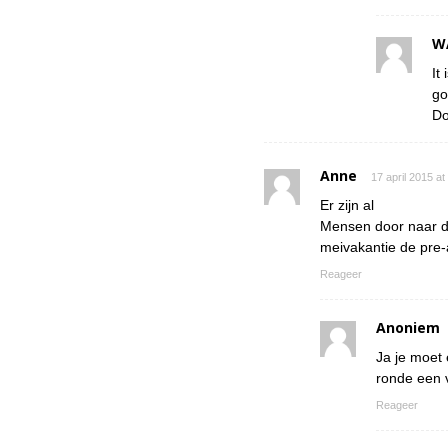
W
It
go
Do
Anne
17 april 2015 a
Er zijn al
Mensen door naar de
meivakantie de pre-
Reageer
Anoniem
Ja je moet 
ronde een v
Reageer