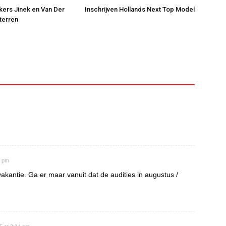
jkers Jinek en Van Der
Inschrijven Hollands Next Top Model
Sterren
6 pm
akantie. Ga er maar vanuit dat de audities in augustus /