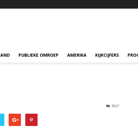
LAND
PUBLIEKE OMROEP
AMERIKA
KIJKCIJFERS
PRO
3927
r