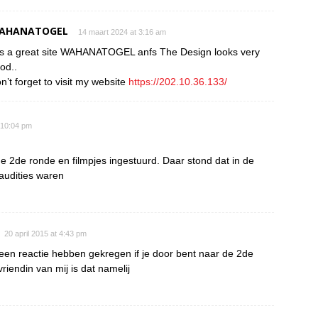
AHANATOGEL
14 maart 2024 at 3:16 am
 is a great site WAHANATOGEL anfs The Design looks very
od..
n’t forget to visit my website
https://202.10.36.133/
t 10:04 pm
 2de ronde en filmpjes ingestuurd. Daar stond dat in de
audities waren
20 april 2015 at 4:43 pm
een reactie hebben gekregen if je door bent naar de 2de
riendin van mij is dat namelij