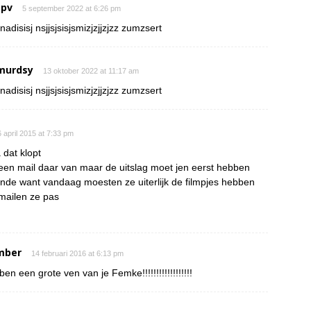
 pv
5 september 2022 at 6:26 pm
nadisisj nsjjsjsisjsmizjzjjzjzz zumzsert
murdsy
13 oktober 2022 at 11:17 am
nadisisj nsjjsjsisjsmizjzjjzjzz zumzsert
 april 2015 at 7:33 pm
 dat klopt
een mail daar van maar de uitslag moet jen eerst hebben
onde want vandaag moesten ze uiterlijk de filmpjes hebben
mailen ze pas
mber
14 februari 2016 at 6:13 pm
 ben een grote ven van je Femke!!!!!!!!!!!!!!!!!!