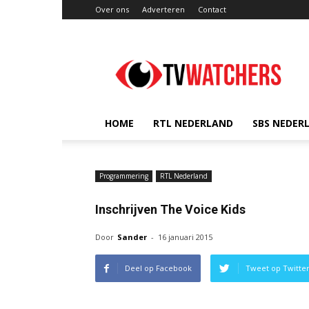
Over ons
Adverteren
Contact
TVwatchers.nl
HOME
RTL NEDERLAND
SBS NEDER
Programmering
RTL Nederland
Inschrijven The Voice Kids
Door
Sander
-
16 januari 2015
Deel op Facebook
Tweet op Twitte