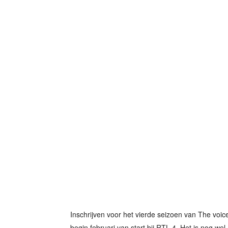
Inschrijven voor het vierde seizoen van The voic
begin februari van start bij RTL 4. Het is nog we