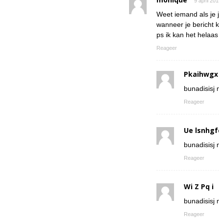
9 april 20
Weet iemand als je 
wanneer je bericht k
ps ik kan het helaa
Reageer
Pkaihwgx
bunadisisj n
Reageer
Ue lsnhgf
bunadisisj n
Reageer
Wi Z Pq i
bunadisisj n
Reageer