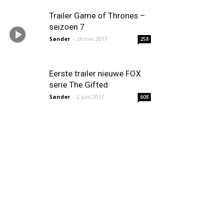
Trailer Game of Thrones –
seizoen 7
Sander
-
26 mei 2017
258
Eerste trailer nieuwe FOX
serie The Gifted
Sander
-
2 juni 2017
608