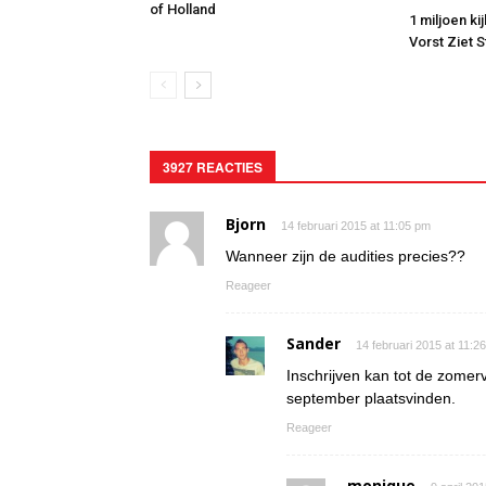
of Holland
1 miljoen ki
Vorst Ziet 
3927 REACTIES
Bjorn
14 februari 2015 at 11:05 pm
Wanneer zijn de audities precies??
Reageer
Sander
14 februari 2015 at 11:2
Inschrijven kan tot de zomerv
september plaatsvinden.
Reageer
monique