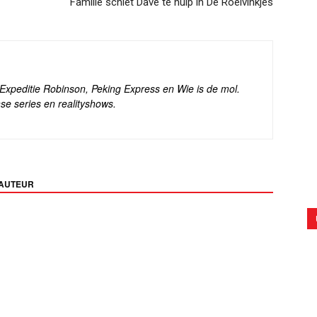
Familie schiet Dave te hulp in De Roelvinkjes
s Expeditie Robinson, Peking Express en Wie is de mol.
se series en realityshows.
 AUTEUR