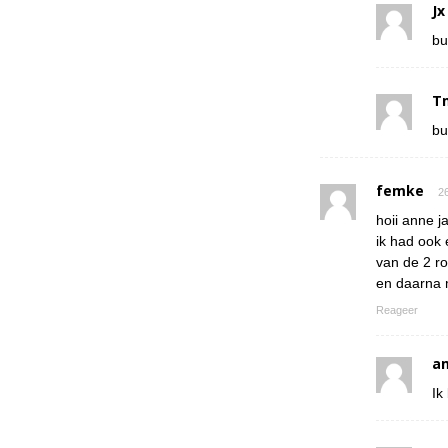
Jx
bu
T
bu
femke
26
hoii anne ja
ik had ook 
van de 2 r
en daarna 
Reageer
a
Ik