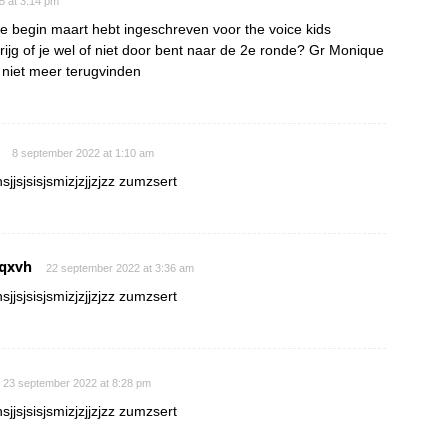
15 at 3:14 pm
je begin maart hebt ingeschreven voor the voice kids
rijg of je wel of niet door bent naar de 2e ronde? Gr Monique
s niet meer terugvinden
8 september 2022 at 1:10 am
sjjsjsisjsmizjzjjzjzz zumzsert
qxvh
22 september 2022 at 3:36 am
sjjsjsisjsmizjzjjzjzz zumzsert
23 september 2022 at 8:28 pm
sjjsjsisjsmizjzjjzjzz zumzsert