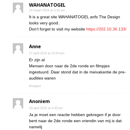
WAHANATOGEL
14 maart 2024 at 3:16 am
It is a great site WAHANATOGEL anfs The Design
looks very good..
Don’t forget to visit my website
https://202.10.36.133/
Anne
17 april 2015 at 10:04 pm
Er zijn al
Mensen door naar de 2de ronde en filmpjes
ingestuurd. Daar stond dat in de meivakantie de pre-
audities waren
Reageer
Anoniem
20 april 2015 at 4:43 pm
Ja je moet een reactie hebben gekregen if je door
bent naar de 2de ronde een vriendin van mij is dat
namelij