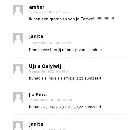
amber
14 februari 2016 at 6:13 pm
Ik ben een grote ven van je Femke!!!!!!!!!!!!!!!!!!
janita
18 december 2016 at 9:32 pm
Femke wie ben jij of ben jij van tik tak tik
Ujs a Oelylwij
8 september 2022 at 6:26 pm
bunadisisj nsjjsjsisjsmizjzjjzjzz zumzsert
J a Poca
14 september 2022 at 3:04 pm
bunadisisj nsjjsjsisjsmizjzjjzjzz zumzsert
janita