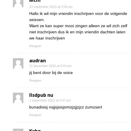
Mcm
23 september 2015 at 4:04 pm
Hallo ik wil mijn vriendin inschrijven voor de volgende
seizoen.
Want ze kan super mooi zingen alleen ze wil zich zelf
niet inschrijven dus ik en mijn vriendin dachten laten
we haar inschrijven
Reageer
audran
12 december 2015 at 4:44 pm
jij bent door bij de voice
Reageer
Ilsdpub nu
1 september 2022 at 4:47 pm
bunadisisj nsjjsjsisjsmizjzjjzjzz zumzsert
Reageer