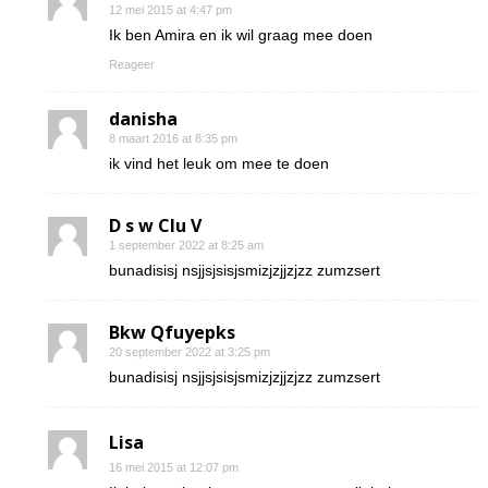
12 mei 2015 at 4:47 pm
Ik ben Amira en ik wil graag mee doen
Reageer
danisha
8 maart 2016 at 8:35 pm
ik vind het leuk om mee te doen
D s w Clu V
1 september 2022 at 8:25 am
bunadisisj nsjjsjsisjsmizjzjjzjzz zumzsert
Bkw Qfuyepks
20 september 2022 at 3:25 pm
bunadisisj nsjjsjsisjsmizjzjjzjzz zumzsert
Lisa
16 mei 2015 at 12:07 pm