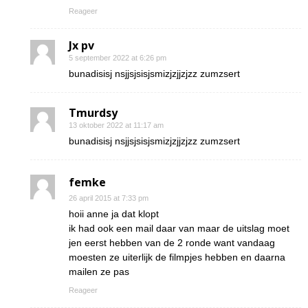
Reageer
Jx pv
5 september 2022 at 6:26 pm
bunadisisj nsjjsjsisjsmizjzjjzjzz zumzsert
Tmurdsy
13 oktober 2022 at 11:17 am
bunadisisj nsjjsjsisjsmizjzjjzjzz zumzsert
femke
26 april 2015 at 7:33 pm
hoii anne ja dat klopt
ik had ook een mail daar van maar de uitslag moet
jen eerst hebben van de 2 ronde want vandaag
moesten ze uiterlijk de filmpjes hebben en daarna
mailen ze pas
Reageer