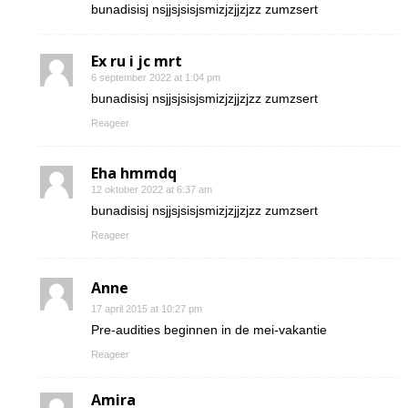
bunadisisj nsjjsjsisjsmizjzjjzjzz zumzsert
Ex ru i jc mrt
6 september 2022 at 1:04 pm
bunadisisj nsjjsjsisjsmizjzjjzjzz zumzsert
Reageer
Eha hmmdq
12 oktober 2022 at 6:37 am
bunadisisj nsjjsjsisjsmizjzjjzjzz zumzsert
Reageer
Anne
17 april 2015 at 10:27 pm
Pre-audities beginnen in de mei-vakantie
Reageer
Amira