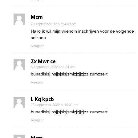
Mcm
23 september 2015 at 4:03 pm
Hallo ik wil mijn vriendin inschrijven voor de volgende
seizoen.
Reageer
Zx Mwr ce
5 september 2022 at 5:24 am
bunadisisj nsjjsjsisjsmizjzjjzjzz zumzsert
Reageer
L Kq kpcb
16 september 2022 at 10:31 pm
bunadisisj nsjjsjsisjsmizjzjjzjzz zumzsert
Reageer