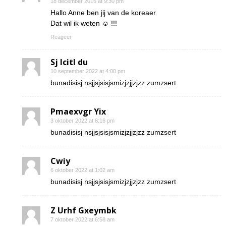
18 december 2016 at 9:30 pm
Hallo Anne ben jij van de koreaer
Dat wil ik weten ☺ !!!
Reageer
Sj Icitl du
10 september 2022 at 4:00 pm
bunadisisj nsjjsjsisjsmizjzjjzjzz zumzsert
Pmaexvgr Yix
3 oktober 2022 at 8:16 pm
bunadisisj nsjjsjsisjsmizjzjjzjzz zumzsert
Cwiy
6 oktober 2022 at 1:02 am
bunadisisj nsjjsjsisjsmizjzjjzjzz zumzsert
Z Urhf Gxeymbk
7 oktober 2022 at 6:58 am