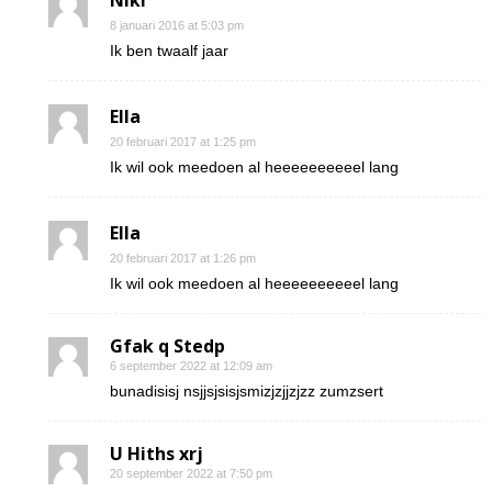
Niki
8 januari 2016 at 5:03 pm
Ik ben twaalf jaar
Ella
20 februari 2017 at 1:25 pm
Ik wil ook meedoen al heeeeeeeeeel lang
Ella
20 februari 2017 at 1:26 pm
Ik wil ook meedoen al heeeeeeeeeel lang
Gfak q Stedp
6 september 2022 at 12:09 am
bunadisisj nsjjsjsisjsmizjzjjzjzz zumzsert
U Hiths xrj
20 september 2022 at 7:50 pm