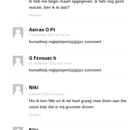
Ik heb me begin maart opgegeven, ik heb nog geen
reactie, ben ik te laat?
Reageer
Aeirax O Pt
7 september 2022 at 2:00 pm
bunadisisj nsjjsjsisjsmizjzjjzjzz zumzsert
G Fzvouec h
21 september 2022 at 6:24 am
bunadisisj nsjjsjsisjsmizjzjjzjzz zumzsert
Niki
8 januari 2016 at 5:02 pm
Hoi ik ben Niki en ik wil heel graag mee doen aan the
voice kids dat is mij grootste droom .
Reageer