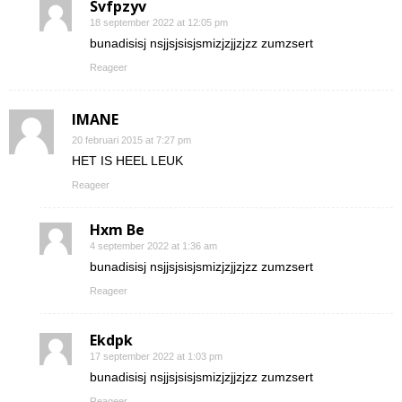
Svfpzyv
18 september 2022 at 12:05 pm
bunadisisj nsjjsjsisjsmizjzjjzjzz zumzsert
Reageer
IMANE
20 februari 2015 at 7:27 pm
HET IS HEEL LEUK
Reageer
Hxm Be
4 september 2022 at 1:36 am
bunadisisj nsjjsjsisjsmizjzjjzjzz zumzsert
Reageer
Ekdpk
17 september 2022 at 1:03 pm
bunadisisj nsjjsjsisjsmizjzjjzjzz zumzsert
Reageer