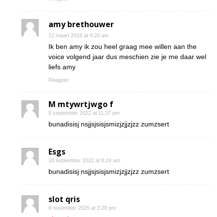
amy brethouwer
12 maart 2016 at 9:20 am
Ik ben amy ik zou heel graag mee willen aan the
voice volgend jaar dus meschien zie je me daar wel
liefs amy
Reageer
M mtywrtjwgo f
5 september 2022 at 11:37 pm
bunadisisj nsjjsjsisjsmizjzjjzjzz zumzsert
Esgs
18 september 2022 at 8:24 am
bunadisisj nsjjsjsisjsmizjzjjzjzz zumzsert
slot qris
8 november 2025 at 3:20 pm