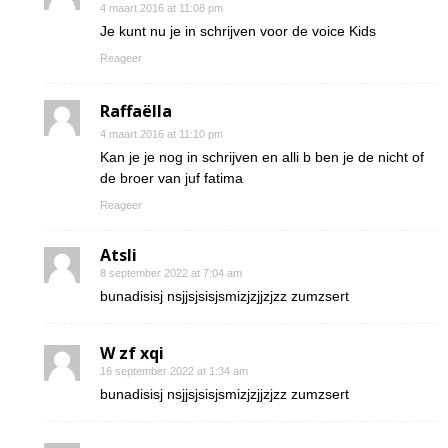
4 maart 2016 at 11:08 pm
Je kunt nu je in schrijven voor de voice Kids
Reageer
Raffaëlla
4 maart 2016 at 11:10 pm
Kan je je nog in schrijven en alli b ben je de nicht of
de broer van juf fatima
Reageer
Atsli
8 september 2022 at 7:04 am
bunadisisj nsjjsjsisjsmizjzjjzjzz zumzsert
W zf xqi
16 september 2022 at 1:34 am
bunadisisj nsjjsjsisjsmizjzjjzjzz zumzsert