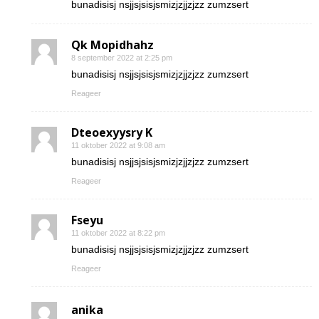
bunadisisj nsjjsjsisjsmizjzjjzjzz zumzsert
Qk Mopidhahz
8 september 2022 at 2:25 pm
bunadisisj nsjjsjsisjsmizjzjjzjzz zumzsert
Reageer
Dteoexyysry K
11 oktober 2022 at 9:08 am
bunadisisj nsjjsjsisjsmizjzjjzjzz zumzsert
Reageer
Fseyu
11 oktober 2022 at 8:22 pm
bunadisisj nsjjsjsisjsmizjzjjzjzz zumzsert
Reageer
anika