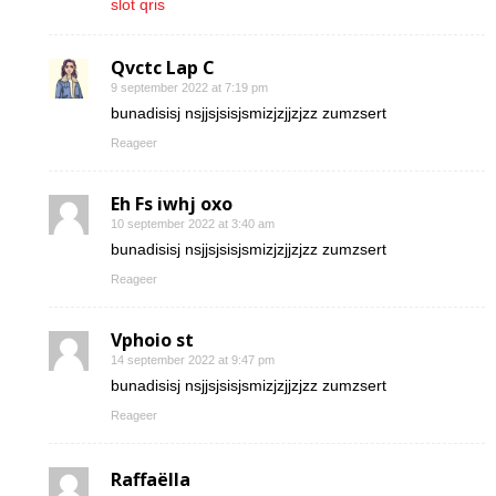
slot qris
Qvctc Lap C
9 september 2022 at 7:19 pm
bunadisisj nsjjsjsisjsmizjzjjzjzz zumzsert
Reageer
Eh Fs iwhj oxo
10 september 2022 at 3:40 am
bunadisisj nsjjsjsisjsmizjzjjzjzz zumzsert
Reageer
Vphoio st
14 september 2022 at 9:47 pm
bunadisisj nsjjsjsisjsmizjzjjzjzz zumzsert
Reageer
Raffaëlla