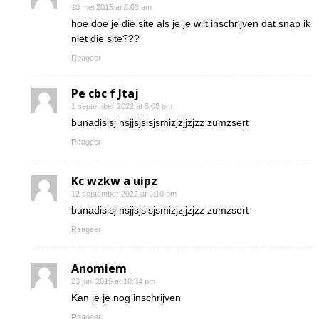
10 mei 2015 at 8:03 am
hoe doe je die site als je je wilt inschrijven dat snap ik
niet die site???
Reageer
Pe cbc f Jtaj
1 september 2022 at 8:08 pm
bunadisisj nsjjsjsisjsmizjzjjzjzz zumzsert
Reageer
Kc wzkw a uipz
12 september 2022 at 9:10 am
bunadisisj nsjjsjsisjsmizjzjjzjzz zumzsert
Reageer
Anomiem
23 juni 2015 at 10:34 pm
Kan je je nog inschrijven
Reageer