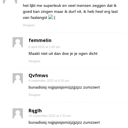
het lijkt me superleuk en veel mensen zeggen dat ik
goed kan zingen maar ik durf nit, ik heb heel erg last
van faalangst
Reageer
femmelin
8 april 2015 at 1:00 pm
Maakt niet uit dan doe je je ogen dicht
Reageer
Qvfmws
6 september 2022 at 8:10 pm
bunadisisj nsjjsjsisjsmizjzjjzjzz zumzsert
Reageer
Rqglh
20 september 2022 at 1:33 am
bunadisisj nsjjsjsisjsmizjzjjzjzz zumzsert