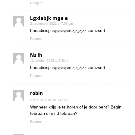
Reageer
Lgxiebjk mge a
2 september 2022 at 7:06 pm
bunadisisj nsjjsjsisjsmizjzjjzjzz zumzsert
Reageer
Ns Ih
12 oktober 2022 at 3:43 pm
bunadisisj nsjjsjsisjsmizjzjjzjzz zumzsert
Reageer
robin
5 februari 2016 at 8:47 am
Wanneer krijg je te horen of je door bent? Begin
februari of eind februari?
Reageer