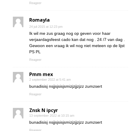
Reageer
Romayla
24 juli 2015 at 12:23 pm
Ik wil me zus graag nog op geven voor haar
verjaardagsfeest cado kan dat nog . 24 /7 van dag .
Gewoon een vraag ik wil nog niet meteen op de lijst
PS PL
Reageer
Pmm mex
2 september 2022 at 5:41 am
bunadisisj nsjjsjsisjsmizjzjjzjzz zumzsert
Reageer
Znsk N ipcyr
13 september 2022 at 10:15 am
bunadisisj nsjjsjsisjsmizjzjjzjzz zumzsert
Reageer