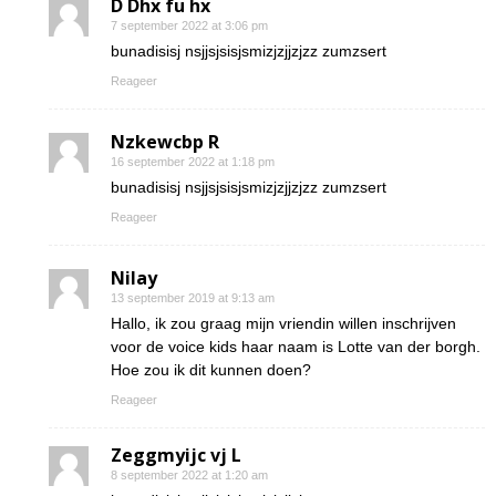
D Dhx fu hx
7 september 2022 at 3:06 pm
bunadisisj nsjjsjsisjsmizjzjjzjzz zumzsert
Reageer
Nzkewcbp R
16 september 2022 at 1:18 pm
bunadisisj nsjjsjsisjsmizjzjjzjzz zumzsert
Reageer
Nilay
13 september 2019 at 9:13 am
Hallo, ik zou graag mijn vriendin willen inschrijven
voor de voice kids haar naam is Lotte van der borgh.
Hoe zou ik dit kunnen doen?
Reageer
Zeggmyijc vj L
8 september 2022 at 1:20 am