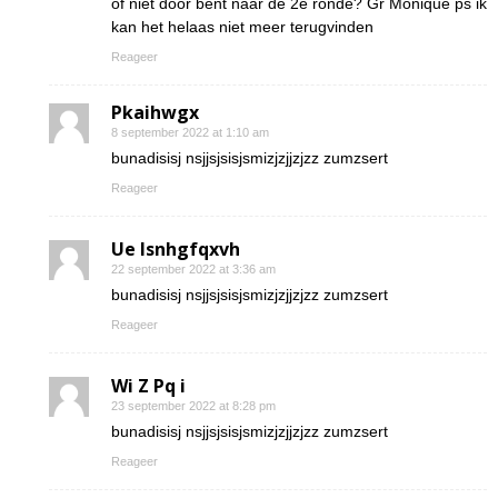
of niet door bent naar de 2e ronde? Gr Monique ps ik
kan het helaas niet meer terugvinden
Reageer
Pkaihwgx
8 september 2022 at 1:10 am
bunadisisj nsjjsjsisjsmizjzjjzjzz zumzsert
Reageer
Ue lsnhgfqxvh
22 september 2022 at 3:36 am
bunadisisj nsjjsjsisjsmizjzjjzjzz zumzsert
Reageer
Wi Z Pq i
23 september 2022 at 8:28 pm
bunadisisj nsjjsjsisjsmizjzjjzjzz zumzsert
Reageer