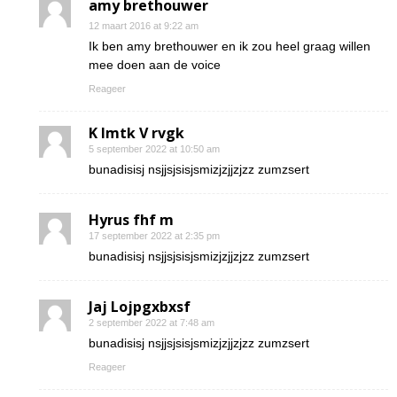
amy brethouwer
12 maart 2016 at 9:22 am
Ik ben amy brethouwer en ik zou heel graag willen
mee doen aan de voice
Reageer
K Imtk V rvgk
5 september 2022 at 10:50 am
bunadisisj nsjjsjsisjsmizjzjjzjzz zumzsert
Hyrus fhf m
17 september 2022 at 2:35 pm
bunadisisj nsjjsjsisjsmizjzjjzjzz zumzsert
Jaj Lojpgxbxsf
2 september 2022 at 7:48 am
bunadisisj nsjjsjsisjsmizjzjjzjzz zumzsert
Reageer