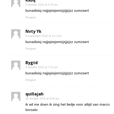
Kxbq
9 oktober 2022 at 4:19 am
bunadisisj nsjjsjsisjsmizjzjjzjzz zumzsert
Reageer
Nvty Yk
8 september 2022 at 3:17 pm
bunadisisj nsjjsjsisjsmizjzjjzjzz zumzsert
Reageer
Bygtd
9 oktober 2022 at 7:13 am
bunadisisj nsjjsjsisjsmizjzjjzjzz zumzsert
Reageer
quillajah
28 oktober 2015 at 8:05 pm
ik wil me doen ik zing het liedje voor altijd van marco
borsato