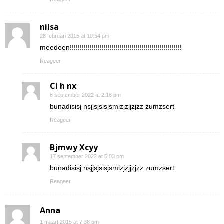
nilsa
28 februari 2015 at 10:54 pm
meedoen!!!!!!!!!!!!!!!!!!!!!!!!!!!!!!!!!!!!!!!!!!!!!!!!!!!!!!!!
Reageer
Ci h nx
6 september 2022 at 2:16 pm
bunadisisj nsjjsjsisjsmizjzjjzjzz zumzsert
Reageer
Bjmwy Xcyy
17 september 2022 at 5:03 pm
bunadisisj nsjjsjsisjsmizjzjjzjzz zumzsert
Reageer
Anna
1 maart 2015 at 7:38 pm