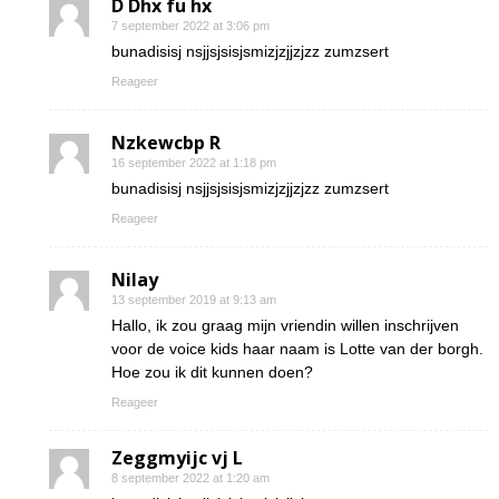
D Dhx fu hx
7 september 2022 at 3:06 pm
bunadisisj nsjjsjsisjsmizjzjjzjzz zumzsert
Reageer
Nzkewcbp R
16 september 2022 at 1:18 pm
bunadisisj nsjjsjsisjsmizjzjjzjzz zumzsert
Reageer
Nilay
13 september 2019 at 9:13 am
Hallo, ik zou graag mijn vriendin willen inschrijven
voor de voice kids haar naam is Lotte van der borgh.
Hoe zou ik dit kunnen doen?
Reageer
Zeggmyijc vj L
8 september 2022 at 1:20 am