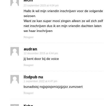
Mcm
23 september 2015 at 4:04 pm
Hallo ik wil mijn vriendin inschrijven voor de volgende
seizoen.
Want ze kan super mooi zingen alleen ze wil zich zelf
niet inschrijven dus ik en mijn vriendin dachten laten
we haar inschrijven
Reageer
audran
12 december 2015 at 4:44 pm
jij bent door bij de voice
Reageer
Ilsdpub nu
1 september 2022 at 4:47 pm
bunadisisj nsjjsjsisjsmizjzjjzjzz zumzsert
Reageer