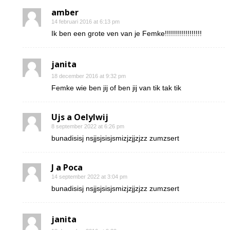
amber
14 februari 2016 at 6:13 pm
Ik ben een grote ven van je Femke!!!!!!!!!!!!!!!!!!
janita
18 december 2016 at 9:32 pm
Femke wie ben jij of ben jij van tik tak tik
Ujs a Oelylwij
8 september 2022 at 6:26 pm
bunadisisj nsjjsjsisjsmizjzjjzjzz zumzsert
J a Poca
14 september 2022 at 3:04 pm
bunadisisj nsjjsjsisjsmizjzjjzjzz zumzsert
janita