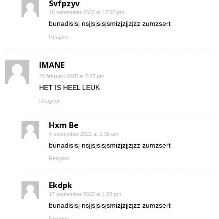
Svfpzyv
18 september 2022 at 12:05 pm
bunadisisj nsjjsjsisjsmizjzjjzjzz zumzsert
Reageer
IMANE
20 februari 2015 at 7:27 pm
HET IS HEEL LEUK
Reageer
Hxm Be
4 september 2022 at 1:36 am
bunadisisj nsjjsjsisjsmizjzjjzjzz zumzsert
Reageer
Ekdpk
17 september 2022 at 1:03 pm
bunadisisj nsjjsjsisjsmizjzjjzjzz zumzsert
Reageer