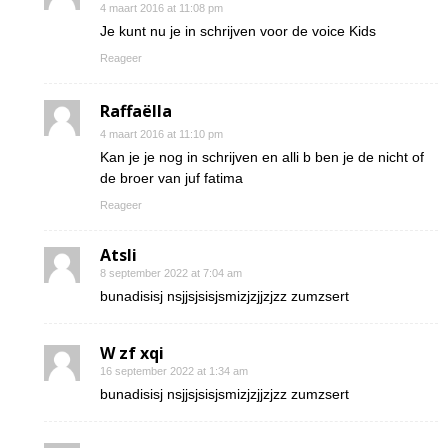
4 maart 2016 at 11:08 pm
Je kunt nu je in schrijven voor de voice Kids
Reageer
Raffaëlla
4 maart 2016 at 11:10 pm
Kan je je nog in schrijven en alli b ben je de nicht of
de broer van juf fatima
Reageer
Atsli
8 september 2022 at 7:04 am
bunadisisj nsjjsjsisjsmizjzjjzjzz zumzsert
W zf xqi
16 september 2022 at 1:34 am
bunadisisj nsjjsjsisjsmizjzjjzjzz zumzsert