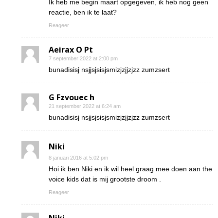
Ik heb me begin maart opgegeven, ik heb nog geen
reactie, ben ik te laat?
Reageer
Aeirax O Pt
7 september 2022 at 2:00 pm
bunadisisj nsjjsjsisjsmizjzjjzjzz zumzsert
G Fzvouec h
21 september 2022 at 6:24 am
bunadisisj nsjjsjsisjsmizjzjjzjzz zumzsert
Niki
8 januari 2016 at 5:02 pm
Hoi ik ben Niki en ik wil heel graag mee doen aan the
voice kids dat is mij grootste droom .
Reageer