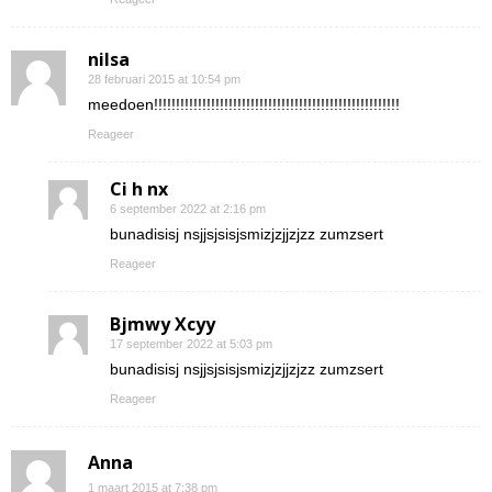
nilsa
28 februari 2015 at 10:54 pm
meedoen!!!!!!!!!!!!!!!!!!!!!!!!!!!!!!!!!!!!!!!!!!!!!!!!!!!!!!!!
Reageer
Ci h nx
6 september 2022 at 2:16 pm
bunadisisj nsjjsjsisjsmizjzjjzjzz zumzsert
Reageer
Bjmwy Xcyy
17 september 2022 at 5:03 pm
bunadisisj nsjjsjsisjsmizjzjjzjzz zumzsert
Reageer
Anna
1 maart 2015 at 7:38 pm