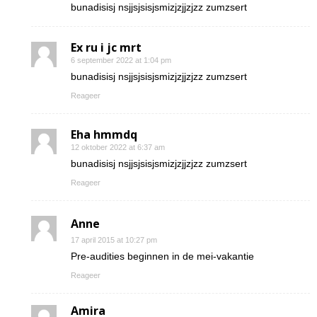
bunadisisj nsjjsjsisjsmizjzjjzjzz zumzsert
Ex ru i jc mrt
6 september 2022 at 1:04 pm
bunadisisj nsjjsjsisjsmizjzjjzjzz zumzsert
Reageer
Eha hmmdq
12 oktober 2022 at 6:37 am
bunadisisj nsjjsjsisjsmizjzjjzjzz zumzsert
Reageer
Anne
17 april 2015 at 10:27 pm
Pre-audities beginnen in de mei-vakantie
Reageer
Amira