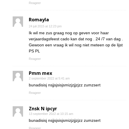
Reageer
Romayla
24 juli 2015 at 12:23 pm
Ik wil me zus graag nog op geven voor haar
verjaardagsfeest cado kan dat nog . 24 /7 van dag .
Gewoon een vraag ik wil nog niet meteen op de lijst
PS PL
Reageer
Pmm mex
2 september 2022 at 5:41 am
bunadisisj nsjjsjsisjsmizjzjjzjzz zumzsert
Reageer
Znsk N ipcyr
13 september 2022 at 10:15 am
bunadisisj nsjjsjsisjsmizjzjjzjzz zumzsert
Reageer