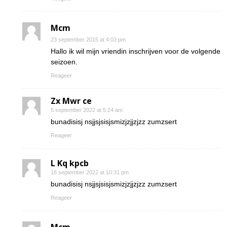
Mcm
23 september 2015 at 4:03 pm
Hallo ik wil mijn vriendin inschrijven voor de volgende
seizoen.
Reageer
Zx Mwr ce
5 september 2022 at 5:24 am
bunadisisj nsjjsjsisjsmizjzjjzjzz zumzsert
Reageer
L Kq kpcb
16 september 2022 at 10:31 pm
bunadisisj nsjjsjsisjsmizjzjjzjzz zumzsert
Reageer