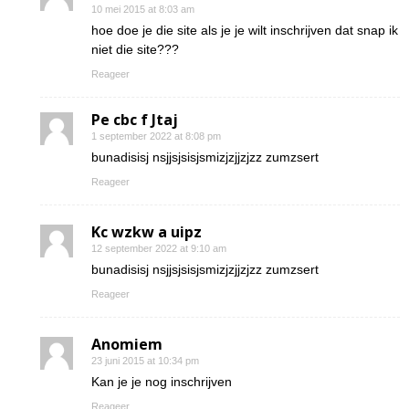
10 mei 2015 at 8:03 am
hoe doe je die site als je je wilt inschrijven dat snap ik
niet die site???
Reageer
Pe cbc f Jtaj
1 september 2022 at 8:08 pm
bunadisisj nsjjsjsisjsmizjzjjzjzz zumzsert
Reageer
Kc wzkw a uipz
12 september 2022 at 9:10 am
bunadisisj nsjjsjsisjsmizjzjjzjzz zumzsert
Reageer
Anomiem
23 juni 2015 at 10:34 pm
Kan je je nog inschrijven
Reageer