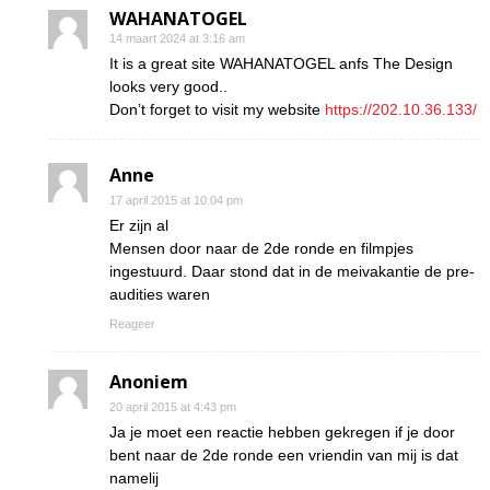
WAHANATOGEL
14 maart 2024 at 3:16 am
It is a great site WAHANATOGEL anfs The Design
looks very good..
Don’t forget to visit my website
https://202.10.36.133/
Anne
17 april 2015 at 10:04 pm
Er zijn al
Mensen door naar de 2de ronde en filmpjes
ingestuurd. Daar stond dat in de meivakantie de pre-
audities waren
Reageer
Anoniem
20 april 2015 at 4:43 pm
Ja je moet een reactie hebben gekregen if je door
bent naar de 2de ronde een vriendin van mij is dat
namelij