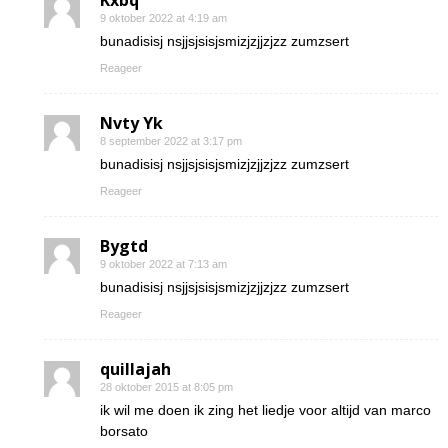
Kxbq
9 oktober 2022 at 4:19 am
bunadisisj nsjjsjsisjsmizjzjjzjzz zumzsert
Reageer
Nvty Yk
8 september 2022 at 3:17 pm
bunadisisj nsjjsjsisjsmizjzjjzjzz zumzsert
Reageer
Bygtd
9 oktober 2022 at 7:13 am
bunadisisj nsjjsjsisjsmizjzjjzjzz zumzsert
Reageer
quillajah
28 oktober 2015 at 8:05 pm
ik wil me doen ik zing het liedje voor altijd van marco
borsato