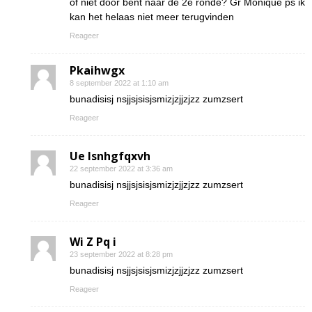
of niet door bent naar de 2e ronde? Gr Monique ps ik
kan het helaas niet meer terugvinden
Reageer
Pkaihwgx
8 september 2022 at 1:10 am
bunadisisj nsjjsjsisjsmizjzjjzjzz zumzsert
Reageer
Ue lsnhgfqxvh
22 september 2022 at 3:36 am
bunadisisj nsjjsjsisjsmizjzjjzjzz zumzsert
Reageer
Wi Z Pq i
23 september 2022 at 8:28 pm
bunadisisj nsjjsjsisjsmizjzjjzjzz zumzsert
Reageer