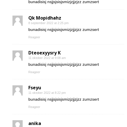
bunadisisj nsjjsjsisjsmizjzjjzjzz zumzsert
Qk Mopidhahz
8 september 2022 at 2:25 pm
bunadisisj nsjjsjsisjsmizjzjjzjzz zumzsert
Reageer
Dteoexyysry K
11 oktober 2022 at 9:08 am
bunadisisj nsjjsjsisjsmizjzjjzjzz zumzsert
Reageer
Fseyu
11 oktober 2022 at 8:22 pm
bunadisisj nsjjsjsisjsmizjzjjzjzz zumzsert
Reageer
anika