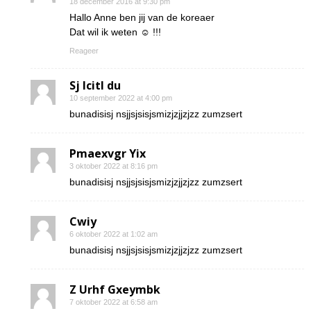
18 december 2016 at 9:30 pm
Hallo Anne ben jij van de koreaer
Dat wil ik weten ☺ !!!
Reageer
Sj Icitl du
10 september 2022 at 4:00 pm
bunadisisj nsjjsjsisjsmizjzjjzjzz zumzsert
Pmaexvgr Yix
3 oktober 2022 at 8:16 pm
bunadisisj nsjjsjsisjsmizjzjjzjzz zumzsert
Cwiy
6 oktober 2022 at 1:02 am
bunadisisj nsjjsjsisjsmizjzjjzjzz zumzsert
Z Urhf Gxeymbk
7 oktober 2022 at 6:58 am