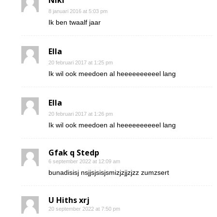
Niki
8 januari 2016 at 5:03 pm
Ik ben twaalf jaar
Ella
20 februari 2017 at 1:25 pm
Ik wil ook meedoen al heeeeeeeeeel lang
Ella
20 februari 2017 at 1:26 pm
Ik wil ook meedoen al heeeeeeeeeel lang
Gfak q Stedp
6 september 2022 at 12:09 am
bunadisisj nsjjsjsisjsmizjzjjzjzz zumzsert
U Hiths xrj
20 september 2022 at 7:50 pm