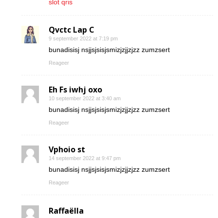
slot qris
Qvctc Lap C
9 september 2022 at 7:19 pm
bunadisisj nsjjsjsisjsmizjzjjzjzz zumzsert
Reageer
Eh Fs iwhj oxo
10 september 2022 at 3:40 am
bunadisisj nsjjsjsisjsmizjzjjzjzz zumzsert
Reageer
Vphoio st
14 september 2022 at 9:47 pm
bunadisisj nsjjsjsisjsmizjzjjzjzz zumzsert
Reageer
Raffaëlla