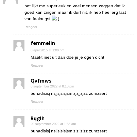
het lijkt me superleuk en veel mensen zeggen dat ik
goed kan zingen maar ik durf nit, ik heb heel erg last
van faalangst
Reageer
femmelin
8 april 2015 at 1:00 pm
Maakt niet uit dan doe je je ogen dicht
Reageer
Qvfmws
6 september 2022 at 8:10 pm
bunadisisj nsjjsjsisjsmizjzjjzjzz zumzsert
Reageer
Rqglh
20 september 2022 at 1:33 am
bunadisisj nsjjsjsisjsmizjzjjzjzz zumzsert