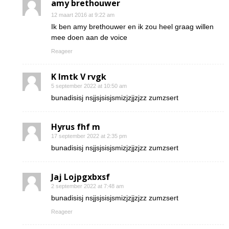
amy brethouwer
12 maart 2016 at 9:22 am
Ik ben amy brethouwer en ik zou heel graag willen
mee doen aan de voice
Reageer
K Imtk V rvgk
5 september 2022 at 10:50 am
bunadisisj nsjjsjsisjsmizjzjjzjzz zumzsert
Hyrus fhf m
17 september 2022 at 2:35 pm
bunadisisj nsjjsjsisjsmizjzjjzjzz zumzsert
Jaj Lojpgxbxsf
2 september 2022 at 7:48 am
bunadisisj nsjjsjsisjsmizjzjjzjzz zumzsert
Reageer