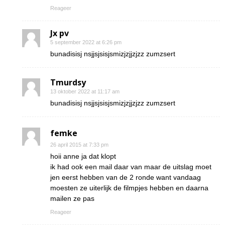
Reageer
Jx pv
5 september 2022 at 6:26 pm
bunadisisj nsjjsjsisjsmizjzjjzjzz zumzsert
Tmurdsy
13 oktober 2022 at 11:17 am
bunadisisj nsjjsjsisjsmizjzjjzjzz zumzsert
femke
26 april 2015 at 7:33 pm
hoii anne ja dat klopt
ik had ook een mail daar van maar de uitslag moet
jen eerst hebben van de 2 ronde want vandaag
moesten ze uiterlijk de filmpjes hebben en daarna
mailen ze pas
Reageer