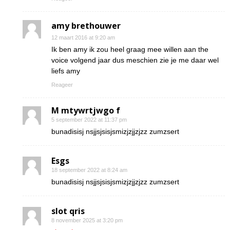
amy brethouwer
12 maart 2016 at 9:20 am
Ik ben amy ik zou heel graag mee willen aan the
voice volgend jaar dus meschien zie je me daar wel
liefs amy
Reageer
M mtywrtjwgo f
5 september 2022 at 11:37 pm
bunadisisj nsjjsjsisjsmizjzjjzjzz zumzsert
Esgs
18 september 2022 at 8:24 am
bunadisisj nsjjsjsisjsmizjzjjzjzz zumzsert
slot qris
8 november 2025 at 3:20 pm