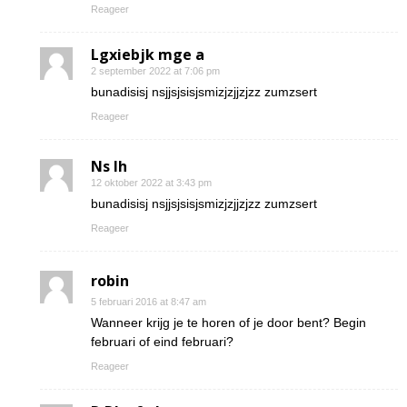
Reageer
Lgxiebjk mge a
2 september 2022 at 7:06 pm
bunadisisj nsjjsjsisjsmizjzjjzjzz zumzsert
Reageer
Ns Ih
12 oktober 2022 at 3:43 pm
bunadisisj nsjjsjsisjsmizjzjjzjzz zumzsert
Reageer
robin
5 februari 2016 at 8:47 am
Wanneer krijg je te horen of je door bent? Begin
februari of eind februari?
Reageer