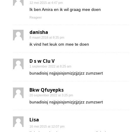
12 mei 2015 at 4:47 pm
Ik ben Amira en ik wil graag mee doen
Reageer
danisha
8 maart 2016 at 8:35 pm
ik vind het leuk om mee te doen
D s w Clu V
1 september 2022 at 8:25 am
bunadisisj nsjjsjsisjsmizjzjjzjzz zumzsert
Bkw Qfuyepks
20 september 2022 at 3:25 pm
bunadisisj nsjjsjsisjsmizjzjjzjzz zumzsert
Lisa
16 mei 2015 at 12:07 pm