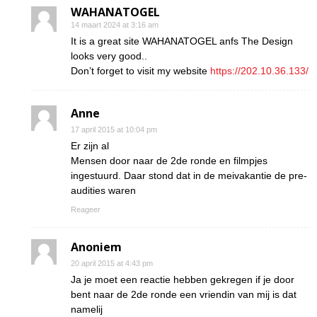
WAHANATOGEL
14 maart 2024 at 3:16 am
It is a great site WAHANATOGEL anfs The Design
looks very good..
Don’t forget to visit my website
https://202.10.36.133/
Anne
17 april 2015 at 10:04 pm
Er zijn al
Mensen door naar de 2de ronde en filmpjes
ingestuurd. Daar stond dat in de meivakantie de pre-
audities waren
Reageer
Anoniem
20 april 2015 at 4:43 pm
Ja je moet een reactie hebben gekregen if je door
bent naar de 2de ronde een vriendin van mij is dat
namelij