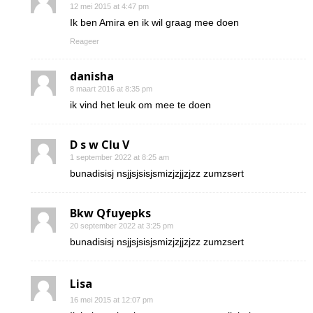
12 mei 2015 at 4:47 pm
Ik ben Amira en ik wil graag mee doen
Reageer
danisha
8 maart 2016 at 8:35 pm
ik vind het leuk om mee te doen
D s w Clu V
1 september 2022 at 8:25 am
bunadisisj nsjjsjsisjsmizjzjjzjzz zumzsert
Bkw Qfuyepks
20 september 2022 at 3:25 pm
bunadisisj nsjjsjsisjsmizjzjjzjzz zumzsert
Lisa
16 mei 2015 at 12:07 pm