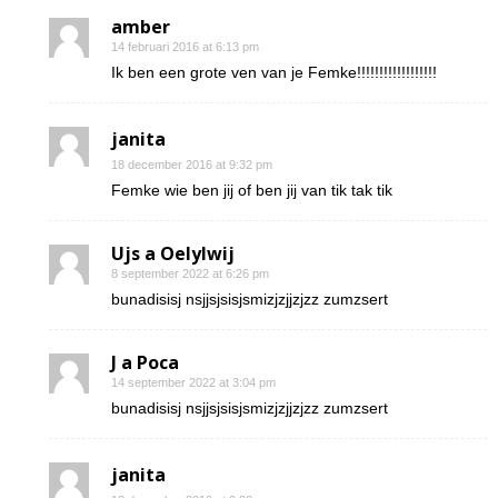
amber
14 februari 2016 at 6:13 pm
Ik ben een grote ven van je Femke!!!!!!!!!!!!!!!!!!
janita
18 december 2016 at 9:32 pm
Femke wie ben jij of ben jij van tik tak tik
Ujs a Oelylwij
8 september 2022 at 6:26 pm
bunadisisj nsjjsjsisjsmizjzjjzjzz zumzsert
J a Poca
14 september 2022 at 3:04 pm
bunadisisj nsjjsjsisjsmizjzjjzjzz zumzsert
janita