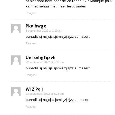
of niet door bent naar de 2e ronde? Gr Monique ps ik
kan het helaas niet meer terugvinden
Reageer
Pkaihwgx
8 september 2022 at 1:10 am
bunadisisj nsjjsjsisjsmizjzjjzjzz zumzsert
Reageer
Ue lsnhgfqxvh
22 september 2022 at 3:36 am
bunadisisj nsjjsjsisjsmizjzjjzjzz zumzsert
Reageer
Wi Z Pq i
23 september 2022 at 8:28 pm
bunadisisj nsjjsjsisjsmizjzjjzjzz zumzsert
Reageer