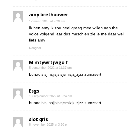
amy brethouwer
12 maart 2016 at 9:20 am
Ik ben amy ik zou heel graag mee willen aan the
voice volgend jaar dus meschien zie je me daar wel
liefs amy
Reageer
M mtywrtjwgo f
5 september 2022 at 11:37 pm
bunadisisj nsjjsjsisjsmizjzjjzjzz zumzsert
Esgs
18 september 2022 at 8:24 am
bunadisisj nsjjsjsisjsmizjzjjzjzz zumzsert
slot qris
8 november 2025 at 3:20 pm