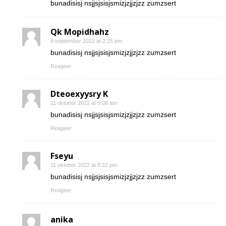
bunadisisj nsjjsjsisjsmizjzjjzjzz zumzsert
Qk Mopidhahz
8 september 2022 at 2:25 pm
bunadisisj nsjjsjsisjsmizjzjjzjzz zumzsert
Reageer
Dteoexyysry K
11 oktober 2022 at 9:08 am
bunadisisj nsjjsjsisjsmizjzjjzjzz zumzsert
Reageer
Fseyu
11 oktober 2022 at 8:22 pm
bunadisisj nsjjsjsisjsmizjzjjzjzz zumzsert
Reageer
anika