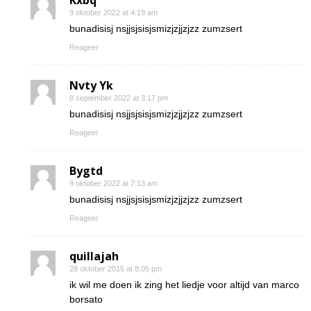
Kxbq
9 oktober 2022 at 4:19 am
bunadisisj nsjjsjsisjsmizjzjjzjzz zumzsert
Reageer
Nvty Yk
8 september 2022 at 3:17 pm
bunadisisj nsjjsjsisjsmizjzjjzjzz zumzsert
Reageer
Bygtd
9 oktober 2022 at 7:13 am
bunadisisj nsjjsjsisjsmizjzjjzjzz zumzsert
Reageer
quillajah
28 oktober 2015 at 8:05 pm
ik wil me doen ik zing het liedje voor altijd van marco
borsato