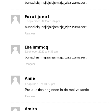
bunadisisj nsjjsjsisjsmizjzjjzjzz zumzsert
Ex ru i jc mrt
6 september 2022 at 1:04 pm
bunadisisj nsjjsjsisjsmizjzjjzjzz zumzsert
Reageer
Eha hmmdq
12 oktober 2022 at 6:37 am
bunadisisj nsjjsjsisjsmizjzjjzjzz zumzsert
Reageer
Anne
17 april 2015 at 10:27 pm
Pre-audities beginnen in de mei-vakantie
Reageer
Amira