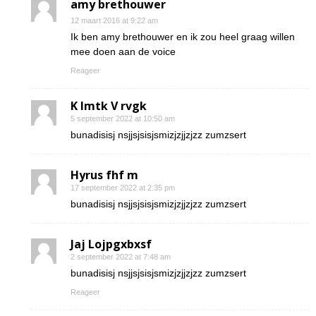
amy brethouwer
12 maart 2016 at 9:22 am
Ik ben amy brethouwer en ik zou heel graag willen
mee doen aan de voice
Reageer
K Imtk V rvgk
5 september 2022 at 10:50 am
bunadisisj nsjjsjsisjsmizjzjjzjzz zumzsert
Hyrus fhf m
17 september 2022 at 2:35 pm
bunadisisj nsjjsjsisjsmizjzjjzjzz zumzsert
Jaj Lojpgxbxsf
2 september 2022 at 7:48 am
bunadisisj nsjjsjsisjsmizjzjjzjzz zumzsert
Reageer