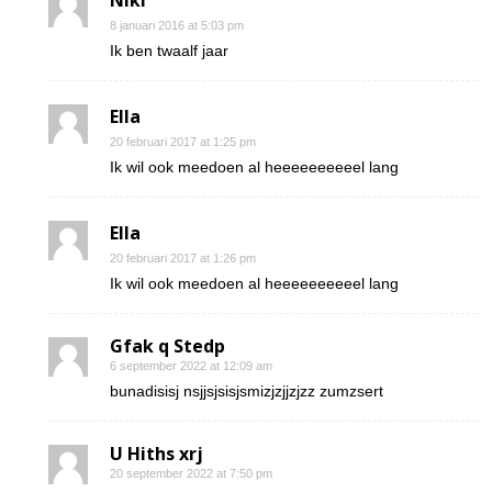
Niki
8 januari 2016 at 5:03 pm
Ik ben twaalf jaar
Ella
20 februari 2017 at 1:25 pm
Ik wil ook meedoen al heeeeeeeeeel lang
Ella
20 februari 2017 at 1:26 pm
Ik wil ook meedoen al heeeeeeeeeel lang
Gfak q Stedp
6 september 2022 at 12:09 am
bunadisisj nsjjsjsisjsmizjzjjzjzz zumzsert
U Hiths xrj
20 september 2022 at 7:50 pm