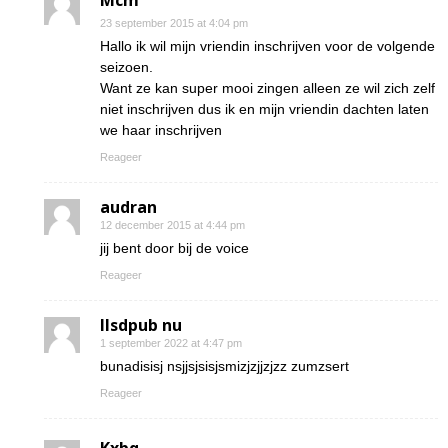
Mcm
23 september 2015 at 4:04 pm
Hallo ik wil mijn vriendin inschrijven voor de volgende
seizoen.
Want ze kan super mooi zingen alleen ze wil zich zelf
niet inschrijven dus ik en mijn vriendin dachten laten
we haar inschrijven
Reageer
audran
12 december 2015 at 4:44 pm
jij bent door bij de voice
Reageer
Ilsdpub nu
1 september 2022 at 4:47 pm
bunadisisj nsjjsjsisjsmizjzjjzjzz zumzsert
Reageer