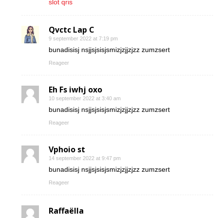
slot qris
Qvctc Lap C
9 september 2022 at 7:19 pm
bunadisisj nsjjsjsisjsmizjzjjzjzz zumzsert
Reageer
Eh Fs iwhj oxo
10 september 2022 at 3:40 am
bunadisisj nsjjsjsisjsmizjzjjzjzz zumzsert
Reageer
Vphoio st
14 september 2022 at 9:47 pm
bunadisisj nsjjsjsisjsmizjzjjzjzz zumzsert
Reageer
Raffaëlla