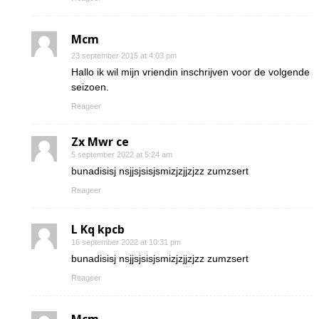
Mcm
23 september 2015 at 4:03 pm
Hallo ik wil mijn vriendin inschrijven voor de volgende
seizoen.
Reageer
Zx Mwr ce
5 september 2022 at 5:24 am
bunadisisj nsjjsjsisjsmizjzjjzjzz zumzsert
Reageer
L Kq kpcb
16 september 2022 at 10:31 pm
bunadisisj nsjjsjsisjsmizjzjjzjzz zumzsert
Reageer