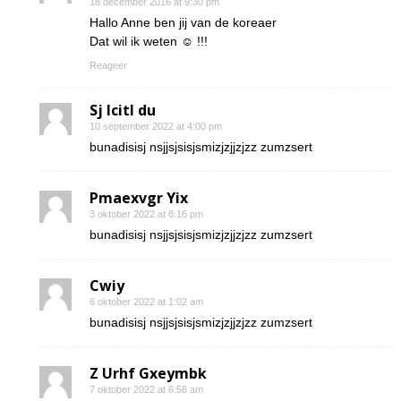
18 december 2016 at 9:30 pm
Hallo Anne ben jij van de koreaer
Dat wil ik weten ☺ !!!
Reageer
Sj Icitl du
10 september 2022 at 4:00 pm
bunadisisj nsjjsjsisjsmizjzjjzjzz zumzsert
Pmaexvgr Yix
3 oktober 2022 at 8:16 pm
bunadisisj nsjjsjsisjsmizjzjjzjzz zumzsert
Cwiy
6 oktober 2022 at 1:02 am
bunadisisj nsjjsjsisjsmizjzjjzjzz zumzsert
Z Urhf Gxeymbk
7 oktober 2022 at 6:58 am