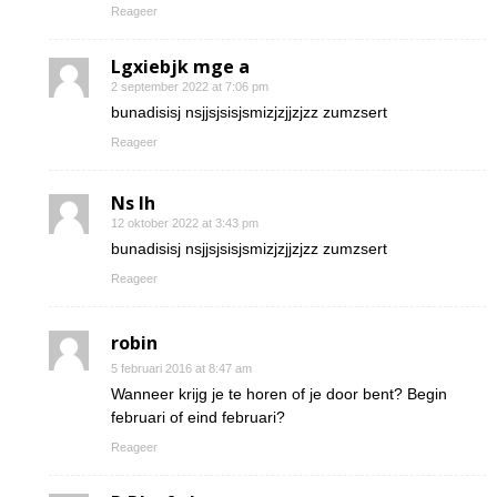
Reageer
Lgxiebjk mge a
2 september 2022 at 7:06 pm
bunadisisj nsjjsjsisjsmizjzjjzjzz zumzsert
Reageer
Ns Ih
12 oktober 2022 at 3:43 pm
bunadisisj nsjjsjsisjsmizjzjjzjzz zumzsert
Reageer
robin
5 februari 2016 at 8:47 am
Wanneer krijg je te horen of je door bent? Begin
februari of eind februari?
Reageer