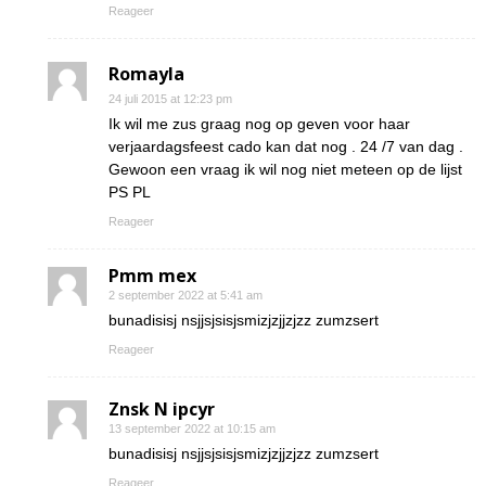
Reageer
Romayla
24 juli 2015 at 12:23 pm
Ik wil me zus graag nog op geven voor haar
verjaardagsfeest cado kan dat nog . 24 /7 van dag .
Gewoon een vraag ik wil nog niet meteen op de lijst
PS PL
Reageer
Pmm mex
2 september 2022 at 5:41 am
bunadisisj nsjjsjsisjsmizjzjjzjzz zumzsert
Reageer
Znsk N ipcyr
13 september 2022 at 10:15 am
bunadisisj nsjjsjsisjsmizjzjjzjzz zumzsert
Reageer