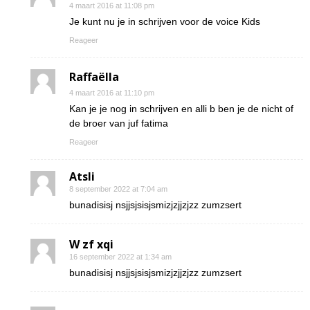
4 maart 2016 at 11:08 pm
Je kunt nu je in schrijven voor de voice Kids
Reageer
Raffaëlla
4 maart 2016 at 11:10 pm
Kan je je nog in schrijven en alli b ben je de nicht of
de broer van juf fatima
Reageer
Atsli
8 september 2022 at 7:04 am
bunadisisj nsjjsjsisjsmizjzjjzjzz zumzsert
W zf xqi
16 september 2022 at 1:34 am
bunadisisj nsjjsjsisjsmizjzjjzjzz zumzsert