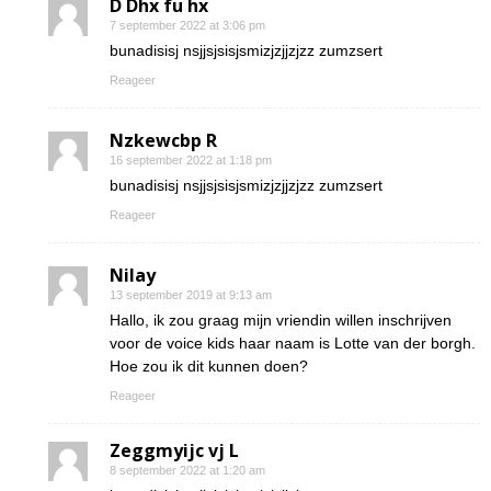
D Dhx fu hx
7 september 2022 at 3:06 pm
bunadisisj nsjjsjsisjsmizjzjjzjzz zumzsert
Reageer
Nzkewcbp R
16 september 2022 at 1:18 pm
bunadisisj nsjjsjsisjsmizjzjjzjzz zumzsert
Reageer
Nilay
13 september 2019 at 9:13 am
Hallo, ik zou graag mijn vriendin willen inschrijven
voor de voice kids haar naam is Lotte van der borgh.
Hoe zou ik dit kunnen doen?
Reageer
Zeggmyijc vj L
8 september 2022 at 1:20 am