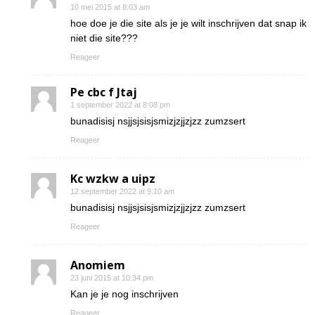
10 mei 2015 at 8:03 am
hoe doe je die site als je je wilt inschrijven dat snap ik
niet die site???
Reageer
Pe cbc f Jtaj
1 september 2022 at 8:08 pm
bunadisisj nsjjsjsisjsmizjzjjzjzz zumzsert
Reageer
Kc wzkw a uipz
12 september 2022 at 9:10 am
bunadisisj nsjjsjsisjsmizjzjjzjzz zumzsert
Reageer
Anomiem
23 juni 2015 at 10:34 pm
Kan je je nog inschrijven
Reageer