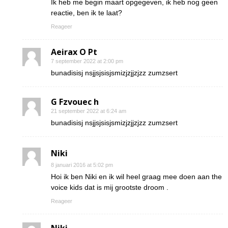
Ik heb me begin maart opgegeven, ik heb nog geen
reactie, ben ik te laat?
Reageer
Aeirax O Pt
7 september 2022 at 2:00 pm
bunadisisj nsjjsjsisjsmizjzjjzjzz zumzsert
G Fzvouec h
21 september 2022 at 6:24 am
bunadisisj nsjjsjsisjsmizjzjjzjzz zumzsert
Niki
8 januari 2016 at 5:02 pm
Hoi ik ben Niki en ik wil heel graag mee doen aan the
voice kids dat is mij grootste droom .
Reageer