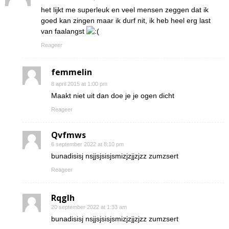
het lijkt me superleuk en veel mensen zeggen dat ik
goed kan zingen maar ik durf nit, ik heb heel erg last
van faalangst
Reageer
femmelin
8 april 2015 at 1:00 pm
Maakt niet uit dan doe je je ogen dicht
Reageer
Qvfmws
6 september 2022 at 8:10 pm
bunadisisj nsjjsjsisjsmizjzjjzjzz zumzsert
Reageer
Rqglh
20 september 2022 at 1:33 am
bunadisisj nsjjsjsisjsmizjzjjzjzz zumzsert