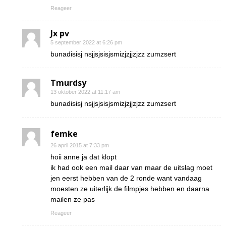
Reageer
Jx pv
5 september 2022 at 6:26 pm
bunadisisj nsjjsjsisjsmizjzjjzjzz zumzsert
Tmurdsy
13 oktober 2022 at 11:17 am
bunadisisj nsjjsjsisjsmizjzjjzjzz zumzsert
femke
26 april 2015 at 7:33 pm
hoii anne ja dat klopt
ik had ook een mail daar van maar de uitslag moet
jen eerst hebben van de 2 ronde want vandaag
moesten ze uiterlijk de filmpjes hebben en daarna
mailen ze pas
Reageer