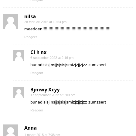
nilsa
28 februari 2015 at 10:54 pm
meedoen!!!!!!!!!!!!!!!!!!!!!!!!!!!!!!!!!!!!!!!!!!!!!!!!!!!!!!!!
Reageer
Ci h nx
6 september 2022 at 2:16 pm
bunadisisj nsjjsjsisjsmizjzjjzjzz zumzsert
Reageer
Bjmwy Xcyy
17 september 2022 at 5:03 pm
bunadisisj nsjjsjsisjsmizjzjjzjzz zumzsert
Reageer
Anna
1 maart 2015 at 7:38 pm