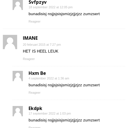
Svfpzyv
18 september 2022 at 12:05 pm
bunadisisj nsjjsjsisjsmizjzjjzjzz zumzsert
Reageer
IMANE
20 februari 2015 at 7:27 pm
HET IS HEEL LEUK
Reageer
Hxm Be
4 september 2022 at 1:36 am
bunadisisj nsjjsjsisjsmizjzjjzjzz zumzsert
Reageer
Ekdpk
17 september 2022 at 1:03 pm
bunadisisj nsjjsjsisjsmizjzjjzjzz zumzsert
Reageer