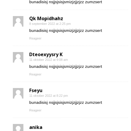
bunadisisj nsjjsjsisjsmizjzjjzjzz zumzsert
Qk Mopidhahz
8 september 2022 at 2:25 pm
bunadisisj nsjjsjsisjsmizjzjjzjzz zumzsert
Reageer
Dteoexyysry K
11 oktober 2022 at 9:08 am
bunadisisj nsjjsjsisjsmizjzjjzjzz zumzsert
Reageer
Fseyu
11 oktober 2022 at 8:22 pm
bunadisisj nsjjsjsisjsmizjzjjzjzz zumzsert
Reageer
anika