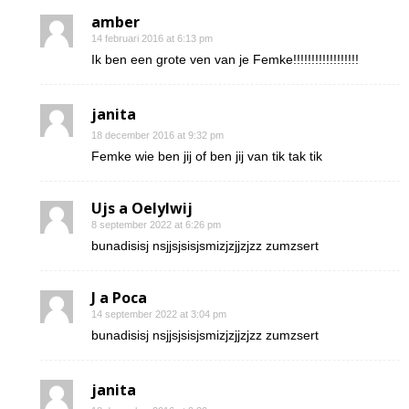
amber
14 februari 2016 at 6:13 pm
Ik ben een grote ven van je Femke!!!!!!!!!!!!!!!!!!
janita
18 december 2016 at 9:32 pm
Femke wie ben jij of ben jij van tik tak tik
Ujs a Oelylwij
8 september 2022 at 6:26 pm
bunadisisj nsjjsjsisjsmizjzjjzjzz zumzsert
J a Poca
14 september 2022 at 3:04 pm
bunadisisj nsjjsjsisjsmizjzjjzjzz zumzsert
janita