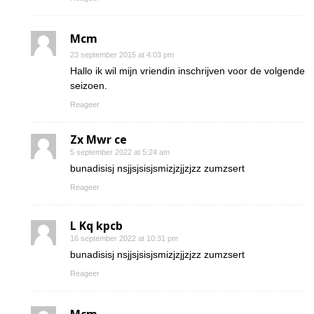
Mcm
23 september 2015 at 4:03 pm
Hallo ik wil mijn vriendin inschrijven voor de volgende
seizoen.
Reageer
Zx Mwr ce
5 september 2022 at 5:24 am
bunadisisj nsjjsjsisjsmizjzjjzjzz zumzsert
Reageer
L Kq kpcb
16 september 2022 at 10:31 pm
bunadisisj nsjjsjsisjsmizjzjjzjzz zumzsert
Reageer