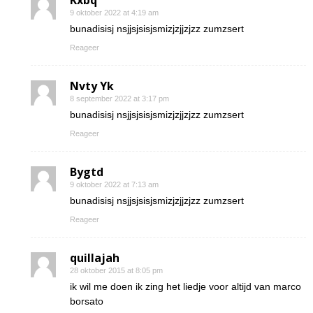
Kxbq
9 oktober 2022 at 4:19 am
bunadisisj nsjjsjsisjsmizjzjjzjzz zumzsert
Reageer
Nvty Yk
8 september 2022 at 3:17 pm
bunadisisj nsjjsjsisjsmizjzjjzjzz zumzsert
Reageer
Bygtd
9 oktober 2022 at 7:13 am
bunadisisj nsjjsjsisjsmizjzjjzjzz zumzsert
Reageer
quillajah
28 oktober 2015 at 8:05 pm
ik wil me doen ik zing het liedje voor altijd van marco
borsato