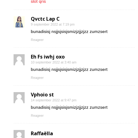
slot qris
Qvctc Lap C
9 september 2022 at 7:19 pm
bunadisisj nsjjsjsisjsmizjzjjzjzz zumzsert
Reageer
Eh Fs iwhj oxo
10 september 2022 at 3:40 am
bunadisisj nsjjsjsisjsmizjzjjzjzz zumzsert
Reageer
Vphoio st
14 september 2022 at 9:47 pm
bunadisisj nsjjsjsisjsmizjzjjzjzz zumzsert
Reageer
Raffaëlla