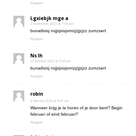
Reageer
Lgxiebjk mge a
2 september 2022 at 7:06 pm
bunadisisj nsjjsjsisjsmizjzjjzjzz zumzsert
Reageer
Ns Ih
12 oktober 2022 at 3:43 pm
bunadisisj nsjjsjsisjsmizjzjjzjzz zumzsert
Reageer
robin
5 februari 2016 at 8:47 am
Wanneer krijg je te horen of je door bent? Begin
februari of eind februari?
Reageer