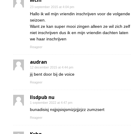
Mcm
23 september 2015 at 4:04 pm
Hallo ik wil mijn vriendin inschrijven voor de volgende
seizoen.
Want ze kan super mooi zingen alleen ze wil zich zelf
niet inschrijven dus ik en mijn vriendin dachten laten
we haar inschrijven
Reageer
audran
12 december 2015 at 4:44 pm
jij bent door bij de voice
Reageer
Ilsdpub nu
1 september 2022 at 4:47 pm
bunadisisj nsjjsjsisjsmizjzjjzjzz zumzsert
Reageer