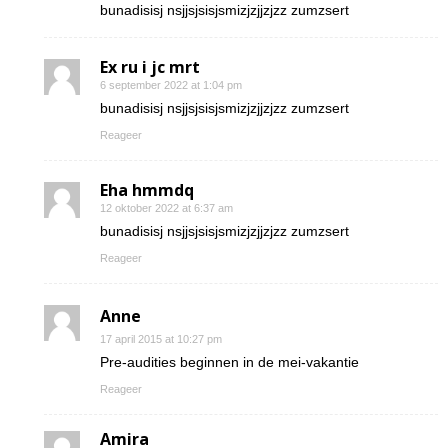
bunadisisj nsjjsjsisjsmizjzjjzjzz zumzsert
Ex ru i jc mrt
6 september 2022 at 1:04 pm
bunadisisj nsjjsjsisjsmizjzjjzjzz zumzsert
Reageer
Eha hmmdq
12 oktober 2022 at 6:37 am
bunadisisj nsjjsjsisjsmizjzjjzjzz zumzsert
Reageer
Anne
17 april 2015 at 10:27 pm
Pre-audities beginnen in de mei-vakantie
Reageer
Amira