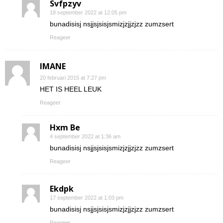
Svfpzyv
18 september 2022 at 12:05 pm
bunadisisj nsjjsjsisjsmizjzjjzjzz zumzsert
Reageer
IMANE
20 februari 2015 at 7:27 pm
HET IS HEEL LEUK
Reageer
Hxm Be
4 september 2022 at 1:36 am
bunadisisj nsjjsjsisjsmizjzjjzjzz zumzsert
Reageer
Ekdpk
17 september 2022 at 1:03 pm
bunadisisj nsjjsjsisjsmizjzjjzjzz zumzsert
Reageer