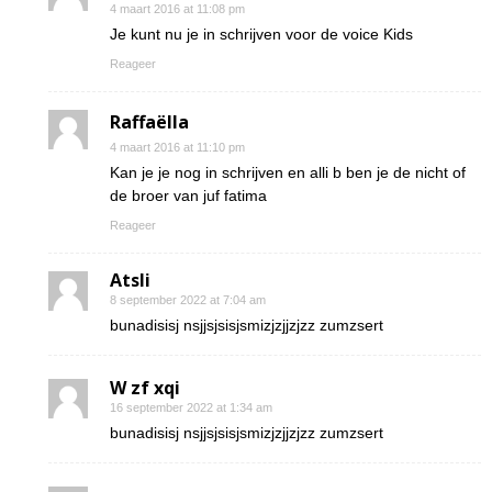
4 maart 2016 at 11:08 pm
Je kunt nu je in schrijven voor de voice Kids
Reageer
Raffaëlla
4 maart 2016 at 11:10 pm
Kan je je nog in schrijven en alli b ben je de nicht of
de broer van juf fatima
Reageer
Atsli
8 september 2022 at 7:04 am
bunadisisj nsjjsjsisjsmizjzjjzjzz zumzsert
W zf xqi
16 september 2022 at 1:34 am
bunadisisj nsjjsjsisjsmizjzjjzjzz zumzsert