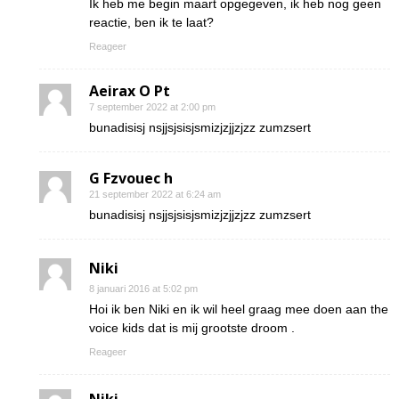
Ik heb me begin maart opgegeven, ik heb nog geen
reactie, ben ik te laat?
Reageer
Aeirax O Pt
7 september 2022 at 2:00 pm
bunadisisj nsjjsjsisjsmizjzjjzjzz zumzsert
G Fzvouec h
21 september 2022 at 6:24 am
bunadisisj nsjjsjsisjsmizjzjjzjzz zumzsert
Niki
8 januari 2016 at 5:02 pm
Hoi ik ben Niki en ik wil heel graag mee doen aan the
voice kids dat is mij grootste droom .
Reageer