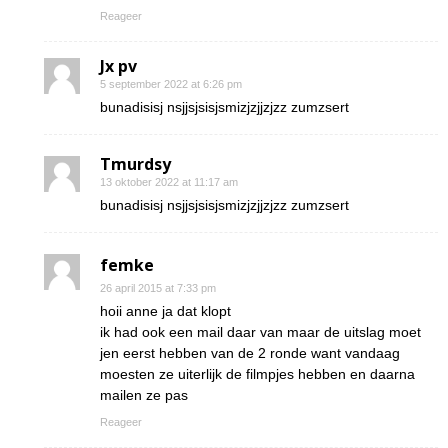
Reageer
Jx pv
5 september 2022 at 6:26 pm
bunadisisj nsjjsjsisjsmizjzjjzjzz zumzsert
Tmurdsy
13 oktober 2022 at 11:17 am
bunadisisj nsjjsjsisjsmizjzjjzjzz zumzsert
femke
26 april 2015 at 7:33 pm
hoii anne ja dat klopt
ik had ook een mail daar van maar de uitslag moet
jen eerst hebben van de 2 ronde want vandaag
moesten ze uiterlijk de filmpjes hebben en daarna
mailen ze pas
Reageer