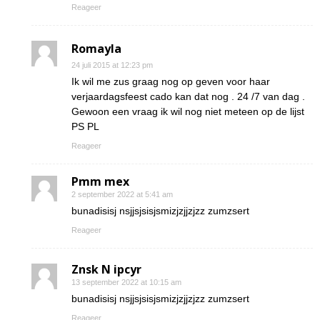
Reageer
Romayla
24 juli 2015 at 12:23 pm
Ik wil me zus graag nog op geven voor haar
verjaardagsfeest cado kan dat nog . 24 /7 van dag .
Gewoon een vraag ik wil nog niet meteen op de lijst
PS PL
Reageer
Pmm mex
2 september 2022 at 5:41 am
bunadisisj nsjjsjsisjsmizjzjjzjzz zumzsert
Reageer
Znsk N ipcyr
13 september 2022 at 10:15 am
bunadisisj nsjjsjsisjsmizjzjjzjzz zumzsert
Reageer