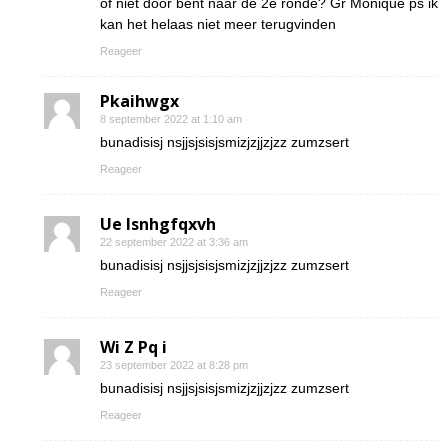
of niet door bent naar de 2e ronde? Gr Monique ps ik
kan het helaas niet meer terugvinden
Reageer
Pkaihwgx
8 september 2022 at 1:10 am
bunadisisj nsjjsjsisjsmizjzjjzjzz zumzsert
Reageer
Ue lsnhgfqxvh
22 september 2022 at 3:36 am
bunadisisj nsjjsjsisjsmizjzjjzjzz zumzsert
Reageer
Wi Z Pq i
23 september 2022 at 8:28 pm
bunadisisj nsjjsjsisjsmizjzjjzjzz zumzsert
Reageer