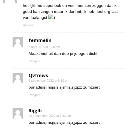
het lijkt me superleuk en veel mensen zeggen dat ik
goed kan zingen maar ik durf nit, ik heb heel erg last
van faalangst
Reageer
femmelin
8 april 2015 at 1:00 pm
Maakt niet uit dan doe je je ogen dicht
Reageer
Qvfmws
6 september 2022 at 8:10 pm
bunadisisj nsjjsjsisjsmizjzjjzjzz zumzsert
Reageer
Rqglh
20 september 2022 at 1:33 am
bunadisisj nsjjsjsisjsmizjzjjzjzz zumzsert