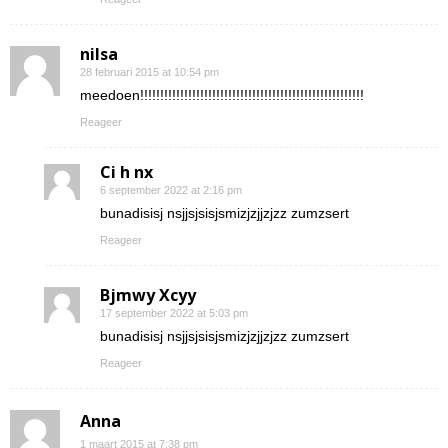
nilsa
28 februari 2015 at 10:54 pm
meedoen!!!!!!!!!!!!!!!!!!!!!!!!!!!!!!!!!!!!!!!!!!!!!!!!!!!!!!!!
Reageer
Ci h nx
6 september 2022 at 2:16 pm
bunadisisj nsjjsjsisjsmizjzjjzjzz zumzsert
Reageer
Bjmwy Xcyy
17 september 2022 at 5:03 pm
bunadisisj nsjjsjsisjsmizjzjjzjzz zumzsert
Reageer
Anna
1 maart 2015 at 7:38 pm