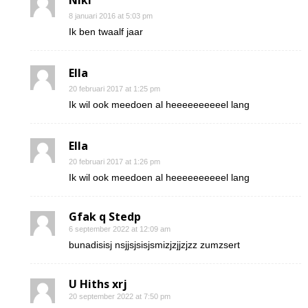
Niki
8 januari 2016 at 5:03 pm
Ik ben twaalf jaar
Ella
20 februari 2017 at 1:25 pm
Ik wil ook meedoen al heeeeeeeeeel lang
Ella
20 februari 2017 at 1:26 pm
Ik wil ook meedoen al heeeeeeeeeel lang
Gfak q Stedp
6 september 2022 at 12:09 am
bunadisisj nsjjsjsisjsmizjzjjzjzz zumzsert
U Hiths xrj
20 september 2022 at 7:50 pm