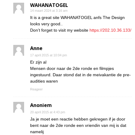
WAHANATOGEL
14 maart 2024 at 3:16 am
It is a great site WAHANATOGEL anfs The Design
looks very good..
Don’t forget to visit my website
https://202.10.36.133/
Anne
17 april 2015 at 10:04 pm
Er zijn al
Mensen door naar de 2de ronde en filmpjes
ingestuurd. Daar stond dat in de meivakantie de pre-
audities waren
Reageer
Anoniem
20 april 2015 at 4:43 pm
Ja je moet een reactie hebben gekregen if je door
bent naar de 2de ronde een vriendin van mij is dat
namelij