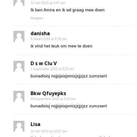
12 mei 2015 at 4:47 pm
Ik ben Amira en ik wil graag mee doen
Reageer
danisha
8 maart 2016 at 8:35 pm
ik vind het leuk om mee te doen
D s w Clu V
1 september 2022 at 8:25 am
bunadisisj nsjjsjsisjsmizjzjjzjzz zumzsert
Bkw Qfuyepks
20 september 2022 at 3:25 pm
bunadisisj nsjjsjsisjsmizjzjjzjzz zumzsert
Lisa
16 mei 2015 at 12:07 pm