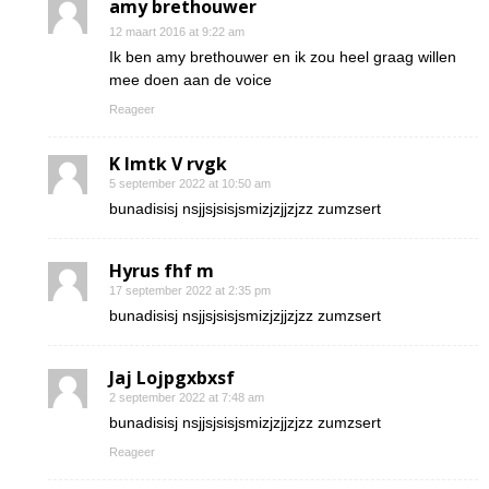
amy brethouwer
12 maart 2016 at 9:22 am
Ik ben amy brethouwer en ik zou heel graag willen
mee doen aan de voice
Reageer
K Imtk V rvgk
5 september 2022 at 10:50 am
bunadisisj nsjjsjsisjsmizjzjjzjzz zumzsert
Hyrus fhf m
17 september 2022 at 2:35 pm
bunadisisj nsjjsjsisjsmizjzjjzjzz zumzsert
Jaj Lojpgxbxsf
2 september 2022 at 7:48 am
bunadisisj nsjjsjsisjsmizjzjjzjzz zumzsert
Reageer