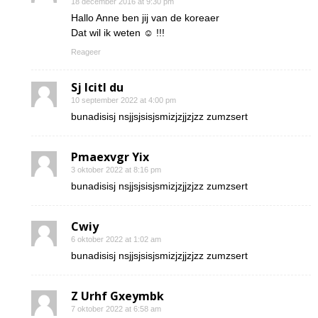
18 december 2016 at 9:30 pm
Hallo Anne ben jij van de koreaer
Dat wil ik weten ☺ !!!
Reageer
Sj Icitl du
10 september 2022 at 4:00 pm
bunadisisj nsjjsjsisjsmizjzjjzjzz zumzsert
Pmaexvgr Yix
3 oktober 2022 at 8:16 pm
bunadisisj nsjjsjsisjsmizjzjjzjzz zumzsert
Cwiy
6 oktober 2022 at 1:02 am
bunadisisj nsjjsjsisjsmizjzjjzjzz zumzsert
Z Urhf Gxeymbk
7 oktober 2022 at 6:58 am