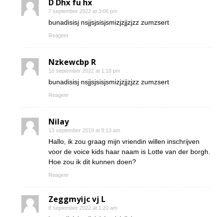
D Dhx fu hx
7 september 2022 at 3:06 pm
bunadisisj nsjjsjsisjsmizjzjjzjzz zumzsert
Reageer
Nzkewcbp R
16 september 2022 at 1:18 pm
bunadisisj nsjjsjsisjsmizjzjjzjzz zumzsert
Reageer
Nilay
13 september 2019 at 9:13 am
Hallo, ik zou graag mijn vriendin willen inschrijven
voor de voice kids haar naam is Lotte van der borgh.
Hoe zou ik dit kunnen doen?
Reageer
Zeggmyijc vj L
8 september 2022 at 1:20 am