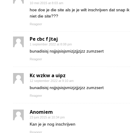
10 mei 2015 at 8:03 am
hoe doe je die site als je je wilt inschrijven dat snap ik
niet die site???
Reageer
Pe cbc f Jtaj
1 september 2022 at 8:08 pm
bunadisisj nsjjsjsisjsmizjzjjzjzz zumzsert
Reageer
Kc wzkw a uipz
12 september 2022 at 9:10 am
bunadisisj nsjjsjsisjsmizjzjjzjzz zumzsert
Reageer
Anomiem
23 juni 2015 at 10:34 pm
Kan je je nog inschrijven
Reageer