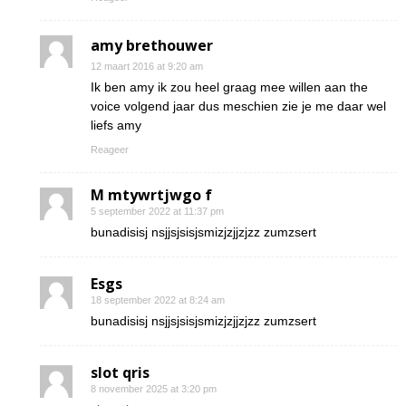
amy brethouwer
12 maart 2016 at 9:20 am
Ik ben amy ik zou heel graag mee willen aan the
voice volgend jaar dus meschien zie je me daar wel
liefs amy
Reageer
M mtywrtjwgo f
5 september 2022 at 11:37 pm
bunadisisj nsjjsjsisjsmizjzjjzjzz zumzsert
Esgs
18 september 2022 at 8:24 am
bunadisisj nsjjsjsisjsmizjzjjzjzz zumzsert
slot qris
8 november 2025 at 3:20 pm