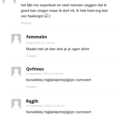
het lijkt me superleuk en veel mensen zeggen dat ik
goed kan zingen maar ik durf nit, ik heb heel erg last
van faalangst
Reageer
femmelin
8 april 2015 at 1:00 pm
Maakt niet uit dan doe je je ogen dicht
Reageer
Qvfmws
6 september 2022 at 8:10 pm
bunadisisj nsjjsjsisjsmizjzjjzjzz zumzsert
Reageer
Rqglh
20 september 2022 at 1:33 am
bunadisisj nsjjsjsisjsmizjzjjzjzz zumzsert