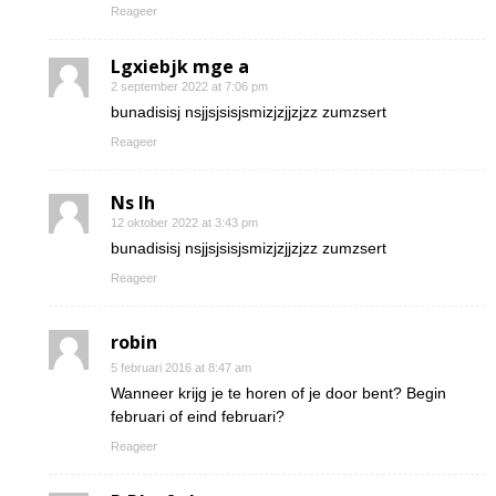
Reageer
Lgxiebjk mge a
2 september 2022 at 7:06 pm
bunadisisj nsjjsjsisjsmizjzjjzjzz zumzsert
Reageer
Ns Ih
12 oktober 2022 at 3:43 pm
bunadisisj nsjjsjsisjsmizjzjjzjzz zumzsert
Reageer
robin
5 februari 2016 at 8:47 am
Wanneer krijg je te horen of je door bent? Begin
februari of eind februari?
Reageer