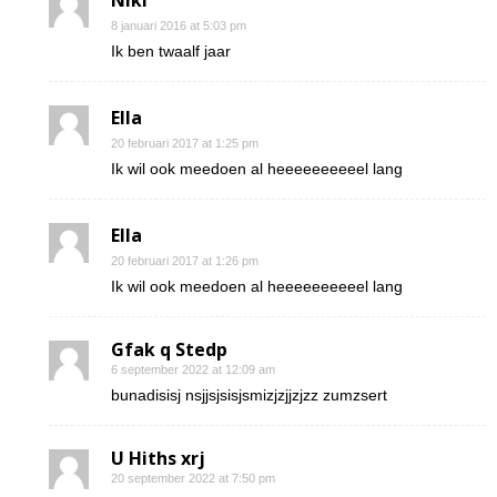
Niki
8 januari 2016 at 5:03 pm
Ik ben twaalf jaar
Ella
20 februari 2017 at 1:25 pm
Ik wil ook meedoen al heeeeeeeeeel lang
Ella
20 februari 2017 at 1:26 pm
Ik wil ook meedoen al heeeeeeeeeel lang
Gfak q Stedp
6 september 2022 at 12:09 am
bunadisisj nsjjsjsisjsmizjzjjzjzz zumzsert
U Hiths xrj
20 september 2022 at 7:50 pm