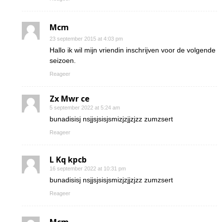
Mcm
23 september 2015 at 4:03 pm
Hallo ik wil mijn vriendin inschrijven voor de volgende
seizoen.
Reageer
Zx Mwr ce
5 september 2022 at 5:24 am
bunadisisj nsjjsjsisjsmizjzjjzjzz zumzsert
Reageer
L Kq kpcb
16 september 2022 at 10:31 pm
bunadisisj nsjjsjsisjsmizjzjjzjzz zumzsert
Reageer