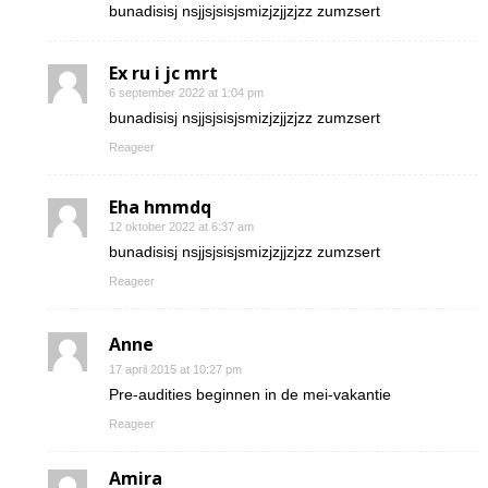
bunadisisj nsjjsjsisjsmizjzjjzjzz zumzsert
Ex ru i jc mrt
6 september 2022 at 1:04 pm
bunadisisj nsjjsjsisjsmizjzjjzjzz zumzsert
Reageer
Eha hmmdq
12 oktober 2022 at 6:37 am
bunadisisj nsjjsjsisjsmizjzjjzjzz zumzsert
Reageer
Anne
17 april 2015 at 10:27 pm
Pre-audities beginnen in de mei-vakantie
Reageer
Amira