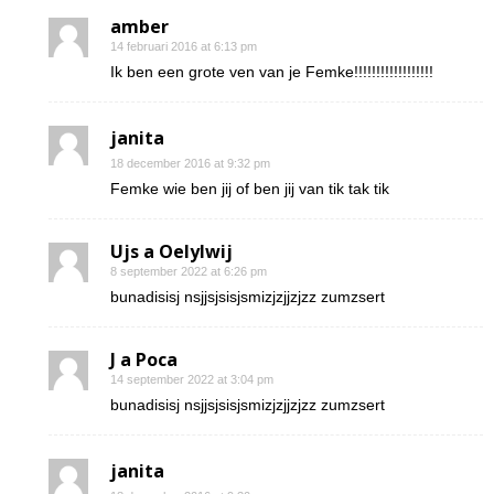
amber
14 februari 2016 at 6:13 pm
Ik ben een grote ven van je Femke!!!!!!!!!!!!!!!!!!
janita
18 december 2016 at 9:32 pm
Femke wie ben jij of ben jij van tik tak tik
Ujs a Oelylwij
8 september 2022 at 6:26 pm
bunadisisj nsjjsjsisjsmizjzjjzjzz zumzsert
J a Poca
14 september 2022 at 3:04 pm
bunadisisj nsjjsjsisjsmizjzjjzjzz zumzsert
janita