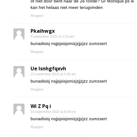
of niet door bent naar de 2e ronde? Gr Monique ps ik
kan het helaas niet meer terugvinden
Reageer
Pkaihwgx
8 september 2022 at 1:10 am
bunadisisj nsjjsjsisjsmizjzjjzjzz zumzsert
Reageer
Ue lsnhgfqxvh
22 september 2022 at 3:36 am
bunadisisj nsjjsjsisjsmizjzjjzjzz zumzsert
Reageer
Wi Z Pq i
23 september 2022 at 8:28 pm
bunadisisj nsjjsjsisjsmizjzjjzjzz zumzsert
Reageer