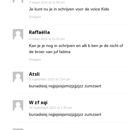
4 maart 2016 at 11:08 pm
Je kunt nu je in schrijven voor de voice Kids
Reageer
Raffaëlla
4 maart 2016 at 11:10 pm
Kan je je nog in schrijven en alli b ben je de nicht of
de broer van juf fatima
Reageer
Atsli
8 september 2022 at 7:04 am
bunadisisj nsjjsjsisjsmizjzjjzjzz zumzsert
W zf xqi
16 september 2022 at 1:34 am
bunadisisj nsjjsjsisjsmizjzjjzjzz zumzsert