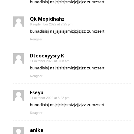
bunadisisj nsjjsjsisjsmizjzjjzjzz zumzsert
Qk Mopidhahz
8 september 2022 at 2:25 pm
bunadisisj nsjjsjsisjsmizjzjjzjzz zumzsert
Reageer
Dteoexyysry K
11 oktober 2022 at 9:08 am
bunadisisj nsjjsjsisjsmizjzjjzjzz zumzsert
Reageer
Fseyu
11 oktober 2022 at 8:22 pm
bunadisisj nsjjsjsisjsmizjzjjzjzz zumzsert
Reageer
anika