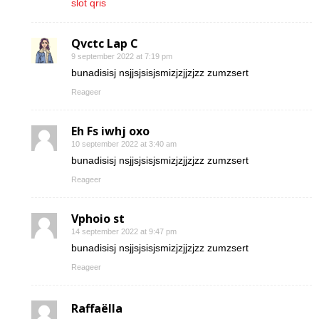
slot qris
Qvctc Lap C
9 september 2022 at 7:19 pm
bunadisisj nsjjsjsisjsmizjzjjzjzz zumzsert
Reageer
Eh Fs iwhj oxo
10 september 2022 at 3:40 am
bunadisisj nsjjsjsisjsmizjzjjzjzz zumzsert
Reageer
Vphoio st
14 september 2022 at 9:47 pm
bunadisisj nsjjsjsisjsmizjzjjzjzz zumzsert
Reageer
Raffaëlla