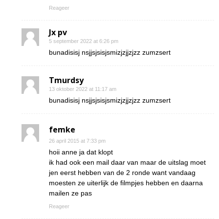
Reageer
Jx pv
5 september 2022 at 6:26 pm
bunadisisj nsjjsjsisjsmizjzjjzjzz zumzsert
Tmurdsy
13 oktober 2022 at 11:17 am
bunadisisj nsjjsjsisjsmizjzjjzjzz zumzsert
femke
26 april 2015 at 7:33 pm
hoii anne ja dat klopt
ik had ook een mail daar van maar de uitslag moet
jen eerst hebben van de 2 ronde want vandaag
moesten ze uiterlijk de filmpjes hebben en daarna
mailen ze pas
Reageer