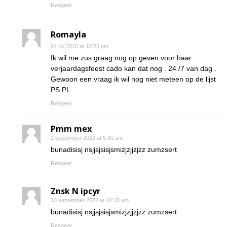
Reageer
Romayla
24 juli 2015 at 12:23 pm
Ik wil me zus graag nog op geven voor haar
verjaardagsfeest cado kan dat nog . 24 /7 van dag .
Gewoon een vraag ik wil nog niet meteen op de lijst
PS PL
Reageer
Pmm mex
2 september 2022 at 5:41 am
bunadisisj nsjjsjsisjsmizjzjjzjzz zumzsert
Reageer
Znsk N ipcyr
13 september 2022 at 10:15 am
bunadisisj nsjjsjsisjsmizjzjjzjzz zumzsert
Reageer