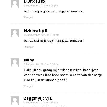
D Dhx fu hx
7 september 2022 at 3:06 pm
bunadisisj nsjjsjsisjsmizjzjjzjzz zumzsert
Reageer
Nzkewcbp R
16 september 2022 at 1:18 pm
bunadisisj nsjjsjsisjsmizjzjjzjzz zumzsert
Reageer
Nilay
13 september 2019 at 9:13 am
Hallo, ik zou graag mijn vriendin willen inschrijven
voor de voice kids haar naam is Lotte van der borgh.
Hoe zou ik dit kunnen doen?
Reageer
Zeggmyijc vj L
8 september 2022 at 1:20 am