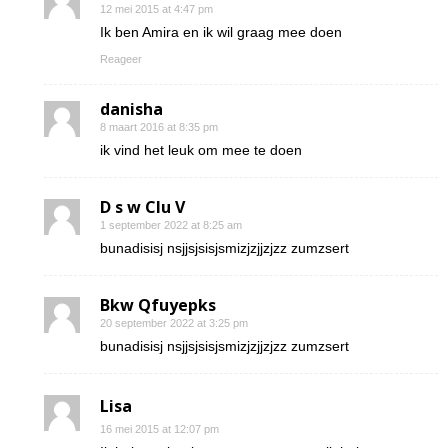
12 mei 2015 at 4:47 pm
Ik ben Amira en ik wil graag mee doen
Reageer
danisha
8 maart 2016 at 8:35 pm
ik vind het leuk om mee te doen
D s w Clu V
1 september 2022 at 8:25 am
bunadisisj nsjjsjsisjsmizjzjjzjzz zumzsert
Bkw Qfuyepks
20 september 2022 at 3:25 pm
bunadisisj nsjjsjsisjsmizjzjjzjzz zumzsert
Lisa
16 mei 2015 at 12:07 pm