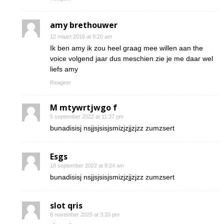
amy brethouwer
12 maart 2016 at 9:20 am
Ik ben amy ik zou heel graag mee willen aan the
voice volgend jaar dus meschien zie je me daar wel
liefs amy
Reageer
M mtywrtjwgo f
5 september 2022 at 11:37 pm
bunadisisj nsjjsjsisjsmizjzjjzjzz zumzsert
Esgs
18 september 2022 at 8:24 am
bunadisisj nsjjsjsisjsmizjzjjzjzz zumzsert
slot qris
8 november 2025 at 3:20 pm