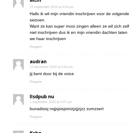
Mcm
23 september 2015 at 4:04 pm
Hallo ik wil mijn vriendin inschrijven voor de volgende
seizoen.
Want ze kan super mooi zingen alleen ze wil zich zelf
niet inschrijven dus ik en mijn vriendin dachten laten
we haar inschrijven
Reageer
audran
12 december 2015 at 4:44 pm
jij bent door bij de voice
Reageer
Ilsdpub nu
1 september 2022 at 4:47 pm
bunadisisj nsjjsjsisjsmizjzjjzjzz zumzsert
Reageer