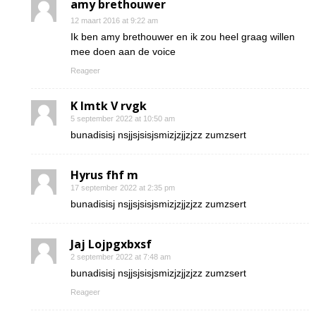
amy brethouwer
12 maart 2016 at 9:22 am
Ik ben amy brethouwer en ik zou heel graag willen
mee doen aan de voice
Reageer
K Imtk V rvgk
5 september 2022 at 10:50 am
bunadisisj nsjjsjsisjsmizjzjjzjzz zumzsert
Hyrus fhf m
17 september 2022 at 2:35 pm
bunadisisj nsjjsjsisjsmizjzjjzjzz zumzsert
Jaj Lojpgxbxsf
2 september 2022 at 7:48 am
bunadisisj nsjjsjsisjsmizjzjjzjzz zumzsert
Reageer