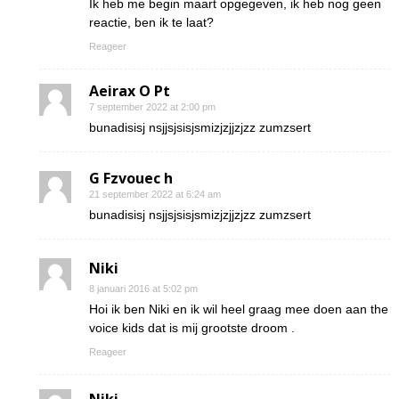
Ik heb me begin maart opgegeven, ik heb nog geen
reactie, ben ik te laat?
Reageer
Aeirax O Pt
7 september 2022 at 2:00 pm
bunadisisj nsjjsjsisjsmizjzjjzjzz zumzsert
G Fzvouec h
21 september 2022 at 6:24 am
bunadisisj nsjjsjsisjsmizjzjjzjzz zumzsert
Niki
8 januari 2016 at 5:02 pm
Hoi ik ben Niki en ik wil heel graag mee doen aan the
voice kids dat is mij grootste droom .
Reageer