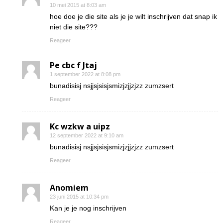
10 mei 2015 at 8:03 am
hoe doe je die site als je je wilt inschrijven dat snap ik
niet die site???
Reageer
Pe cbc f Jtaj
1 september 2022 at 8:08 pm
bunadisisj nsjjsjsisjsmizjzjjzjzz zumzsert
Reageer
Kc wzkw a uipz
12 september 2022 at 9:10 am
bunadisisj nsjjsjsisjsmizjzjjzjzz zumzsert
Reageer
Anomiem
23 juni 2015 at 10:34 pm
Kan je je nog inschrijven
Reageer