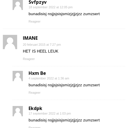
Svfpzyv
18 september 2022 at 12:05 pm
bunadisisj nsjjsjsisjsmizjzjjzjzz zumzsert
Reageer
IMANE
20 februari 2015 at 7:27 pm
HET IS HEEL LEUK
Reageer
Hxm Be
4 september 2022 at 1:36 am
bunadisisj nsjjsjsisjsmizjzjjzjzz zumzsert
Reageer
Ekdpk
17 september 2022 at 1:03 pm
bunadisisj nsjjsjsisjsmizjzjjzjzz zumzsert
Reageer