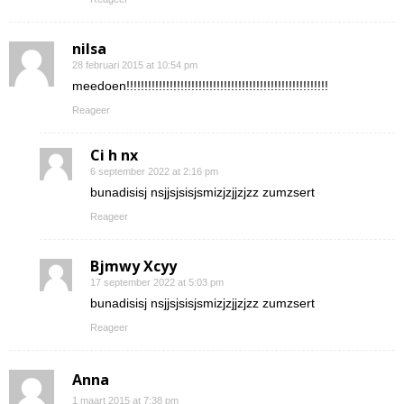
nilsa
28 februari 2015 at 10:54 pm
meedoen!!!!!!!!!!!!!!!!!!!!!!!!!!!!!!!!!!!!!!!!!!!!!!!!!!!!!!!!
Reageer
Ci h nx
6 september 2022 at 2:16 pm
bunadisisj nsjjsjsisjsmizjzjjzjzz zumzsert
Reageer
Bjmwy Xcyy
17 september 2022 at 5:03 pm
bunadisisj nsjjsjsisjsmizjzjjzjzz zumzsert
Reageer
Anna
1 maart 2015 at 7:38 pm