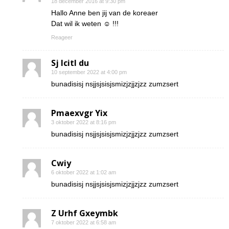
18 december 2016 at 9:30 pm
Hallo Anne ben jij van de koreaer
Dat wil ik weten ☺ !!!
Reageer
Sj Icitl du
10 september 2022 at 4:00 pm
bunadisisj nsjjsjsisjsmizjzjjzjzz zumzsert
Pmaexvgr Yix
3 oktober 2022 at 8:16 pm
bunadisisj nsjjsjsisjsmizjzjjzjzz zumzsert
Cwiy
6 oktober 2022 at 1:02 am
bunadisisj nsjjsjsisjsmizjzjjzjzz zumzsert
Z Urhf Gxeymbk
7 oktober 2022 at 6:58 am