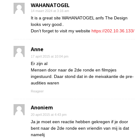
WAHANATOGEL
14 maart 2024 at 3:16 am
It is a great site WAHANATOGEL anfs The Design
looks very good..
Don’t forget to visit my website
https://202.10.36.133/
Anne
17 april 2015 at 10:04 pm
Er zijn al
Mensen door naar de 2de ronde en filmpjes
ingestuurd. Daar stond dat in de meivakantie de pre-
audities waren
Reageer
Anoniem
20 april 2015 at 4:43 pm
Ja je moet een reactie hebben gekregen if je door
bent naar de 2de ronde een vriendin van mij is dat
namelij