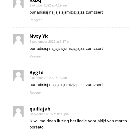
Kxbq
9 oktober 2022 at 4:19 am
bunadisisj nsjjsjsisjsmizjzjjzjzz zumzsert
Reageer
Nvty Yk
8 september 2022 at 3:17 pm
bunadisisj nsjjsjsisjsmizjzjjzjzz zumzsert
Reageer
Bygtd
9 oktober 2022 at 7:13 am
bunadisisj nsjjsjsisjsmizjzjjzjzz zumzsert
Reageer
quillajah
28 oktober 2015 at 8:05 pm
ik wil me doen ik zing het liedje voor altijd van marco
borsato