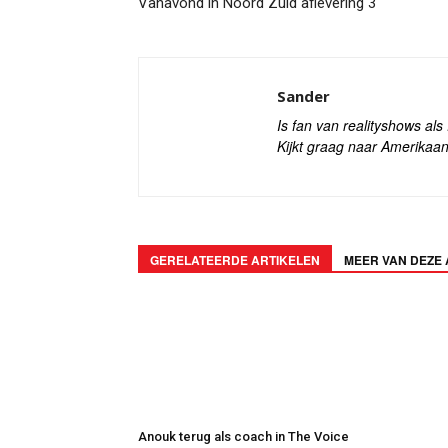
Vanavond in Noord Zuid aflevering 3
Sander
Is fan van realityshows al
Kijkt graag naar Amerikaan
GERELATEERDE ARTIKELEN
MEER VAN DEZE
Anouk terug als coach in The Voice