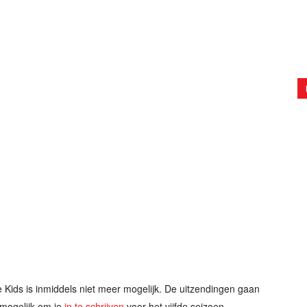
e Kids is inmiddels niet meer mogelijk. De uitzendingen gaan
l mogelijk om je
in te schrijven
voor het vijfde seizoen.