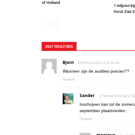
of Holland
1 miljoen ki
Vorst Ziet 
3927 REACTIES
Bjorn
14 februari 2015 at 11:05 pm
Wanneer zijn de audities precies??
Reageer
Sander
14 februari 2015 at 11:2
Inschrijven kan tot de zomerv
september plaatsvinden.
Reageer
monique