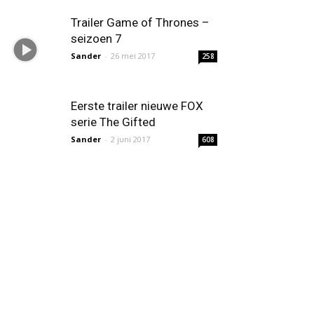
Trailer Game of Thrones –
seizoen 7
Sander
-
26 mei 2017
258
Eerste trailer nieuwe FOX
serie The Gifted
Sander
-
2 juni 2017
608