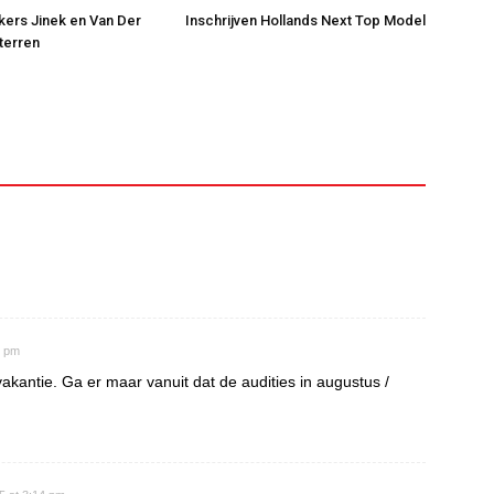
jkers Jinek en Van Der
Inschrijven Hollands Next Top Model
Sterren
6 pm
akantie. Ga er maar vanuit dat de audities in augustus /