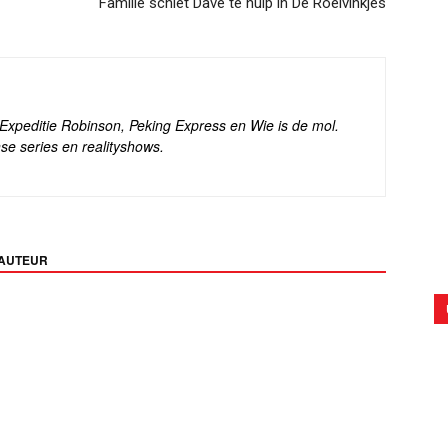
Familie schiet Dave te hulp in De Roelvinkjes
s Expeditie Robinson, Peking Express en Wie is de mol.
se series en realityshows.
 AUTEUR