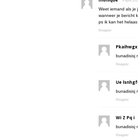
9 april 20
Weet iemand als je 
wanneer je bericht k
ps ik kan het helaa
Reageer
Pkaihwgx
bunadisisj n
Reageer
Ue lsnhgf
bunadisisj n
Reageer
Wi Z Pq i
bunadisisj n
Reageer