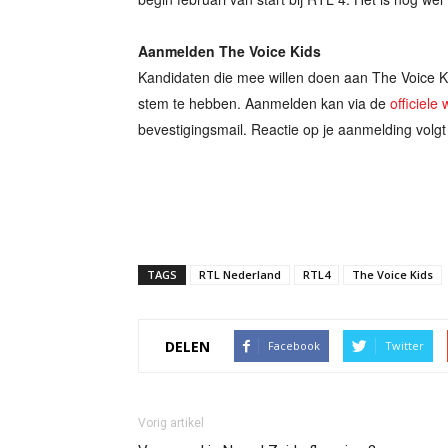
Aanmelden The Voice Kids
Kandidaten die mee willen doen aan The Voice Ki
stem te hebben. Aanmelden kan via de
officiele
bevestigingsmail. Reactie op je aanmelding volgt 
TAGS
RTL Nederland
RTL4
The Voice Kids
DELEN
Facebook
Twitter
Vorig artikel