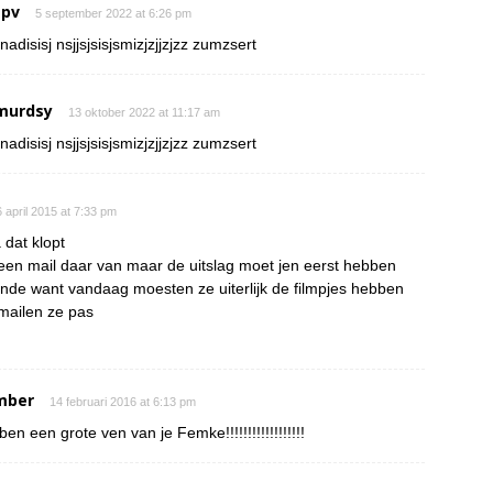
 pv
5 september 2022 at 6:26 pm
nadisisj nsjjsjsisjsmizjzjjzjzz zumzsert
murdsy
13 oktober 2022 at 11:17 am
nadisisj nsjjsjsisjsmizjzjjzjzz zumzsert
 april 2015 at 7:33 pm
 dat klopt
een mail daar van maar de uitslag moet jen eerst hebben
onde want vandaag moesten ze uiterlijk de filmpjes hebben
mailen ze pas
mber
14 februari 2016 at 6:13 pm
 ben een grote ven van je Femke!!!!!!!!!!!!!!!!!!