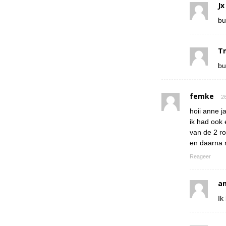
Jx
bu
T
bu
femke
26
hoii anne ja
ik had ook 
van de 2 r
en daarna 
Reageer
a
Ik