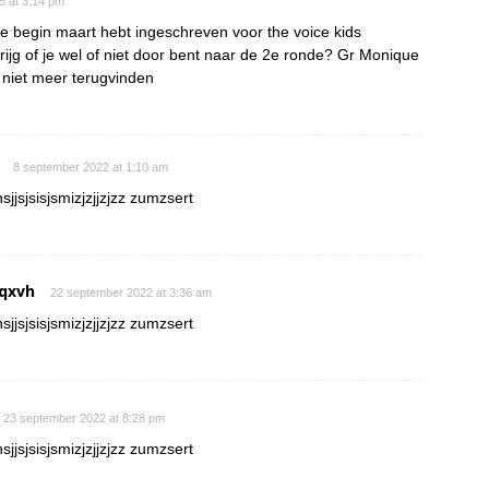
15 at 3:14 pm
je begin maart hebt ingeschreven voor the voice kids
rijg of je wel of niet door bent naar de 2e ronde? Gr Monique
s niet meer terugvinden
8 september 2022 at 1:10 am
sjjsjsisjsmizjzjjzjzz zumzsert
qxvh
22 september 2022 at 3:36 am
sjjsjsisjsmizjzjjzjzz zumzsert
23 september 2022 at 8:28 pm
sjjsjsisjsmizjzjjzjzz zumzsert