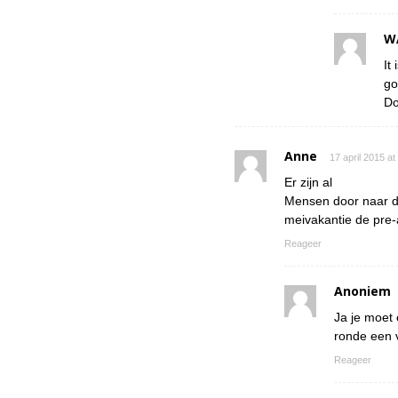
W
It
go
Do
Anne
17 april 2015 a
Er zijn al
Mensen door naar de
meivakantie de pre-
Reageer
Anoniem
Ja je moet 
ronde een v
Reageer