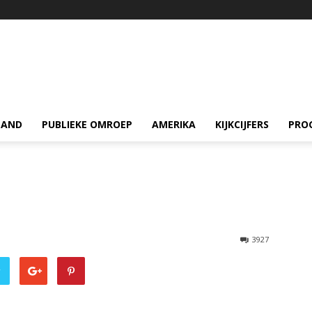
LAND
PUBLIEKE OMROEP
AMERIKA
KIJKCIJFERS
PRO
3927
r