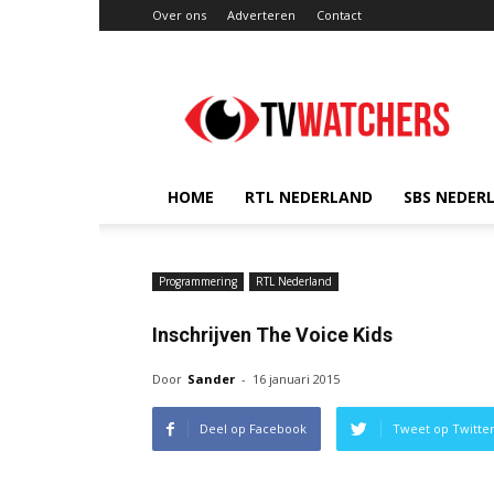
Over ons
Adverteren
Contact
TVwatchers.nl
HOME
RTL NEDERLAND
SBS NEDER
Programmering
RTL Nederland
Inschrijven The Voice Kids
Door
Sander
-
16 januari 2015
Deel op Facebook
Tweet op Twitte