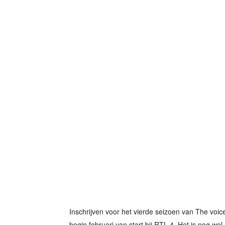
Inschrijven voor het vierde seizoen van The voic
begin februari van start bij RTL 4. Het is nog we