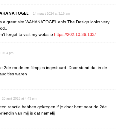
AHANATOGEL
14 maart 2024 at 3:16 am
 is a great site WAHANATOGEL anfs The Design looks very
od..
n’t forget to visit my website
https://202.10.36.133/
t 10:04 pm
 2de ronde en filmpjes ingestuurd. Daar stond dat in de
audities waren
20 april 2015 at 4:43 pm
een reactie hebben gekregen if je door bent naar de 2de
riendin van mij is dat namelij