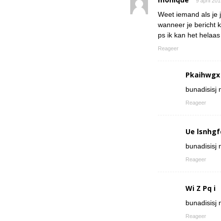
9 april 20
Weet iemand als je 
wanneer je bericht k
ps ik kan het helaa
Reageer
Pkaihwgx
bunadisisj n
Reageer
Ue lsnhgf
bunadisisj n
Reageer
Wi Z Pq i
bunadisisj n
Reageer