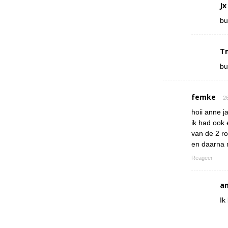
Jx
bu
T
bu
femke
26
hoii anne ja
ik had ook 
van de 2 r
en daarna 
Reageer
a
Ik