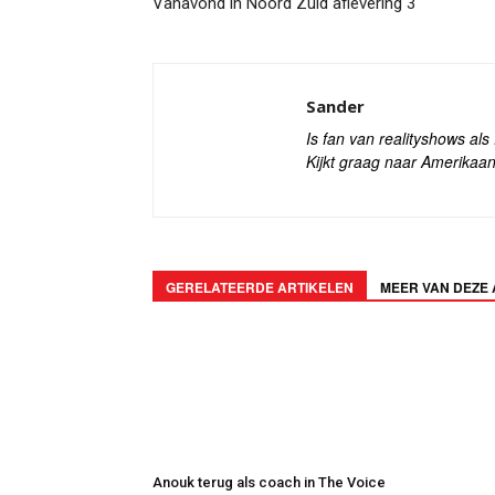
Vanavond in Noord Zuid aflevering 3
Sander
Is fan van realityshows al
Kijkt graag naar Amerikaan
GERELATEERDE ARTIKELEN
MEER VAN DEZE
Anouk terug als coach in The Voice