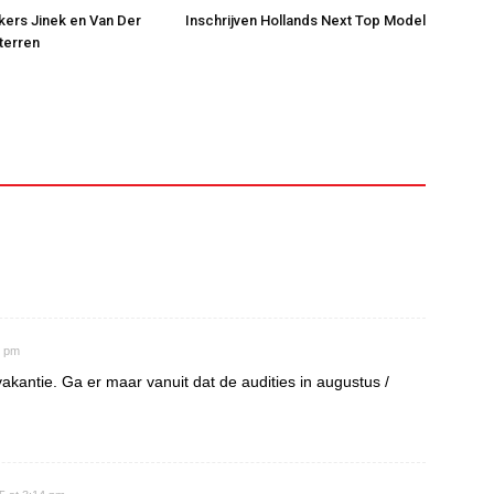
jkers Jinek en Van Der
Inschrijven Hollands Next Top Model
Sterren
6 pm
akantie. Ga er maar vanuit dat de audities in augustus /