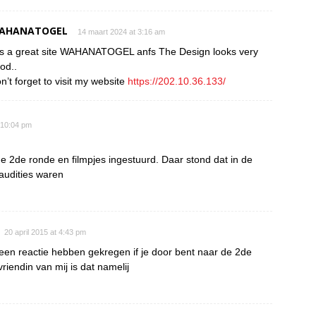
AHANATOGEL
14 maart 2024 at 3:16 am
 is a great site WAHANATOGEL anfs The Design looks very
od..
n’t forget to visit my website
https://202.10.36.133/
t 10:04 pm
 2de ronde en filmpjes ingestuurd. Daar stond dat in de
audities waren
20 april 2015 at 4:43 pm
een reactie hebben gekregen if je door bent naar de 2de
riendin van mij is dat namelij