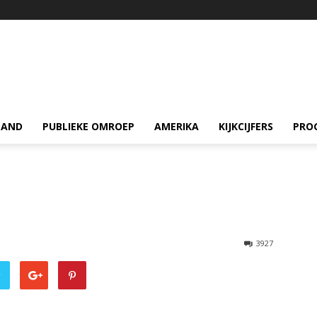
LAND
PUBLIEKE OMROEP
AMERIKA
KIJKCIJFERS
PRO
3927
r