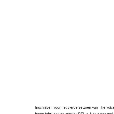
Inschrijven voor het vierde seizoen van The voic
begin februari van start bij RTL 4. Het is nog we