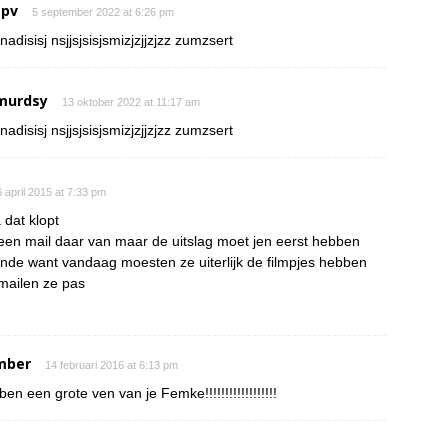
 pv
5 september 2022 at 6:26 pm
nadisisj nsjjsjsisjsmizjzjjzjzz zumzsert
murdsy
13 oktober 2022 at 11:17 am
nadisisj nsjjsjsisjsmizjzjjzjzz zumzsert
 april 2015 at 7:33 pm
 dat klopt
een mail daar van maar de uitslag moet jen eerst hebben
onde want vandaag moesten ze uiterlijk de filmpjes hebben
mailen ze pas
mber
14 februari 2016 at 6:13 pm
 ben een grote ven van je Femke!!!!!!!!!!!!!!!!!!