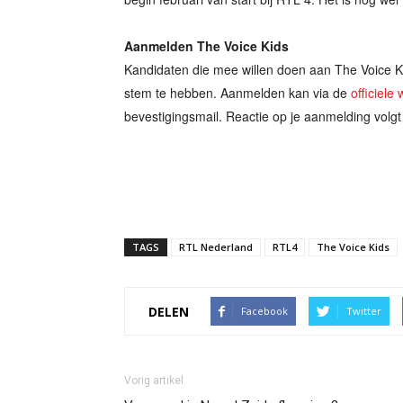
Aanmelden The Voice Kids
Kandidaten die mee willen doen aan The Voice Ki
stem te hebben. Aanmelden kan via de
officiele
bevestigingsmail. Reactie op je aanmelding volgt 
TAGS
RTL Nederland
RTL4
The Voice Kids
DELEN
Facebook
Twitter
Vorig artikel