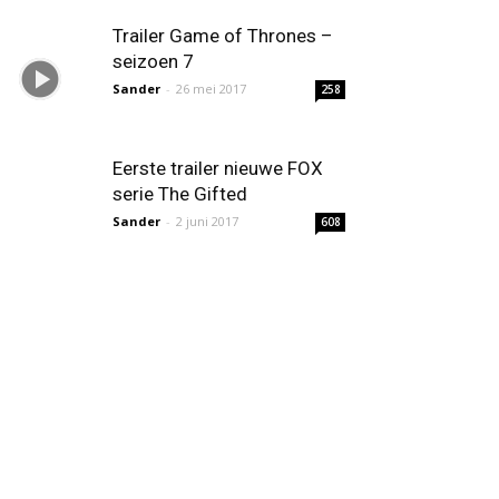
Trailer Game of Thrones –
seizoen 7
Sander
-
26 mei 2017
258
Eerste trailer nieuwe FOX
serie The Gifted
Sander
-
2 juni 2017
608