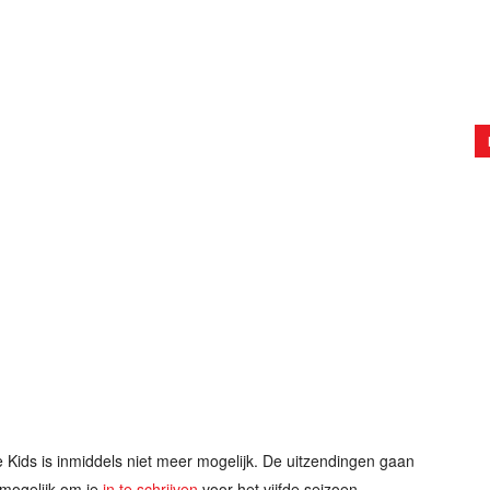
e Kids is inmiddels niet meer mogelijk. De uitzendingen gaan
l mogelijk om je
in te schrijven
voor het vijfde seizoen.