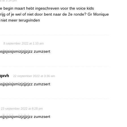
15 at 3:14 pm
je begin maart hebt ingeschreven voor the voice kids
rijg of je wel of niet door bent naar de 2e ronde? Gr Monique
s niet meer terugvinden
8 september 2022 at 1:10 am
sjjsjsisjsmizjzjjzjzz zumzsert
qxvh
22 september 2022 at 3:36 am
sjjsjsisjsmizjzjjzjzz zumzsert
23 september 2022 at 8:28 pm
sjjsjsisjsmizjzjjzjzz zumzsert