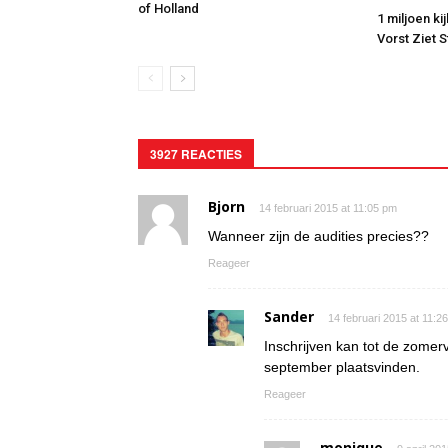
of Holland
1 miljoen ki
Vorst Ziet 
3927 REACTIES
Bjorn
14 februari 2015 at 11:05 pm
Wanneer zijn de audities precies??
Reageer
Sander
14 februari 2015 at 11:2
Inschrijven kan tot de zomerv
september plaatsvinden.
Reageer
monique