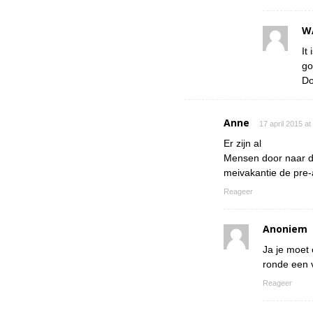
W
It
go
Do
Anne
17 april 2015 a
Er zijn al
Mensen door naar de
meivakantie de pre-
Reageer
Anoniem
Ja je moet 
ronde een v
Reageer