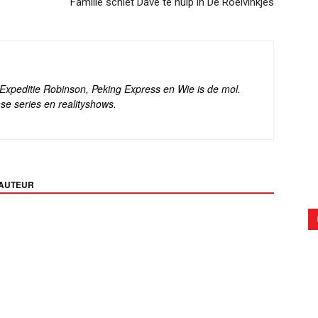
Familie schiet Dave te hulp in De Roelvinkjes
s Expeditie Robinson, Peking Express en Wie is de mol.
se series en realityshows.
 AUTEUR