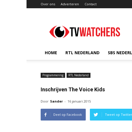
Over ons
Adverteren
Contact
TVwatchers.nl
HOME
RTL NEDERLAND
SBS NEDER
Programmering
RTL Nederland
Inschrijven The Voice Kids
Door
Sander
-
16 januari 2015
Deel op Facebook
Tweet op Twitte