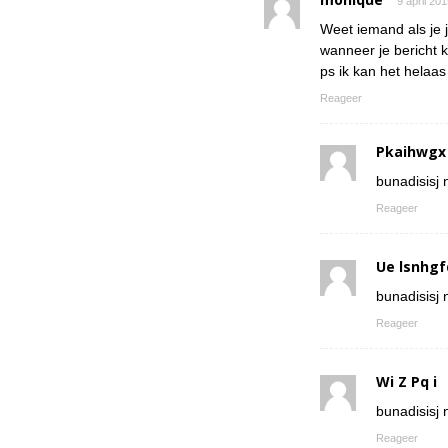
9 april 20
Weet iemand als je 
wanneer je bericht k
ps ik kan het helaa
Reageer
Pkaihwgx
bunadisisj n
Reageer
Ue lsnhgf
bunadisisj n
Reageer
Wi Z Pq i
bunadisisj n
Reageer