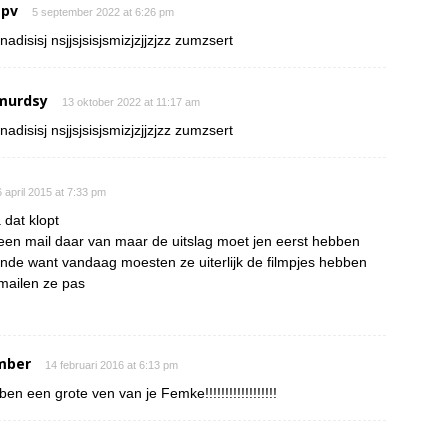
 pv
5 september 2022 at 6:26 pm
nadisisj nsjjsjsisjsmizjzjjzjzz zumzsert
murdsy
13 oktober 2022 at 11:17 am
nadisisj nsjjsjsisjsmizjzjjzjzz zumzsert
 april 2015 at 7:33 pm
 dat klopt
een mail daar van maar de uitslag moet jen eerst hebben
onde want vandaag moesten ze uiterlijk de filmpjes hebben
mailen ze pas
mber
14 februari 2016 at 6:13 pm
 ben een grote ven van je Femke!!!!!!!!!!!!!!!!!!