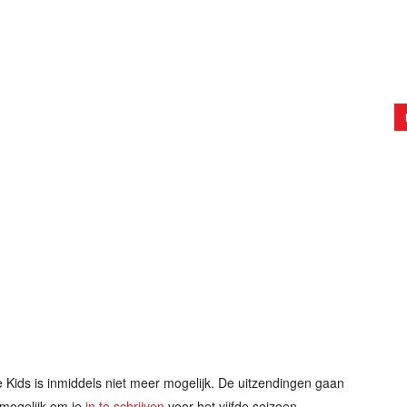
e Kids is inmiddels niet meer mogelijk. De uitzendingen gaan
l mogelijk om je
in te schrijven
voor het vijfde seizoen.