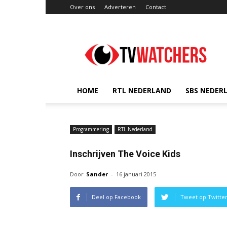
Over ons
Adverteren
Contact
TVwatchers.nl
HOME
RTL NEDERLAND
SBS NEDER
Programmering
RTL Nederland
Inschrijven The Voice Kids
Door
Sander
-
16 januari 2015
Deel op Facebook
Tweet op Twitte