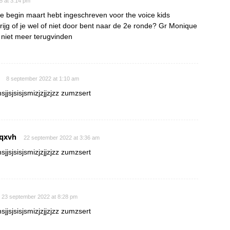
15 at 3:14 pm
je begin maart hebt ingeschreven voor the voice kids
rijg of je wel of niet door bent naar de 2e ronde? Gr Monique
s niet meer terugvinden
8 september 2022 at 1:10 am
sjjsjsisjsmizjzjjzjzz zumzsert
qxvh
22 september 2022 at 3:36 am
sjjsjsisjsmizjzjjzjzz zumzsert
23 september 2022 at 8:28 pm
sjjsjsisjsmizjzjjzjzz zumzsert