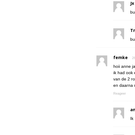
Jx
bu
T
bu
femke
26
hoii anne ja
ik had ook 
van de 2 r
en daarna 
Reageer
a
Ik