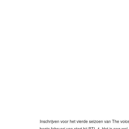
Inschrijven voor het vierde seizoen van The voic
begin februari van start bij RTL 4. Het is nog we