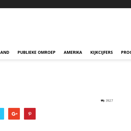
LAND
PUBLIEKE OMROEP
AMERIKA
KIJKCIJFERS
PRO
3927
r