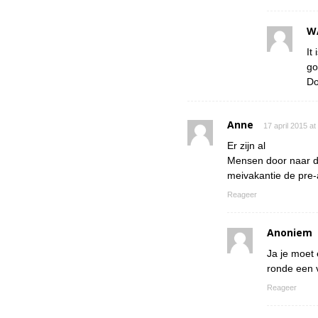
W
It
go
Do
Anne
17 april 2015 a
Er zijn al
Mensen door naar de
meivakantie de pre-
Reageer
Anoniem
Ja je moet 
ronde een v
Reageer