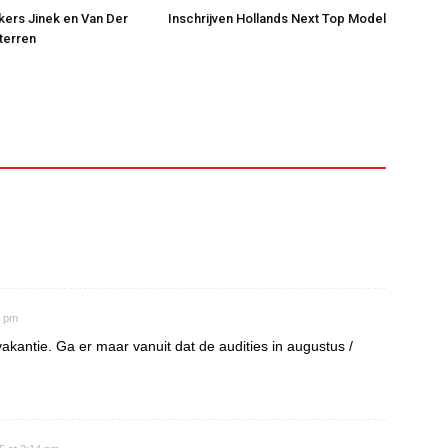
jkers Jinek en Van Der
Inschrijven Hollands Next Top Model
Sterren
6 pm
akantie. Ga er maar vanuit dat de audities in augustus /