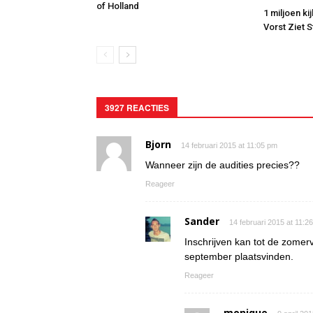
of Holland
1 miljoen ki
Vorst Ziet 
3927 REACTIES
Bjorn
14 februari 2015 at 11:05 pm
Wanneer zijn de audities precies??
Reageer
Sander
14 februari 2015 at 11:2
Inschrijven kan tot de zomerv
september plaatsvinden.
Reageer
monique