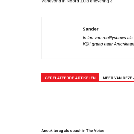
Vanavond in Noord Zuid aflevering 3
Sander
Is fan van realityshows al
Kijkt graag naar Amerikaan
GERELATEERDE ARTIKELEN
MEER VAN DEZE
Anouk terug als coach in The Voice