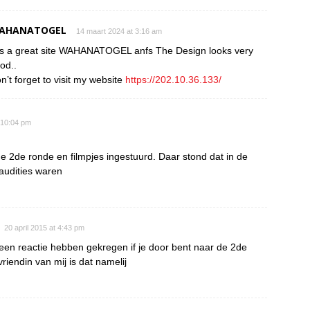
AHANATOGEL
14 maart 2024 at 3:16 am
 is a great site WAHANATOGEL anfs The Design looks very
od..
n’t forget to visit my website
https://202.10.36.133/
t 10:04 pm
 2de ronde en filmpjes ingestuurd. Daar stond dat in de
audities waren
20 april 2015 at 4:43 pm
een reactie hebben gekregen if je door bent naar de 2de
riendin van mij is dat namelij