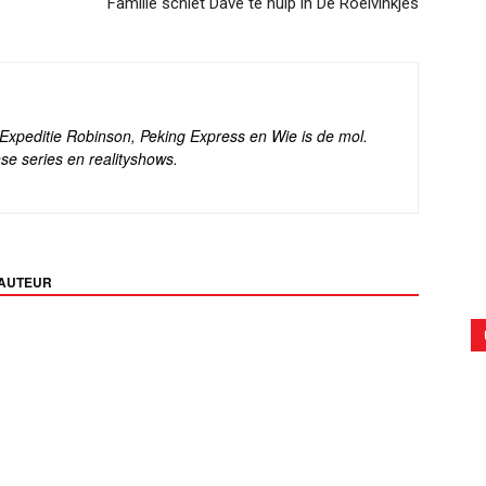
Familie schiet Dave te hulp in De Roelvinkjes
s Expeditie Robinson, Peking Express en Wie is de mol.
se series en realityshows.
 AUTEUR