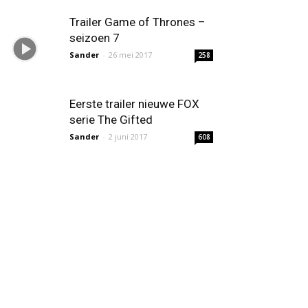
Trailer Game of Thrones –
seizoen 7
Sander
-
26 mei 2017
258
Eerste trailer nieuwe FOX
serie The Gifted
Sander
-
2 juni 2017
608