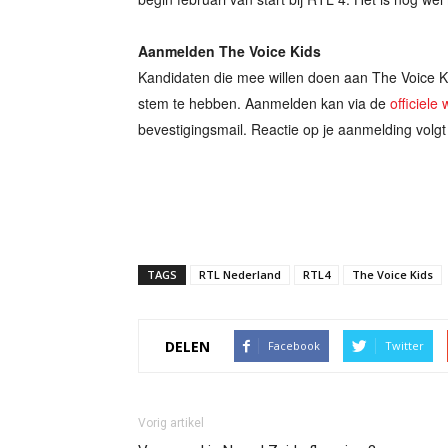
Aanmelden The Voice Kids
Kandidaten die mee willen doen aan The Voice Ki
stem te hebben. Aanmelden kan via de
officiele
bevestigingsmail. Reactie op je aanmelding volgt 
TAGS
RTL Nederland
RTL4
The Voice Kids
DELEN
Facebook
Twitter
Vorig artikel