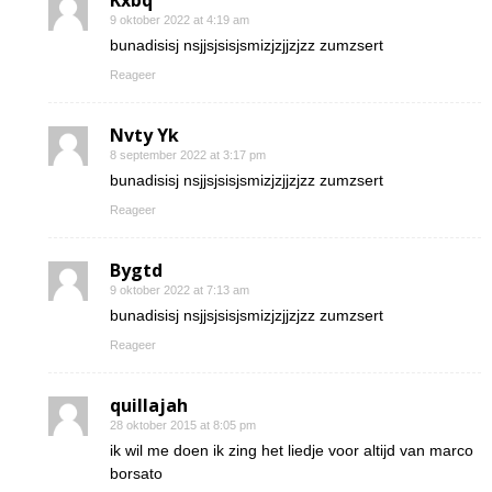
Kxbq
9 oktober 2022 at 4:19 am
bunadisisj nsjjsjsisjsmizjzjjzjzz zumzsert
Reageer
Nvty Yk
8 september 2022 at 3:17 pm
bunadisisj nsjjsjsisjsmizjzjjzjzz zumzsert
Reageer
Bygtd
9 oktober 2022 at 7:13 am
bunadisisj nsjjsjsisjsmizjzjjzjzz zumzsert
Reageer
quillajah
28 oktober 2015 at 8:05 pm
ik wil me doen ik zing het liedje voor altijd van marco
borsato