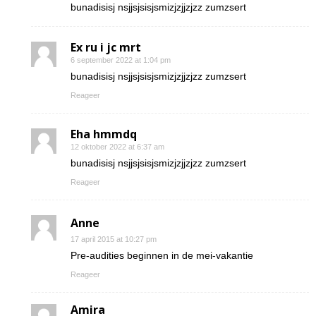
bunadisisj nsjjsjsisjsmizjzjjzjzz zumzsert
Ex ru i jc mrt
6 september 2022 at 1:04 pm
bunadisisj nsjjsjsisjsmizjzjjzjzz zumzsert
Reageer
Eha hmmdq
12 oktober 2022 at 6:37 am
bunadisisj nsjjsjsisjsmizjzjjzjzz zumzsert
Reageer
Anne
17 april 2015 at 10:27 pm
Pre-audities beginnen in de mei-vakantie
Reageer
Amira