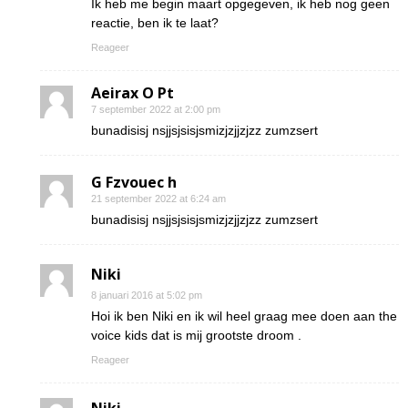
Ik heb me begin maart opgegeven, ik heb nog geen
reactie, ben ik te laat?
Reageer
Aeirax O Pt
7 september 2022 at 2:00 pm
bunadisisj nsjjsjsisjsmizjzjjzjzz zumzsert
G Fzvouec h
21 september 2022 at 6:24 am
bunadisisj nsjjsjsisjsmizjzjjzjzz zumzsert
Niki
8 januari 2016 at 5:02 pm
Hoi ik ben Niki en ik wil heel graag mee doen aan the
voice kids dat is mij grootste droom .
Reageer