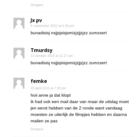
Reageer
Jx pv
5 september 2022 at 6:26 pm
bunadisisj nsjjsjsisjsmizjzjjzjzz zumzsert
Tmurdsy
13 oktober 2022 at 11:17 am
bunadisisj nsjjsjsisjsmizjzjjzjzz zumzsert
femke
26 april 2015 at 7:33 pm
hoii anne ja dat klopt
ik had ook een mail daar van maar de uitslag moet
jen eerst hebben van de 2 ronde want vandaag
moesten ze uiterlijk de filmpjes hebben en daarna
mailen ze pas
Reageer