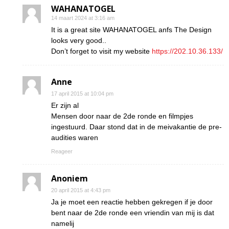
WAHANATOGEL
14 maart 2024 at 3:16 am
It is a great site WAHANATOGEL anfs The Design
looks very good..
Don’t forget to visit my website
https://202.10.36.133/
Anne
17 april 2015 at 10:04 pm
Er zijn al
Mensen door naar de 2de ronde en filmpjes
ingestuurd. Daar stond dat in de meivakantie de pre-
audities waren
Reageer
Anoniem
20 april 2015 at 4:43 pm
Ja je moet een reactie hebben gekregen if je door
bent naar de 2de ronde een vriendin van mij is dat
namelij