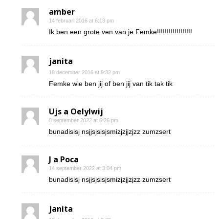
amber
14 februari 2016 at 6:13 pm
Ik ben een grote ven van je Femke!!!!!!!!!!!!!!!!!!
janita
18 december 2016 at 9:32 pm
Femke wie ben jij of ben jij van tik tak tik
Ujs a Oelylwij
8 september 2022 at 6:26 pm
bunadisisj nsjjsjsisjsmizjzjjzjzz zumzsert
J a Poca
14 september 2022 at 3:04 pm
bunadisisj nsjjsjsisjsmizjzjjzjzz zumzsert
janita