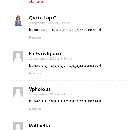
slot qris
Qvctc Lap C
9 september 2022 at 7:19 pm
bunadisisj nsjjsjsisjsmizjzjjzjzz zumzsert
Reageer
Eh Fs iwhj oxo
10 september 2022 at 3:40 am
bunadisisj nsjjsjsisjsmizjzjjzjzz zumzsert
Reageer
Vphoio st
14 september 2022 at 9:47 pm
bunadisisj nsjjsjsisjsmizjzjjzjzz zumzsert
Reageer
Raffaëlla