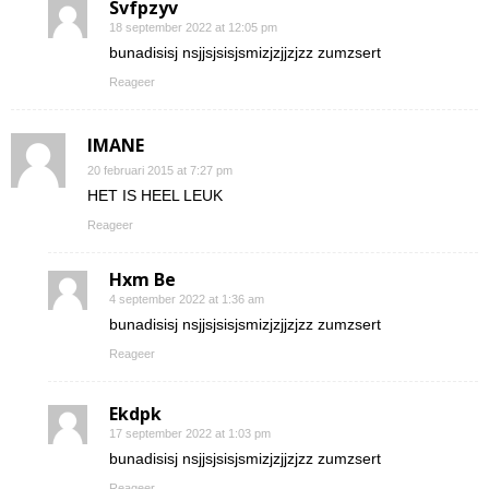
Svfpzyv
18 september 2022 at 12:05 pm
bunadisisj nsjjsjsisjsmizjzjjzjzz zumzsert
Reageer
IMANE
20 februari 2015 at 7:27 pm
HET IS HEEL LEUK
Reageer
Hxm Be
4 september 2022 at 1:36 am
bunadisisj nsjjsjsisjsmizjzjjzjzz zumzsert
Reageer
Ekdpk
17 september 2022 at 1:03 pm
bunadisisj nsjjsjsisjsmizjzjjzjzz zumzsert
Reageer