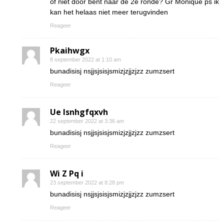
of niet door bent naar de 2e ronde? Gr Monique ps ik
kan het helaas niet meer terugvinden
Reageer
Pkaihwgx
8 september 2022 at 1:10 am
bunadisisj nsjjsjsisjsmizjzjjzjzz zumzsert
Reageer
Ue lsnhgfqxvh
22 september 2022 at 3:36 am
bunadisisj nsjjsjsisjsmizjzjjzjzz zumzsert
Reageer
Wi Z Pq i
23 september 2022 at 8:28 pm
bunadisisj nsjjsjsisjsmizjzjjzjzz zumzsert
Reageer