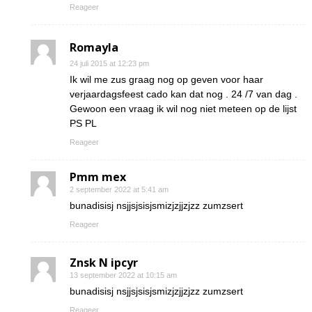
Reageer
Romayla
24 juli 2015 at 12:23 pm
Ik wil me zus graag nog op geven voor haar
verjaardagsfeest cado kan dat nog . 24 /7 van dag .
Gewoon een vraag ik wil nog niet meteen op de lijst
PS PL
Reageer
Pmm mex
2 september 2022 at 5:41 am
bunadisisj nsjjsjsisjsmizjzjjzjzz zumzsert
Reageer
Znsk N ipcyr
13 september 2022 at 10:15 am
bunadisisj nsjjsjsisjsmizjzjjzjzz zumzsert
Reageer