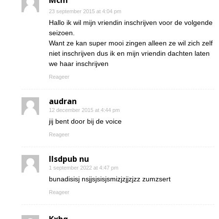
Mcm
23 september 2015 at 4:04 pm
Hallo ik wil mijn vriendin inschrijven voor de volgende
seizoen.
Want ze kan super mooi zingen alleen ze wil zich zelf
niet inschrijven dus ik en mijn vriendin dachten laten
we haar inschrijven
Reageer
audran
12 december 2015 at 4:44 pm
jij bent door bij de voice
Reageer
Ilsdpub nu
1 september 2022 at 4:47 pm
bunadisisj nsjjsjsisjsmizjzjjzjzz zumzsert
Reageer