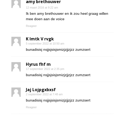
amy brethouwer
12 maart 2016 at 9:22 am
Ik ben amy brethouwer en ik zou heel graag willen
mee doen aan de voice
Reageer
K Imtk V rvgk
5 september 2022 at 10:50 am
bunadisisj nsjjsjsisjsmizjzjjzjzz zumzsert
Hyrus fhf m
17 september 2022 at 2:35 pm
bunadisisj nsjjsjsisjsmizjzjjzjzz zumzsert
Jaj Lojpgxbxsf
2 september 2022 at 7:48 am
bunadisisj nsjjsjsisjsmizjzjjzjzz zumzsert
Reageer