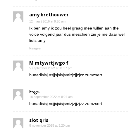
amy brethouwer
12 maart 2016 at 9:20 am
Ik ben amy ik zou heel graag mee willen aan the
voice volgend jaar dus meschien zie je me daar wel
liefs amy
Reageer
M mtywrtjwgo f
5 september 2022 at 11:37 pm
bunadisisj nsjjsjsisjsmizjzjjzjzz zumzsert
Esgs
18 september 2022 at 8:24 am
bunadisisj nsjjsjsisjsmizjzjjzjzz zumzsert
slot qris
8 november 2025 at 3:20 pm