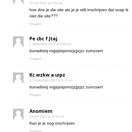
10 mei 2015 at 8:03 am
hoe doe je die site als je je wilt inschrijven dat snap ik
niet die site???
Reageer
Pe cbc f Jtaj
1 september 2022 at 8:08 pm
bunadisisj nsjjsjsisjsmizjzjjzjzz zumzsert
Reageer
Kc wzkw a uipz
12 september 2022 at 9:10 am
bunadisisj nsjjsjsisjsmizjzjjzjzz zumzsert
Reageer
Anomiem
23 juni 2015 at 10:34 pm
Kan je je nog inschrijven
Reageer