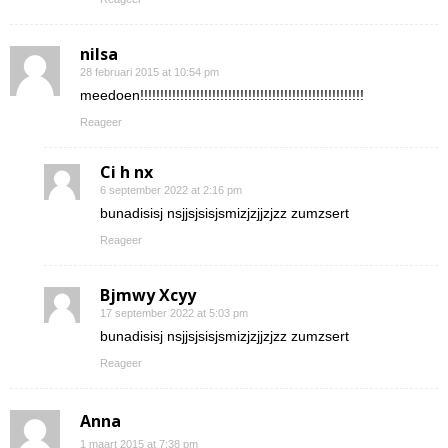
nilsa
28 februari 2015 at 10:54 pm
meedoen!!!!!!!!!!!!!!!!!!!!!!!!!!!!!!!!!!!!!!!!!!!!!!!!!!!!!!!!
Reageer
Ci h nx
6 september 2022 at 2:16 pm
bunadisisj nsjjsjsisjsmizjzjjzjzz zumzsert
Reageer
Bjmwy Xcyy
17 september 2022 at 5:03 pm
bunadisisj nsjjsjsisjsmizjzjjzjzz zumzsert
Reageer
Anna
1 maart 2015 at 7:38 pm