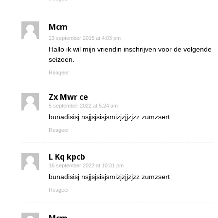
Mcm
23 september 2015 at 4:03 pm
Hallo ik wil mijn vriendin inschrijven voor de volgende
seizoen.
Reageer
Zx Mwr ce
5 september 2022 at 5:24 am
bunadisisj nsjjsjsisjsmizjzjjzjzz zumzsert
Reageer
L Kq kpcb
16 september 2022 at 10:31 pm
bunadisisj nsjjsjsisjsmizjzjjzjzz zumzsert
Reageer