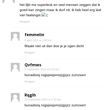
het lijkt me superleuk en veel mensen zeggen dat ik
goed kan zingen maar ik durf nit, ik heb heel erg last
van faalangst
Reageer
femmelin
8 april 2015 at 1:00 pm
Maakt niet uit dan doe je je ogen dicht
Reageer
Qvfmws
6 september 2022 at 8:10 pm
bunadisisj nsjjsjsisjsmizjzjjzjzz zumzsert
Reageer
Rqglh
20 september 2022 at 1:33 am
bunadisisj nsjjsjsisjsmizjzjjzjzz zumzsert