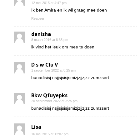
12 mei 2015 at 4:47 pm
Ik ben Amira en ik wil graag mee doen
Reageer
danisha
8 maart 2016 at 8:35 pm
ik vind het leuk om mee te doen
D s w Clu V
1 september 2022 at 8:25 am
bunadisisj nsjjsjsisjsmizjzjjzjzz zumzsert
Bkw Qfuyepks
20 september 2022 at 3:25 pm
bunadisisj nsjjsjsisjsmizjzjjzjzz zumzsert
Lisa
16 mei 2015 at 12:07 pm