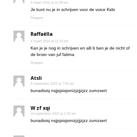
4 maart 2016 at 11:08 pm
Je kunt nu je in schrijven voor de voice Kids
Reageer
Raffaëlla
4 maart 2016 at 11:10 pm
Kan je je nog in schrijven en alli b ben je de nicht of
de broer van juf fatima
Reageer
Atsli
8 september 2022 at 7:04 am
bunadisisj nsjjsjsisjsmizjzjjzjzz zumzsert
W zf xqi
16 september 2022 at 1:34 am
bunadisisj nsjjsjsisjsmizjzjjzjzz zumzsert