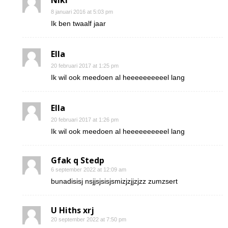
Niki
8 januari 2016 at 5:03 pm
Ik ben twaalf jaar
Ella
20 februari 2017 at 1:25 pm
Ik wil ook meedoen al heeeeeeeeeel lang
Ella
20 februari 2017 at 1:26 pm
Ik wil ook meedoen al heeeeeeeeeel lang
Gfak q Stedp
6 september 2022 at 12:09 am
bunadisisj nsjjsjsisjsmizjzjjzjzz zumzsert
U Hiths xrj
20 september 2022 at 7:50 pm