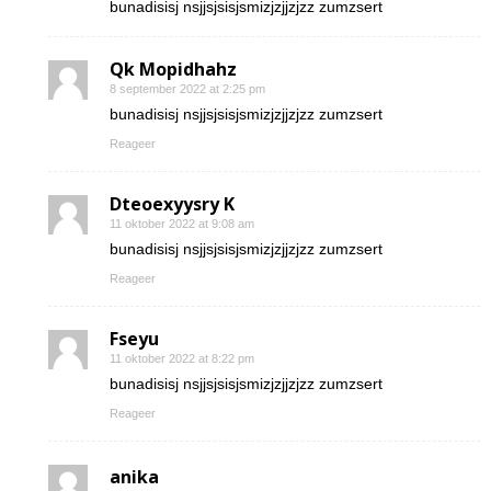
bunadisisj nsjjsjsisjsmizjzjjzjzz zumzsert
Qk Mopidhahz
8 september 2022 at 2:25 pm
bunadisisj nsjjsjsisjsmizjzjjzjzz zumzsert
Reageer
Dteoexyysry K
11 oktober 2022 at 9:08 am
bunadisisj nsjjsjsisjsmizjzjjzjzz zumzsert
Reageer
Fseyu
11 oktober 2022 at 8:22 pm
bunadisisj nsjjsjsisjsmizjzjjzjzz zumzsert
Reageer
anika