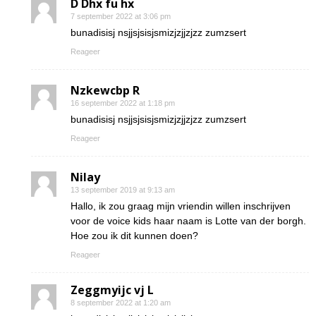
D Dhx fu hx
7 september 2022 at 3:06 pm
bunadisisj nsjjsjsisjsmizjzjjzjzz zumzsert
Reageer
Nzkewcbp R
16 september 2022 at 1:18 pm
bunadisisj nsjjsjsisjsmizjzjjzjzz zumzsert
Reageer
Nilay
13 september 2019 at 9:13 am
Hallo, ik zou graag mijn vriendin willen inschrijven
voor de voice kids haar naam is Lotte van der borgh.
Hoe zou ik dit kunnen doen?
Reageer
Zeggmyijc vj L
8 september 2022 at 1:20 am