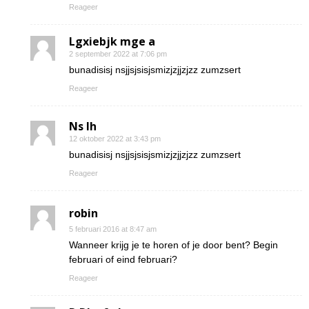
Reageer
Lgxiebjk mge a
2 september 2022 at 7:06 pm
bunadisisj nsjjsjsisjsmizjzjjzjzz zumzsert
Reageer
Ns Ih
12 oktober 2022 at 3:43 pm
bunadisisj nsjjsjsisjsmizjzjjzjzz zumzsert
Reageer
robin
5 februari 2016 at 8:47 am
Wanneer krijg je te horen of je door bent? Begin
februari of eind februari?
Reageer