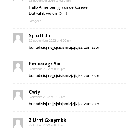
18 december 2016 at 9:30 pm
Hallo Anne ben jij van de koreaer
Dat wil ik weten ☺ !!!
Reageer
Sj Icitl du
10 september 2022 at 4:00 pm
bunadisisj nsjjsjsisjsmizjzjjzjzz zumzsert
Pmaexvgr Yix
3 oktober 2022 at 8:16 pm
bunadisisj nsjjsjsisjsmizjzjjzjzz zumzsert
Cwiy
6 oktober 2022 at 1:02 am
bunadisisj nsjjsjsisjsmizjzjjzjzz zumzsert
Z Urhf Gxeymbk
7 oktober 2022 at 6:58 am