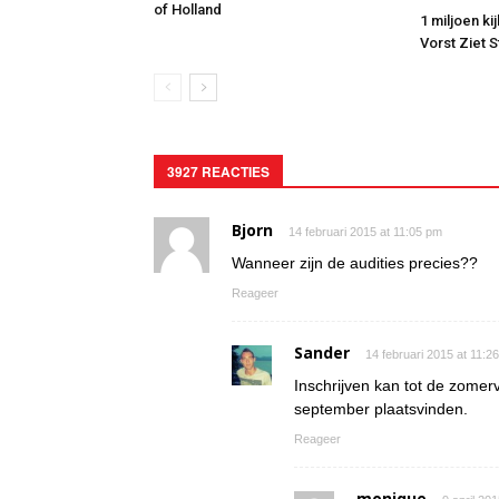
of Holland
1 miljoen ki
Vorst Ziet 
3927 REACTIES
Bjorn
14 februari 2015 at 11:05 pm
Wanneer zijn de audities precies??
Reageer
Sander
14 februari 2015 at 11:2
Inschrijven kan tot de zomerv
september plaatsvinden.
Reageer
monique