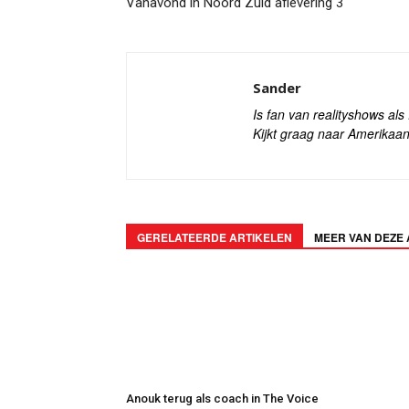
Vanavond in Noord Zuid aflevering 3
Sander
Is fan van realityshows al
Kijkt graag naar Amerikaan
GERELATEERDE ARTIKELEN
MEER VAN DEZE
Anouk terug als coach in The Voice