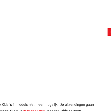
e Kids is inmiddels niet meer mogelijk. De uitzendingen gaan
l mogelijk om je
in te schrijven
voor het vijfde seizoen.