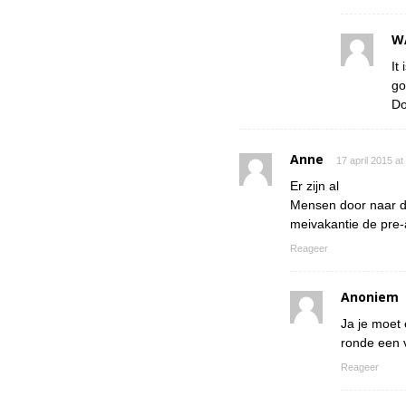
W
It
go
Do
Anne
17 april 2015 a
Er zijn al
Mensen door naar de
meivakantie de pre-
Reageer
Anoniem
Ja je moet 
ronde een v
Reageer