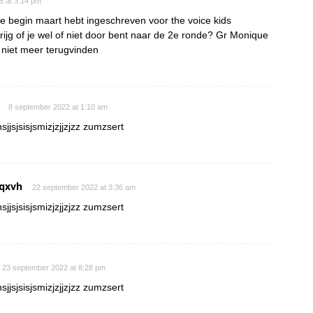
15 at 3:14 pm
je begin maart hebt ingeschreven voor the voice kids
rijg of je wel of niet door bent naar de 2e ronde? Gr Monique
s niet meer terugvinden
8 september 2022 at 1:10 am
sjjsjsisjsmizjzjjzjzz zumzsert
qxvh
22 september 2022 at 3:36 am
sjjsjsisjsmizjzjjzjzz zumzsert
23 september 2022 at 8:28 pm
sjjsjsisjsmizjzjjzjzz zumzsert