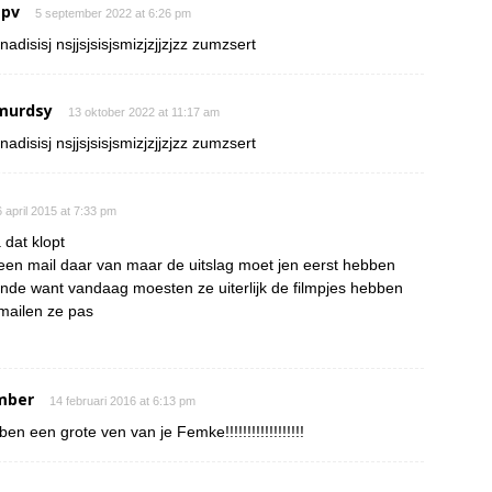
 pv
5 september 2022 at 6:26 pm
nadisisj nsjjsjsisjsmizjzjjzjzz zumzsert
murdsy
13 oktober 2022 at 11:17 am
nadisisj nsjjsjsisjsmizjzjjzjzz zumzsert
 april 2015 at 7:33 pm
 dat klopt
een mail daar van maar de uitslag moet jen eerst hebben
onde want vandaag moesten ze uiterlijk de filmpjes hebben
mailen ze pas
mber
14 februari 2016 at 6:13 pm
 ben een grote ven van je Femke!!!!!!!!!!!!!!!!!!