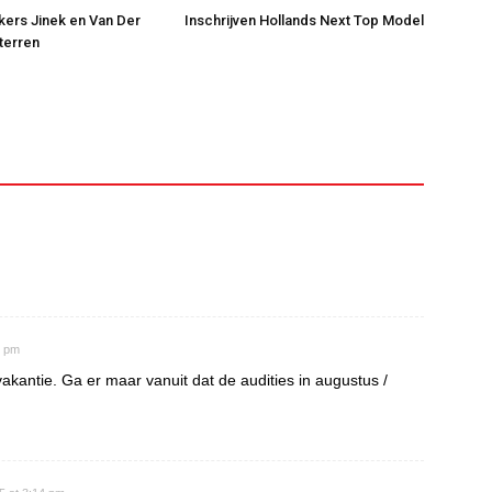
jkers Jinek en Van Der
Inschrijven Hollands Next Top Model
Sterren
6 pm
akantie. Ga er maar vanuit dat de audities in augustus /