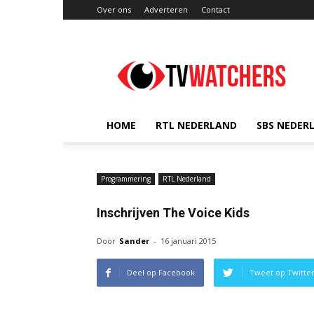
Over ons
Adverteren
Contact
TVwatchers.nl
HOME
RTL NEDERLAND
SBS NEDER
Programmering
RTL Nederland
Inschrijven The Voice Kids
Door
Sander
-
16 januari 2015
Deel op Facebook
Tweet op Twitte