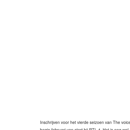
Inschrijven voor het vierde seizoen van The voic
begin februari van start bij RTL 4. Het is nog we