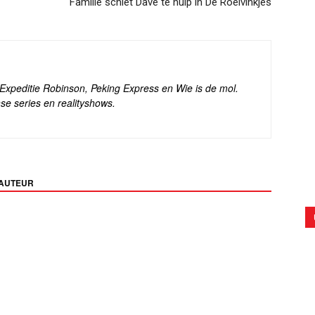
Familie schiet Dave te hulp in De Roelvinkjes
s Expeditie Robinson, Peking Express en Wie is de mol.
se series en realityshows.
 AUTEUR