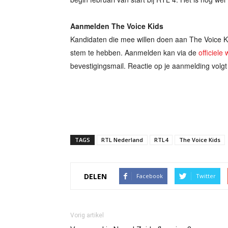
Aanmelden The Voice Kids
Kandidaten die mee willen doen aan The Voice Ki
stem te hebben. Aanmelden kan via de
officiele
bevestigingsmail. Reactie op je aanmelding volgt 
TAGS
RTL Nederland
RTL4
The Voice Kids
DELEN
Facebook
Twitter
Vorig artikel