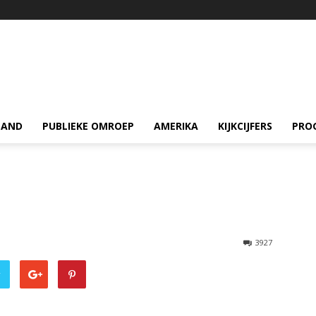
LAND
PUBLIEKE OMROEP
AMERIKA
KIJKCIJFERS
PRO
3927
r