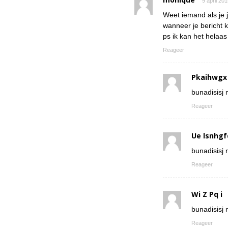
9 april 20
Weet iemand als je 
wanneer je bericht k
ps ik kan het helaa
Reageer
Pkaihwgx
bunadisisj n
Reageer
Ue lsnhgf
bunadisisj n
Reageer
Wi Z Pq i
bunadisisj n
Reageer