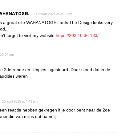
AHANATOGEL
14 maart 2024 at 3:16 am
 is a great site WAHANATOGEL anfs The Design looks very
od..
n’t forget to visit my website
https://202.10.36.133/
t 10:04 pm
 2de ronde en filmpjes ingestuurd. Daar stond dat in de
audities waren
20 april 2015 at 4:43 pm
een reactie hebben gekregen if je door bent naar de 2de
riendin van mij is dat namelij