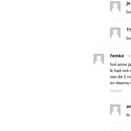
Jx
bu
T
bu
femke
26
hoii anne ja
ik had ook 
van de 2 r
en daarna 
Reageer
a
Ik