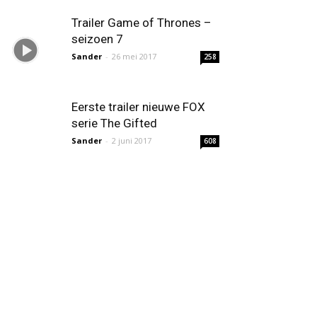
Trailer Game of Thrones –
seizoen 7
Sander
-
26 mei 2017
258
Eerste trailer nieuwe FOX
serie The Gifted
Sander
-
2 juni 2017
608